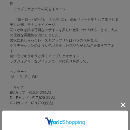
用
・アップリケはバラの花をイメージ
「ヨーロッパの宝石」とも呼ばれ、高級リゾート地として愛される
美しい国、モナコをイメージ。
花々が咲き誇る可憐なデザインを美しい色彩で仕上げることで、大人
の優雅な雰囲気を演出しました。
贅沢にあしらったレースとアップリケはバラの花を表現。
グラデーションのような色づきをした花びらが上品さを引き立てま
す。
前中心でキラキラと輝くアップリケがポイント。
ラグジュアリーなアイテムで日常に彩りを添えて。
＜カラー＞
IV、LB、PI、WH
＜サイズ＞
BCカップ：¥16,940(税込)
D～Fカップ：¥17,820 (税込)
G～Iカップ：¥18,700(税込)
＜ホック＞
後ろホック
B・Cカップ：ホック1段2調節
D・E・F・G・H・Iカップ：ホック2段2調節