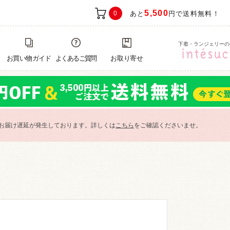
5,500
0
あと
円で送料無料！
下着・ランジェリーの
お買い物ガイド
よくあるご質問
お取り寄せ
お届け遅延が発生しております。詳しくは
こちら
をご確認くださいませ。