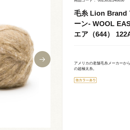
商品コード： 0023032140858
毛糸 Lion Bra
ーン- WOOL EA
エア（644） 122A
アメリカの老舗毛糸メーカーか
の超極太糸。