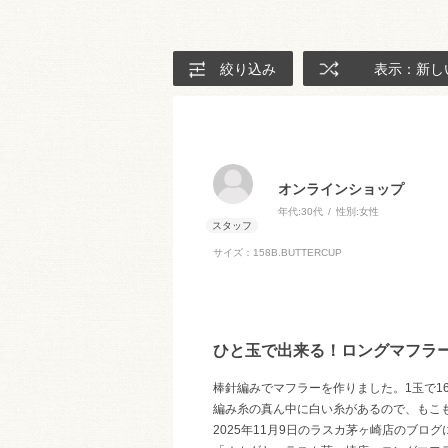
絞り込み
表示：新し
オンラインショップ
年代:
30代
性別:
女性
サイズ：158B.BUTTERCUP
ひと玉で出来る！ロングマフラ
棒針編みでマフラーを作りました。1玉で16
編み糸の真ん中に白い糸があるので、もこ
2025年11月9日のラスカ茅ヶ崎店のブロ