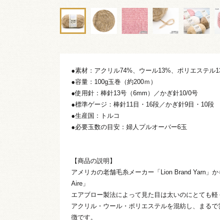
●素材：アクリル74%、ウール13%、ポリエステル1
●容量：100g玉巻（約200ｍ）
●使用針：棒針13号（6mm）／かぎ針10/0号
●標準ゲージ：棒針11目・16段／かぎ針9目・10段
●生産国：トルコ
●必要玉数の目安：婦人プルオーバー6玉
【商品の説明】
アメリカの老舗毛糸メーカー「Lion Brand Yarn」か
Aire」
エアブロー製法によって見た目は太いのにとても軽
アクリル・ウール・ポリエステルを混紡し、まるで
徴です。