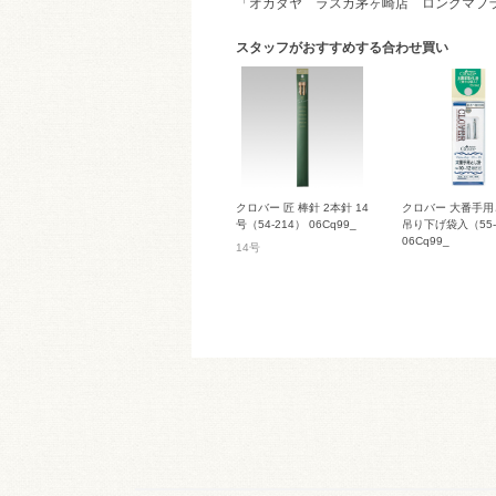
「オカダヤ ラスカ茅ヶ崎店 ロングマフ
スタッフがおすすめする合わせ買い
クロバー 匠 棒針 2本針 14
クロバー 大番手用
号（54-214） 06Cq99_
吊り下げ袋入（55-
06Cq99_
14号