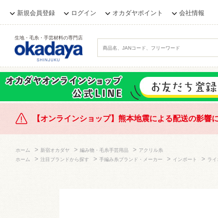
新規会員登録
ログイン
オカダヤポイント
会社情報
生地・毛糸・手芸材料の専門店
【オンラインショップ】熊本地震による配送の影響
>
>
>
ホーム
新宿オカダヤ
編み物・毛糸手芸用品
アクリル糸
>
>
>
>
ホーム
注目ブランドから探す
手編み糸ブランド・メーカー
インポート
ライ