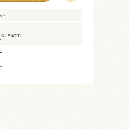
 >
きない商品です。
い。