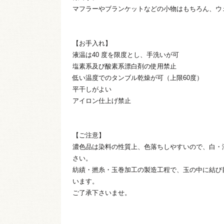
マフラーやブランケットなどの小物はもちろん、ウ
【お手入れ】
液温は40 度を限度とし、手洗いが可
塩素系及び酸素系漂白剤の使用禁止
低い温度でのタンブル乾燥が可（上限60度）
平干しがよい
アイロン仕上げ禁止
【ご注意】
濃色品は染料の性質上、色落ちしやすいので、白・
さい。
紡績・撚糸・玉巻加工の製造工程で、玉の中に結び
います。
ご了承下さいませ。