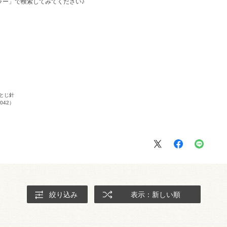
ラー」で検索してみてください♪
とじ針
042）
絞り込み
表示：新しい順