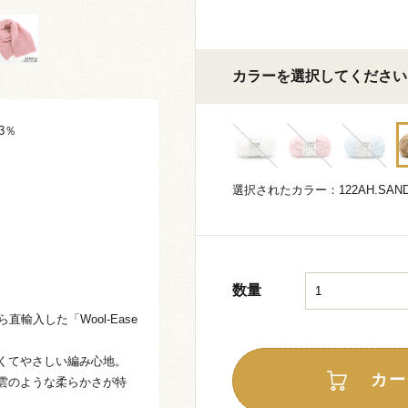
カラーを選択してください
3％
選択されたカラー：122AH.SAN
数量
ら直輸入した「Wool-Ease
くてやさしい編み心地。
カー
雲のような柔らかさが特