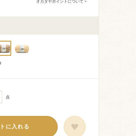
オカダヤポイントについて >
D
点
トに入れる