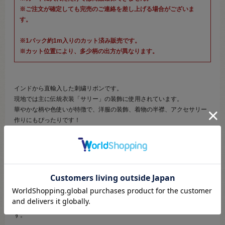
※ご注文が確定しても完売のご連絡を差し上げる場合がございま
す。
※1パック約1m入りのカット済み販売です。
※カット位置により、多少柄の出方が異なります。
インドから直輸入した刺繍リボンです。
現地では主に伝統衣装「サリー」の装飾に使用されています。
華やかな柄や色使いが特徴で、洋服の装飾、着物の半襟、アクセサリー
作りにもぴったりです！
●素材：ポリエステル、レーヨン他
●幅：約5.1cm幅
【商品の説明】
オーガンジー生地にくっきりとしたお花の刺繍がされたリボンです。
グラデーションはあまり取り入れず、コントラストが強いデザインで
す。