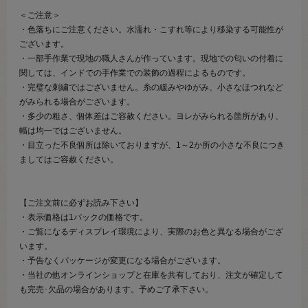
＜ご注意＞
・色落ちにご注意ください。水濡れ・こすれ等により移染する可能性が
ございます。
・一部手作業で現地の職人さんが作っています。現地での匂いの付着に
関しては、インドでの手作業での装飾の過程によるものです。
・完璧な刺繍ではございません。糸の緩みやゆがみ、小さなほつれなど
がみられる場合がございます。
・多少の粗さ、個体差はご容赦ください。ヨレがみられる箇所があり、
幅は均一ではございません。
・目立った不良個所は除いておりますが、1～2か所の小さな不良につき
ましてはご容赦ください。
【ご注文前に必ずお読み下さい】
・表示価格は1パックの価格です。
・ご覧になるディスプレイ環境により、実際のお色と異なる場合がござ
います。
・予告なくパッケージが変更になる場合がございます。
・当社の他オンラインショップと在庫を共有しており、注文が確定して
も完売･欠品の場合があります。予めご了承下さい。