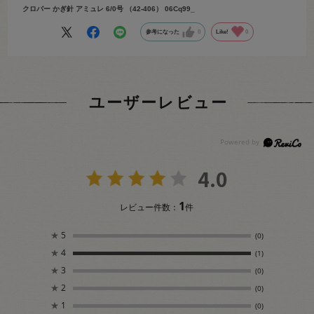
クロバー かぎ針 アミュレ 6/0号 （42-406） 06Cq99_
参考になった
0
Like!
0
ユーザーレビュー
4.0
1
レビュー件数：
件
★
5
(0)
★
4
(1)
★
3
(0)
★
2
(0)
★
1
(0)