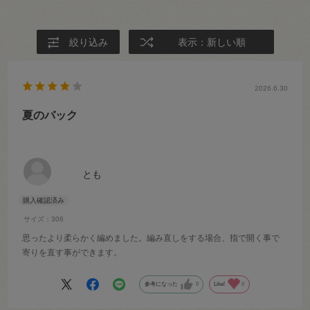
絞り込み
表示：新しい順
2026.6.30
夏のバック
とも
サイズ：306
思ったより柔らかく編めました。編み直しをする場合、指で開く事で
寄りを直す事ができます。
参考になった
0
Like!
0