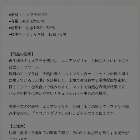
●素材：キュプラ100％
●容量：40g（約90m）
●使用針：かぎ針5/0～7/0号
●標準ゲージ：かぎ針 17目・6段
【商品の説明】
再生繊維のキュプラを使用し「エコアンダリヤ」と同じ太さに仕上げた
並太テープヤーン。
原料のキュプラは、天然由来のコットンリンター（コットンの種の周り
に生えているうぶ毛）を活用した、土壌で生分解する環境配慮型素材。
軽くてソフトな風合いで編みやすく、マットで自然な表情が特徴です。
バッグや帽子に使いやすいナチュラルカラー中心の色展開。
春夏手芸の代表格「エコアンダリヤ」と同じ太さの軽くてソフトな手編
み糸なので、「エコアンダリヤ」のレシピをそのまま使えます。
【ご注意】
紡績・撚糸・玉巻加工の製造工程で、玉の中に結び目が発生する場合が
ございます。