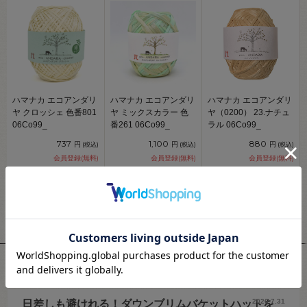
ハマナカ エコアンダリ
ハマナカ エコアンダリ
ハマナカ エコアンダリ
ヤ クロッシェ 色番801
ヤ ミックスカラー 色
ヤ（0200） 23.ナチュ
06Co99_
番261 06Co99_
ラル 06Co99_
737
1,100
880
円
円
円
(税込)
(税込)
(税込)
会員登録(無料)
会員登録(無料)
会員登録(無料)
33
50
40
pt獲得
pt獲得
pt獲得
スタッフレビュー
2026.7.31
日差しも避けれる！ダウンブリムバケットハットを