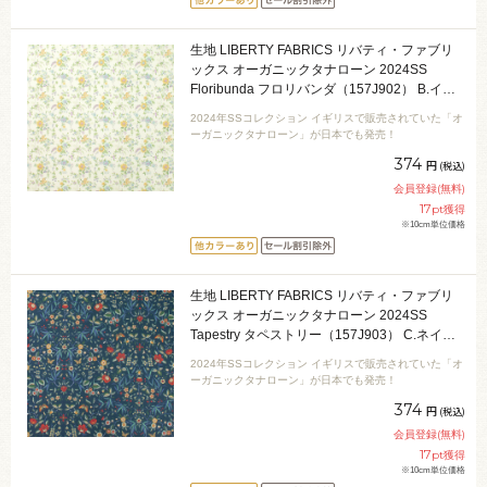
生地 LIBERTY FABRICS リバティ・ファブリ
ックス オーガニックタナローン 2024SS
Floribunda フロリバンダ（157J902） B.イエ
ロー 09Ac04j
2024年SSコレクション イギリスで販売されていた「オ
ーガニックタナローン」が日本でも発売！
374
円
(税込)
会員登録(無料)
17
pt獲得
※10cm単位価格
生地 LIBERTY FABRICS リバティ・ファブリ
ックス オーガニックタナローン 2024SS
Tapestry タペストリー（157J903） C.ネイビ
ー 09Ac03j
2024年SSコレクション イギリスで販売されていた「オ
ーガニックタナローン」が日本でも発売！
374
円
(税込)
会員登録(無料)
17
pt獲得
※10cm単位価格