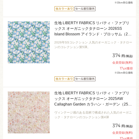
※10cm単位価格
生地 LIBERTY FABRICS リバティ・ファブリ
ックス オーガニックタナローン 2026SS
Island Blossom アイランド・ブロッサム（26-
157J75910） 26AU.ブルー 09Ac04j
2026年SSコレクション 人気のオーガニック・タナロー
ンのコレクション第5弾。
374
円
(税込)
会員登録(無料)
17
pt獲得
※10cm単位価格
生地 LIBERTY FABRICS リバティ・ファブリ
ックス オーガニックタナローン 2025AW
Callaghan Garden カラハン・ガーデン（25-
157J928） 25AU.オレンジ 09Ac03j
ヴィンテージ感のある花柄で構成された人気のオーガニ
ック・タナローンのコレクション第4弾
374
円
(税込)
会員登録(無料)
17
pt獲得