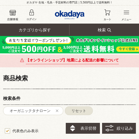
オカダヤ 生地・毛糸・手芸材料の専門店｜5,500円以上で送料無料！
カテゴリから探す
検索
【オンラインショップ】地震による配送の影響について
商品検索
検索条件
オーガニックタナローン
リセット
表示切替
絞り込み
代表色のみ表示