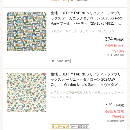
生地 LIBERTY FABRICS リバティ・ファブリ
ックス オーガニックタナローン 2025SS Pool
Party プール・パーティ（25-157J74911）
25AU.オフ 09Ac03j
人気のオーガニック・タナローン・コレクション
374
円
(税込)
会員登録(無料)
17
pt獲得
※10cm単位価格
生地 LIBERTY FABRICS リバティ・ファブリ
ックス オーガニックタナローン 2024AW
Organic Garden Iveta's Garden イヴェタズ・
ガーデン （24-157J913） 24DU.マルチ
クラシックな花柄を取り入れたオーガニックタナローン
09Ac03j
のコレクション。
374
円
(税込)
会員登録(無料)
17
pt獲得
※10cm単位価格