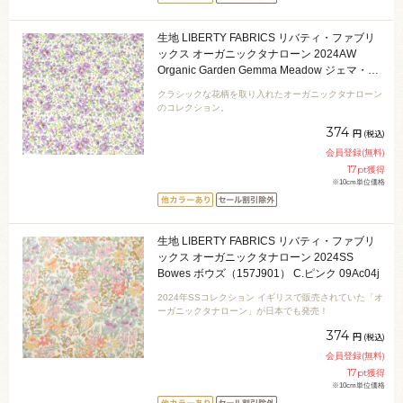
生地 LIBERTY FABRICS リバティ・ファブリ
ックス オーガニックタナローン 2024AW
Organic Garden Gemma Meadow ジェマ・メ
ドゥ（24-157J923） 24CU.ラベンダー
クラシックな花柄を取り入れたオーガニックタナローン
09Ac04j
のコレクション。
374
円
(税込)
会員登録(無料)
17
pt獲得
※10cm単位価格
生地 LIBERTY FABRICS リバティ・ファブリ
ックス オーガニックタナローン 2024SS
Bowes ボウズ（157J901） C.ピンク 09Ac04j
2024年SSコレクション イギリスで販売されていた「オ
ーガニックタナローン」が日本でも発売！
374
円
(税込)
会員登録(無料)
17
pt獲得
※10cm単位価格