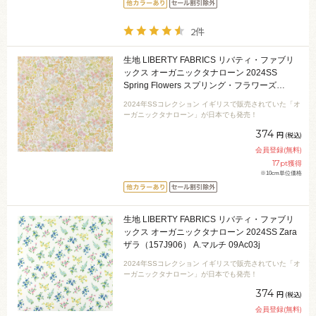
2件
生地 LIBERTY FABRICS リバティ・ファブリ
ックス オーガニックタナローン 2024SS
Spring Flowers スプリング・フラワーズ
（157J904） C.ピンク 09Ac04j
2024年SSコレクション イギリスで販売されていた「オ
ーガニックタナローン」が日本でも発売！
374
円
(税込)
会員登録(無料)
17
pt獲得
※10cm単位価格
生地 LIBERTY FABRICS リバティ・ファブリ
ックス オーガニックタナローン 2024SS Zara
ザラ（157J906） A.マルチ 09Ac03j
2024年SSコレクション イギリスで販売されていた「オ
ーガニックタナローン」が日本でも発売！
374
円
(税込)
会員登録(無料)