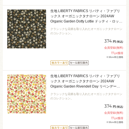
生地 LIBERTY FABRICS リバティ・ファブリ
ックス オーガニックタナローン 2024AW
Organic Garden Dotty Lottie ドッティ・ロッテ
ィ（24-157J920） 24DU.ブラック 09Ac03j
クラシックな花柄を取り入れたオーガニックタナローン
のコレクション。
374
円
(税込)
会員登録(無料)
17
pt獲得
※10cm単位価格
生地 LIBERTY FABRICS リバティ・ファブリ
ックス オーガニックタナローン 2024AW
Organic Garden Rivendell Day リベンデー
ル・ディ（24-157J922） 24CU.レッド
クラシックな花柄を取り入れたオーガニックタナローン
09Ac03j
のコレクション。
374
円
(税込)
会員登録(無料)
17
pt獲得
※10cm単位価格