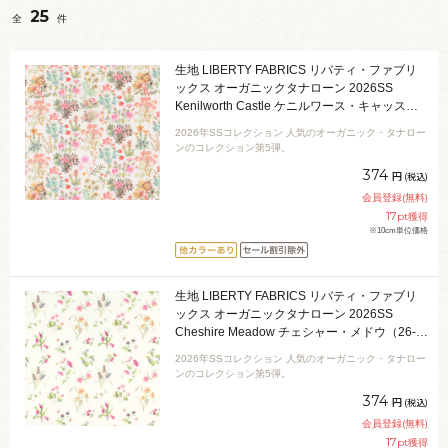
25
全
件
生地 LIBERTY FABRICS リバティ・ファブリ
ックス オーガニックタナローン 2026SS
Kenilworth Castle ケニルワース・キャッスル
（26-157J75904） 26CU.ピンク 09Ac04j
2026年SSコレクション 人気のオーガニック・タナロー
ンのコレクション第5弾。
374
円
(税込)
会員登録(無料)
17
pt獲得
※10cm単位価格
生地 LIBERTY FABRICS リバティ・ファブリ
ックス オーガニックタナローン 2026SS
Cheshire Meadow チェシャー・メドウ（26-
157J75906） 26AU.ピンク 09Ac04j
2026年SSコレクション 人気のオーガニック・タナロー
ンのコレクション第5弾。
374
円
(税込)
会員登録(無料)
17
pt獲得