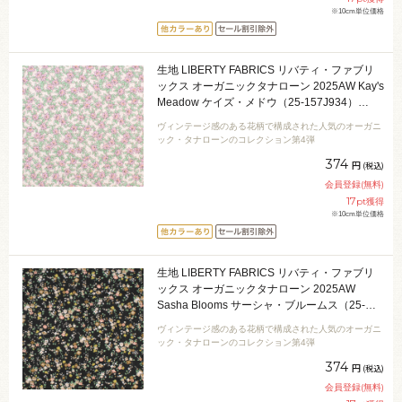
※10cm単位価格
生地 LIBERTY FABRICS リバティ・ファブリ
ックス オーガニックタナローン 2025AW Kay's
Meadow ケイズ・メドウ（25-157J934）
25DU.ピンク 09Ac03j
ヴィンテージ感のある花柄で構成された人気のオーガニ
ック・タナローンのコレクション第4弾
374
円
(税込)
会員登録(無料)
17
pt獲得
※10cm単位価格
生地 LIBERTY FABRICS リバティ・ファブリ
ックス オーガニックタナローン 2025AW
Sasha Blooms サーシャ・ブルームス（25-
157J929） 25AU.ブラック 09Ac03j
ヴィンテージ感のある花柄で構成された人気のオーガニ
ック・タナローンのコレクション第4弾
374
円
(税込)
会員登録(無料)