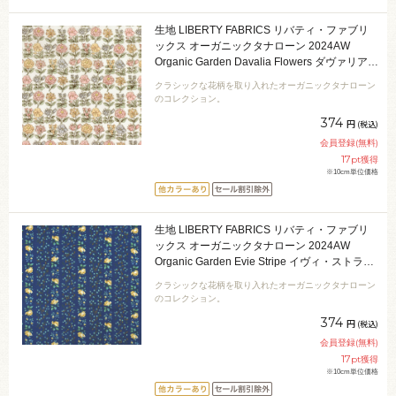
生地 LIBERTY FABRICS リバティ・ファブリ
ックス オーガニックタナローン 2024AW
Organic Garden Davalia Flowers ダヴァリア・
フラワーズ（24-157J916） 24AU.ピンク
クラシックな花柄を取り入れたオーガニックタナローン
09Ac04j
のコレクション。
374
円
(税込)
会員登録(無料)
17
pt獲得
※10cm単位価格
生地 LIBERTY FABRICS リバティ・ファブリ
ックス オーガニックタナローン 2024AW
Organic Garden Evie Stripe イヴィ・ストライ
プ（24-157J919） 24CU.ネイビー 09Ac03j
クラシックな花柄を取り入れたオーガニックタナローン
のコレクション。
374
円
(税込)
会員登録(無料)
17
pt獲得
※10cm単位価格