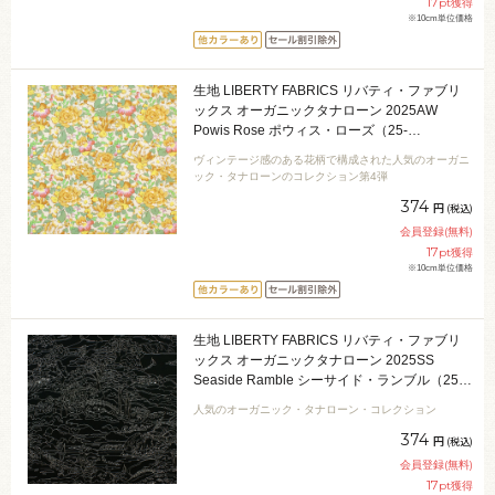
17
pt獲得
※10cm単位価格
生地 LIBERTY FABRICS リバティ・ファブリ
ックス オーガニックタナローン 2025AW
Powis Rose ポウィス・ローズ（25-
157J931） 25BU.イエロー 09Ac03j
ヴィンテージ感のある花柄で構成された人気のオーガニ
ック・タナローンのコレクション第4弾
374
円
(税込)
会員登録(無料)
17
pt獲得
※10cm単位価格
生地 LIBERTY FABRICS リバティ・ファブリ
ックス オーガニックタナローン 2025SS
Seaside Ramble シーサイド・ランブル（25-
157J74902） 25AU.ブラック 09Ac03j
人気のオーガニック・タナローン・コレクション
374
円
(税込)
会員登録(無料)
17
pt獲得