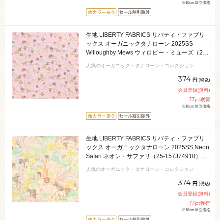
※10cm単位価格
生地 LIBERTY FABRICS リバティ・ファブリ
ックス オーガニックタナローン 2025SS
Willoughby Mews ウィロビー・ミューズ（25-
157J74904） 25AU.ピンク 09Ac03j
人気のオーガニック・タナローン・コレクション
374
円
(税込)
会員登録(無料)
17
pt獲得
※10cm単位価格
生地 LIBERTY FABRICS リバティ・ファブリ
ックス オーガニックタナローン 2025SS Neon
Safari ネオン・サファリ（25-157J74910）
25AU.アイボリー 09Ac03j
人気のオーガニック・タナローン・コレクション
374
円
(税込)
会員登録(無料)
17
pt獲得
※10cm単位価格