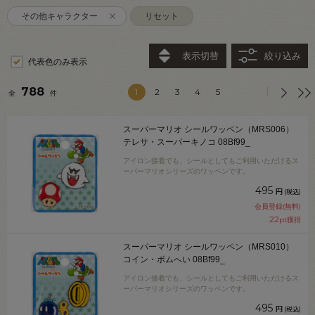
その他キャラクター
リセット
表示切替
絞り込み
代表色のみ表示
788
1
2
3
4
5
全
件
スーパーマリオ シールワッペン（MRS006）
テレサ・スーパーキノコ 08Bf99_
アイロン接着でも、シールとしてもご利用いただけるス
ーパーマリオシリーズのワッペンです。
495
円
(税込)
会員登録(無料)
22
pt獲得
スーパーマリオ シールワッペン（MRS010）
コイン・ボムへい 08Bf99_
アイロン接着でも、シールとしてもご利用いただけるス
ーパーマリオシリーズのワッペンです。
495
円
(税込)