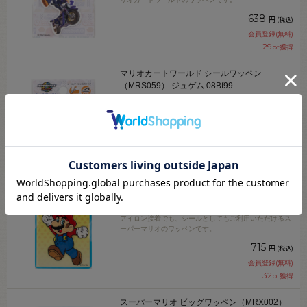
638
円
(税込)
会員登録(無料)
29
pt獲得
マリオカートワールド シールワッペン
（MRS059） ジュゲム 08Bf99_
アイロン接着でも、シールとしてもご利用いただけるマ
リオカートワールドのワッペンです。
638
円
(税込)
会員登録(無料)
29
pt獲得
スーパーマリオ ビッグワッペン（MRX001）
マリオ 08Bf99_
アイロン接着でも、シールとしてもご利用いただけるス
ーパーマリオのワッペンです。
715
円
(税込)
会員登録(無料)
32
pt獲得
スーパーマリオ ビッグワッペン（MRX002）