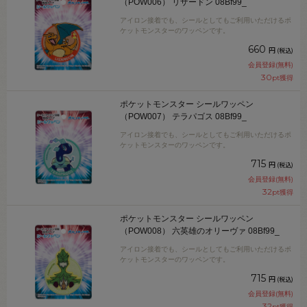
（POW006） リザードン 08Bf99_
アイロン接着でも、シールとしてもご利用いただけるポ
ケットモンスターのワッペンです。
660
円
(税込)
会員登録(無料)
30
pt獲得
ポケットモンスター シールワッペン
（POW007） テラパゴス 08Bf99_
アイロン接着でも、シールとしてもご利用いただけるポ
ケットモンスターのワッペンです。
715
円
(税込)
会員登録(無料)
32
pt獲得
ポケットモンスター シールワッペン
（POW008） 六英雄のオリーヴァ 08Bf99_
アイロン接着でも、シールとしてもご利用いただけるポ
ケットモンスターのワッペンです。
715
円
(税込)
会員登録(無料)
32
pt獲得