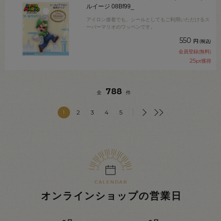
ルイージ 08Bf99_
アイロン接着でも、シールとしてもご利用いただけるス
ーパーマリオのワッペンです。
550
円
(税込)
会員登録(無料)
25
pt獲得
788
全
件
1
2
3
4
5
オンラインショップの営業日