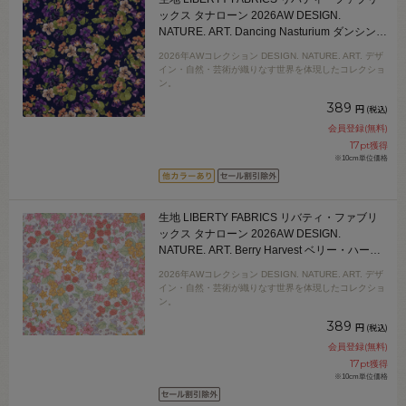
ックス タナローン 2026AW DESIGN.
NATURE. ART. Dancing Nasturium ダンシン
グ・ナスターチウム（DC35737） J26D.ネイ
2026年AWコレクション DESIGN. NATURE. ART. デザ
ビー 09Ac04j
イン・自然・芸術が織りなす世界を体現したコレクショ
ン。
389
円
(税込)
会員登録(無料)
17
pt獲得
※10cm単位価格
生地 LIBERTY FABRICS リバティ・ファブリ
ックス タナローン 2026AW DESIGN.
NATURE. ART. Berry Harvest ベリー・ハーベ
スト（26-363J62017） 26CU.オフ 09Ac04j
2026年AWコレクション DESIGN. NATURE. ART. デザ
イン・自然・芸術が織りなす世界を体現したコレクショ
ン。
389
円
(税込)
会員登録(無料)
17
pt獲得
※10cm単位価格