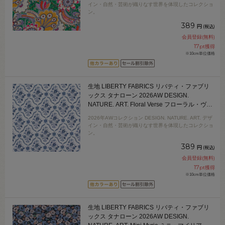
ン 09Ac04j
イン・自然・芸術が織りなす世界を体現したコレクショ
ン。
389
円
(税込)
会員登録(無料)
17
pt獲得
※10cm単位価格
生地 LIBERTY FABRICS リバティ・ファブリ
ックス タナローン 2026AW DESIGN.
NATURE. ART. Floral Verse フローラル・ヴァ
ース（26-363J62026） 26AU.ブルー 09Ac04j
2026年AWコレクション DESIGN. NATURE. ART. デザ
イン・自然・芸術が織りなす世界を体現したコレクショ
ン。
389
円
(税込)
会員登録(無料)
17
pt獲得
※10cm単位価格
生地 LIBERTY FABRICS リバティ・ファブリ
ックス タナローン 2026AW DESIGN.