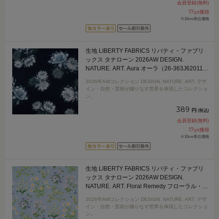
会員登録(無料)
17
pt獲得
※10cm単位価格
生地 LIBERTY FABRICS リバティ・ファブリ
ックス タナローン 2026AW DESIGN.
NATURE. ART. Aura オーラ（26-363J62011）
26AU.ブラック/ブルー 09Ac04j
2026年AWコレクション DESIGN. NATURE. ART. デザ
イン・自然・芸術が織りなす世界を体現したコレクショ
ン。
389
円
(税込)
会員登録(無料)
17
pt獲得
※10cm単位価格
生地 LIBERTY FABRICS リバティ・ファブリ
ックス タナローン 2026AW DESIGN.
NATURE. ART. Floral Remedy フローラル・レ
メディ（26-363J62016） 26DU.ブルー
2026年AWコレクション DESIGN. NATURE. ART. デザ
09Ac04j
イン・自然・芸術が織りなす世界を体現したコレクショ
ン。