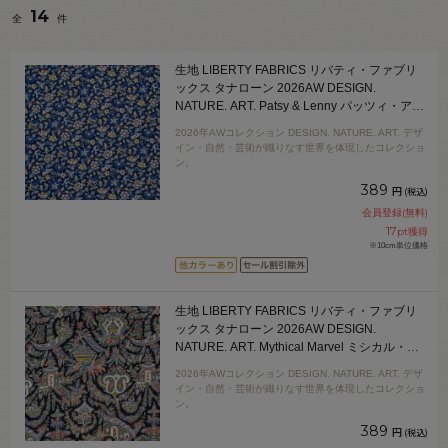
14
全
件
生地 LIBERTY FABRICS リバティ・ファブリ
ックス タナローン 2026AW DESIGN.
NATURE. ART. Patsy & Lenny パッツィ・アン
ド・レニー（26-363J62002） 26DU.ネイビー
2026年AWコレクション DESIGN. NATURE. ART. デザ
09Ac04j
イン・自然・芸術が織りなす世界を体現したコレクショ
ン。
389
円
(税込)
会員登録(無料)
17
pt獲得
※10cm単位価格
生地 LIBERTY FABRICS リバティ・ファブリ
ックス タナローン 2026AW DESIGN.
NATURE. ART. Mythical Marvel ミシカル・マ
ーベル（26-363J62003） 26AU.ブラック
2026年AWコレクション DESIGN. NATURE. ART. デザ
09Ac04j
イン・自然・芸術が織りなす世界を体現したコレクショ
ン。
389
円
(税込)