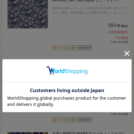
NATURE. ART. Mini Myria ミニ・マイリア
（DC35727） J26D.ブルー 09Ac04j
2026年AWコレクション DESIGN. NATURE. ART. デザ
イン・自然・芸術が織りなす世界を体現したコレクショ
ン。
389
円
(税込)
会員登録(無料)
17
pt獲得
※10cm単位価格
生地 LIBERTY FABRICS リバティ・ファブリ
ックス タナローン 2026AW DESIGN.
NATURE. ART. Gertrude's Flowers ガートルー
ズ・フラワーズ（DC35735） J26D.ペールブ
2026年AWコレクション DESIGN. NATURE. ART. デザ
ルー 09Ac04j
イン・自然・芸術が織りなす世界を体現したコレクショ
ン。
389
円
(税込)
会員登録(無料)
17
pt獲得
※10cm単位価格
生地 LIBERTY FABRICS リバティ・ファブリ