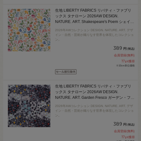
生地 LIBERTY FABRICS リバティ・ファブリ
ックス タナローン 2026AW DESIGN.
NATURE. ART. Shakespeare's Poem シェイク
スピアズ・ポエム（DC35725） J26C.オフ
2026年AWコレクション DESIGN. NATURE. ART. デザ
09Ac04j
イン・自然・芸術が織りなす世界を体現したコレクショ
ン。
389
円
(税込)
会員登録(無料)
17
pt獲得
※10cm単位価格
生地 LIBERTY FABRICS リバティ・ファブリ
ックス タナローン 2026AW DESIGN.
NATURE. ART. Garden Fresco ガーデン・フレ
スコ（DC35729） J26B.グレー 09Ac04j
2026年AWコレクション DESIGN. NATURE. ART. デザ
イン・自然・芸術が織りなす世界を体現したコレクショ
ン。
389
円
(税込)
会員登録(無料)
17
pt獲得