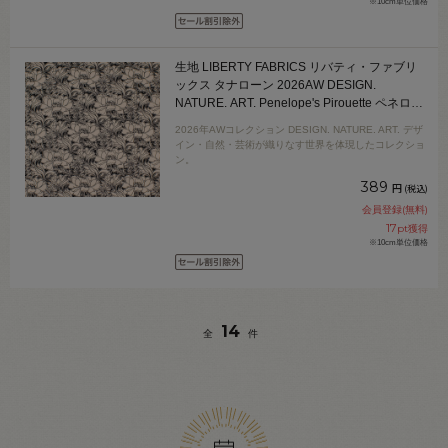
※10cm単位価格
生地 LIBERTY FABRICS リバティ・ファブリ
ックス タナローン 2026AW DESIGN.
NATURE. ART. Penelope's Pirouette ペネロペ
ズ・ピルエット（DC35732） J26C.アイボリ
2026年AWコレクション DESIGN. NATURE. ART. デザ
ー/ブラック 09Ac04j
イン・自然・芸術が織りなす世界を体現したコレクショ
ン。
389
円
(税込)
会員登録(無料)
17
pt獲得
※10cm単位価格
14
全
件