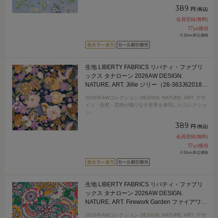
389
円
(税込)
会員登録(無料)
17
pt獲得
※10cm単位価格
生地 LIBERTY FABRICS リバティ・ファブリ
ックス タナローン 2026AW DESIGN.
NATURE. ART. Jillie ジリー（26-363J62018）
26AU.ネイビー 09Ac04j
2026年AWコレクション DESIGN. NATURE. ART. デザ
イン・自然・芸術が織りなす世界を体現したコレクショ
ン。
389
円
(税込)
会員登録(無料)
17
pt獲得
※10cm単位価格
生地 LIBERTY FABRICS リバティ・ファブリ
ックス タナローン 2026AW DESIGN.
NATURE. ART. Firework Garden ファイアワー
ク・ガーデン（26-363J62021） 26BU.グリー
2026年AWコレクション DESIGN. NATURE. ART. デザ