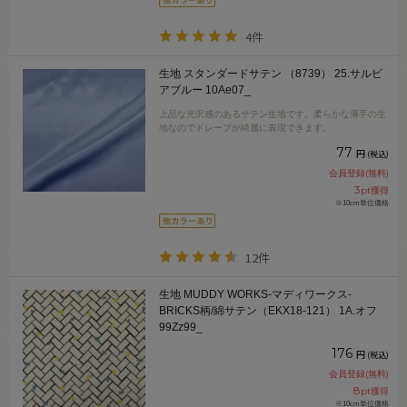
4件
生地 スタンダードサテン （8739） 25.サルビ
アブルー 10Ae07_
上品な光沢感のあるサテン生地です。柔らかな薄手の生
地なのでドレープが綺麗に表現できます。
77
円
(税込)
会員登録(無料)
3
pt獲得
※10cm単位価格
12件
生地 MUDDY WORKS-マディワークス-
BRICKS柄/綿サテン（EKX18-121） 1A.オフ
99Zz99_
176
円
(税込)
会員登録(無料)
8
pt獲得
※10cm単位価格