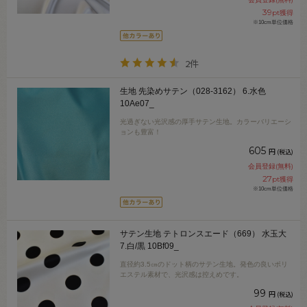
39
pt獲得
※10cm単位価格
2件
生地 先染めサテン（028-3162） 6.水色
10Ae07_
光過ぎない光沢感の厚手サテン生地。カラーバリエーシ
ョンも豊富！
605
円
(税込)
会員登録(無料)
27
pt獲得
※10cm単位価格
サテン生地 テトロンスエード（669） 水玉大
7.白/黒 10Bf09_
直径約3.5㎝のドット柄のサテン生地。発色の良いポリ
エステル素材で、光沢感は控えめです。
99
円
(税込)