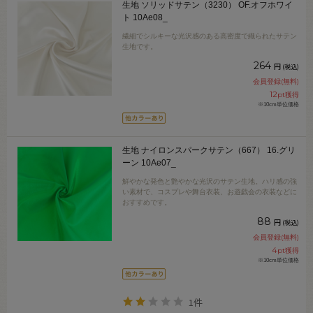
生地 ソリッドサテン（3230） OF.オフホワイ
ト 10Ae08_
繊細でシルキーな光沢感のある高密度で織られたサテン
生地です。
264
円
(税込)
会員登録(無料)
12
pt獲得
※10cm単位価格
生地 ナイロンスパークサテン（667） 16.グリ
ーン 10Ae07_
鮮やかな発色と艶やかな光沢のサテン生地。ハリ感の強
い素材で、コスプレや舞台衣装、お遊戯会の衣装などに
おすすめです。
88
円
(税込)
会員登録(無料)
4
pt獲得
※10cm単位価格
1件