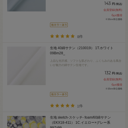
143
円
(税込)
会員登録(無料)
6
pt獲得
※10cm単位価格
8件
生地 40綿サテン（210019） 1T.ホワイト
09Bm28_
上品な光沢感、ソフトな肌ざわり、ふくらみのある風合
いが魅力の綿サテン生地です。
132
円
(税込)
会員登録(無料)
6
pt獲得
※10cm単位価格
1件
生地 sketch-スケッチ- foam/60綿サテン
（EKX18-411） 1C.イエロー×グレー系
99Zz99_