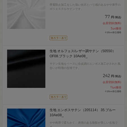
帯電防止加工をした強い光沢とハリ感のあるやや薄手の
ポリエステルサテンです。
77
円
(税込)
会員登録(無料)
3
pt獲得
※10cm単位価格
生地 オルフェス/レザー調サテン（50550）
OF08.ブラック 10Ae08_
サテン生地をベースに合皮調のエンボス加工がされた風
合いが特徴の生地です。
242
円
(税込)
会員登録(無料)
11
pt獲得
※10cm単位価格
生地 エンボスサテン（205114） 35.ブルー
10Ae08_
やや肉厚で柔らかく、表情のある陰影が美しい生地で
す。