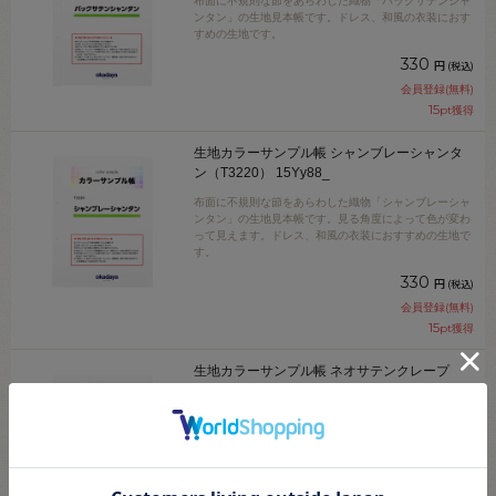
布面に不規則な節をあらわした織物「バックサテンシャ
ンタン」の生地見本帳です。ドレス、和風の衣装におす
すめの生地です。
330
円
(税込)
会員登録(無料)
15
pt獲得
生地カラーサンプル帳 シャンブレーシャンタ
ン（T3220） 15Yy88_
布面に不規則な節をあらわした織物「シャンブレーシャ
ンタン」の生地見本帳です。見る角度によって色が変わ
って見えます。ドレス、和風の衣装におすすめの生地で
す。
330
円
(税込)
会員登録(無料)
15
pt獲得
生地カラーサンプル帳 ネオサテンクレープ
（3109S） 15Yy88_
高ドレープ性としなやかさを兼ね備えた上品なドレープ
サテン「ネオクレープサテン」の生地見本帳です。衣装
用にもおすすめの生地です。
330
円
(税込)