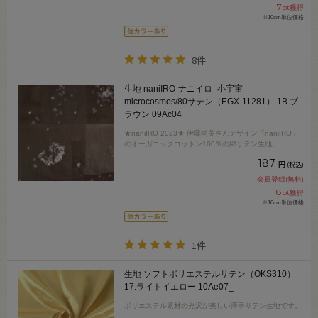
7
pt獲得
※10cm単位価格
8件
生地 naniIRO-ナニイロ- 小宇宙
microcosmos/80サテン（EGX-11281） 1B.ブ
ラウン 09Ac04_
★naniIRO 2023★ 伊藤尚美さんデザイン「naniIRO」
のオーガニックコットン100％の綿サテン生地。
187
円
(税込)
会員登録(無料)
8
pt獲得
※10cm単位価格
1件
生地 ソフトポリエステルサテン（OKS310）
17.ライトイエロー 10Ae07_
ポリエステル素材の光沢が美しい薄手サテン生地です。