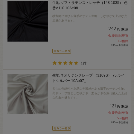
生地 ソフトサテンストレッチ（148-1035） 色
番A110 10Ae08_
横方向に伸びる薄手のサテン生地。しなやかで上品な光
沢感があります。
242
円
(税込)
会員登録(無料)
11
pt獲得
※10cm単位価格
1件
生地 ネオサテンクレープ （3109S） 75.ライ
トシルバー 10Ae07_
多少の伸縮性と上品な光沢感がある薄手のサテン生地。
高ドレープ性としなやかさ、柔らかさを兼ね備えた上品
な印象が魅力です。
121
円
(税込)
会員登録(無料)
5
pt獲得
※10cm単位価格