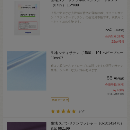
生地カラーサンプル帳 スタンダードサテン
（8739） 15Yy88_
上品で艶やかな光沢感が特徴の薄地のポリエステルサテ
ン「スタンダードサテン」の生地見本帳です。衣装用に
もおすすめの生地です。
550
円
(税込)
会員登録(無料)
25
pt獲得
生地 ソティサテン（1500） 101.ベビーブルー
10Ae07_
程よい柔らかさでドレープを表現しやすい薄手のサテン
生地。シルキーな光沢感があります。
88
円
(税込)
会員登録(無料)
4
pt獲得
※10cm単位価格
10件
生地 スパンサテンワッシャー（G-10142478）
8.紫 99Zz99_