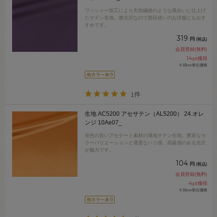
ワッシャー加工により天然繊維のような風合いに仕上げ
たサテン生地。微光沢なので普段使いのお洋服にもおす
すめです。
319
円
(税込)
会員登録(無料)
14
pt獲得
※10cm単位価格
1件
生地 AC5200 アセサテン（AL5200） 24.オレ
ンジ 10Ae07_
発色の良いアセテート素材の薄地サテン生地。豊富なカ
ラーバリエーションと適度なハリ感、高級感のある光沢
が魅力です。
104
円
(税込)
会員登録(無料)
4
pt獲得
※10cm単位価格