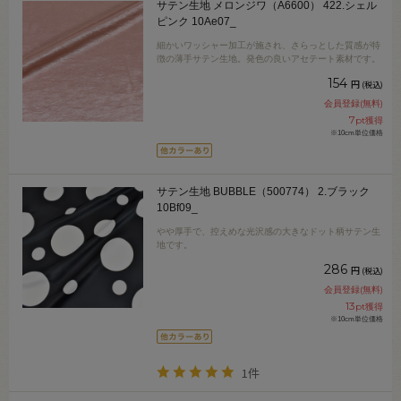
サテン生地 メロンジワ（A6600） 422.シェル
ピンク 10Ae07_
細かいワッシャー加工が施され、さらっとした質感が特
徴の薄手サテン生地。発色の良いアセテート素材です。
154
円
(税込)
会員登録(無料)
7
pt獲得
※10cm単位価格
サテン生地 BUBBLE（500774） 2.ブラック
10Bf09_
やや厚手で、控えめな光沢感の大きなドット柄サテン生
地です。
286
円
(税込)
会員登録(無料)
13
pt獲得
※10cm単位価格
1件