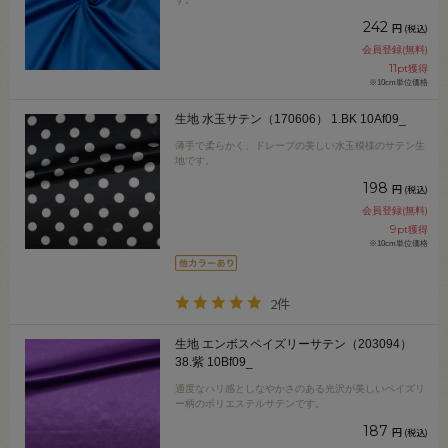
242
円
(税込)
会員登録(無料)
11
pt獲得
※10cm単位価格
生地 水玉サテン（170606） 1.BK 10Af09_
薄手で柔らかく、ドレープの美しい水玉模様のサテン生
地です。
198
円
(税込)
会員登録(無料)
9
pt獲得
※10cm単位価格
2件
生地 エンボスペイズリーサテン（203094）
38.紫 10Bf09_
適度なハリ感としなやかさのある光沢が美しいペイズリ
ー柄のポリエステルサテンです。
187
円
(税込)