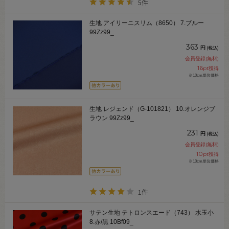
5件
生地 アイリーニスリム（8650） 7.ブルー
99Zz99_
363
円
(税込)
会員登録(無料)
16
pt獲得
※10cm単位価格
生地 レジェンド（G-101821） 10.オレンジブ
ラウン 99Zz99_
231
円
(税込)
会員登録(無料)
10
pt獲得
※10cm単位価格
1件
サテン生地 テトロンスエード（743） 水玉小
8.赤/黒 10Bf09_