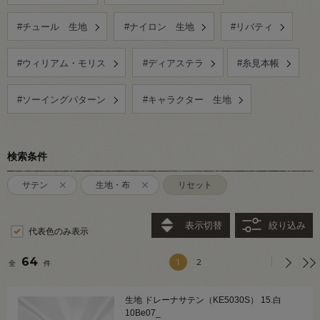
#チュール 生地
#ナイロン 生地
#リバティ
#ウィリアム・モリス
#ディアステラ
#糸見本帳
#ソーイングパターン
#キャラクター 生地
検索条件
サテン
生地・布
リセット
表示切替
絞り込み
代表色のみ表示
64
1
2
全
件
生地 ドレーナサテン（KE5030S） 15.白
10Be07_