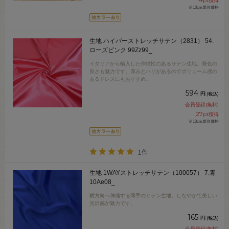
pt獲得
※10cm単位価格
生地 ハイパーストレッチサテン（2831） 54.
ローズピンク 99Zz99_
イタリアから輸入した伸縮性のあるサテン生地。発色の
良さも魅力です。厚みとハリがあるのでボリューム感の
あるドレスにもおすすめ。
594
円
(税込)
会員登録(無料)
27
pt獲得
※10cm単位価格
1件
生地 1WAYストレッチサテン（100057） 7.青
10Ae08_
横方向へ伸縮する薄手のサテン生地。しなやかで美しい
光沢感が魅力です。
165
円
(税込)
会員登録(無料)