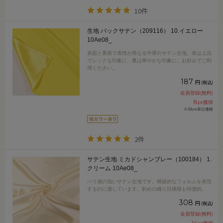
10件
生地 バックサテン（209116） 10.イエロー
10Ae08_
表面と裏面で表情が異なる中厚のサテン生地。表は上品
でシックな印象に、裏は華やかな印象に。お好みでご利
用ください。
187
円
(税込)
会員登録(無料)
8
pt獲得
※10cm単位価格
2件
サテン生地 ミカドシャンブレー（100184） 1.
クリーム 10Ae08_
ハリ感の強いサテン生地です。構築的なフォルムを表現
するのに適しています。斜めの織り目模様も特徴的。
308
円
(税込)
会員登録(無料)
14