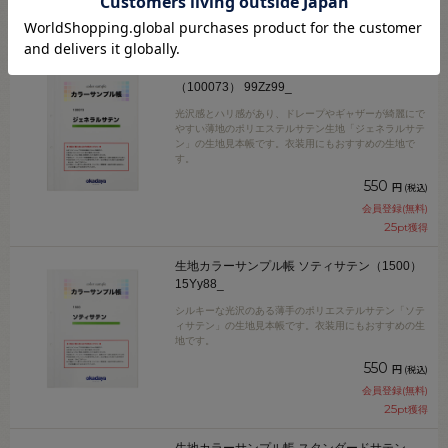
会員登録(無料)
15
pt獲得
生地カラーサンプル帳 ジェネラルサテン
（100073） 99Zz99_
光沢感とハリ感があり、ドレープやギャザーが綺麗にで
やすい薄地のポリエステルサテン生地「ジェネラルサテ
ン」の生地見本帳です。衣装用にもおすすめの生地で
す。
550
円
(税込)
会員登録(無料)
25
pt獲得
生地カラーサンプル帳 ソティサテン（1500）
15Yy88_
シルキーな光沢のある薄手のポリエステルサテン「ソテ
ィサテン」の生地見本帳です。衣装用にもおすすめの生
地です。
550
円
(税込)
会員登録(無料)
25
pt獲得