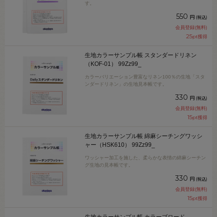
す。
550
円
(税込)
会員登録(無料)
25
pt獲得
生地カラーサンプル帳 スタンダードリネン
（KOF-01） 99Zz99_
カラーバリエーション豊富なリネン100％の生地「スタ
ンダードリネン」の生地見本帳です。
330
円
(税込)
会員登録(無料)
15
pt獲得
生地カラーサンプル帳 綿麻シーチングワッシ
ャー（HSK610） 99Zz99_
ワッシャー加工を施した、柔らかな表情の綿麻シーチン
グ生地の見本帳です。
330
円
(税込)
会員登録(無料)
15
pt獲得