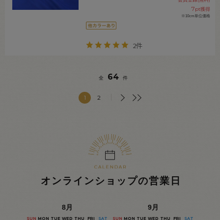
7
pt獲得
※10cm単位価格
2件
64
全
件
1
2
オンラインショップの営業日
8
月
9
月
SUN
MON
TUE
WED
THU
FRI
SAT
SUN
MON
TUE
WED
THU
FRI
SAT