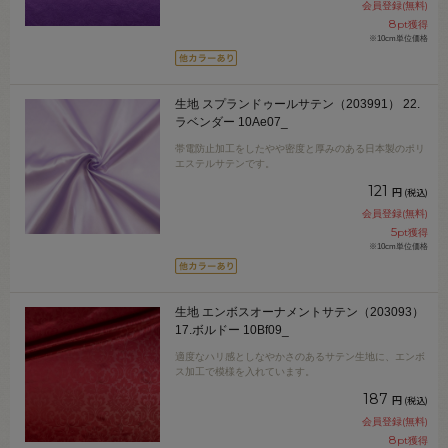
会員登録(無料)
8
pt獲得
※10cm単位価格
生地 スプランドゥールサテン（203991） 22.
ラベンダー 10Ae07_
帯電防止加工をしたやや密度と厚みのある日本製のポリ
エステルサテンです。
121
円
(税込)
会員登録(無料)
5
pt獲得
※10cm単位価格
生地 エンボスオーナメントサテン（203093）
17.ボルドー 10Bf09_
適度なハリ感としなやかさのあるサテン生地に、エンボ
ス加工で模様を入れています。
187
円
(税込)
会員登録(無料)
8
pt獲得