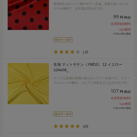
直径約2㎝のドット柄のサテン生地。発色の良いポリエ
ステル素材で、光沢感は控えめです。
99
円
(税込)
会員登録(無料)
4
pt獲得
※10cm単位価格
1件
生地 マットサテン（YMD3） 12.イエロー
10Ae08_
マットな質感が特徴の柔らかいサテン生地です。フォー
マルドレスや舞台、コスプレ衣装などにおすすめです。
107
円
(税込)
会員登録(無料)
4
pt獲得
※10cm単位価格
4件