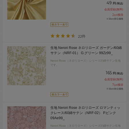
49
円
(税込)
会員登録(無料)
2
pt獲得
※10cm単位価格
22件
生地 Nerori Rose ネロリローズ ガーデン/60綿
サテン（NRF-01） G.グリーン 99Zz99_
Nerori Rose（ネロリローズ）シリーズの綿サテン生地
です。
165
円
(税込)
会員登録(無料)
7
pt獲得
※10cm単位価格
生地 Nerori Rose ネロリローズ ロマンティッ
クレース/60綿サテン（NRF-02） P.ピンク
09Ae99_
Nerori Rose（ネロリローズ）シリーズの綿サテン生地