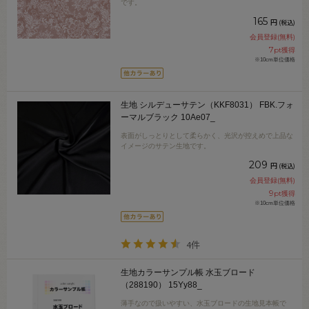
です。
165
円
(税込)
会員登録(無料)
7
pt獲得
※10cm単位価格
生地 シルデューサテン（KKF8031） FBK.フォ
ーマルブラック 10Ae07_
表面がしっとりとして柔らかく、光沢が控えめで上品な
イメージのサテン生地です。
209
円
(税込)
会員登録(無料)
9
pt獲得
※10cm単位価格
4件
生地カラーサンプル帳 水玉ブロード
（288190） 15Yy88_
薄手なので扱いやすい、水玉ブロードの生地見本帳で