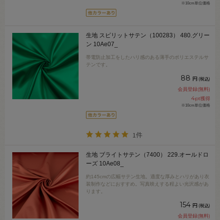
※10cm単位価格
生地 スピリットサテン（100283） 480.グリー
ン 10Ae07_
帯電防止加工をしたハリ感のある薄手のポリエステルサ
テンです。
88
円
(税込)
会員登録(無料)
4
pt獲得
※10cm単位価格
1件
生地 ブライトサテン（7400） 229.オールドロ
ーズ 10Ae08_
約145cmの広幅サテン生地。適度な厚みとハリがあり衣
装制作などにおすすめ。写真映えする程よい光沢感があ
ります。
154
円
(税込)
会員登録(無料)