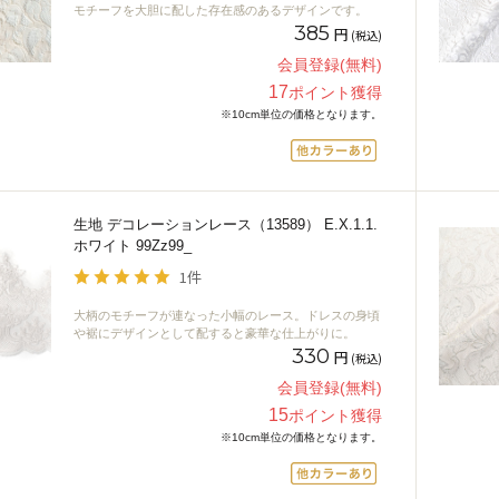
モチーフを大胆に配した存在感のあるデザインです。
385
円
(税込)
会員登録(無料)
17
ポイント獲得
※10cm単位の価格となります。
生地 デコレーションレース（13589） E.X.1.1.
ホワイト 99Zz99_
1件
大柄のモチーフが連なった小幅のレース。ドレスの身頃
や裾にデザインとして配すると豪華な仕上がりに。
330
円
(税込)
会員登録(無料)
15
ポイント獲得
※10cm単位の価格となります。