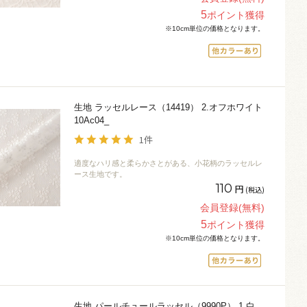
5
ポイント獲得
※10cm単位の価格となります。
生地 ラッセルレース（14419） 2.オフホワイト
10Ac04_
1件
適度なハリ感と柔らかさとがある、小花柄のラッセルレ
ース生地です。
110
円
(税込)
会員登録(無料)
5
ポイント獲得
※10cm単位の価格となります。
生地 パールチュールラッセル（9990P） 1.白