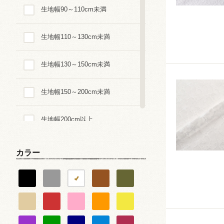
生地幅90～110cm未満
ダイヤ・スクエア・幾何学
生地幅110～130cm未満
星・月・宇宙
生地幅130～150cm未満
動物・生き物・恐竜柄
生地幅150～200cm未満
乗り物
生地幅200cm以上
ピアノ・音楽
バレエ・ダンス
カラー
スポーツ
食べ物・スイーツ