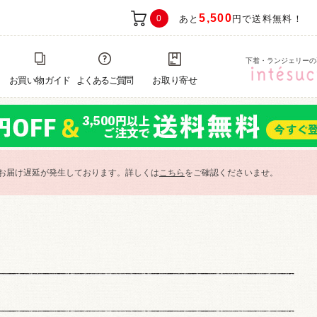
5,500
0
あと
円で送料無料！
下着・ランジェリーの
お買い物ガイド
よくあるご質問
お取り寄せ
お届け遅延が発生しております。詳しくは
こちら
をご確認くださいませ。