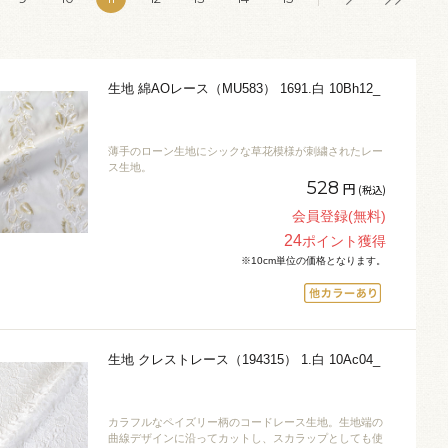
生地 綿AOレース（MU583） 1691.白 10Bh12_
薄手のローン生地にシックな草花模様が刺繍されたレー
ス生地。
528
円
(税込)
会員登録(無料)
24
ポイント獲得
※10cm単位の価格となります。
生地 クレストレース（194315） 1.白 10Ac04_
カラフルなペイズリー柄のコードレース生地。生地端の
曲線デザインに沿ってカットし、スカラップとしても使