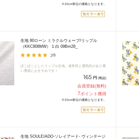
※10cm単位の価格となります。
生地 80ローン ミラクルウェーブ/リップル
（KKC808MW） 1.白 09Bm28_
2件
ぽこぽことしたリップル生地。速乾性と通気性があり暑
い季節におすすめです！
165
円
(税込)
会員登録(無料)
7
ポイント獲得
※10cm単位の価格となります。
生地 SOULEIADO-ソレイアード- ヴィンテージ