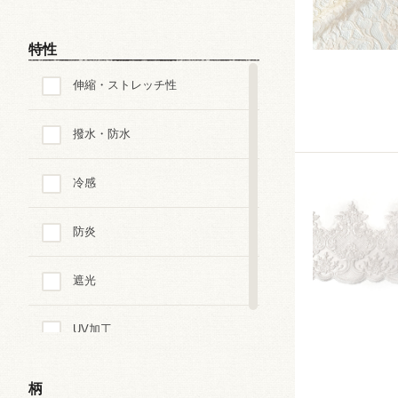
アクリル
特性
ポリウレタン
伸縮・ストレッチ性
レーヨン
撥水・防水
アセレート
冷感
キュプラ
防炎
その他の素材
遮光
UV加工
柄