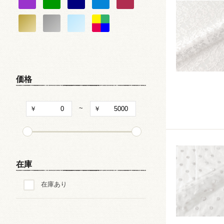
キャラクター
和・チャイナ風柄
文字・記号
価格
その他の柄
~
在庫
在庫あり