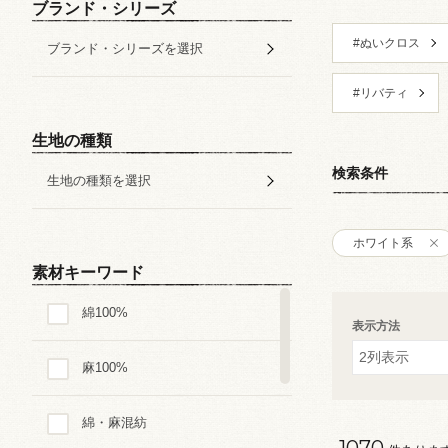
ブランド・シリーズ
#ぬいクロス
ブランド・シリーズを選択
#リバティ
生地の種類
検索条件
生地の種類を選択
ホワイト系
素材キーワード
綿100%
表示方法
麻100%
綿・麻混紡
1070