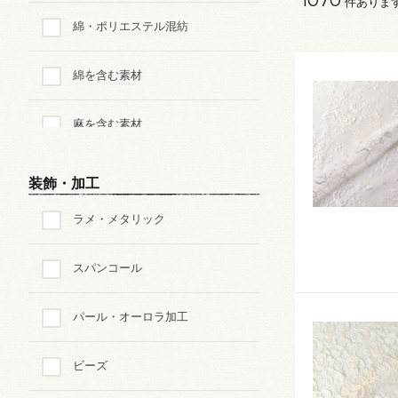
件ありま
綿・ポリエステル混紡
綿を含む素材
麻を含む素材
毛・ウール100%
装飾・加工
ラメ・メタリック
毛・ウールを含む素材
スパンコール
シルク
パール・オーロラ加工
ポリエステル
ビーズ
ナイロン