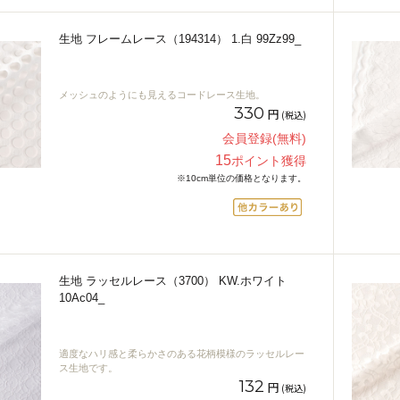
生地 フレームレース（194314） 1.白 99Zz99_
メッシュのようにも見えるコードレース生地。
330
円
(税込)
会員登録(無料)
15
ポイント獲得
※10cm単位の価格となります。
生地 ラッセルレース（3700） KW.ホワイト
10Ac04_
適度なハリ感と柔らかさのある花柄模様のラッセルレー
ス生地です。
132
円
(税込)