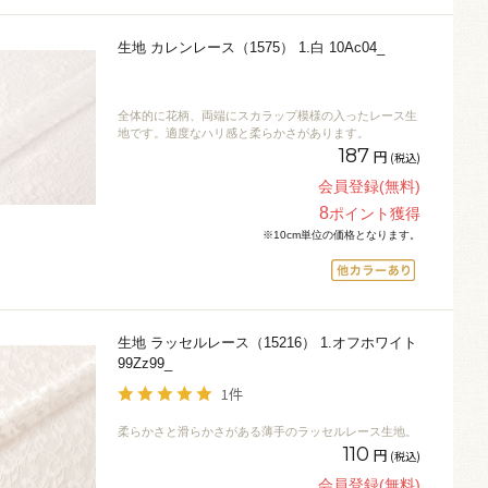
生地 カレンレース（1575） 1.白 10Ac04_
全体的に花柄、両端にスカラップ模様の入ったレース生
地です。適度なハリ感と柔らかさがあります。
187
円
(税込)
会員登録(無料)
8
ポイント獲得
※10cm単位の価格となります。
生地 ラッセルレース（15216） 1.オフホワイト
99Zz99_
1件
柔らかさと滑らかさがある薄手のラッセルレース生地。
110
円
(税込)
会員登録(無料)