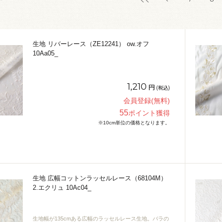
す
生地 リバーレース（ZE12241） ow.オフ
10Aa05_
1,210
円
(税込)
会員登録(無料)
55
ポイント獲得
※10cm単位の価格となります。
生地 広幅コットンラッセルレース（68104M）
2.エクリュ 10Ac04_
生地幅が135cmある広幅のラッセルレース生地。バラの