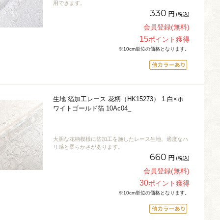
用できます。
330
円
(税込)
会員登録(無料)
15
ポイント獲得
※10cm単位の価格となります。
生地 箔加工レース 花柄（HK15273） 1.白×ホ
ワイトゴールド箔 10Ac04_
大胆な花柄模様に箔加工を施したレース生地。適度なハ
リ感と柔らかさがあります。
660
円
(税込)
会員登録(無料)
30
ポイント獲得
※10cm単位の価格となります。