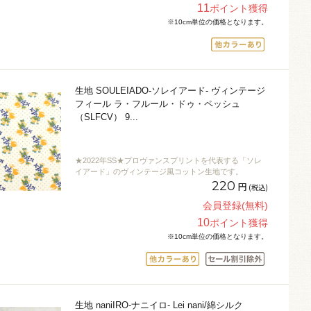
11
ポイント獲得
※10cm単位の価格となります。
生地 SOULEIADO-ソレイアード- ヴィンテージ
フィール ラ・フルール・ドゥ・ペッシュ
（SLFCV） 9
...
★2022年SS★プロヴァンスプリントを代表する「ソレ
イアード」のヴィンテージ風コットン生地です。
220
円
(税込)
会員登録(無料)
10
ポイント獲得
※10cm単位の価格となります。
生地 naniIRO-ナニイロ- Lei nani/綿シルク