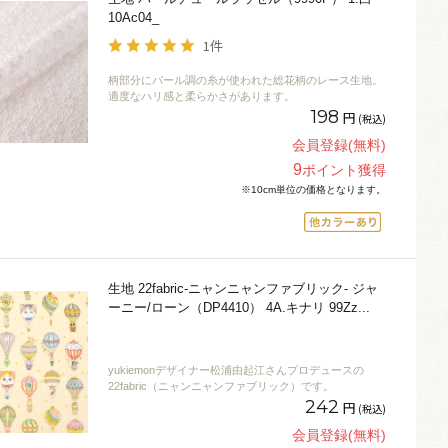
10Ac04_
1件
柄部分にパール調の糸が使われた総花柄のレース生地。
適度なハリ感と柔らかさがあります。
198
円
(税込)
会員登録(無料)
9
ポイント獲得
※10cm単位の価格となります。
生地 22fabric-ニャンニャンファブリック- ジャ
ーニー/ローン（DP4410） 4A.キナリ 99Zz
...
yukiemonデザイナー松浦由起江さんプロデュースの
22fabric（ニャンニャンファブリック）です。
242
円
(税込)
会員登録(無料)