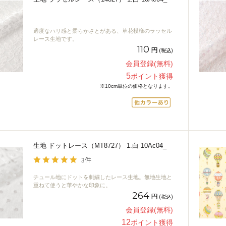
適度なハリ感と柔らかさとがある、草花模様のラッセル
レース生地です。
110
円
(税込)
会員登録(無料)
5
ポイント獲得
※10cm単位の価格となります。
生地 ドットレース（MT8727） 1.白 10Ac04_
3件
チュール地にドットを刺繍したレース生地。無地生地と
重ねて使うと華やかな印象に。
264
円
(税込)
会員登録(無料)
12
ポイント獲得