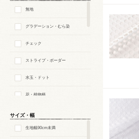
無地
グラデーション・むら染
チェック
ストライプ・ボーダー
水玉・ドット
花・植物柄
ペイズリー
サイズ・幅
生地幅90cm未満
迷彩・アニマルパターン