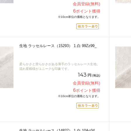
会員登録(無料)
6
ポイント獲得
※10cm単位の価格となります。
生地 ラッセルレース（15293） 1.白 99Zz99_
柔らかさと滑らかさがある薄手のラッセルレース生地。
流れ星模様がユニークな印象です。
143
円
(税込)
会員登録(無料)
6
ポイント獲得
※10cm単位の価格となります。
生地 ラッセルレース（14827） 1.白 10Ac04_