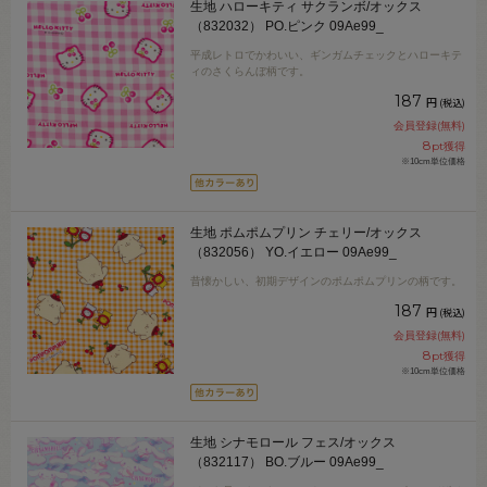
生地 ハローキティ サクランボ/オックス
（832032） PO.ピンク 09Ae99_
平成レトロでかわいい、ギンガムチェックとハローキテ
ィのさくらんぼ柄です。
187
円
(税込)
会員登録(無料)
8
pt獲得
※10cm単位価格
生地 ポムポムプリン チェリー/オックス
（832056） YO.イエロー 09Ae99_
昔懐かしい、初期デザインのポムポムプリンの柄です。
187
円
(税込)
会員登録(無料)
8
pt獲得
※10cm単位価格
生地 シナモロール フェス/オックス
（832117） BO.ブルー 09Ae99_