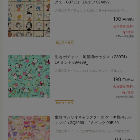
クス（G3713） 1A.オフ 09Ae99_
入園入学アイテムに！人気のスヌーピーの生地です。
198
円
(税込)
会員登録(無料)
9
pt獲得
※10cm単位価格
生地 ポチャッコ 風船柄/オックス（G8974）
1A.ミント 09Ae99_
入園入学アイテムにおすすめのオックス生地です。
198
円
(税込)
会員登録(無料)
9
pt獲得
※10cm単位価格
生地 サンリオキャラクターズ ケーキ柄/キルテ
ィング（GQ8968） 1A.ピンク 09Bi20_
入園入学アイテムにおすすめのキルティング生地です。
319
円