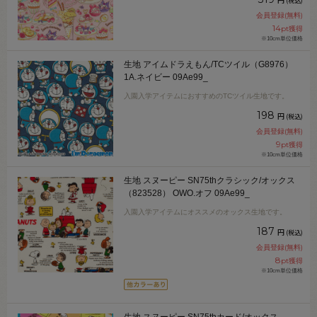
(税込)
会員登録(無料)
14
pt獲得
※10cm単位価格
生地 アイムドラえもん/TCツイル（G8976）
1A.ネイビー 09Ae99_
入園入学アイテムにおすすめのTCツイル生地です。
198
円
(税込)
会員登録(無料)
9
pt獲得
※10cm単位価格
生地 スヌーピー SN75thクラシック/オックス
（823528） OWO.オフ 09Ae99_
入園入学アイテムにオススメのオックス生地です。
187
円
(税込)
会員登録(無料)
8
pt獲得
※10cm単位価格