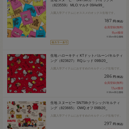
生地 スヌーピー SN75thカード/オックス
（823559） MLO.マルチ 09Ae99_
入園入学アイテムにオススメのオックス生地です。
187
円
(税込)
会員登録(無料)
8
pt獲得
※10cm単位価格
生地 ハローキティ KTドットバルーン/キルティ
ング（823627） RQ.レッド 09Bi20_
入園入学アイテムにおすすめのキルティング生地です。
286
円
(税込)
会員登録(無料)
13
pt獲得
※10cm単位価格
生地 スヌーピー SN75thクラシック/キルティ
ング（823665） OWQ.オフ 09Bi20_
入園入学アイテムにおすすめのキルティング生地です。
297
円
(税込)