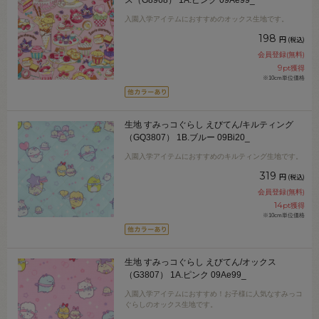
ス（G8968） 1A.ピンク 09Ae99_
入園入学アイテムにおすすめのオックス生地です。
198
円
(税込)
会員登録(無料)
9
pt獲得
※10cm単位価格
生地 すみっコぐらし えびてん/キルティング
（GQ3807） 1B.ブルー 09Bi20_
入園入学アイテムにおすすめのキルティング生地です。
319
円
(税込)
会員登録(無料)
14
pt獲得
※10cm単位価格
生地 すみっコぐらし えびてん/オックス
（G3807） 1A.ピンク 09Ae99_
入園入学アイテムにおすすめ！お子様に人気なすみっコ
ぐらしのオックス生地です。