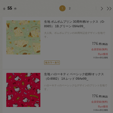
55
1
2
全
件
生地 ポムポムプリン 30周年柄/オックス（G-
8985） 1B.グリーン 09Ae99_
大人気、ポムポムプリンの30周年記念デザイン生地で
す。
176
円
(税込)
会員登録(無料)
8
pt獲得
※10cm単位価格
生地 ハローキティ ベーシック総柄/オックス
（G-8982） 1A.レッド 09Ae99_
ハローキティのベーシックなデザインのプリント生地で
す。
176
円
(税込)
会員登録(無料)
8
pt獲得
※10cm単位価格