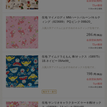
会員登録(無料)
13
pt獲得
※10cm単位価格
生地 マイメロディ MMハートバルーン/キルテ
ィング（823689） PQ.ピンク 09Bi20_
入園入学アイテムにおすすめのキルティング生地です。
286
円
(税込)
会員登録(無料)
13
pt獲得
※10cm単位価格
生地 アイムドラえもん 車/オックス（G8975）
1B.ネイビー 09Ae99_
入園入学アイテムにおすすめのオックス生地です。
198
円
(税込)
会員登録(無料)
9
pt獲得
※10cm単位価格
生地 サンリオキャラクターズ ケーキ柄/オック