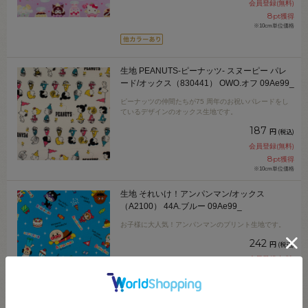
会員登録(無料)
8
pt獲得
※10cm単位価格
生地 PEANUTS-ピーナッツ- スヌーピー パレ
ード/オックス（830441） OWO.オフ 09Ae99_
ピーナッツの仲間たちが75 周年のお祝いパレードをし
ているデザインのオックス生地です。
187
円
(税込)
会員登録(無料)
8
pt獲得
※10cm単位価格
生地 それいけ！アンパンマン/オックス
（A2100） 44A.ブルー 09Ae99_
お子様に大人気！アンパンマンのプリント生地です。
242
円
(税込)
会員登録(無料)
11
pt獲得
※10cm単位価格