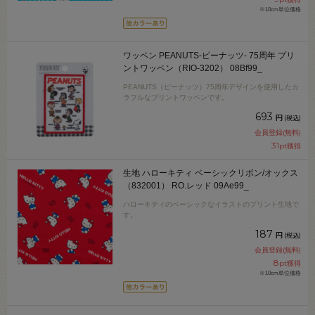
※10cm単位価格
ワッペン PEANUTS-ピーナッツ- 75周年 プリ
ントワッペン（RIO-3202） 08Bf99_
PEANUTS（ピーナッツ）75周年デザインを使用したカ
ラフルなプリントワッペンです。
693
円
(税込)
会員登録(無料)
31
pt獲得
生地 ハローキティ ベーシックリボン/オックス
（832001） RO.レッド 09Ae99_
ハローキティのベーシックなイラストのプリント生地で
す。
187
円
(税込)
会員登録(無料)
8
pt獲得
※10cm単位価格