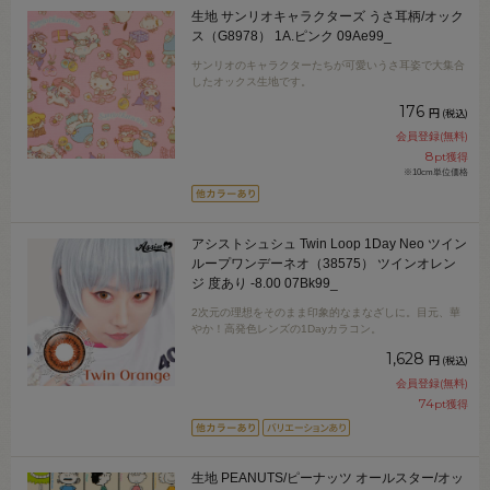
生地 サンリオキャラクターズ うさ耳柄/オック
ス（G8978） 1A.ピンク 09Ae99_
サンリオのキャラクターたちが可愛いうさ耳姿で大集合
したオックス生地です。
176
円
(税込)
会員登録(無料)
8
pt獲得
※10cm単位価格
アシストシュシュ Twin Loop 1Day Neo ツイン
ループワンデーネオ（38575） ツインオレン
ジ 度あり -8.00 07Bk99_
2次元の理想をそのまま印象的なまなざしに。目元、華
やか！高発色レンズの1Dayカラコン。
1,628
円
(税込)
会員登録(無料)
74
pt獲得
生地 PEANUTS/ピーナッツ オールスター/オッ