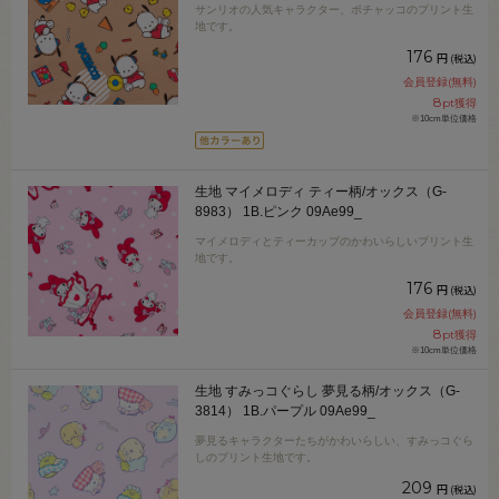
サンリオの人気キャラクター、ポチャッコのプリント生
地です。
176
円
(税込)
会員登録(無料)
8
pt獲得
※10cm単位価格
生地 マイメロディ ティー柄/オックス（G-
8983） 1B.ピンク 09Ae99_
マイメロディとティーカップのかわいらしいプリント生
地です。
176
円
(税込)
会員登録(無料)
8
pt獲得
※10cm単位価格
生地 すみっコぐらし 夢見る柄/オックス（G-
3814） 1B.パープル 09Ae99_
夢見るキャラクターたちがかわいらしい、すみっコぐら
しのプリント生地です。
209
円
(税込)