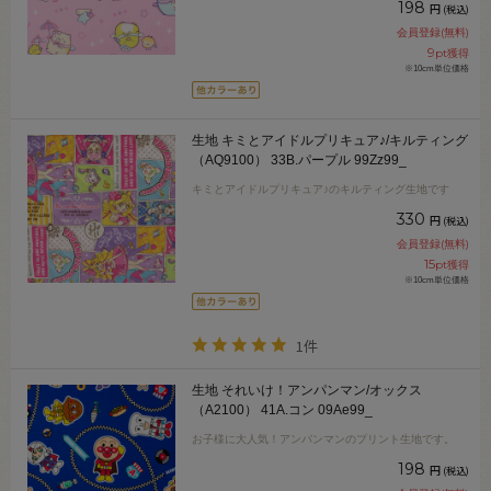
198
円
(税込)
会員登録(無料)
9
pt獲得
※10cm単位価格
生地 キミとアイドルプリキュア♪/キルティング
（AQ9100） 33B.パープル 99Zz99_
キミとアイドルプリキュア♪のキルティング生地です
330
円
(税込)
会員登録(無料)
15
pt獲得
※10cm単位価格
1件
生地 それいけ！アンパンマン/オックス
（A2100） 41A.コン 09Ae99_
お子様に大人気！アンパンマンのプリント生地です。
198
円
(税込)