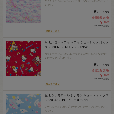
どこを見てもかわいいシナモロールでいっぱいのデザイ
ンです。
187
円
(税込)
会員登録(無料)
8
pt獲得
※10cm単位価格
生地 ハローキティ キティ ミュージック/オック
ス（830328） RO.レッド 09Ae99_
音楽をテーマにしたハローキティのカジュアルなデザイ
ンのオックス生地です。
187
円
(税込)
会員登録(無料)
8
pt獲得
※10cm単位価格
生地 シナモロール シナモン キュート/オックス
（830373） BO.ブルー 09Ae99_
シナモロールのポップでかわいいデザインのオックス生
地です。