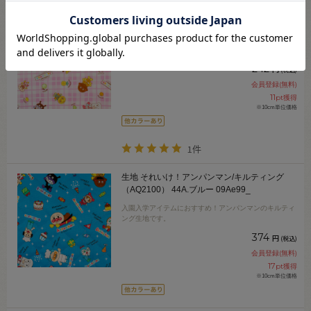
生地 それいけ！アンパンマン/ブロード
（B2130） 25B.ピンク 09Ae99_
お子様に大人気！アンパンマンのプリント生地です。
242
円
(税込)
会員登録(無料)
11
pt獲得
※10cm単位価格
1件
生地 それいけ！アンパンマン/キルティング
（AQ2100） 44A.ブルー 09Ae99_
入園入学アイテムにおすすめ！アンパンマンのキルティ
ング生地です。
374
円
(税込)
会員登録(無料)
17
pt獲得
※10cm単位価格