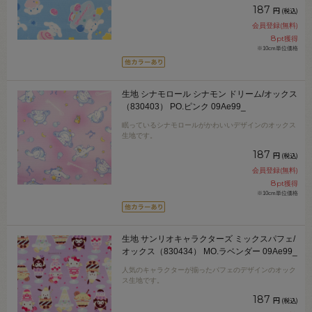
187
円
(税込)
会員登録(無料)
8
pt獲得
※10cm単位価格
生地 シナモロール シナモン ドリーム/オックス
（830403） PO.ピンク 09Ae99_
眠っているシナモロールがかわいいデザインのオックス
生地です。
187
円
(税込)
会員登録(無料)
8
pt獲得
※10cm単位価格
生地 サンリオキャラクターズ ミックスパフェ/
オックス（830434） MO.ラベンダー 09Ae99_
人気のキャラクターが揃ったパフェのデザインのオック
ス生地です。
187
円
(税込)