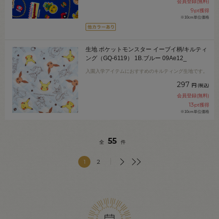
会員登録(無料)
9
pt獲得
※10cm単位価格
生地 ポケットモンスター イーブイ柄/キルティ
ング（GQ-6119） 1B.ブルー 09Ae12_
入園入学アイテムにおすすめのキルティング生地です。
297
円
(税込)
会員登録(無料)
13
pt獲得
※10cm単位価格
55
全
件
1
2