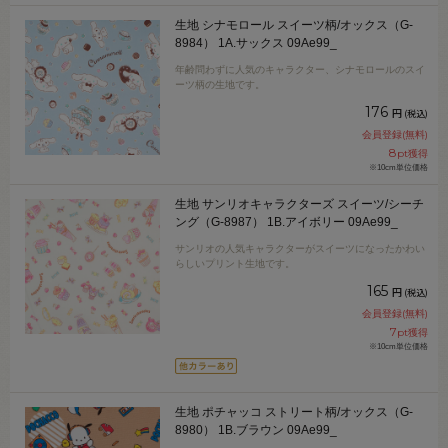
生地 シナモロール スイーツ柄/オックス（G-
8984） 1A.サックス 09Ae99_
年齢問わずに人気のキャラクター、シナモロールのスイ
ーツ柄の生地です。
176
円
(税込)
会員登録(無料)
8
pt獲得
※10cm単位価格
生地 サンリオキャラクターズ スイーツ/シーチ
ング（G-8987） 1B.アイボリー 09Ae99_
サンリオの人気キャラクターがスイーツになったかわい
らしいプリント生地です。
165
円
(税込)
会員登録(無料)
7
pt獲得
※10cm単位価格
生地 ポチャッコ ストリート柄/オックス（G-
8980） 1B.ブラウン 09Ae99_