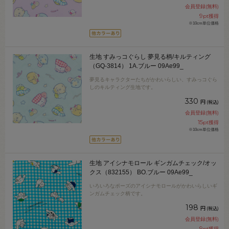
会員登録(無料)
9
pt獲得
※10cm単位価格
生地 すみっコぐらし 夢見る柄/キルティング
（GQ-3814） 1A.ブルー 09Ae99_
夢見るキャラクターたちがかわいらしい、すみっコぐら
しのキルティング生地です。
330
円
(税込)
会員登録(無料)
15
pt獲得
※10cm単位価格
生地 アイシナモロール ギンガムチェック/オッ
クス（832155） BO.ブルー 09Ae99_
いろいろなポーズのアイシナモロールがかわいらしいギ
ンガムチェック柄です。
198
円
(税込)
会員登録(無料)
9
pt獲得