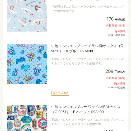
年齢問わずに人気のキャラクター、シナモロールのスイ
ーツ柄の生地です。
176
円
(税込)
会員登録(無料)
8
pt獲得
※10cm単位価格
生地 エンジェルブルー チラシ柄/オックス（G-
9050） 1A.ブルー 09Ae99_
平成レトロなちょっと懐かしい「エンジェルブルー」の
ナカムラくんたちのプリント生地です。
209
円
(税込)
会員登録(無料)
9
pt獲得
※10cm単位価格
生地 エンジェルブルー ワッペン柄/オックス
（G-9051） 1B.ベージュ 09Ae99_
平成レトロなちょっと懐かしい「エンジェルブルー」の
ナカムラくんたちのプリント生地です。