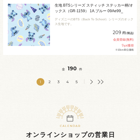
生地 BTSシリーズ スティッチ ステッカー柄/オ
ックス（GR-1159） 1A.ブルー 09Ae99_
ディズニーのBTS（Back To School）シリーズのオック
ス生地です。
209
円
(税込)
会員登録(無料)
9
pt獲得
※10cm単位価格
190
全
件
1
2
3
4
5
オンラインショップの営業日