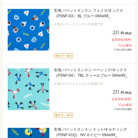
生地 パペットスンスン フェイス/オックス
（PSNF-03） BL.ブルー 09Ae99_
人気のパペットスンスンの生地です。
231
円
(税込)
会員登録(無料)
10
pt獲得
※10cm単位価格
生地 パペットスンスン ベーシック/オックス
（PSNF-04） TBL.ティールブルー 09Ae99_
人気のパペットスンスンの生地です。
231
円
(税込)
会員登録(無料)
10
pt獲得
※10cm単位価格
生地 パペットスンスン ドット/キルティング
（PSNF-01Q） NV.ネイビー 09Ae99_