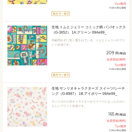
9
pt獲得
※10cm単位価格
生地 トムとジェリー コミック柄 パン/オックス
（G-3652） 1A.グリーン 09Ae99_
年齢問わずに長く愛されている、トムとジェリーのプリ
ント生地です。
209
円
(税込)
会員登録(無料)
9
pt獲得
※10cm単位価格
生地 サンリオキャラクターズ スイーツ/シーチ
ング（G-8987） 1B.アイボリー 09Ae99_
サンリオの人気キャラクターがスイーツになったかわい
らしいプリント生地です。
165
円
(税込)
会員登録(無料)
7
pt獲得
※10cm単位価格