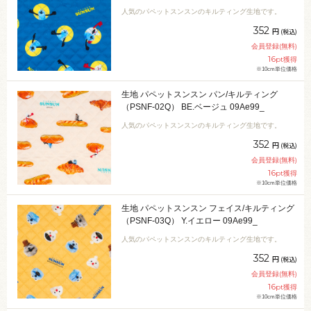
人気のパペットスンスンのキルティング生地です。
352
円
(税込)
会員登録(無料)
16
pt獲得
※10cm単位価格
生地 パペットスンスン パン/キルティング
（PSNF-02Q） BE.ベージュ 09Ae99_
人気のパペットスンスンのキルティング生地です。
352
円
(税込)
会員登録(無料)
16
pt獲得
※10cm単位価格
生地 パペットスンスン フェイス/キルティング
（PSNF-03Q） Y.イエロー 09Ae99_
人気のパペットスンスンのキルティング生地です。
352
円
(税込)
会員登録(無料)
16
pt獲得
※10cm単位価格