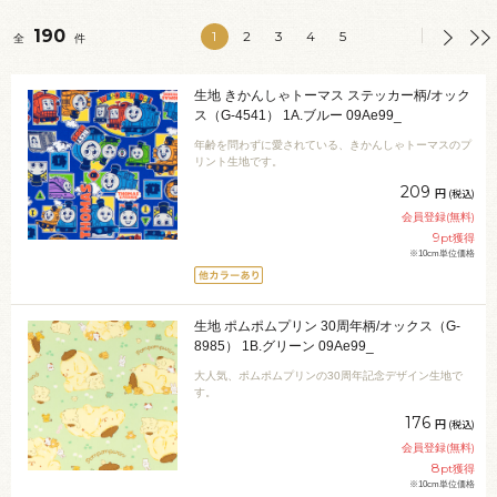
190
1
2
3
4
5
全
件
生地 きかんしゃトーマス ステッカー柄/オック
ス（G-4541） 1A.ブルー 09Ae99_
年齢を問わずに愛されている、きかんしゃトーマスのプ
リント生地です。
209
円
(税込)
会員登録(無料)
9
pt獲得
※10cm単位価格
生地 ポムポムプリン 30周年柄/オックス（G-
8985） 1B.グリーン 09Ae99_
大人気、ポムポムプリンの30周年記念デザイン生地で
す。
176
円
(税込)
会員登録(無料)
8
pt獲得
※10cm単位価格