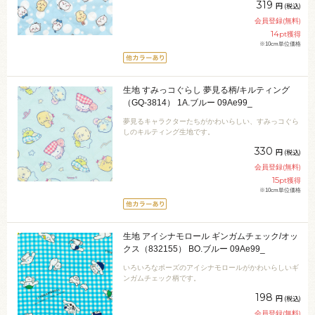
319
円
(税込)
会員登録(無料)
14
pt獲得
※10cm単位価格
生地 すみっコぐらし 夢見る柄/キルティング
（GQ-3814） 1A.ブルー 09Ae99_
夢見るキャラクターたちがかわいらしい、すみっコぐら
しのキルティング生地です。
330
円
(税込)
会員登録(無料)
15
pt獲得
※10cm単位価格
生地 アイシナモロール ギンガムチェック/オッ
クス（832155） BO.ブルー 09Ae99_
いろいろなポーズのアイシナモロールがかわいらしいギ
ンガムチェック柄です。
198
円
(税込)
会員登録(無料)