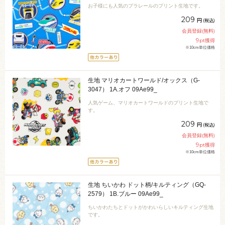
お子様にも人気のプラレールのプリント生地です。
209
円
(税込)
会員登録(無料)
9
pt獲得
※10cm単位価格
生地 マリオカートワールド/オックス（G-
3047） 1A.オフ 09Ae99_
人気ゲーム、マリオカートワールドのプリント生地で
す。
209
円
(税込)
会員登録(無料)
9
pt獲得
※10cm単位価格
生地 ちいかわ ドット柄/キルティング（GQ-
2579） 1B.ブルー 09Ae99_
ちいかわたちとドットがかわいらしいキルティング生地
です。