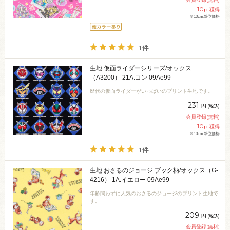
10
pt獲得
※10cm単位価格
1件
生地 仮面ライダーシリーズ/オックス
（A3200） 21A.コン 09Ae99_
歴代の仮面ライダーがいっぱいのプリント生地です。
231
円
(税込)
会員登録(無料)
10
pt獲得
※10cm単位価格
1件
生地 おさるのジョージ ブック柄/オックス（G-
4216） 1A.イエロー 09Ae99_
年齢問わずに人気のおさるのジョージのプリント生地で
す。
209
円
(税込)
会員登録(無料)