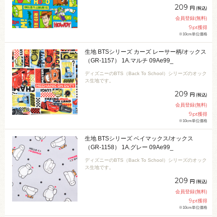
209
円
(税込)
会員登録(無料)
9
pt獲得
※10cm単位価格
生地 BTSシリーズ カーズ レーサー柄/オックス
（GR-1157） 1A.マルチ 09Ae99_
ディズニーのBTS（Back To School）シリーズのオック
ス生地です。
209
円
(税込)
会員登録(無料)
9
pt獲得
※10cm単位価格
生地 BTSシリーズ ベイマックス/オックス
（GR-1158） 1A.グレー 09Ae99_
ディズニーのBTS（Back To School）シリーズのオック
ス生地です。
209
円
(税込)
会員登録(無料)
9
pt獲得
※10cm単位価格