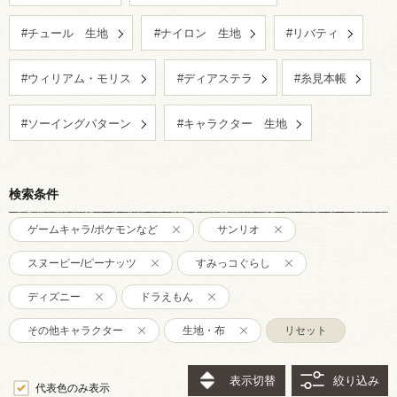
#チュール 生地
#ナイロン 生地
#リバティ
#ウィリアム・モリス
#ディアステラ
#糸見本帳
#ソーイングパターン
#キャラクター 生地
検索条件
ゲームキャラ/ポケモンなど
サンリオ
スヌーピー/ピーナッツ
すみっコぐらし
ディズニー
ドラえもん
その他キャラクター
生地・布
リセット
表示切替
絞り込み
代表色のみ表示