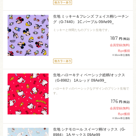
生地 ミッキー＆フレンズ フェイス柄/シーチン
グ（G-7440） 1C.パープル 09Ae99_
ミッキーと仲間たちのプリント生地です。
187
円
(税込)
会員登録(無料)
8
pt獲得
※10cm単位価格
生地 ハローキティ ベーシック総柄/オックス
（G-8982） 1A.レッド 09Ae99_
ハローキティのベーシックなデザインのプリント生地で
す。
176
円
(税込)
会員登録(無料)
8
pt獲得
※10cm単位価格
生地 シナモロール スイーツ柄/オックス（G-
8984） 1A.サックス 09Ae99_