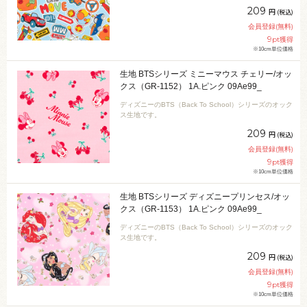
209
円
(税込)
会員登録(無料)
9
pt獲得
※10cm単位価格
生地 BTSシリーズ ミニーマウス チェリー/オッ
クス（GR-1152） 1A.ピンク 09Ae99_
ディズニーのBTS（Back To School）シリーズのオック
ス生地です。
209
円
(税込)
会員登録(無料)
9
pt獲得
※10cm単位価格
生地 BTSシリーズ ディズニープリンセス/オッ
クス（GR-1153） 1A.ピンク 09Ae99_
ディズニーのBTS（Back To School）シリーズのオック
ス生地です。
209
円
(税込)
会員登録(無料)
9
pt獲得
※10cm単位価格