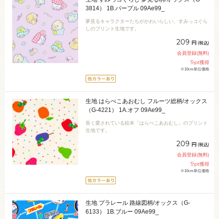
3814） 1B.パープル 09Ae99_
夢見るキャラクターたちがかわいらしい、すみっコぐら
しのプリント生地です。
209
円
(税込)
会員登録(無料)
9
pt獲得
※10cm単位価格
生地 はらぺこあおむし フルーツ総柄/オックス
（G-4221） 1A.オフ 09Ae99_
長く愛されている絵本「はらぺこあおむし」のプリント
生地です。
209
円
(税込)
会員登録(無料)
9
pt獲得
※10cm単位価格
生地 プラレール 路線図柄/オックス（G-
6133） 1B.ブルー 09Ae99_