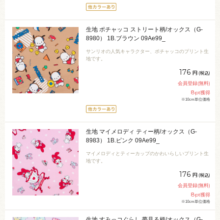
生地 ポチャッコ ストリート柄/オックス（G-
8980） 1B.ブラウン 09Ae99_
サンリオの人気キャラクター、ポチャッコのプリント生
地です。
176
円
(税込)
会員登録(無料)
8
pt獲得
※10cm単位価格
生地 マイメロディ ティー柄/オックス（G-
8983） 1B.ピンク 09Ae99_
マイメロディとティーカップのかわいらしいプリント生
地です。
176
円
(税込)
会員登録(無料)
8
pt獲得
※10cm単位価格
生地 すみっコぐらし 夢見る柄/オックス（G-