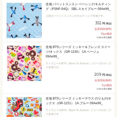
生地 パペットスンスン ベーシック/キルティン
グ（PSNF-04Q） SBL.スカイブルー 09Ae99_
人気のパペットスンスンのキルティング生地です。
352
円
(税込)
会員登録(無料)
16
pt獲得
※10cm単位価格
生地 BTSシリーズ ミッキー＆フレンズ スイー
ツ/オックス（GR-1150） 1A.ベージュ
09Ae99_
ディズニーのBTS（Back To School）シリーズのオック
ス生地です。
209
円
(税込)
会員登録(無料)
9
pt獲得
※10cm単位価格
生地 BTSシリーズ ミッキーマウス のりもの/オ
ックス（GR-1151） 1A.ブルー 09Ae99_
ディズニーのBTS（Back To School）シリーズのオック
ス生地です。