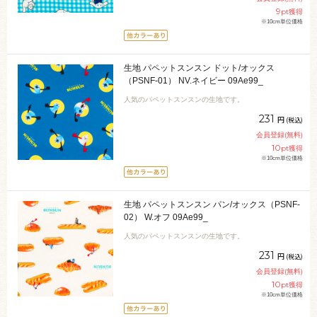
9
pt獲得
※10cm単位価格
生地 パペットスンスン ドット/オックス
（PSNF-01） NV.ネイビー 09Ae99_
人気のパペットスンスンの生地です。
231
円
(税込)
会員登録(無料)
10
pt獲得
※10cm単位価格
生地 パペットスンスン パン/オックス（PSNF-
02） W.オフ 09Ae99_
人気のパペットスンスンの生地です。
231
円
(税込)
会員登録(無料)
10
pt獲得
※10cm単位価格