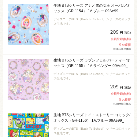
生地 BTSシリーズ アナと雪の女王 オーバル/オ
ックス（GR-1154） 1A.ブルー 09Ae99_
ディズニーのBTS（Back To School）シリーズのオック
ス生地です。
209
円
(税込)
会員登録(無料)
9
pt獲得
※10cm単位価格
生地 BTSシリーズ ラプンツェル パーティー/オ
ックス（GR-1155） 1A.ラベンダー 09Ae99_
ディズニーのBTS（Back To School）シリーズのオック
ス生地です。
209
円
(税込)
会員登録(無料)
9
pt獲得
※10cm単位価格
生地 BTSシリーズ トイ・ストーリー コミック/
オックス（GR-1156） 1A.ブルー 09Ae99_
ディズニーのBTS（Back To School）シリーズのオック
ス生地です。