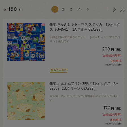
190
1
2
3
4
5
全
件
生地 きかんしゃトーマス ステッカー柄/オック
ス（G-4541） 1A.ブルー 09Ae99_
年齢を問わずに愛されている、きかんしゃトーマスのプ
リント生地です。
209
円
(税込)
会員登録(無料)
9
pt獲得
※10cm単位価格
生地 ポムポムプリン 30周年柄/オックス（G-
8985） 1B.グリーン 09Ae99_
大人気、ポムポムプリンの30周年記念デザイン生地で
す。
176
円
(税込)
会員登録(無料)
8
pt獲得
※10cm単位価格