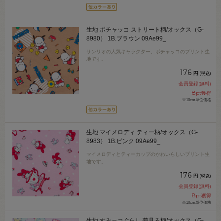
生地 ポチャッコ ストリート柄/オックス（G-
8980） 1B.ブラウン 09Ae99_
サンリオの人気キャラクター、ポチャッコのプリント生
地です。
176
円
(税込)
会員登録(無料)
8
pt獲得
※10cm単位価格
生地 マイメロディ ティー柄/オックス（G-
8983） 1B.ピンク 09Ae99_
マイメロディとティーカップのかわいらしいプリント生
地です。
176
円
(税込)
会員登録(無料)
8
pt獲得
※10cm単位価格
生地 すみっコぐらし 夢見る柄/オックス（G-