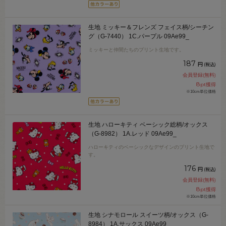
生地 ミッキー＆フレンズ フェイス柄/シーチン
グ（G-7440） 1C.パープル 09Ae99_
ミッキーと仲間たちのプリント生地です。
187
円
(税込)
会員登録(無料)
8
pt獲得
※10cm単位価格
生地 ハローキティ ベーシック総柄/オックス
（G-8982） 1A.レッド 09Ae99_
ハローキティのベーシックなデザインのプリント生地で
す。
176
円
(税込)
会員登録(無料)
8
pt獲得
※10cm単位価格
生地 シナモロール スイーツ柄/オックス（G-
8984） 1A.サックス 09Ae99_