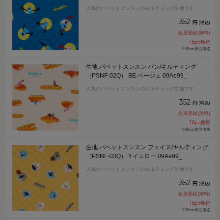
人気のパペットスンスンのキルティング生地です。
352
円
(税込)
会員登録(無料)
16
pt獲得
※10cm単位価格
生地 パペットスンスン パン/キルティング
（PSNF-02Q） BE.ベージュ 09Ae99_
人気のパペットスンスンのキルティング生地です。
352
円
(税込)
会員登録(無料)
16
pt獲得
※10cm単位価格
生地 パペットスンスン フェイス/キルティング
（PSNF-03Q） Y.イエロー 09Ae99_
人気のパペットスンスンのキルティング生地です。
352
円
(税込)
会員登録(無料)
16
pt獲得
※10cm単位価格