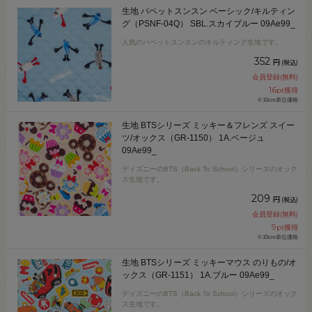
生地 パペットスンスン ベーシック/キルティン
グ（PSNF-04Q） SBL.スカイブルー 09Ae99_
人気のパペットスンスンのキルティング生地です。
352
円
(税込)
会員登録(無料)
16
pt獲得
※10cm単位価格
生地 BTSシリーズ ミッキー＆フレンズ スイー
ツ/オックス（GR-1150） 1A.ベージュ
09Ae99_
ディズニーのBTS（Back To School）シリーズのオック
ス生地です。
209
円
(税込)
会員登録(無料)
9
pt獲得
※10cm単位価格
生地 BTSシリーズ ミッキーマウス のりもの/オ
ックス（GR-1151） 1A.ブルー 09Ae99_
ディズニーのBTS（Back To School）シリーズのオック
ス生地です。