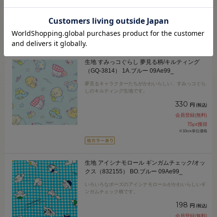
319
円
(税込)
会員登録(無料)
14
pt獲得
※10cm単位価格
生地 すみっコぐらし 夢見る柄/キルティング
（GQ-3814） 1A.ブルー 09Ae99_
夢見るキャラクターたちがかわいらしい、すみっコぐら
しのキルティング生地です。
330
円
(税込)
会員登録(無料)
15
pt獲得
※10cm単位価格
生地 アイシナモロール ギンガムチェック/オッ
クス（832155） BO.ブルー 09Ae99_
いろいろなポーズのアイシナモロールがかわいらしいギ
ンガムチェック柄です。
198
円
(税込)
会員登録(無料)