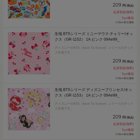
209
円
(税込)
会員登録(無料)
9
pt獲得
※10cm単位価格
生地 BTSシリーズ ミニーマウス チェリー/オッ
クス（GR-1152） 1A.ピンク 09Ae99_
ディズニーのBTS（Back To School）シリーズのオック
ス生地です。
209
円
(税込)
会員登録(無料)
9
pt獲得
※10cm単位価格
生地 BTSシリーズ ディズニープリンセス/オッ
クス（GR-1153） 1A.ピンク 09Ae99_
ディズニーのBTS（Back To School）シリーズのオック
ス生地です。
209
円
(税込)
会員登録(無料)
9
pt獲得
※10cm単位価格