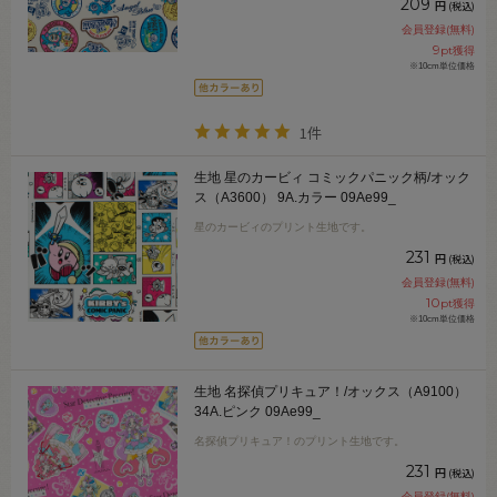
209
円
(税込)
会員登録(無料)
9
pt獲得
※10cm単位価格
1件
生地 星のカービィ コミックパニック柄/オック
ス（A3600） 9A.カラー 09Ae99_
星のカービィのプリント生地です。
231
円
(税込)
会員登録(無料)
10
pt獲得
※10cm単位価格
生地 名探偵プリキュア！/オックス（A9100）
34A.ピンク 09Ae99_
名探偵プリキュア！のプリント生地です。
231
円
(税込)
会員登録(無料)