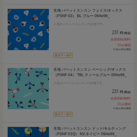
生地 パペットスンスン フェイス/オックス
（PSNF-03） BL.ブルー 09Ae99_
人気のパペットスンスンの生地です。
231
円
(税込)
会員登録(無料)
10
pt獲得
※10cm単位価格
生地 パペットスンスン ベーシック/オックス
（PSNF-04） TBL.ティールブルー 09Ae99_
人気のパペットスンスンの生地です。
231
円
(税込)
会員登録(無料)
10
pt獲得
※10cm単位価格
生地 パペットスンスン ドット/キルティング
（PSNF-01Q） NV.ネイビー 09Ae99_