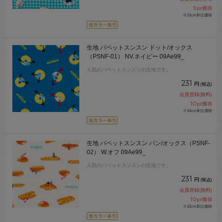
9
pt獲得
※10cm単位価格
生地 パペットスンスン ドット/オックス
（PSNF-01） NV.ネイビー 09Ae99_
人気のパペットスンスンの生地です。
231
円
(税込)
会員登録(無料)
10
pt獲得
※10cm単位価格
生地 パペットスンスン パン/オックス（PSNF-
02） W.オフ 09Ae99_
人気のパペットスンスンの生地です。
231
円
(税込)
会員登録(無料)
10
pt獲得
※10cm単位価格