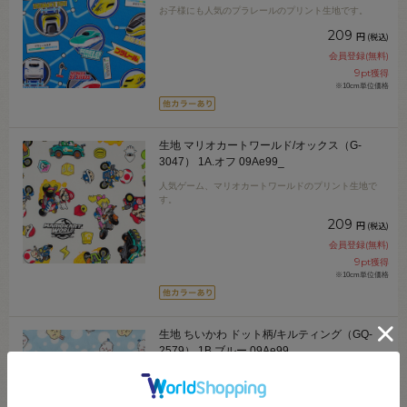
お子様にも人気のプラレールのプリント生地です。
209
円
(税込)
会員登録(無料)
9
pt獲得
※10cm単位価格
生地 マリオカートワールド/オックス（G-
3047） 1A.オフ 09Ae99_
人気ゲーム、マリオカートワールドのプリント生地で
す。
209
円
(税込)
会員登録(無料)
9
pt獲得
※10cm単位価格
生地 ちいかわ ドット柄/キルティング（GQ-
2579） 1B.ブルー 09Ae99_
ちいかわたちとドットがかわいらしいキルティング生地
です。