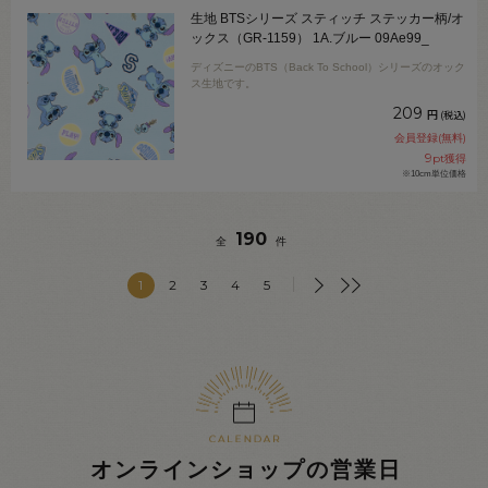
生地 BTSシリーズ スティッチ ステッカー柄/オ
ックス（GR-1159） 1A.ブルー 09Ae99_
ディズニーのBTS（Back To School）シリーズのオック
ス生地です。
209
円
(税込)
会員登録(無料)
9
pt獲得
※10cm単位価格
190
全
件
1
2
3
4
5
オンラインショップの営業日