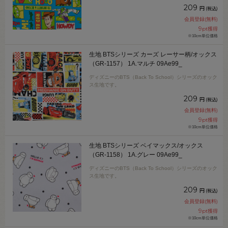
209
円
(税込)
会員登録(無料)
9
pt獲得
※10cm単位価格
生地 BTSシリーズ カーズ レーサー柄/オックス
（GR-1157） 1A.マルチ 09Ae99_
ディズニーのBTS（Back To School）シリーズのオック
ス生地です。
209
円
(税込)
会員登録(無料)
9
pt獲得
※10cm単位価格
生地 BTSシリーズ ベイマックス/オックス
（GR-1158） 1A.グレー 09Ae99_
ディズニーのBTS（Back To School）シリーズのオック
ス生地です。
209
円
(税込)
会員登録(無料)
9
pt獲得
※10cm単位価格