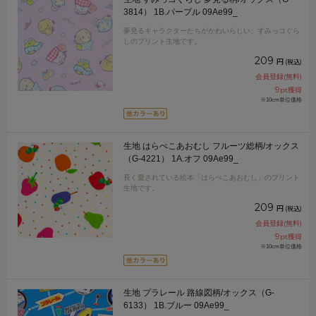
3814） 1B.パープル 09Ae99_
夢見るキャラクターたちがかわいらしい、すみっコぐら
しのプリント生地です。
209
円
(税込)
会員登録(無料)
9
pt獲得
※10cm単位価格
生地 はらぺこあおむし フルーツ総柄/オックス
（G-4221） 1A.オフ 09Ae99_
長く愛されている絵本「はらぺこあおむし」のプリント
生地です。
209
円
(税込)
会員登録(無料)
9
pt獲得
※10cm単位価格
生地 プラレール 路線図柄/オックス（G-
6133） 1B.ブルー 09Ae99_