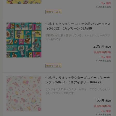
9
pt獲得
※10cm単位価格
生地 トムとジェリー コミック柄 パン/オックス
（G-3652） 1A.グリーン 09Ae99_
年齢問わずに長く愛されている、トムとジェリーのプリ
ント生地です。
209
円
(税込)
会員登録(無料)
9
pt獲得
※10cm単位価格
生地 サンリオキャラクターズ スイーツ/シーチ
ング（G-8987） 1B.アイボリー 09Ae99_
サンリオの人気キャラクターがスイーツになったかわい
らしいプリント生地です。
165
円
(税込)
会員登録(無料)
7
pt獲得
※10cm単位価格