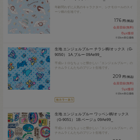
年齢問わずに人気のキャラクター、シナモロールのスイ
ーツ柄の生地です。
176
円
(税込)
会員登録(無料)
8
pt獲得
※10cm単位価格
生地 エンジェルブルー チラシ柄/オックス（G-
9050） 1A.ブルー 09Ae99_
平成レトロなちょっと懐かしい「エンジェルブルー」の
ナカムラくんたちのプリント生地です。
209
円
(税込)
会員登録(無料)
9
pt獲得
※10cm単位価格
生地 エンジェルブルー ワッペン柄/オックス
（G-9051） 1B.ベージュ 09Ae99_
平成レトロなちょっと懐かしい「エンジェルブルー」の
ナカムラくんたちのプリント生地です。