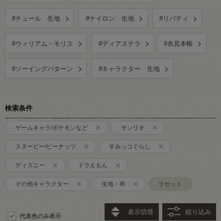
#チュール 生地
#ナイロン 生地
#リバティ
#ウィリアム・モリス
#ディアステラ
#糸見本帳
#ソーイングパターン
#キャラクター 生地
検索条件
ゲームキャラ/ポケモンなど
サンリオ
スヌーピー/ピーナッツ
すみっコぐらし
ディズニー
ドラえもん
その他キャラクター
生地・布
リセット
表示切替
絞り込み
代表色のみ表示