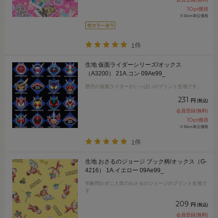
10
pt獲得
※10cm単位価格
1件
生地 仮面ライダーシリーズ/オックス
（A3200） 21A.コン 09Ae99_
歴代の仮面ライダーがいっぱいのプリント生地です。
231
円
(税込)
会員登録(無料)
10
pt獲得
※10cm単位価格
1件
生地 おさるのジョージ ブック柄/オックス（G-
4216） 1A.イエロー 09Ae99_
年齢問わずに人気のおさるのジョージのプリント生地で
す。
209
円
(税込)
会員登録(無料)