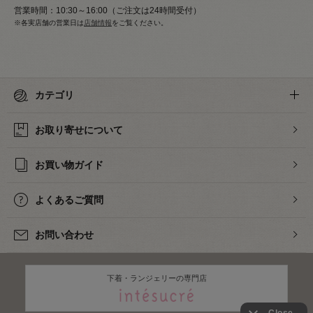
営業時間：10:30～16:00（ご注文は24時間受付）
※各実店舗の営業日は
店舗情報
をご覧ください。
カテゴリ
お取り寄せについて
お買い物ガイド
よくあるご質問
お問い合わせ
下着・ランジェリーの専門店