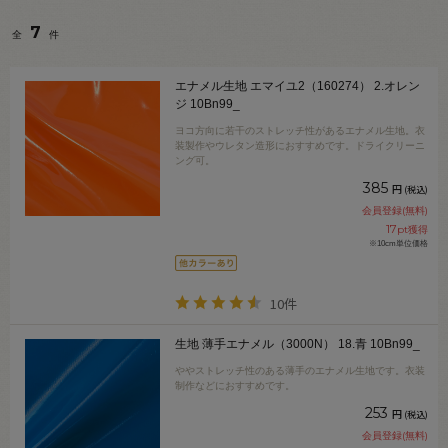
7
全
件
エナメル生地 エマイユ2（160274） 2.オレン
ジ 10Bn99_
ヨコ方向に若干のストレッチ性があるエナメル生地。衣
装製作やウレタン造形におすすめです。ドライクリーニ
ング可。
385
円
(税込)
会員登録(無料)
17
pt獲得
※10cm単位価格
10件
生地 薄手エナメル（3000N） 18.青 10Bn99_
ややストレッチ性のある薄手のエナメル生地です。衣装
制作などにおすすめです。
253
円
(税込)
会員登録(無料)