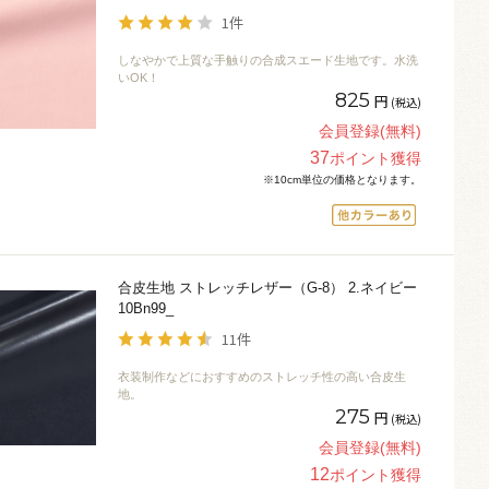
1件
しなやかで上質な手触りの合成スエード生地です。水洗
いOK！
825
円
(税込)
会員登録(無料)
37
ポイント獲得
※10cm単位の価格となります。
合皮生地 ストレッチレザー（G-8） 2.ネイビー
10Bn99_
11件
衣装制作などにおすすめのストレッチ性の高い合皮生
地。
275
円
(税込)
会員登録(無料)
12
ポイント獲得