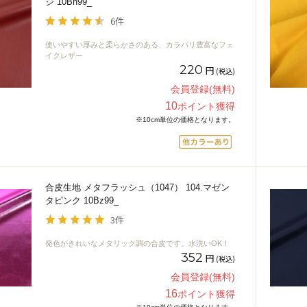
ジ 10Bn99_
6件
使いやすい厚みと柔らかさのある、カラバリ豊富なフェ
イクレザー
220
円
(税込)
会員登録(無料)
10
ポイント獲得
※10cm単位の価格となります。
合皮生地 メタフラッシュ（1047） 104.マゼン
タピンク 10Bz99_
3件
発色がきれいなメタリック調の合皮です。水洗いOK！
352
円
(税込)
会員登録(無料)
16
ポイント獲得