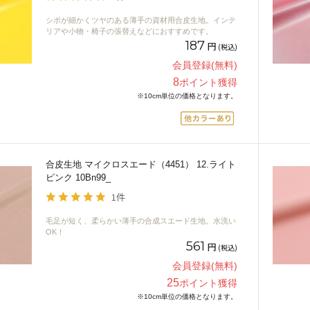
シボが細かくツヤのある薄手の資材用合皮生地。インテ
リアや小物・椅子の張替えなどにおすすめです。
187
円
(税込)
会員登録(無料)
8
ポイント獲得
※10cm単位の価格となります。
合皮生地 マイクロスエード（4451） 12.ライト
ピンク 10Bn99_
1件
毛足が短く、柔らかい薄手の合成スエード生地。水洗い
OK！
561
円
(税込)
会員登録(無料)
25
ポイント獲得
※10cm単位の価格となります。