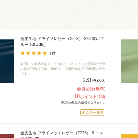
合皮生地 ドライブレザー（GT-X） 223.濃いブ
ルー 10Cv35_
1件
表面にシボ感があり、中肉でしっかりとした質感が特徴
の資材用合皮生地。難燃性、抗菌性がある高機能レザー
です。
231
円
(税込)
会員登録(無料)
10
ポイント獲得
※10cm単位の価格となります。
合皮生地 フライマットレザー（F226） 6.エン