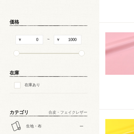
キャラクター
和・チャイナ風柄
価格
文字・記号
~
その他の柄
在庫
在庫あり
カテゴリ
合皮・フェイクレザー
生地・布