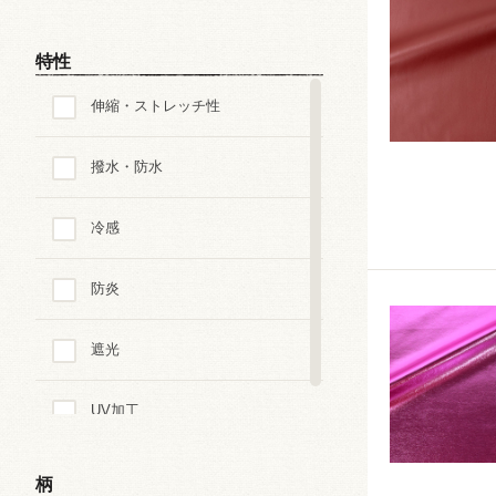
特性
伸縮・ストレッチ性
撥水・防水
冷感
防炎
遮光
UV加工
柄