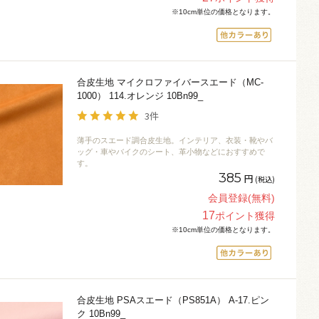
※10cm単位の価格となります。
合皮生地 マイクロファイバースエード（MC-
1000） 114.オレンジ 10Bn99_
3件
薄手のスエード調合皮生地。インテリア、衣装・靴やバ
ッグ・車やバイクのシート、革小物などにおすすめで
す。
385
円
(税込)
会員登録(無料)
17
ポイント獲得
※10cm単位の価格となります。
合皮生地 PSAスエード（PS851A） A-17.ピン
ク 10Bn99_