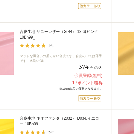
合皮生地 サニーレザー（G-44） 12.薄ピンク
10Bn99_
4件
マットな風合いの柔らかい合皮です。合皮の中では薄手
です。水洗いOK！
374
円
(税込)
会員登録(無料)
17
ポイント獲得
※10cm単位の価格となります。
合皮生地 ネオファンタ（2032） D034.イエロ
ー 10Bn99_
2件