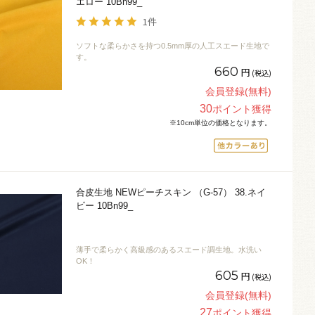
エロー 10Bn99_
1件
ソフトな柔らかさを持つ0.5mm厚の人工スエード生地で
す。
660
円
(税込)
会員登録(無料)
30
ポイント獲得
※10cm単位の価格となります。
合皮生地 NEWピーチスキン （G-57） 38.ネイ
ビー 10Bn99_
薄手で柔らかく高級感のあるスエード調生地。水洗い
OK！
605
円
(税込)
会員登録(無料)
27
ポイント獲得