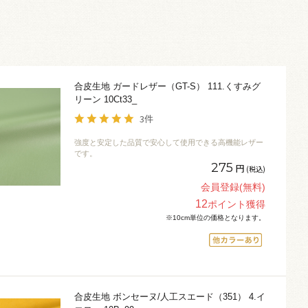
合皮生地 ガードレザー（GT-S） 111.くすみグ
リーン 10Ct33_
3件
強度と安定した品質で安心して使用できる高機能レザー
です。
275
円
(税込)
会員登録(無料)
12
ポイント獲得
※10cm単位の価格となります。
合皮生地 ボンセーヌ/人工スエード（351） 4.イ