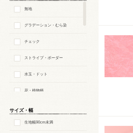
無地
グラデーション・むら染
チェック
ストライプ・ボーダー
水玉・ドット
花・植物柄
ペイズリー
サイズ・幅
生地幅90cm未満
迷彩・アニマルパターン