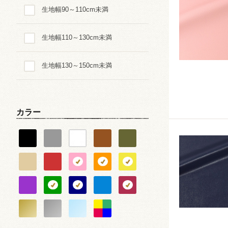
生地幅90～110cm未満
ダイヤ・スクエア・幾何学
生地幅110～130cm未満
星・月・宇宙
生地幅130～150cm未満
動物・生き物・恐竜柄
乗り物
カラー
ピアノ・音楽
バレエ・ダンス
スポーツ
食べ物・スイーツ