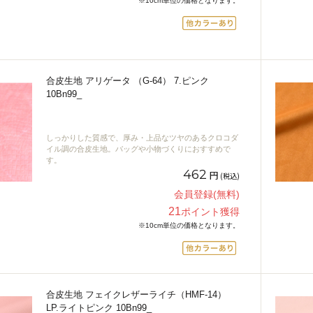
※10cm単位の価格となります。
合皮生地 アリゲータ （G-64） 7.ピンク
10Bn99_
しっかりした質感で、厚み・上品なツヤのあるクロコダ
イル調の合皮生地。バッグや小物づくりにおすすめで
す。
462
円
(税込)
会員登録(無料)
21
ポイント獲得
※10cm単位の価格となります。
合皮生地 フェイクレザーライチ（HMF-14）
LP.ライトピンク 10Bn99_