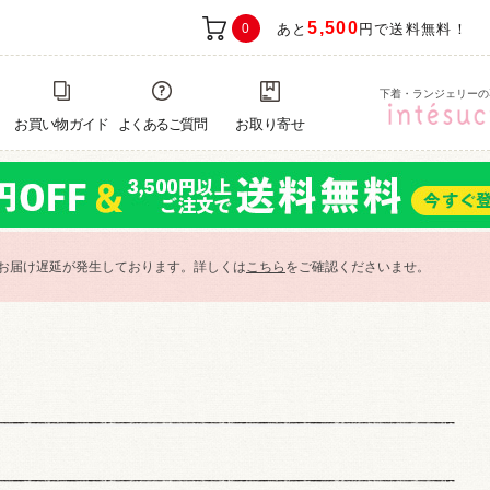
5,500
0
あと
円で送料無料！
下着・ランジェリーの
お買い物ガイド
よくあるご質問
お取り寄せ
お届け遅延が発生しております。詳しくは
こちら
をご確認くださいませ。