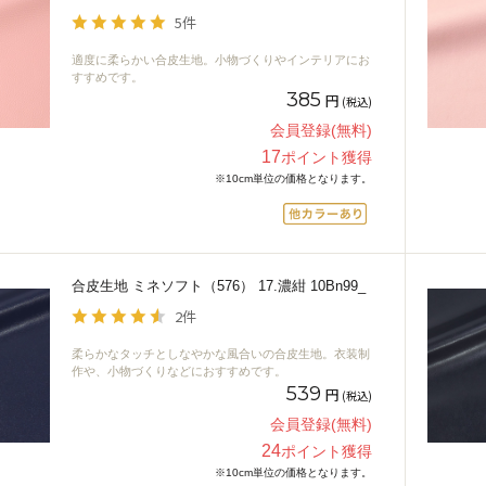
5件
適度に柔らかい合皮生地。小物づくりやインテリアにお
すすめです。
385
円
(税込)
会員登録(無料)
17
ポイント獲得
※10cm単位の価格となります。
合皮生地 ミネソフト（576） 17.濃紺 10Bn99_
2件
柔らかなタッチとしなやかな風合いの合皮生地。衣装制
作や、小物づくりなどにおすすめです。
539
円
(税込)
会員登録(無料)
24
ポイント獲得
※10cm単位の価格となります。