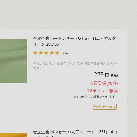
合皮生地 ガードレザー（GT-S） 111.くすみグ
リーン 10Ct33_
3件
強度と安定した品質で安心して使用できる高機能レザー
です。
275
円
(税込)
会員登録(無料)
12
ポイント獲得
※10cm単位の価格となります。
合皮生地 ボンセーヌ/人工スエード（351） 4.イ