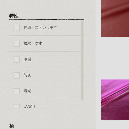
特性
伸縮・ストレッチ性
撥水・防水
冷感
防炎
遮光
UV加工
柄