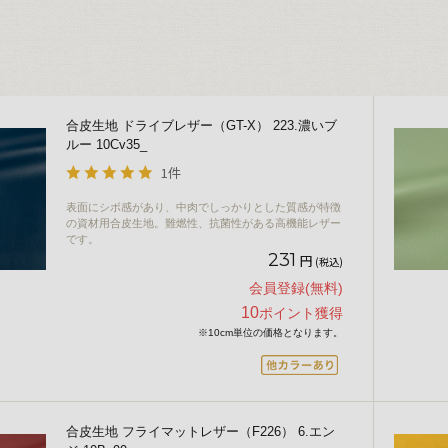
合皮生地 ドライブレザー（GT-X） 223.濃いブ
ルー 10Cv35_
1件
表面にシボ感があり、中肉でしっかりとした質感が特徴
の資材用合皮生地。難燃性、抗菌性がある高機能レザー
です。
231
円
(税込)
会員登録(無料)
10
ポイント獲得
※10cm単位の価格となります。
合皮生地 フライマットレザー（F226） 6.エン