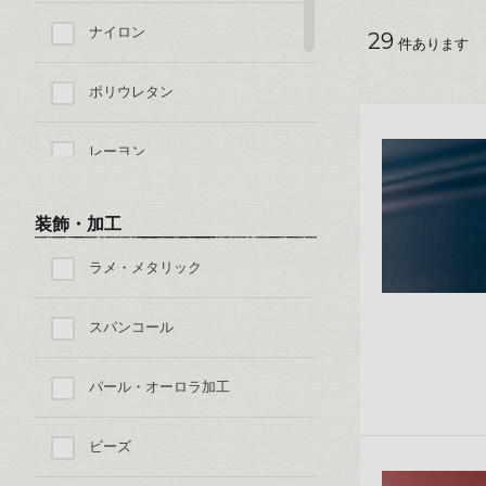
ナイロン
29
件あります
ポリウレタン
レーヨン
キュプラ
装飾・加工
ラメ・メタリック
その他の素材
スパンコール
パール・オーロラ加工
ビーズ