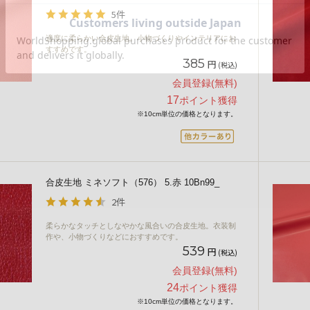
5件
適度に柔らかい合皮生地。小物づくりやインテリアにお
すすめです。
385
円
(税込)
会員登録(無料)
17
ポイント獲得
※10cm単位の価格となります。
合皮生地 ミネソフト（576） 5.赤 10Bn99_
2件
柔らかなタッチとしなやかな風合いの合皮生地。衣装制
作や、小物づくりなどにおすすめです。
539
円
(税込)
会員登録(無料)
24
ポイント獲得
※10cm単位の価格となります。