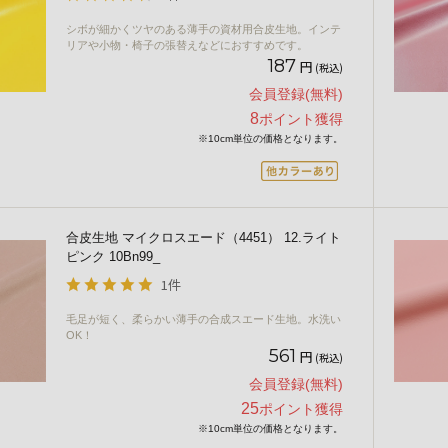
シボが細かくツヤのある薄手の資材用合皮生地。インテ
リアや小物・椅子の張替えなどにおすすめです。
187
円
(税込)
会員登録(無料)
8
ポイント獲得
※10cm単位の価格となります。
合皮生地 マイクロスエード（4451） 12.ライト
ピンク 10Bn99_
1件
毛足が短く、柔らかい薄手の合成スエード生地。水洗い
OK！
561
円
(税込)
会員登録(無料)
25
ポイント獲得
※10cm単位の価格となります。