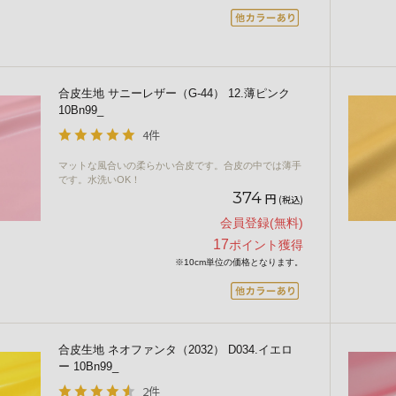
合皮生地 サニーレザー（G-44） 12.薄ピンク
10Bn99_
4件
マットな風合いの柔らかい合皮です。合皮の中では薄手
です。水洗いOK！
374
円
(税込)
会員登録(無料)
17
ポイント獲得
※10cm単位の価格となります。
合皮生地 ネオファンタ（2032） D034.イエロ
ー 10Bn99_
2件