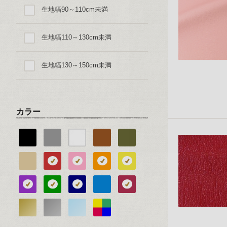
生地幅90～110cm未満
ダイヤ・スクエア・幾何学
生地幅110～130cm未満
星・月・宇宙
生地幅130～150cm未満
動物・生き物・恐竜柄
乗り物
カラー
ピアノ・音楽
バレエ・ダンス
スポーツ
食べ物・スイーツ