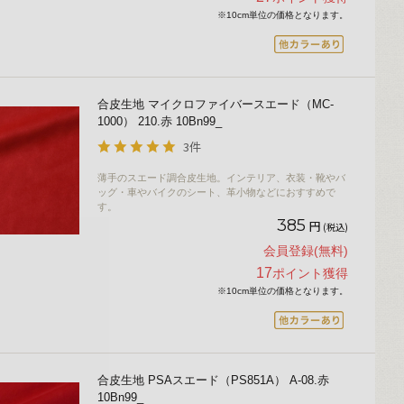
※10cm単位の価格となります。
合皮生地 マイクロファイバースエード（MC-
1000） 210.赤 10Bn99_
3件
薄手のスエード調合皮生地。インテリア、衣装・靴やバ
ッグ・車やバイクのシート、革小物などにおすすめで
す。
385
円
(税込)
会員登録(無料)
17
ポイント獲得
※10cm単位の価格となります。
合皮生地 PSAスエード（PS851A） A-08.赤
10Bn99_