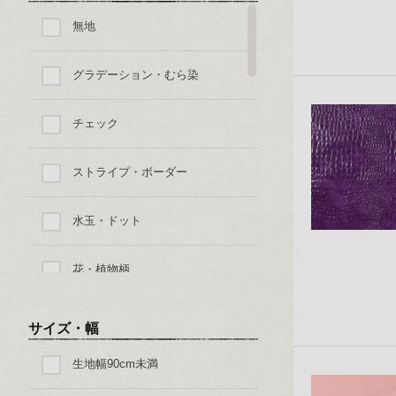
無地
グラデーション・むら染
チェック
ストライプ・ボーダー
水玉・ドット
花・植物柄
ペイズリー
サイズ・幅
生地幅90cm未満
迷彩・アニマルパターン