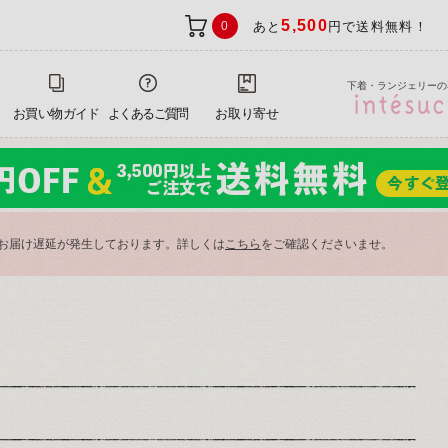
5,500
0
あと
円で送料無料！
下着・ランジェリーの
お買い物ガイド
よくあるご質問
お取り寄せ
お届け遅延が発生しております。詳しくは
こちら
をご確認くださいませ。