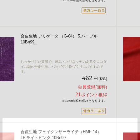
※10cm単位の価格となります。
合皮生地 アリゲータ （G-64） 5.パープル
10Bn99_
しっかりした質感で、厚み・上品なツヤのあるクロコダ
イル調の合皮生地。バッグや小物づくりにおすすめで
す。
462
円
(税込)
会員登録(無料)
21
ポイント獲得
※10cm単位の価格となります。
合皮生地 フェイクレザーライチ（HMF-14）
LP.ライトピンク 10Bn99_