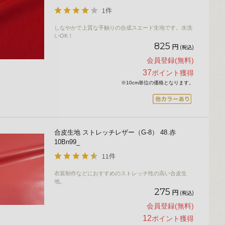
1件
しなやかで上質な手触りの合成スエード生地です。水洗
いOK！
825
円
(税込)
会員登録(無料)
37
ポイント獲得
※10cm単位の価格となります。
合皮生地 ストレッチレザー（G-8） 48.赤
10Bn99_
11件
衣装制作などにおすすめのストレッチ性の高い合皮生
地。
275
円
(税込)
会員登録(無料)
12
ポイント獲得