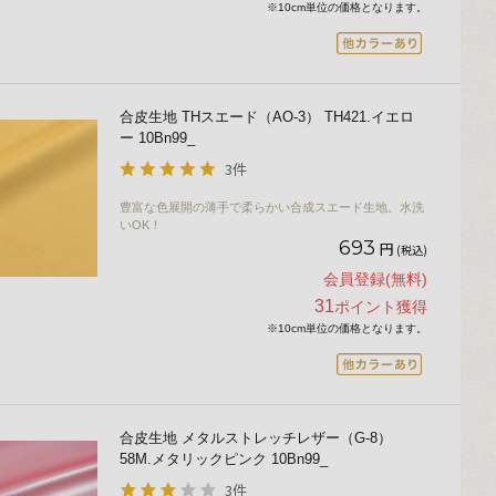
※10cm単位の価格となります。
合皮生地 THスエード（AO-3） TH421.イエロ
ー 10Bn99_
3件
豊富な色展開の薄手で柔らかい合成スエード生地。水洗
いOK！
693
円
(税込)
会員登録(無料)
31
ポイント獲得
※10cm単位の価格となります。
合皮生地 メタルストレッチレザー（G-8）
58M.メタリックピンク 10Bn99_
3件