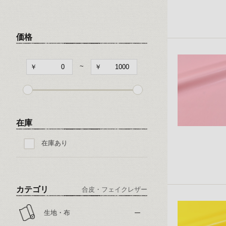
キャラクター
和・チャイナ風柄
価格
文字・記号
~
その他の柄
在庫
在庫あり
カテゴリ
合皮・フェイクレザー
生地・布