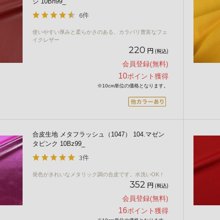
ジ 10Bn99_
6件
使いやすい厚みと柔らかさのある、カラバリ豊富なフェ
イクレザー
220
円
(税込)
会員登録(無料)
10
ポイント獲得
※10cm単位の価格となります。
合皮生地 メタフラッシュ（1047） 104.マゼン
タピンク 10Bz99_
3件
発色がきれいなメタリック調の合皮です。水洗いOK！
352
円
(税込)
会員登録(無料)
16
ポイント獲得