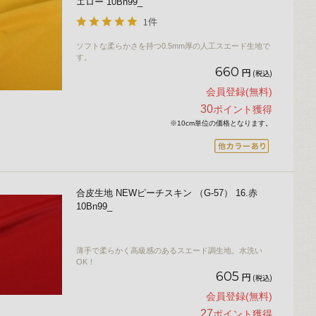
エロー 10Bn99_
1件
ソフトな柔らかさを持つ0.5mm厚の人工スエード生地で
す。
660
円
(税込)
会員登録(無料)
30
ポイント獲得
※10cm単位の価格となります。
合皮生地 NEWピーチスキン （G-57） 16.赤
10Bn99_
薄手で柔らかく高級感のあるスエード調生地。水洗い
OK！
605
円
(税込)
会員登録(無料)
27
ポイント獲得