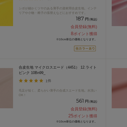
シボが細かくツヤのある薄手の資材用合皮生地。インテ
リアや小物・椅子の張替えなどにおすすめです。
187
円
(税込)
会員登録(無料)
8
ポイント獲得
※10cm単位の価格となります。
合皮生地 マイクロスエード（4451） 12.ライト
ピンク 10Bn99_
1件
毛足が短く、柔らかい薄手の合成スエード生地。水洗い
OK！
561
円
(税込)
会員登録(無料)
25
ポイント獲得
※10cm単位の価格となります。