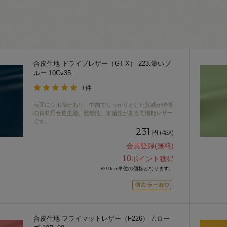
合皮生地 ドライブレザー（GT-X） 223.濃いブ
ルー 10Cv35_
1件
表面にシボ感があり、中肉でしっかりとした質感が特徴
の資材用合皮生地。難燃性、抗菌性がある高機能レザー
です。
231
円
(税込)
会員登録(無料)
10
ポイント獲得
※10cm単位の価格となります。
合皮生地 フライマットレザー（F226） 7.ロー