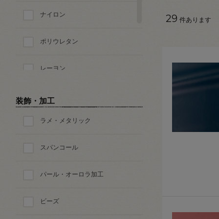
ナイロン
29
件あります
ポリウレタン
レーヨン
キュプラ
装飾・加工
ラメ・メタリック
その他の素材
スパンコール
パール・オーロラ加工
ビーズ