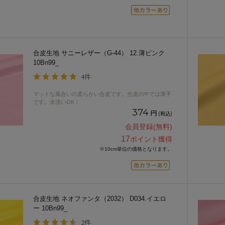
合皮生地 サニーレザー（G-44） 12.薄ピンク
10Bn99_
4件
マットな風合いの柔らかい合皮です。合皮の中では薄手
です。水洗いOK！
374
円
(税込)
会員登録(無料)
17
ポイント獲得
※10cm単位の価格となります。
合皮生地 ネオファンタ（2032） D034.イエロ
ー 10Bn99_
2件