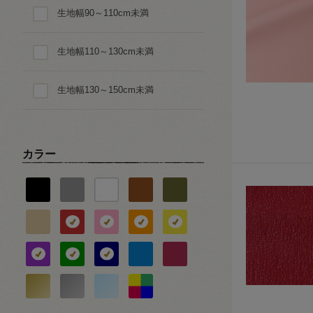
生地幅90～110cm未満
ダイヤ・スクエア・幾何学
生地幅110～130cm未満
星・月・宇宙
生地幅130～150cm未満
動物・生き物・恐竜柄
乗り物
カラー
ピアノ・音楽
バレエ・ダンス
スポーツ
食べ物・スイーツ