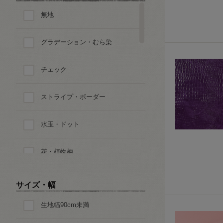
無地
グラデーション・むら染
チェック
ストライプ・ボーダー
水玉・ドット
花・植物柄
ペイズリー
サイズ・幅
生地幅90cm未満
迷彩・アニマルパターン