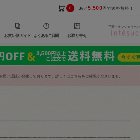
5,500
0
あと
円で送料無料！
下着・ランジェリーの
お買い物ガイド
よくあるご質問
お取り寄せ
お届け遅延が発生しております。詳しくは
こちら
をご確認くださいませ。