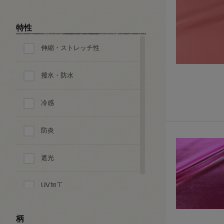
特性
伸縮・ストレッチ性
撥水・防水
冷感
防炎
遮光
UV加工
柄