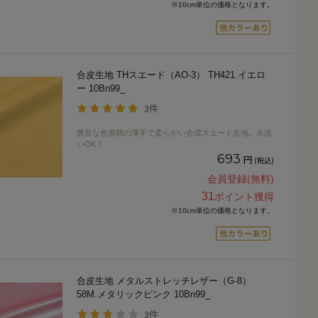
※10cm単位の価格となります。
合皮生地 THスエード（AO-3） TH421.イエロ
ー 10Bn99_
3件
豊富な色展開の薄手で柔らかい合成スエード生地。水洗
いOK！
693
円
(税込)
会員登録(無料)
31
ポイント獲得
※10cm単位の価格となります。
合皮生地 メタルストレッチレザー（G-8）
58M.メタリックピンク 10Bn99_
3件