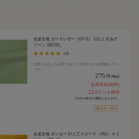
合皮生地 ガードレザー（GT-S） 111.くすみグ
リーン 10Ct33_
3件
強度と安定した品質で安心して使用できる高機能レザー
です。
275
円
(税込)
会員登録(無料)
12
ポイント獲得
※10cm単位の価格となります。
合皮生地 ボンセーヌ/人工スエード（351） 4.イ