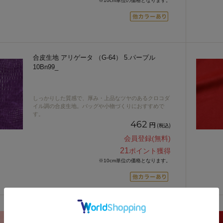
※10cm単位の価格となります。
合皮生地 アリゲータ （G-64） 5.パープル
10Bn99_
しっかりした質感で、厚み・上品なツヤのあるクロコダ
イル調の合皮生地。バッグや小物づくりにおすすめで
す。
462
円
(税込)
会員登録(無料)
21
ポイント獲得
※10cm単位の価格となります。
合皮生地 フェイクレザーライチ（HMF-14）
LP.ライトピンク 10Bn99_