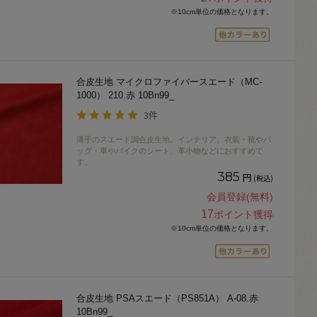
※10cm単位の価格となります。
合皮生地 マイクロファイバースエード（MC-
1000） 210.赤 10Bn99_
3件
薄手のスエード調合皮生地。インテリア、衣装・靴やバ
ッグ・車やバイクのシート、革小物などにおすすめで
す。
385
円
(税込)
会員登録(無料)
17
ポイント獲得
※10cm単位の価格となります。
合皮生地 PSAスエード（PS851A） A-08.赤
10Bn99_