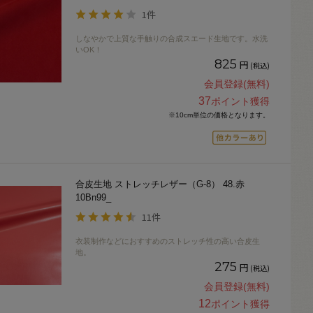
1件
しなやかで上質な手触りの合成スエード生地です。水洗
いOK！
825
円
(税込)
会員登録(無料)
37
ポイント獲得
※10cm単位の価格となります。
合皮生地 ストレッチレザー（G-8） 48.赤
10Bn99_
11件
衣装制作などにおすすめのストレッチ性の高い合皮生
地。
275
円
(税込)
会員登録(無料)
12
ポイント獲得