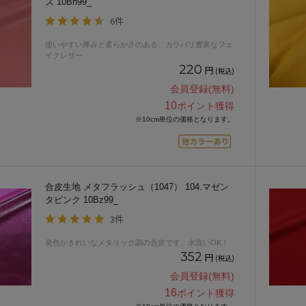
ズ 10Bn99_
6件
使いやすい厚みと柔らかさのある、カラバリ豊富なフェ
イクレザー
220
円
(税込)
会員登録(無料)
10
ポイント獲得
※10cm単位の価格となります。
合皮生地 メタフラッシュ（1047） 104.マゼン
タピンク 10Bz99_
3件
発色がきれいなメタリック調の合皮です。水洗いOK！
352
円
(税込)
会員登録(無料)
16
ポイント獲得