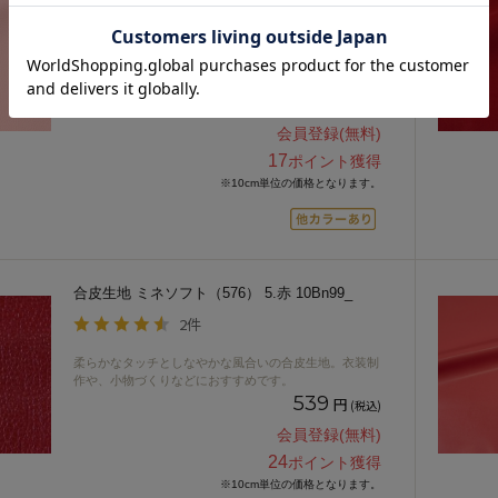
5件
適度に柔らかい合皮生地。小物づくりやインテリアにお
すすめです。
385
円
(税込)
会員登録(無料)
17
ポイント獲得
※10cm単位の価格となります。
合皮生地 ミネソフト（576） 5.赤 10Bn99_
2件
柔らかなタッチとしなやかな風合いの合皮生地。衣装制
作や、小物づくりなどにおすすめです。
539
円
(税込)
会員登録(無料)
24
ポイント獲得
※10cm単位の価格となります。