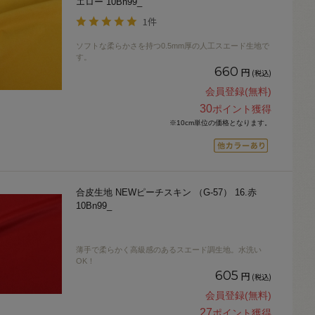
エロー 10Bn99_
1件
ソフトな柔らかさを持つ0.5mm厚の人工スエード生地で
す。
660
円
(税込)
会員登録(無料)
30
ポイント獲得
※10cm単位の価格となります。
合皮生地 NEWピーチスキン （G-57） 16.赤
10Bn99_
薄手で柔らかく高級感のあるスエード調生地。水洗い
OK！
605
円
(税込)
会員登録(無料)
27
ポイント獲得