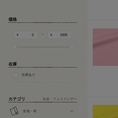
キャラクター
和・チャイナ風柄
価格
文字・記号
~
その他の柄
在庫
在庫あり
カテゴリ
合皮・フェイクレザー
生地・布