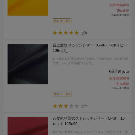
会員登録(無料)
15
pt獲得
※10cm単位価格
8件
合皮生地 サムソンレザー（G-46） 8.ネイビー
10Bn99_
しっかりした厚みがありながら、やわらかさもある合皮
です。バッグや小物づくりに。
682
円
(税込)
会員登録(無料)
31
pt獲得
※10cm単位価格
2件
合皮生地 湿式ストレッチレザー（G-48） 16.
レッド 10Bn99_
横方向に伸縮性のあるストレッチタイプの合皮です。水