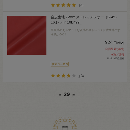
1件
合皮生地 2WAY ストレッチレザー（G-45）
16.レッド 10Bn99_
高級感のあるマットな質感のストレッチ合皮生地です。
水洗いOK！
924
円
(税込)
会員登録(無料)
42
pt獲得
※10cm単位価格
1件
29
全
件