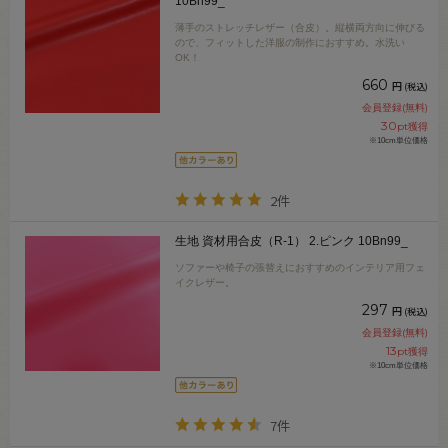
10Bn99_
薄手のストレッチレザー（合皮）。縦横両方向に伸びる
ので、フィットした洋服の制作におすすめ。水洗い
OK！
660
円
(税込)
会員登録(無料)
30
pt獲得
※10cm単位価格
2件
生地 資材用合皮（R-1） 2.ピンク 10Bn99_
ソファーや椅子の張替えにおすすめのインテリア用フェ
イクレザー。
297
円
(税込)
会員登録(無料)
13
pt獲得
※10cm単位価格
7件