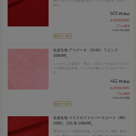
薄手で柔らかく高級感のあるスエード調生地。水洗い
OK！
605
円
(税込)
会員登録(無料)
27
pt獲得
※10cm単位価格
合皮生地 アリゲータ （G-64） 7.ピンク
10Bn99_
しっかりした質感で、厚み・上品なツヤのあるクロコダ
イル調の合皮生地。バッグや小物づくりにおすすめで
す。
462
円
(税込)
会員登録(無料)
21
pt獲得
※10cm単位価格
合皮生地 マイクロファイバースエード（MC-
1000） 210.赤 10Bn99_
薄手のスエード調合皮生地。インテリア、衣装・靴やバ
ッグ・車やバイクのシート、革小物などにおすすめで