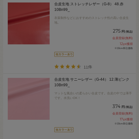
合皮生地 ストレッチレザー（G-8） 48.赤
10Bn99_
衣装制作などにおすすめのストレッチ性の高い合皮生
地。
275
円
(税込)
会員登録(無料)
12
pt獲得
※10cm単位価格
11件
合皮生地 サニーレザー（G-44） 12.薄ピンク
10Bn99_
マットな風合いの柔らかい合皮です。合皮の中では薄手
です。水洗いOK！
374
円
(税込)
会員登録(無料)
17
pt獲得
※10cm単位価格