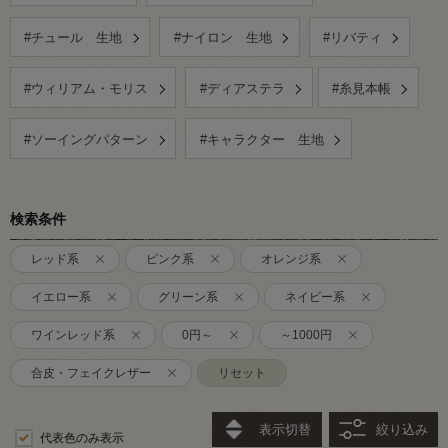
#チュール 生地
#ナイロン 生地
#リバティ
#ウィリアム・モリス
#ディアステラ
#糸見本帳
#ソーイングパターン
#キャラクター 生地
検索条件
レッド系
ピンク系
オレンジ系
イエロー系
グリーン系
ネイビー系
ワインレッド系
0円～
～1000円
合皮・フェイクレザー
リセット
表示切替
絞り込み
代表色のみ表示