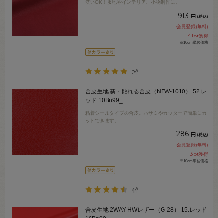
洗いOK！服地やインテリア、小物制作に。
913
円
(税込)
会員登録(無料)
41
pt獲得
※10cm単位価格
2件
合皮生地 新・貼れる合皮（NFW-1010） 52.レ
ッド 10Bn99_
粘着シールタイプの合皮。ハサミやカッターで簡単にカ
ットできます。
286
円
(税込)
会員登録(無料)
13
pt獲得
※10cm単位価格
4件
合皮生地 2WAY HWレザー（G-28） 15.レッド