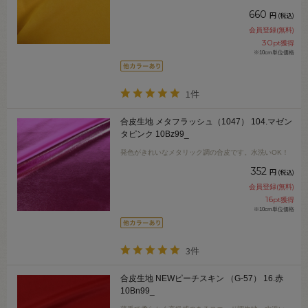
660
円
(税込)
会員登録(無料)
30
pt獲得
※10cm単位価格
1件
合皮生地 メタフラッシュ（1047） 104.マゼン
タピンク 10Bz99_
発色がきれいなメタリック調の合皮です。水洗いOK！
352
円
(税込)
会員登録(無料)
16
pt獲得
※10cm単位価格
3件
合皮生地 NEWピーチスキン （G-57） 16.赤
10Bn99_