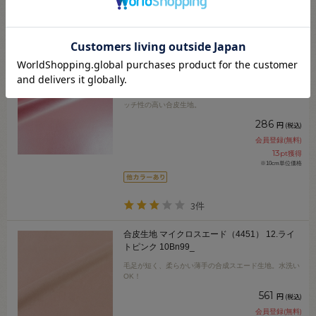
2件
合皮生地 メタルストレッチレザー（G-8）
58M.メタリックピンク 10Bn99_
衣装制作などにおすすめ。メタリック感の美しいストレ
ッチ性の高い合皮生地。
286
円
(税込)
会員登録(無料)
13
pt獲得
※10cm単位価格
3件
合皮生地 マイクロスエード（4451） 12.ライ
トピンク 10Bn99_
毛足が短く、柔らかい薄手の合成スエード生地。水洗い
OK！
561
円
(税込)
会員登録(無料)