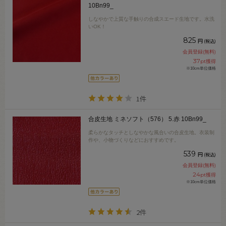
10Bn99_
しなやかで上質な手触りの合成スエード生地です。水洗
いOK！
825
円
(税込)
会員登録(無料)
37
pt獲得
※10cm単位価格
1件
合皮生地 ミネソフト（576） 5.赤 10Bn99_
柔らかなタッチとしなやかな風合いの合皮生地。衣装制
作や、小物づくりなどにおすすめです。
539
円
(税込)
会員登録(無料)
24
pt獲得
※10cm単位価格
2件