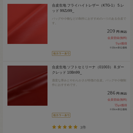
合皮生地 フライハイトレザー（KTG-1） 5.レ
ッド 99Zz99_
バッグや小物などの制作におすすめのハリのある合皮で
す。
209
円
(税込)
会員登録(無料)
9
pt獲得
※10cm単位価格
合皮生地 ソフトセミリーナ（01003） 8.ダー
クレッド 10Bn99_
適度な厚みとやわらかさが特徴の合皮。バッグや小物制
作におすすめです。
286
円
(税込)
会員登録(無料)
13
pt獲得
※10cm単位価格
3件