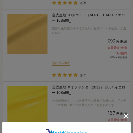
4件
合皮生地 THスエード（AO-3） TH421.イエロ
ー 10Bn99_
豊富な色展開の薄手で柔らかい合成スエード生地。水洗
いOK！
693
円
(税込)
会員登録(無料)
31
pt獲得
※10cm単位価格
3件
合皮生地 ネオファンタ（2032） D034.イエロ
ー 10Bn99_
シボが細かくツヤのある薄手の資材用合皮生地。インテ
リアや小物・椅子の張替えなどにおすすめです。
187
円
(税込)
会員登録(無料)
8
pt獲得
※10cm単位価格