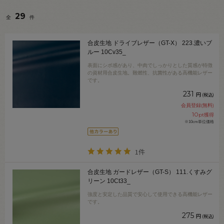
29
全
件
合皮生地 ドライブレザー（GT-X） 223.濃いブ
ルー 10Cv35_
表面にシボ感があり、中肉でしっかりとした質感が特徴
の資材用合皮生地。難燃性、抗菌性がある高機能レザー
です。
231
円
(税込)
会員登録(無料)
10
pt獲得
※10cm単位価格
1件
合皮生地 ガードレザー（GT-S） 111.くすみグ
リーン 10Ct33_
強度と安定した品質で安心して使用できる高機能レザー
です。
275
円
(税込)