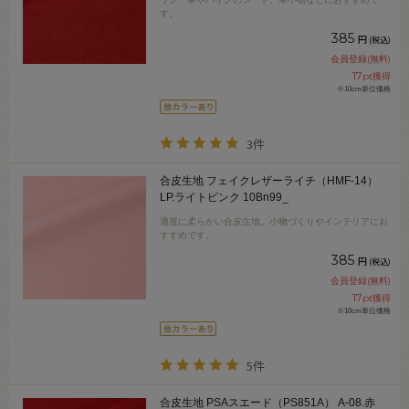
す。
385
円
(税込)
会員登録(無料)
17
pt獲得
※10cm単位価格
3件
合皮生地 フェイクレザーライチ（HMF-14）
LP.ライトピンク 10Bn99_
適度に柔らかい合皮生地。小物づくりやインテリアにお
すすめです。
385
円
(税込)
会員登録(無料)
17
pt獲得
※10cm単位価格
5件
合皮生地 PSAスエード（PS851A） A-08.赤