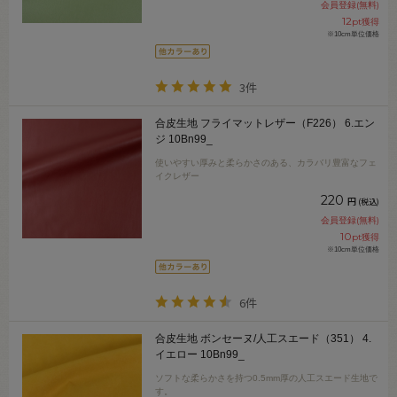
会員登録(無料)
12
pt獲得
※10cm単位価格
3件
合皮生地 フライマットレザー（F226） 6.エン
ジ 10Bn99_
使いやすい厚みと柔らかさのある、カラバリ豊富なフェ
イクレザー
220
円
(税込)
会員登録(無料)
10
pt獲得
※10cm単位価格
6件
合皮生地 ボンセーヌ/人工スエード（351） 4.
イエロー 10Bn99_
ソフトな柔らかさを持つ0.5mm厚の人工スエード生地で
す。