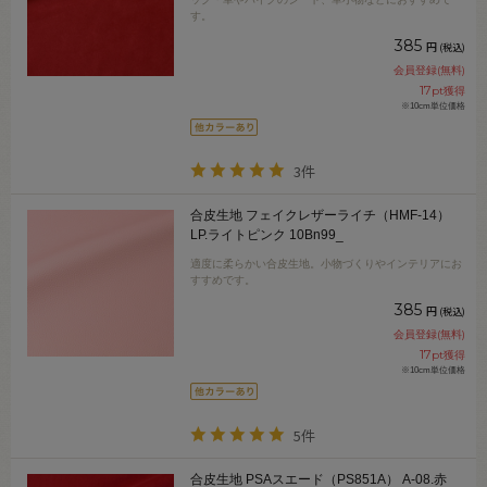
す。
385
円
(税込)
会員登録(無料)
17
pt獲得
※10cm単位価格
3件
合皮生地 フェイクレザーライチ（HMF-14）
LP.ライトピンク 10Bn99_
適度に柔らかい合皮生地。小物づくりやインテリアにお
すすめです。
385
円
(税込)
会員登録(無料)
17
pt獲得
※10cm単位価格
5件
合皮生地 PSAスエード（PS851A） A-08.赤