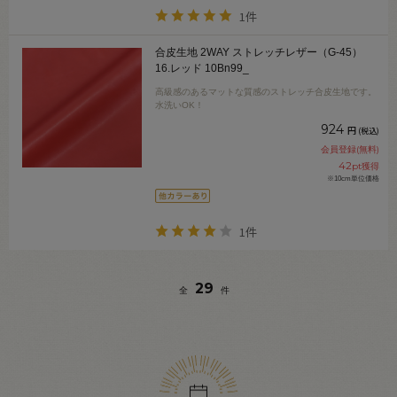
1件
合皮生地 2WAY ストレッチレザー（G-45）
16.レッド 10Bn99_
高級感のあるマットな質感のストレッチ合皮生地です。
水洗いOK！
924
円
(税込)
会員登録(無料)
42
pt獲得
※10cm単位価格
1件
29
全
件