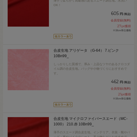
薄手で柔らかく高級感のあるスエード調生地。水洗い
OK！
605
円
(税込)
会員登録(無料)
27
pt獲得
※10cm単位価格
合皮生地 アリゲータ （G-64） 7.ピンク
10Bn99_
しっかりした質感で、厚み・上品なツヤのあるクロコダ
イル調の合皮生地。バッグや小物づくりにおすすめで
す。
462
円
(税込)
会員登録(無料)
21
pt獲得
※10cm単位価格
合皮生地 マイクロファイバースエード（MC-
1000） 210.赤 10Bn99_
薄手のスエード調合皮生地。インテリア、衣装・靴やバ
ッグ・車やバイクのシート、革小物などにおすすめで