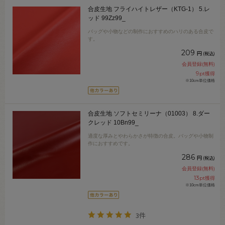
合皮生地 フライハイトレザー（KTG-1） 5.レ
ッド 99Zz99_
バッグや小物などの制作におすすめのハリのある合皮で
す。
209
円
(税込)
会員登録(無料)
9
pt獲得
※10cm単位価格
合皮生地 ソフトセミリーナ（01003） 8.ダー
クレッド 10Bn99_
適度な厚みとやわらかさが特徴の合皮。バッグや小物制
作におすすめです。
286
円
(税込)
会員登録(無料)
13
pt獲得
※10cm単位価格
3件