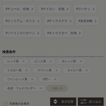
#チュール 生地
#ナイロン 生地
#リバティ
#ウィリアム・モリス
#ディアステラ
#糸見本帳
#ソーイングパターン
#キャラクター 生地
検索条件
レッド系
ピンク系
オレンジ系
イエロー系
グリーン系
ネイビー系
ワインレッド系
0円～
合皮・フェイクレザー
リセット
表示切替
絞り込み
代表色のみ表示