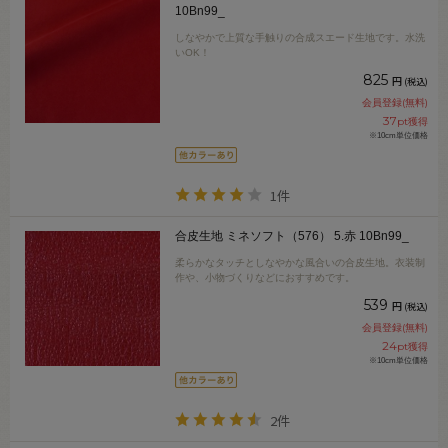
10Bn99_
しなやかで上質な手触りの合成スエード生地です。水洗
いOK！
825
円
(税込)
会員登録(無料)
37
pt獲得
※10cm単位価格
1件
合皮生地 ミネソフト（576） 5.赤 10Bn99_
柔らかなタッチとしなやかな風合いの合皮生地。衣装制
作や、小物づくりなどにおすすめです。
539
円
(税込)
会員登録(無料)
24
pt獲得
※10cm単位価格
2件