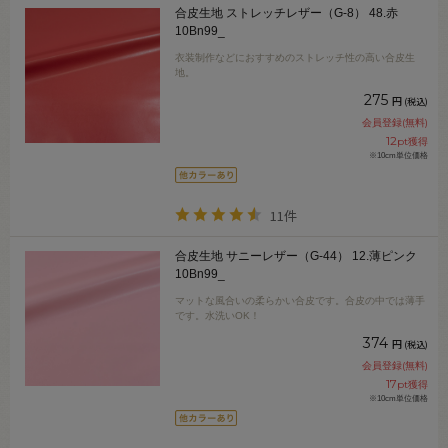
合皮生地 ストレッチレザー（G-8） 48.赤
10Bn99_
衣装制作などにおすすめのストレッチ性の高い合皮生
地。
275
円
(税込)
会員登録(無料)
12
pt獲得
※10cm単位価格
11件
合皮生地 サニーレザー（G-44） 12.薄ピンク
10Bn99_
マットな風合いの柔らかい合皮です。合皮の中では薄手
です。水洗いOK！
374
円
(税込)
会員登録(無料)
17
pt獲得
※10cm単位価格