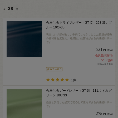
29
全
件
合皮生地 ドライブレザー（GT-X） 223.濃いブ
ルー 10Cv35_
表面にシボ感があり、中肉でしっかりとした質感が特徴
の資材用合皮生地。難燃性、抗菌性がある高機能レザー
です。
231
円
(税込)
会員登録(無料)
10
pt獲得
※10cm単位価格
1件
合皮生地 ガードレザー（GT-S） 111.くすみグ
リーン 10Ct33_
強度と安定した品質で安心して使用できる高機能レザー
です。
275
円
(税込)