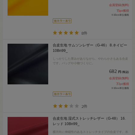
会員登録(無料)
15
pt獲得
※10cm単位価格
8件
合皮生地 サムソンレザー（G-46） 8.ネイビー
10Bn99_
しっかりした厚みがありながら、やわらかさもある合皮
です。バッグや小物づくりに。
682
円
(税込)
会員登録(無料)
31
pt獲得
※10cm単位価格
2件
合皮生地 湿式ストレッチレザー（G-48） 16.
レッド 10Bn99_
横方向に伸縮性のあるストレッチタイプの合皮です。水