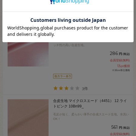
2件
合皮生地 メタルストレッチレザー（G-8）
58M.メタリックピンク 10Bn99_
衣装制作などにおすすめ。メタリック感の美しいストレ
ッチ性の高い合皮生地。
286
円
(税込)
会員登録(無料)
13
pt獲得
※10cm単位価格
3件
合皮生地 マイクロスエード（4451） 12.ライ
トピンク 10Bn99_
毛足が短く、柔らかい薄手の合成スエード生地。水洗い
OK！
561
円
(税込)
会員登録(無料)