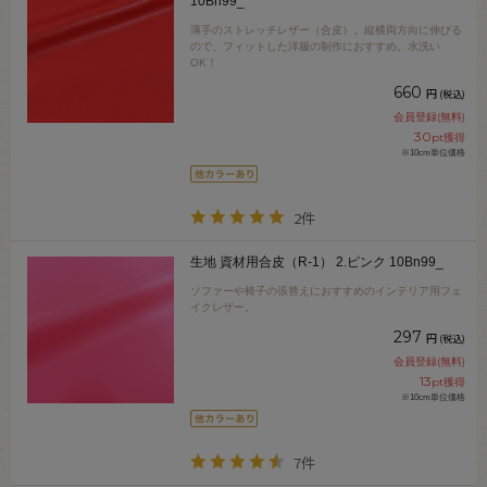
10Bn99_
薄手のストレッチレザー（合皮）。縦横両方向に伸びる
ので、フィットした洋服の制作におすすめ。水洗い
OK！
660
円
(税込)
会員登録(無料)
30
pt獲得
※10cm単位価格
2件
生地 資材用合皮（R-1） 2.ピンク 10Bn99_
ソファーや椅子の張替えにおすすめのインテリア用フェ
イクレザー。
297
円
(税込)
会員登録(無料)
13
pt獲得
※10cm単位価格
7件