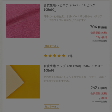
合皮生地 へビロテ（G-22） 14.ピンク
10Bn99_
薄手のヘビ柄合皮。水洗いOK！革小物やインテリア、
バックやコスプレ衣装などにおすすめ。
704
円
(税込)
会員登録(無料)
32
pt獲得
※10cm単位価格
1件
合皮生地 ポップ（ok-1650） 6362.イエロー
10Bn99_
防汚加工が施されたインテリア用合皮。ソファーや椅子
の張り替えにおすすめ。
242
円
(税込)
会員登録(無料)
11
pt獲得
※10cm単位価格