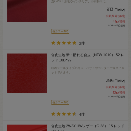
洗いOK！服地やインテリア、小物制作に。
913
円
(税込)
会員登録(無料)
41
pt獲得
※10cm単位価格
2件
合皮生地 新・貼れる合皮（NFW-1010） 52.レ
ッド 10Bn99_
粘着シールタイプの合皮。ハサミやカッターで簡単にカ
ットできます。
286
円
(税込)
会員登録(無料)
13
pt獲得
※10cm単位価格
4件
合皮生地 2WAY HWレザー（G-28） 15.レッド