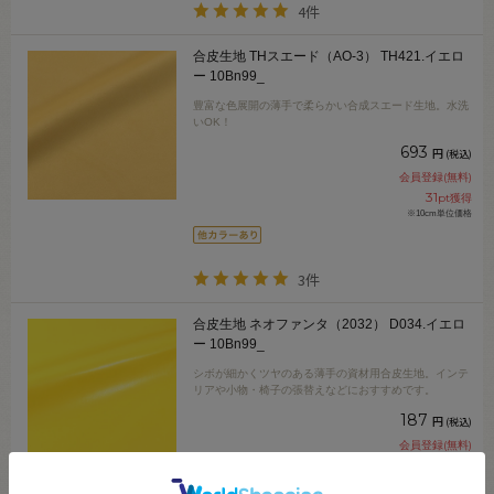
4件
合皮生地 THスエード（AO-3） TH421.イエロ
ー 10Bn99_
豊富な色展開の薄手で柔らかい合成スエード生地。水洗
いOK！
693
円
(税込)
会員登録(無料)
31
pt獲得
※10cm単位価格
3件
合皮生地 ネオファンタ（2032） D034.イエロ
ー 10Bn99_
シボが細かくツヤのある薄手の資材用合皮生地。インテ
リアや小物・椅子の張替えなどにおすすめです。
187
円
(税込)
会員登録(無料)
8
pt獲得
※10cm単位価格