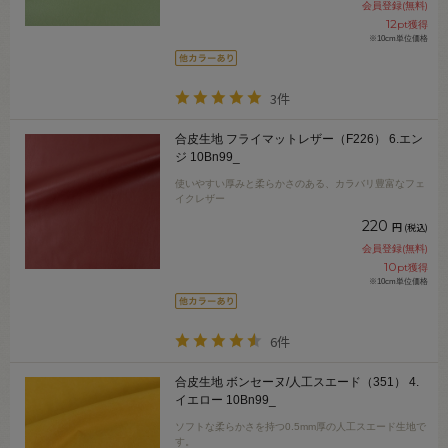
会員登録(無料)
12
pt獲得
※10cm単位価格
3件
合皮生地 フライマットレザー（F226） 6.エン
ジ 10Bn99_
使いやすい厚みと柔らかさのある、カラバリ豊富なフェ
イクレザー
220
円
(税込)
会員登録(無料)
10
pt獲得
※10cm単位価格
6件
合皮生地 ボンセーヌ/人工スエード（351） 4.
イエロー 10Bn99_
ソフトな柔らかさを持つ0.5mm厚の人工スエード生地で
す。