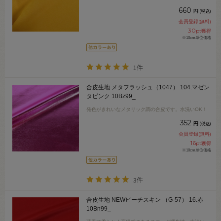
660
円
(税込)
会員登録(無料)
30
pt獲得
※10cm単位価格
1件
合皮生地 メタフラッシュ（1047） 104.マゼン
タピンク 10Bz99_
発色がきれいなメタリック調の合皮です。水洗いOK！
352
円
(税込)
会員登録(無料)
16
pt獲得
※10cm単位価格
3件
合皮生地 NEWピーチスキン （G-57） 16.赤
10Bn99_