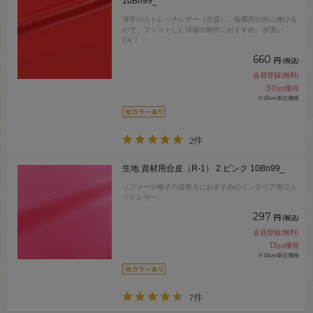
10Bn99_
薄手のストレッチレザー（合皮）。縦横両方向に伸びる
ので、フィットした洋服の制作におすすめ。水洗い
OK！
660
円
(税込)
会員登録(無料)
30
pt獲得
※10cm単位価格
2件
生地 資材用合皮（R-1） 2.ピンク 10Bn99_
ソファーや椅子の張替えにおすすめのインテリア用フェ
イクレザー。
297
円
(税込)
会員登録(無料)
13
pt獲得
※10cm単位価格
7件