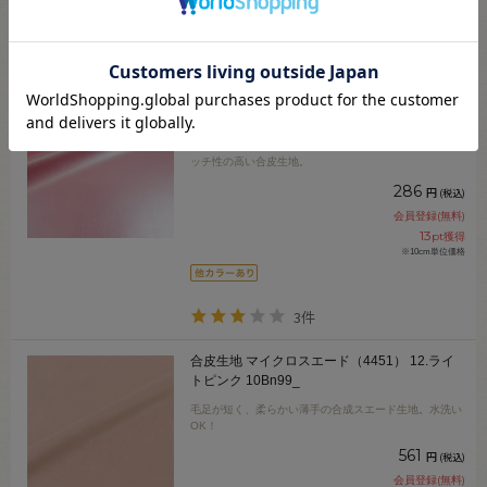
2件
合皮生地 メタルストレッチレザー（G-8）
58M.メタリックピンク 10Bn99_
衣装制作などにおすすめ。メタリック感の美しいストレ
ッチ性の高い合皮生地。
286
円
(税込)
会員登録(無料)
13
pt獲得
※10cm単位価格
3件
合皮生地 マイクロスエード（4451） 12.ライ
トピンク 10Bn99_
毛足が短く、柔らかい薄手の合成スエード生地。水洗い
OK！
561
円
(税込)
会員登録(無料)