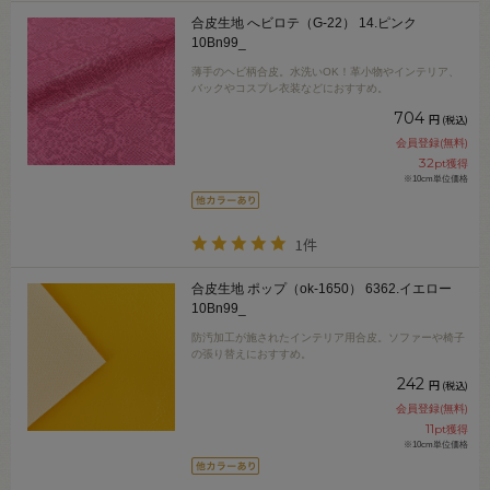
合皮生地 へビロテ（G-22） 14.ピンク
10Bn99_
薄手のヘビ柄合皮。水洗いOK！革小物やインテリア、
バックやコスプレ衣装などにおすすめ。
704
円
(税込)
会員登録(無料)
32
pt獲得
※10cm単位価格
1件
合皮生地 ポップ（ok-1650） 6362.イエロー
10Bn99_
防汚加工が施されたインテリア用合皮。ソファーや椅子
の張り替えにおすすめ。
242
円
(税込)
会員登録(無料)
11
pt獲得
※10cm単位価格