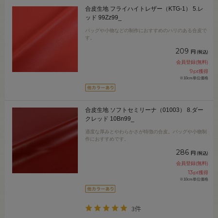
合皮生地 フライハイトレザー（KTG-1） 5.レ
ッド 99Zz99_
バッグや小物などの制作におすすめのハリのある合皮で
す。
209
円
(税込)
会員登録(無料)
9
pt獲得
※10cm単位価格
合皮生地 ソフトセミリーナ（01003） 8.ダー
クレッド 10Bn99_
適度な厚みとやわらかさが特徴の合皮。バッグや小物制
作におすすめです。
286
円
(税込)
会員登録(無料)
13
pt獲得
※10cm単位価格
3件