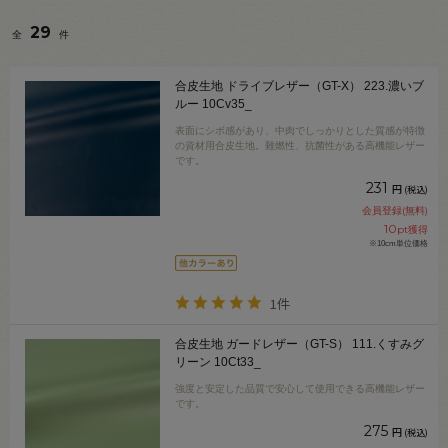
29
全
件
合皮生地 ドライブレザー（GT-X） 223.濃いブ
ルー 10Cv35_
表面にシボ感があり、中肉でしっかりとした質感が特徴
の資材用合皮生地。難燃性、抗菌性がある高機能レザー
です。
231
円
(税込)
会員登録(無料)
10
pt獲得
※10cm単位価格
1件
合皮生地 ガードレザー（GT-S） 111.くすみグ
リーン 10Ct33_
強度と安定した品質で安心して使用できる高機能レザー
です。
275
円
(税込)