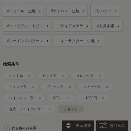
#チュール 生地
#ナイロン 生地
#リバティ
#ウィリアム・モリス
#ディアステラ
#糸見本帳
#ソーイングパターン
#キャラクター 生地
検索条件
レッド系
ピンク系
オレンジ系
イエロー系
グリーン系
ネイビー系
ワインレッド系
0円～
～1000円
合皮・フェイクレザー
リセット
表示切替
絞り込み
代表色のみ表示