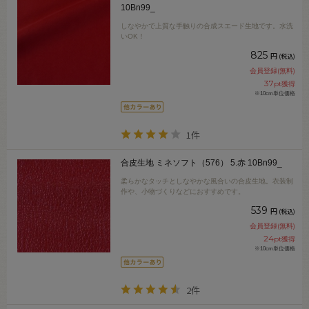
10Bn99_
しなやかで上質な手触りの合成スエード生地です。水洗
いOK！
825
円
(税込)
会員登録(無料)
37
pt獲得
※10cm単位価格
1件
合皮生地 ミネソフト（576） 5.赤 10Bn99_
柔らかなタッチとしなやかな風合いの合皮生地。衣装制
作や、小物づくりなどにおすすめです。
539
円
(税込)
会員登録(無料)
24
pt獲得
※10cm単位価格
2件