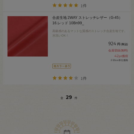
1件
合皮生地 2WAY ストレッチレザー（G-45）
16.レッド 10Bn99_
高級感のあるマットな質感のストレッチ合皮生地です。
水洗いOK！
924
円
(税込)
会員登録(無料)
42
pt獲得
※10cm単位価格
1件
29
全
件