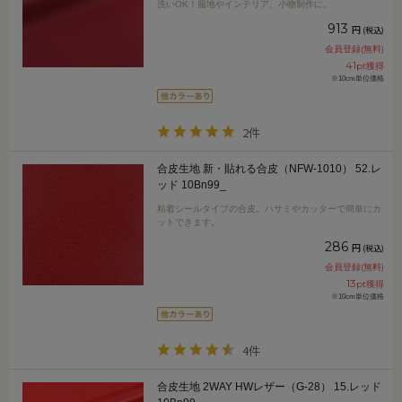
洗いOK！服地やインテリア、小物制作に。
913
円
(税込)
会員登録(無料)
41
pt獲得
※10cm単位価格
2件
合皮生地 新・貼れる合皮（NFW-1010） 52.レ
ッド 10Bn99_
粘着シールタイプの合皮。ハサミやカッターで簡単にカ
ットできます。
286
円
(税込)
会員登録(無料)
13
pt獲得
※10cm単位価格
4件
合皮生地 2WAY HWレザー（G-28） 15.レッド