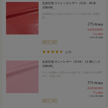
合皮生地 ストレッチレザー（G-8） 48.赤
10Bn99_
衣装制作などにおすすめのストレッチ性の高い合皮生
地。
275
円
(税込)
会員登録(無料)
12
pt獲得
※10cm単位価格
11件
合皮生地 サニーレザー（G-44） 12.薄ピンク
10Bn99_
マットな風合いの柔らかい合皮です。合皮の中では薄手
です。水洗いOK！
374
円
(税込)
会員登録(無料)
17
pt獲得
※10cm単位価格