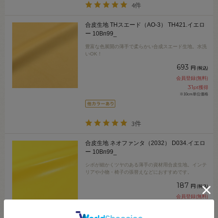
4件
合皮生地 THスエード（AO-3） TH421.イエロ
ー 10Bn99_
豊富な色展開の薄手で柔らかい合成スエード生地。水洗
いOK！
693
円
(税込)
会員登録(無料)
31
pt獲得
※10cm単位価格
3件
合皮生地 ネオファンタ（2032） D034.イエロ
ー 10Bn99_
シボが細かくツヤのある薄手の資材用合皮生地。インテ
リアや小物・椅子の張替えなどにおすすめです。
187
円
(税込)
会員登録(無料)
8
pt獲得
※10cm単位価格