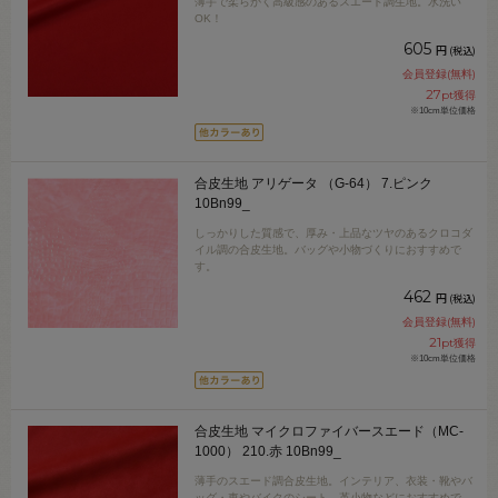
薄手で柔らかく高級感のあるスエード調生地。水洗い
OK！
605
円
(税込)
会員登録(無料)
27
pt獲得
※10cm単位価格
合皮生地 アリゲータ （G-64） 7.ピンク
10Bn99_
しっかりした質感で、厚み・上品なツヤのあるクロコダ
イル調の合皮生地。バッグや小物づくりにおすすめで
す。
462
円
(税込)
会員登録(無料)
21
pt獲得
※10cm単位価格
合皮生地 マイクロファイバースエード（MC-
1000） 210.赤 10Bn99_
薄手のスエード調合皮生地。インテリア、衣装・靴やバ
ッグ・車やバイクのシート、革小物などにおすすめで