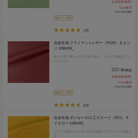
会員登録(無料)
12
pt獲得
※10cm単位価格
3件
合皮生地 フライマットレザー（F226） 6.エン
ジ 10Bn99_
使いやすい厚みと柔らかさのある、カラバリ豊富なフェ
イクレザー
220
円
(税込)
会員登録(無料)
10
pt獲得
※10cm単位価格
6件
合皮生地 ボンセーヌ/人工スエード（351） 4.
イエロー 10Bn99_
ソフトな柔らかさを持つ0.5mm厚の人工スエード生地で
す。