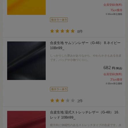
会員登録(無料)
15
pt獲得
※10cm単位価格
8件
合皮生地 サムソンレザー（G-46） 8.ネイビー
10Bn99_
しっかりした厚みがありながら、やわらかさもある合皮
です。バッグや小物づくりに。
682
円
(税込)
会員登録(無料)
31
pt獲得
※10cm単位価格
2件
合皮生地 湿式ストレッチレザー（G-48） 16.
レッド 10Bn99_
横方向に伸縮性のあるストレッチタイプの合皮です。水