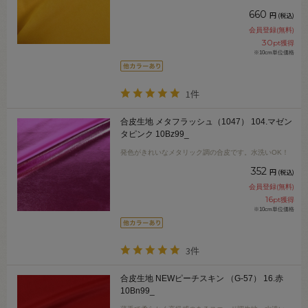
660
円
(税込)
会員登録(無料)
30
pt獲得
※10cm単位価格
1件
合皮生地 メタフラッシュ（1047） 104.マゼン
タピンク 10Bz99_
発色がきれいなメタリック調の合皮です。水洗いOK！
352
円
(税込)
会員登録(無料)
16
pt獲得
※10cm単位価格
3件
合皮生地 NEWピーチスキン （G-57） 16.赤
10Bn99_