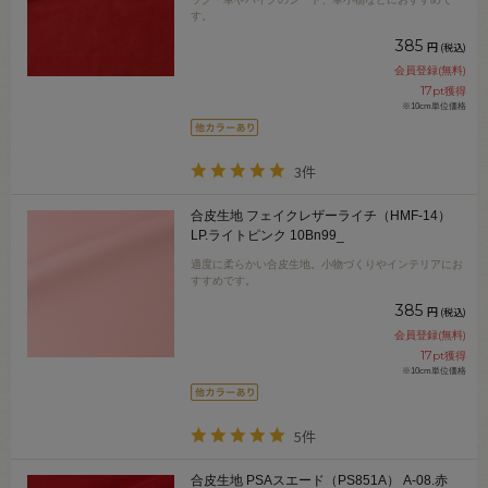
す。
385
円
(税込)
会員登録(無料)
17
pt獲得
※10cm単位価格
3件
合皮生地 フェイクレザーライチ（HMF-14）
LP.ライトピンク 10Bn99_
適度に柔らかい合皮生地。小物づくりやインテリアにお
すすめです。
385
円
(税込)
会員登録(無料)
17
pt獲得
※10cm単位価格
5件
合皮生地 PSAスエード（PS851A） A-08.赤