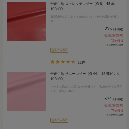
合皮生地 ストレッチレザー（G-8） 48.赤
10Bn99_
衣装制作などにおすすめのストレッチ性の高い合皮生
地。
275
円
(税込)
会員登録(無料)
12
pt獲得
※10cm単位価格
11件
合皮生地 サニーレザー（G-44） 12.薄ピンク
10Bn99_
マットな風合いの柔らかい合皮です。合皮の中では薄手
です。水洗いOK！
374
円
(税込)
会員登録(無料)
17
pt獲得
※10cm単位価格