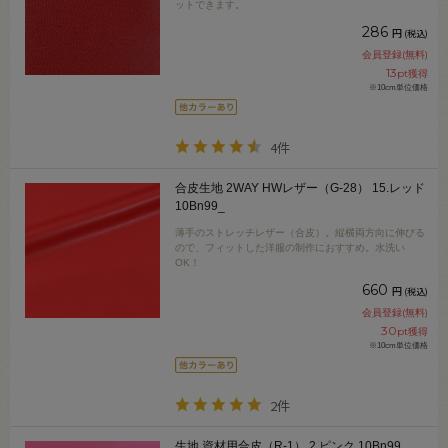
ットできます。
286
円
(税込)
会員登録(無料)
13
pt獲得
※10cm単位価格
4件
合皮生地 2WAY HWレザー（G-28） 15.レッド
10Bn99_
薄手のストレッチレザー（合皮）。縦横両方向に伸びる
ので、フィットした洋服の制作におすすめ。水洗い
OK！
660
円
(税込)
会員登録(無料)
30
pt獲得
※10cm単位価格
2件
生地 資材用合皮（R-1） 2.ピンク 10Bn99_