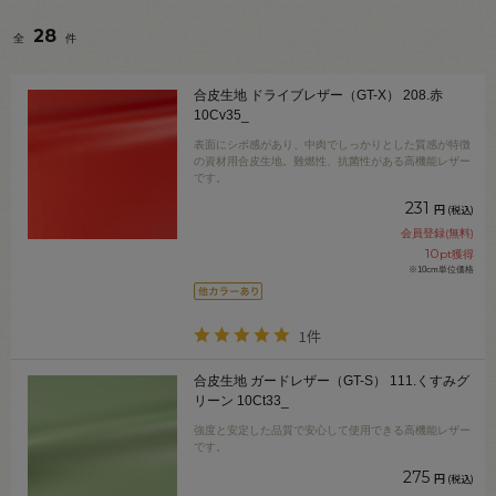
28
全
件
合皮生地 ドライブレザー（GT-X） 208.赤
10Cv35_
表面にシボ感があり、中肉でしっかりとした質感が特徴
の資材用合皮生地。難燃性、抗菌性がある高機能レザー
です。
231
円
(税込)
会員登録(無料)
10
pt獲得
※10cm単位価格
1件
合皮生地 ガードレザー（GT-S） 111.くすみグ
リーン 10Ct33_
強度と安定した品質で安心して使用できる高機能レザー
です。
275
円
(税込)