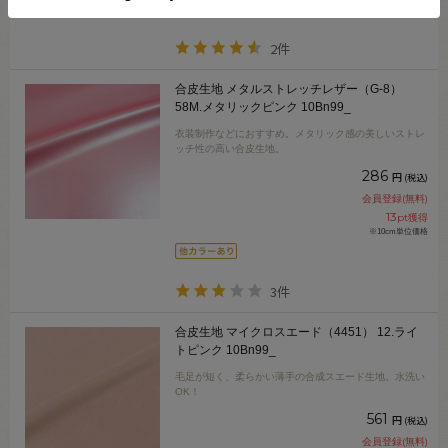
2件
合皮生地 メタルストレッチレザー（G-8）
58M.メタリックピンク 10Bn99_
衣装制作などにおすすめ。メタリック感の美しいストレ
ッチ性の高い合皮生地。
286
円
(税込)
会員登録(無料)
13
pt獲得
※10cm単位価格
3件
合皮生地 マイクロスエード（4451） 12.ライ
トピンク 10Bn99_
毛足が短く、柔らかい薄手の合成スエード生地。水洗い
OK！
561
円
(税込)
会員登録(無料)