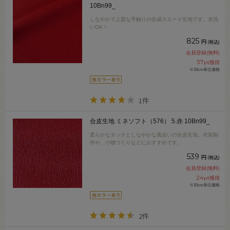
10Bn99_
しなやかで上質な手触りの合成スエード生地です。水洗
いOK！
825
円
(税込)
会員登録(無料)
37
pt獲得
※10cm単位価格
1件
合皮生地 ミネソフト（576） 5.赤 10Bn99_
柔らかなタッチとしなやかな風合いの合皮生地。衣装制
作や、小物づくりなどにおすすめです。
539
円
(税込)
会員登録(無料)
24
pt獲得
※10cm単位価格
2件