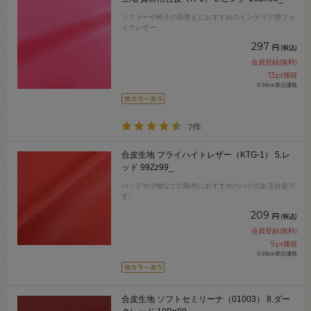
ソファーや椅子の張替えにおすすめのインテリア用フェ
イクレザー。
297
円
(税込)
会員登録(無料)
13
pt獲得
※10cm単位価格
7件
合皮生地 フライハイトレザー（KTG-1） 5.レ
ッド 99Zz99_
バッグや小物などの制作におすすめのハリのある合皮で
す。
209
円
(税込)
会員登録(無料)
9
pt獲得
※10cm単位価格
合皮生地 ソフトセミリーナ（01003） 8.ダー