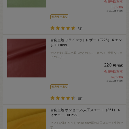
会員登録(無料)
12
pt獲得
※10cm単位価格
3件
合皮生地 フライマットレザー（F226） 6.エン
ジ 10Bn99_
使いやすい厚みと柔らかさのある、カラバリ豊富なフェ
イクレザー
220
円
(税込)
会員登録(無料)
10
pt獲得
※10cm単位価格
6件
合皮生地 ボンセーヌ/人工スエード（351） 4.
イエロー 10Bn99_
ソフトな柔らかさを持つ0.5mm厚の人工スエード生地で
す。