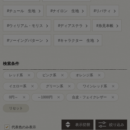
#チュール 生地
#ナイロン 生地
#リバティ
#ウィリアム・モリス
#ディアステラ
#糸見本帳
#ソーイングパターン
#キャラクター 生地
検索条件
レッド系
ピンク系
オレンジ系
イエロー系
グリーン系
ワインレッド系
0円～
～1000円
合皮・フェイクレザー
リセット
表示切替
絞り込み
代表色のみ表示