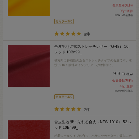
会員登録(無料)
15
pt獲得
※10cm単位価格
8件
合皮生地 湿式ストレッチレザー（G-48） 16.
レッド 10Bn99_
横方向に伸縮性のあるストレッチタイプの合皮です。水
洗いOK！服地やインテリア、小物制作に。
913
円
(税込)
会員登録(無料)
41
pt獲得
※10cm単位価格
2件
合皮生地 新・貼れる合皮（NFW-1010） 52.レ
ッド 10Bn99_
粘着シールタイプの合皮。ハサミやカッターで簡単にカ