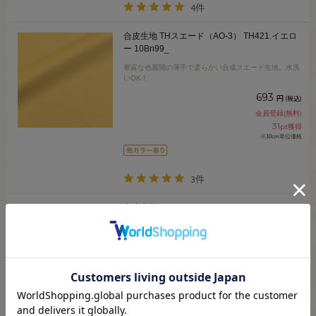
4件
合皮生地 THスエード（AO-3） TH421.イエロ
ー 10Bn99_
豊富な色展開の薄手で柔らかい合成スエード生地。水洗
いOK！
693
円
(税込)
会員登録(無料)
31
pt獲得
※10cm単位価格
3件
合皮生地 ネオファンタ（2032） D034.イエロ
ー 10Bn99_
シボが細かくツヤのある薄手の資材用合皮生地。インテ
リアや小物・椅子の張替えなどにおすすめです。
187
円
(税込)
会員登録(無料)
8
pt獲得
※10cm単位価格