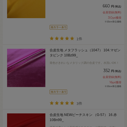
660
円
(税込)
会員登録(無料)
30
pt獲得
※10cm単位価格
1件
合皮生地 メタフラッシュ（1047） 104.マゼン
タピンク 10Bz99_
発色がきれいなメタリック調の合皮です。水洗いOK！
352
円
(税込)
会員登録(無料)
16
pt獲得
※10cm単位価格
3件
合皮生地 NEWピーチスキン （G-57） 16.赤
10Bn99_