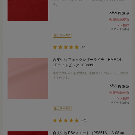
す。
385
円
(税込)
会員登録(無料)
17
pt獲得
※10cm単位価格
3件
合皮生地 フェイクレザーライチ（HMF-14）
LP.ライトピンク 10Bn99_
適度に柔らかい合皮生地。小物づくりやインテリアにお
すすめです。
385
円
(税込)
会員登録(無料)
17
pt獲得
※10cm単位価格
5件
合皮生地 PSAスエード（PS851A） A-08.赤