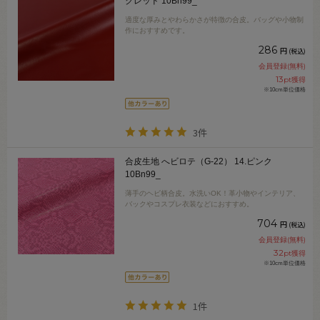
クレッド 10Bn99_
適度な厚みとやわらかさが特徴の合皮。バッグや小物制
作におすすめです。
286
円
(税込)
会員登録(無料)
13
pt獲得
※10cm単位価格
3件
合皮生地 へビロテ（G-22） 14.ピンク
10Bn99_
薄手のヘビ柄合皮。水洗いOK！革小物やインテリア、
バックやコスプレ衣装などにおすすめ。
704
円
(税込)
会員登録(無料)
32
pt獲得
※10cm単位価格
1件