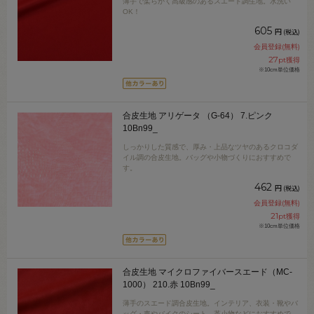
薄手で柔らかく高級感のあるスエード調生地。水洗い
OK！
605
円
(税込)
会員登録(無料)
27
pt獲得
※10cm単位価格
合皮生地 アリゲータ （G-64） 7.ピンク
10Bn99_
しっかりした質感で、厚み・上品なツヤのあるクロコダ
イル調の合皮生地。バッグや小物づくりにおすすめで
す。
462
円
(税込)
会員登録(無料)
21
pt獲得
※10cm単位価格
合皮生地 マイクロファイバースエード（MC-
1000） 210.赤 10Bn99_
薄手のスエード調合皮生地。インテリア、衣装・靴やバ
ッグ・車やバイクのシート、革小物などにおすすめで