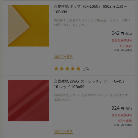
合皮生地 ポップ（ok-1650） 6362.イエロー
10Bn99_
防汚加工が施されたインテリア用合皮。ソファーや椅子
の張り替えにおすすめ。
242
円
(税込)
会員登録(無料)
11
pt獲得
※10cm単位価格
1件
合皮生地 2WAY ストレッチレザー（G-45）
16.レッド 10Bn99_
高級感のあるマットな質感のストレッチ合皮生地です。
水洗いOK！
924
円
(税込)
会員登録(無料)
42
pt獲得
※10cm単位価格