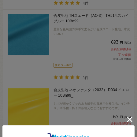
4件
合皮生地 THスエード（AO-3） TH514.スカイ
ブルー 10Bn99_
豊富な色展開の薄手で柔らかい合成スエード生地。水洗
いOK！
693
円
(税込)
会員登録(無料)
31
pt獲得
※10cm単位価格
3件
合皮生地 ネオファンタ（2032） D034.イエロ
ー 10Bn99_
シボが細かくツヤのある薄手の資材用合皮生地。インテ
リアや小物・椅子の張替えなどにおすすめです。
187
円
(税込)
会員登録(無料)
8
pt獲得
※10cm単位価格