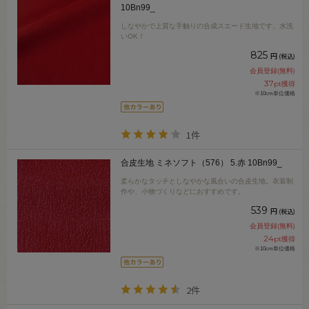
10Bn99_
しなやかで上質な手触りの合成スエード生地です。水洗
いOK！
825
円
(税込)
会員登録(無料)
37
pt獲得
※10cm単位価格
1件
合皮生地 ミネソフト（576） 5.赤 10Bn99_
柔らかなタッチとしなやかな風合いの合皮生地。衣装制
作や、小物づくりなどにおすすめです。
539
円
(税込)
会員登録(無料)
24
pt獲得
※10cm単位価格
2件