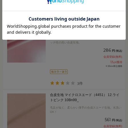
2件
合皮生地 メタルストレッチレザー（G-8）
58M.メタリックピンク 10Bn99_
衣装制作などにおすすめ。メタリック感の美しいストレ
ッチ性の高い合皮生地。
286
円
(税込)
会員登録(無料)
13
pt獲得
※10cm単位価格
3件
合皮生地 マイクロスエード（4451） 12.ライ
トピンク 10Bn99_
毛足が短く、柔らかい薄手の合成スエード生地。水洗い
OK！
561
円
(税込)
会員登録(無料)