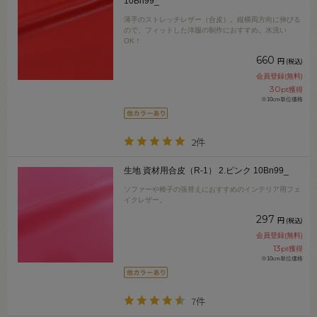
10Bn99_
薄手のストレッチレザー（合皮）。縦横両方向に伸びる
ので、フィットした洋服の制作におすすめ。水洗い
OK！
660
円
(税込)
会員登録(無料)
30
pt獲得
※10cm単位価格
2件
生地 資材用合皮（R-1） 2.ピンク 10Bn99_
ソファーや椅子の張替えにおすすめのインテリア用フェ
イクレザー。
297
円
(税込)
会員登録(無料)
13
pt獲得
※10cm単位価格
7件