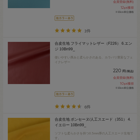
会員登録(無料)
12
pt獲得
※10cm単位価格
3件
合皮生地 フライマットレザー（F226） 6.エン
ジ 10Bn99_
使いやすい厚みと柔らかさのある、カラバリ豊富なフェ
イクレザー
220
円
(税込)
会員登録(無料)
10
pt獲得
※10cm単位価格
6件
合皮生地 ボンセーヌ/人工スエード（351） 4.
イエロー 10Bn99_
ソフトな柔らかさを持つ0.5mm厚の人工スエード生地で
す。