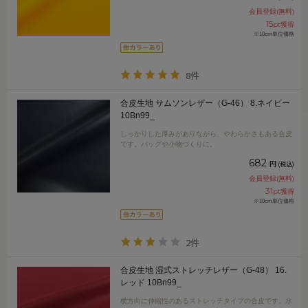
会員登録(無料)
15
pt獲得
※10cm単位価格
8件
合皮生地 サムソンレザー（G-46） 8.ネイビー
10Bn99_
しっかりした厚みがありながら、やわらかさもある合皮
です。バッグや小物づくりに。
682
円
(税込)
会員登録(無料)
31
pt獲得
※10cm単位価格
2件
合皮生地 湿式ストレッチレザー（G-48） 16.
レッド 10Bn99_
横方向に伸縮性のあるストレッチタイプの合皮です。水