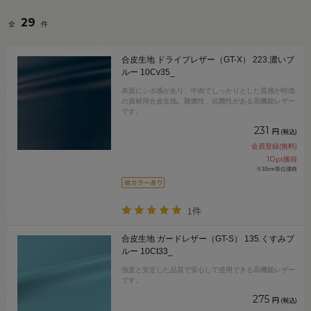
29
全
件
合皮生地 ドライブレザー（GT-X） 223.濃いブ
ルー 10Cv35_
表面にシボ感があり、中肉でしっかりとした質感が特徴
の資材用合皮生地。難燃性、抗菌性がある高機能レザー
です。
231
円
(税込)
会員登録(無料)
10
pt獲得
※10cm単位価格
1件
合皮生地 ガードレザー（GT-S） 135.くすみブ
ルー 10Ct33_
強度と安定した品質で安心して使用できる高機能レザー
です。
275
円
(税込)