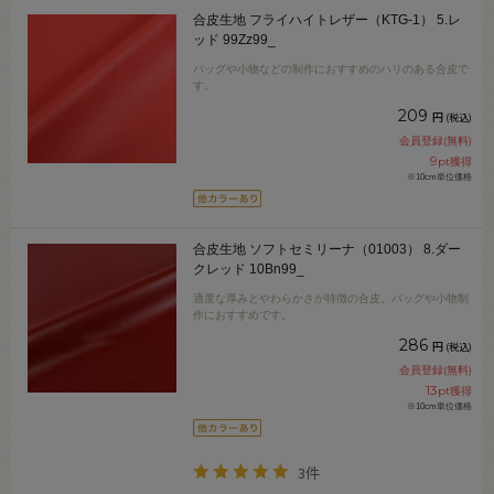
合皮生地 フライハイトレザー（KTG-1） 5.レ
ッド 99Zz99_
バッグや小物などの制作におすすめのハリのある合皮で
す。
209
円
(税込)
会員登録(無料)
9
pt獲得
※10cm単位価格
合皮生地 ソフトセミリーナ（01003） 8.ダー
クレッド 10Bn99_
適度な厚みとやわらかさが特徴の合皮。バッグや小物制
作におすすめです。
286
円
(税込)
会員登録(無料)
13
pt獲得
※10cm単位価格
3件