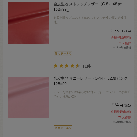
合皮生地 ストレッチレザー（G-8） 48.赤
10Bn99_
衣装制作などにおすすめのストレッチ性の高い合皮生
地。
275
円
(税込)
会員登録(無料)
12
pt獲得
※10cm単位価格
11件
合皮生地 サニーレザー（G-44） 12.薄ピンク
10Bn99_
マットな風合いの柔らかい合皮です。合皮の中では薄手
です。水洗いOK！
374
円
(税込)
会員登録(無料)
17
pt獲得
※10cm単位価格