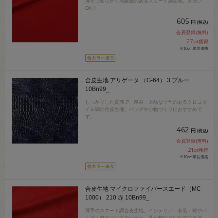
薄手で柔らかく高級感のあるスエード調生地。水洗い
OK！
605
円
(税込)
会員登録(無料)
27
pt獲得
※10cm単位価格
合皮生地 アリゲータ （G-64） 3.ブルー
10Bn99_
しっかりした質感で、厚み・上品なツヤのあるクロコダ
イル調の合皮生地。バッグや小物づくりにおすすめで
す。
462
円
(税込)
会員登録(無料)
21
pt獲得
※10cm単位価格
合皮生地 マイクロファイバースエード（MC-
1000） 210.赤 10Bn99_
薄手のスエード調合皮生地。インテリア、衣装・靴やバ
ッグ・車やバイクのシート、革小物などにおすすめで