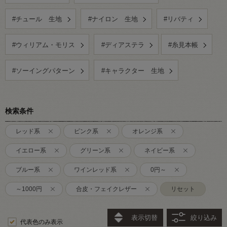
#チュール 生地
#ナイロン 生地
#リバティ
#ウィリアム・モリス
#ディアステラ
#糸見本帳
#ソーイングパターン
#キャラクター 生地
検索条件
レッド系
ピンク系
オレンジ系
イエロー系
グリーン系
ネイビー系
ブルー系
ワインレッド系
0円～
～1000円
合皮・フェイクレザー
リセット
表示切替
絞り込み
代表色のみ表示