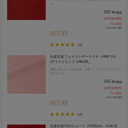
す。
385
円
(税込)
会員登録(無料)
17
pt獲得
※10cm単位価格
3件
合皮生地 フェイクレザーライチ（HMF-14）
LP.ライトピンク 10Bn99_
適度に柔らかい合皮生地。小物づくりやインテリアにお
すすめです。
385
円
(税込)
会員登録(無料)
17
pt獲得
※10cm単位価格
5件
合皮生地 PSAスエード（PS851A） A-08.赤