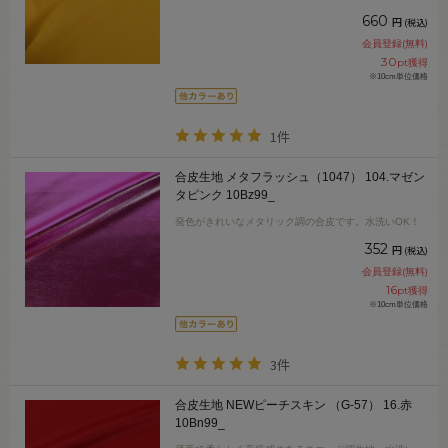
660
円
(税込)
会員登録(無料)
30
pt獲得
※10cm単位価格
1件
合皮生地 メタフラッシュ（1047） 104.マゼン
タピンク 10Bz99_
発色がきれいなメタリック調の合皮です。水洗いOK！
352
円
(税込)
会員登録(無料)
16
pt獲得
※10cm単位価格
3件
合皮生地 NEWピーチスキン （G-57） 16.赤
10Bn99_