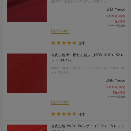
洗いOK！服地やインテリア、小物制作に。
913
円
(税込)
会員登録(無料)
41
pt獲得
※10cm単位価格
2件
合皮生地 新・貼れる合皮（NFW-1010） 52.レ
ッド 10Bn99_
粘着シールタイプの合皮。ハサミやカッターで簡単にカ
ットできます。
286
円
(税込)
会員登録(無料)
13
pt獲得
※10cm単位価格
4件
合皮生地 2WAY HWレザー（G-28） 15.レッド