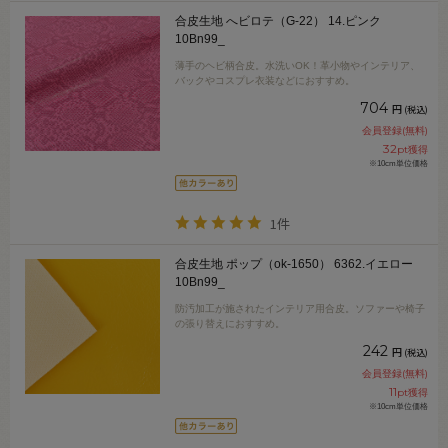
合皮生地 へビロテ（G-22） 14.ピンク
10Bn99_
薄手のヘビ柄合皮。水洗いOK！革小物やインテリア、
バックやコスプレ衣装などにおすすめ。
704
円
(税込)
会員登録(無料)
32
pt獲得
※10cm単位価格
1件
合皮生地 ポップ（ok-1650） 6362.イエロー
10Bn99_
防汚加工が施されたインテリア用合皮。ソファーや椅子
の張り替えにおすすめ。
242
円
(税込)
会員登録(無料)
11
pt獲得
※10cm単位価格