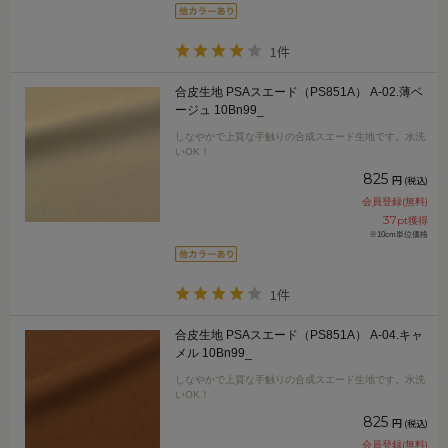
1件
合皮生地 PSAスエード（PS851A） A-02.薄ベ
ージュ 10Bn99_
しなやかで上質な手触りの合成スエード生地です。水洗
いOK！
825
円
(税込)
会員登録(無料)
37
pt獲得
※10cm単位価格
1件
合皮生地 PSAスエード（PS851A） A-04.キャ
メル 10Bn99_
しなやかで上質な手触りの合成スエード生地です。水洗
いOK！
825
円
(税込)
会員登録(無料)