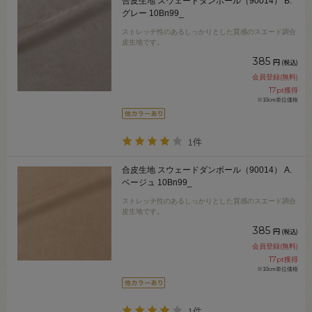
合皮生地 スウェードダンボール（90014） B.
グレー 10Bn99_
ストレッチ性のあるしっかりとした質感のスエード調合
皮生地です。
385
円
(税込)
会員登録(無料)
17
pt獲得
※10cm単位価格
1件
合皮生地 スウェードダンボール（90014） A.
ベージュ 10Bn99_
ストレッチ性のあるしっかりとした質感のスエード調合
皮生地です。
385
円
(税込)
会員登録(無料)
17
pt獲得
※10cm単位価格
1件