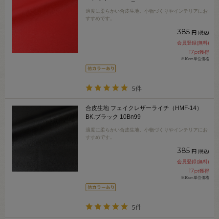
適度に柔らかい合皮生地。小物づくりやインテリアにお
すすめです。
385
円
(税込)
会員登録(無料)
17
pt獲得
※10cm単位価格
5件
合皮生地 フェイクレザーライチ（HMF-14）
BK.ブラック 10Bn99_
適度に柔らかい合皮生地。小物づくりやインテリアにお
すすめです。
385
円
(税込)
会員登録(無料)
17
pt獲得
※10cm単位価格
5件