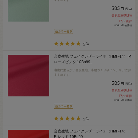
385
円
(税込)
会員登録(無料)
17
pt獲得
※10cm単位価格
5件
合皮生地 フェイクレザーライチ（HMF-14） P.
ローズピンク 10Bn99_
適度に柔らかい合皮生地。小物づくりやインテリアにお
すすめです。
385
円
(税込)
会員登録(無料)
17
pt獲得
※10cm単位価格
5件
合皮生地 フェイクレザーライチ（HMF-14）
R.レッド 10Bn99_