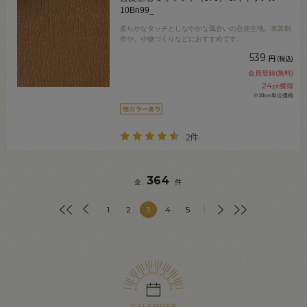
10Bn99_
柔らかなタッチとしなやかな風合いの合皮生地。衣装制
作や、小物づくりなどにおすすめです。
539
円
(税込)
会員登録(無料)
24
pt獲得
※10cm単位価格
2件
364
全
件
1
2
3
4
5