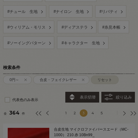
#チュール 生地
#ナイロン 生地
#リバティ
#ウィリアム・モリス
#ディアステラ
#糸見本帳
#ソーイングパターン
#キャラクター 生地
検索条件
0円～
合皮・フェイクレザー
リセット
表示切替
絞り込み
代表色のみ表示
364
1
2
3
4
5
全
件
合皮生地 マイクロファイバースエード（MC-
1000） 210.赤 10Bn99_