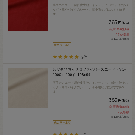
薄手のスエード調合皮生地。インテリア、衣装・靴やバ
ッグ・車やバイクのシート、革小物などにおすすめで
す。
385
円
(税込)
会員登録(無料)
17
pt獲得
※10cm単位価格
3件
合皮生地 マイクロファイバースエード（MC-
1000） 100.白 10Bn99_
薄手のスエード調合皮生地。インテリア、衣装・靴やバ
ッグ・車やバイクのシート、革小物などにおすすめで
す。
385
円
(税込)
会員登録(無料)
17
pt獲得
※10cm単位価格
3件