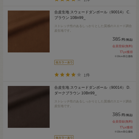
合皮生地 スウェードダンボール（90014） C.
ブラウン 10Bn99_
ストレッチ性のあるしっかりとした質感のスエード調合
皮生地です。
385
円
(税込)
会員登録(無料)
17
pt獲得
※10cm単位価格
1件
合皮生地 スウェードダンボール（90014） D.
ダークブラウン 10Bn99_
ストレッチ性のあるしっかりとした質感のスエード調合
皮生地です。
385
円
(税込)
会員登録(無料)
17
pt獲得
※10cm単位価格