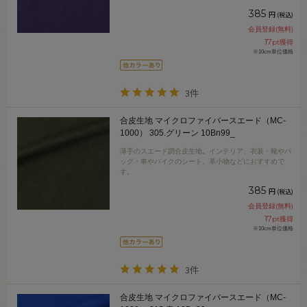
385
円
(税込)
会員登録(無料)
17
pt獲得
※10cm単位価格
3件
合皮生地 マイクロファイバースエード（MC-
1000） 305.グリーン 10Bn99_
薄手のスエード調合皮生地。インテリア、衣装・靴やバ
ッグ・車やバイクのシート、革小物などにおすすめで
す。
385
円
(税込)
会員登録(無料)
17
pt獲得
※10cm単位価格
3件
合皮生地 マイクロファイバースエード（MC-