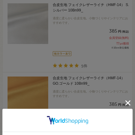
合皮生地 フェイクレザーライチ（HMF-14） S.
シルバー 10Bn99_
適度に柔らかい合皮生地。小物づくりやインテリアにお
すすめです。
385
円
(税込)
会員登録(無料)
17
pt獲得
※10cm単位価格
5件
合皮生地 フェイクレザーライチ（HMF-14）
GO.ゴールド 10Bn99_
適度に柔らかい合皮生地。小物づくりやインテリアにお
すすめです。
385
円
(税込)
会員登録(無料)
17
pt獲得
※10cm単位価格