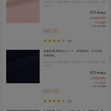
しなやかで上質な手触りの合成スエード生地です。水洗
いOK！
825
円
(税込)
会員登録(無料)
37
pt獲得
※10cm単位価格
1件
合皮生地 PSAスエード（PS851A） A-19.紺
10Bn99_
しなやかで上質な手触りの合成スエード生地です。水洗
いOK！
825
円
(税込)
会員登録(無料)
37
pt獲得
※10cm単位価格
1件