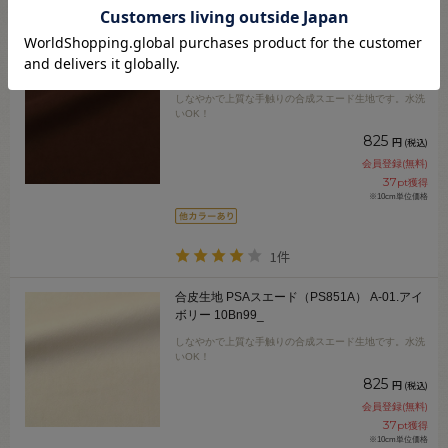
5件
合皮生地 PSAスエード（PS851A） A-06.濃茶
10Bn99_
しなやかで上質な手触りの合成スエード生地です。水洗
いOK！
825
円
(税込)
会員登録(無料)
37
pt獲得
※10cm単位価格
1件
合皮生地 PSAスエード（PS851A） A-01.アイ
ボリー 10Bn99_
しなやかで上質な手触りの合成スエード生地です。水洗
いOK！
825
円
(税込)
会員登録(無料)
37
pt獲得
※10cm単位価格