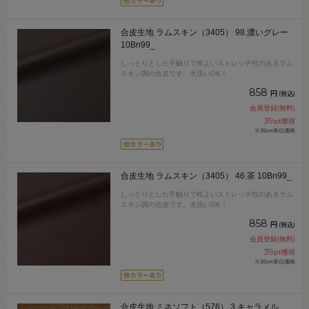
合皮生地 ラムスキン（3405） 98.濃いグレー
10Bn99_
しっとりとした手触りで程よいストレッチ性のあるラム
スキン調の合皮です。水洗いOK！
858
円
(税込)
会員登録(無料)
39
pt獲得
※10cm単位価格
合皮生地 ラムスキン（3405） 46.茶 10Bn99_
しっとりとした手触りで程よいストレッチ性のあるラム
スキン調の合皮です。水洗いOK！
858
円
(税込)
会員登録(無料)
39
pt獲得
※10cm単位価格
合皮生地 ミネソフト（576） 3.キャラメル