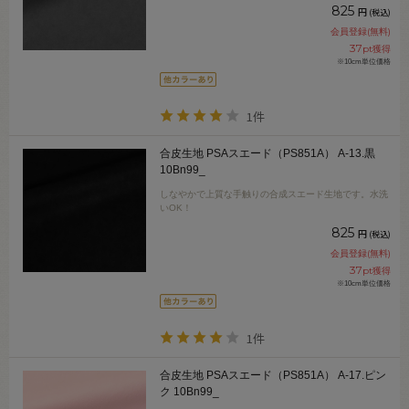
825
円
(税込)
会員登録(無料)
37
pt獲得
※10cm単位価格
1件
合皮生地 PSAスエード（PS851A） A-13.黒
10Bn99_
しなやかで上質な手触りの合成スエード生地です。水洗
いOK！
825
円
(税込)
会員登録(無料)
37
pt獲得
※10cm単位価格
1件
合皮生地 PSAスエード（PS851A） A-17.ピン
ク 10Bn99_