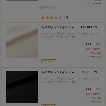
pt獲得
※10cm単位価格
1件
合皮生地 ラムスキン（3405） 1.白 10Bn99_
しっとりとした手触りで程よいストレッチ性のあるラム
スキン調の合皮です。水洗いOK！
858
円
(税込)
会員登録(無料)
39
pt獲得
※10cm単位価格
合皮生地 ラムスキン（3405） 99.黒 10Bn99_
しっとりとした手触りで程よいストレッチ性のあるラム
スキン調の合皮です。水洗いOK！
858
円
(税込)
会員登録(無料)
39
pt獲得
※10cm単位価格