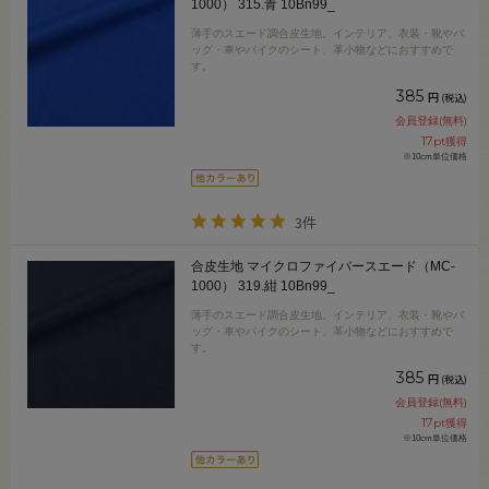
1000） 315.青 10Bn99_
薄手のスエード調合皮生地。インテリア、衣装・靴やバ
ッグ・車やバイクのシート、革小物などにおすすめで
す。
385
円
(税込)
会員登録(無料)
17
pt獲得
※10cm単位価格
3件
合皮生地 マイクロファイバースエード（MC-
1000） 319.紺 10Bn99_
薄手のスエード調合皮生地。インテリア、衣装・靴やバ
ッグ・車やバイクのシート、革小物などにおすすめで
す。
385
円
(税込)
会員登録(無料)
17
pt獲得
※10cm単位価格