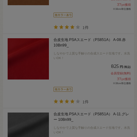
37
pt獲得
※10cm単位価格
1件
合皮生地 PSAスエード（PS851A） A-08.赤
10Bn99_
しなやかで上質な手触りの合成スエード生地です。水洗
いOK！
825
円
(税込)
会員登録(無料)
37
pt獲得
※10cm単位価格
1件
合皮生地 PSAスエード（PS851A） A-11.グレ
ー 10Bn99_
しなやかで上質な手触りの合成スエード生地です。水洗
いOK！