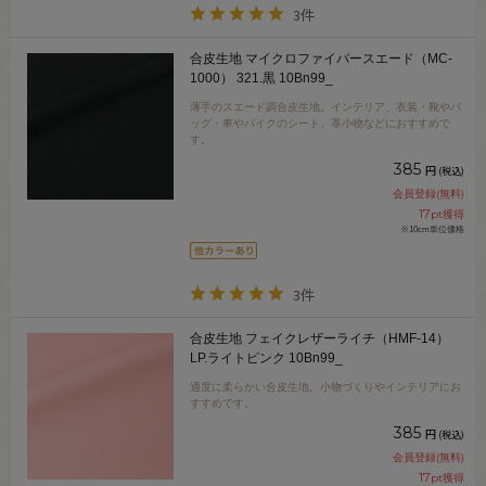
3件
合皮生地 マイクロファイバースエード（MC-
1000） 321.黒 10Bn99_
薄手のスエード調合皮生地。インテリア、衣装・靴やバ
ッグ・車やバイクのシート、革小物などにおすすめで
す。
385
円
(税込)
会員登録(無料)
17
pt獲得
※10cm単位価格
3件
合皮生地 フェイクレザーライチ（HMF-14）
LP.ライトピンク 10Bn99_
適度に柔らかい合皮生地。小物づくりやインテリアにお
すすめです。
385
円
(税込)
会員登録(無料)
17
pt獲得