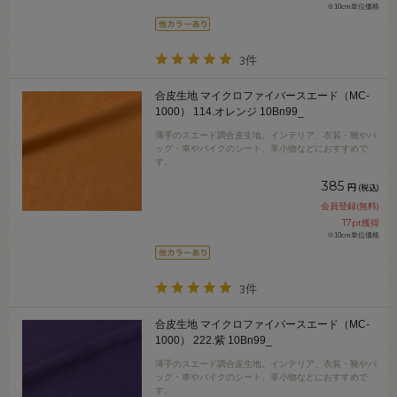
※10cm単位価格
3件
合皮生地 マイクロファイバースエード（MC-
1000） 114.オレンジ 10Bn99_
薄手のスエード調合皮生地。インテリア、衣装・靴やバ
ッグ・車やバイクのシート、革小物などにおすすめで
す。
385
円
(税込)
会員登録(無料)
17
pt獲得
※10cm単位価格
3件
合皮生地 マイクロファイバースエード（MC-
1000） 222.紫 10Bn99_
薄手のスエード調合皮生地。インテリア、衣装・靴やバ
ッグ・車やバイクのシート、革小物などにおすすめで
す。