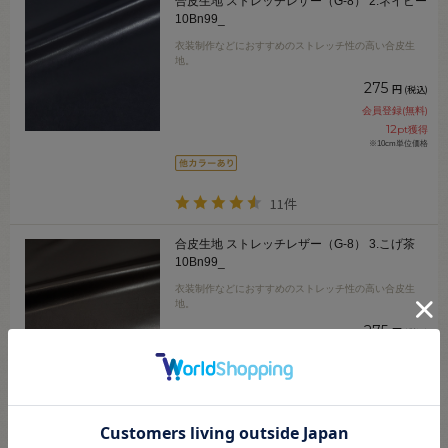
合皮生地 ストレッチレザー（G-8） 2.ネイビー
10Bn99_
衣装制作などにおすすめのストレッチ性の高い合皮生
地。
275
円
(税込)
会員登録(無料)
12
pt獲得
※10cm単位価格
11件
合皮生地 ストレッチレザー（G-8） 3.こげ茶
10Bn99_
衣装制作などにおすすめのストレッチ性の高い合皮生
地。
275
円
(税込)
会員登録(無料)
12
pt獲得
※10cm単位価格
11件