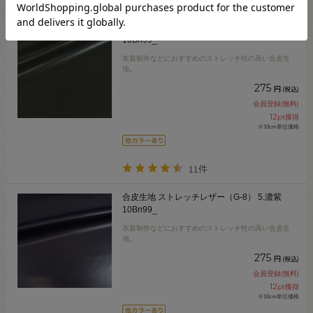
合皮生地 ストレッチレザー（G-8） 4.グリーン
10Bn99_
衣装制作などにおすすめのストレッチ性の高い合皮生
地。
275
円
(税込)
会員登録(無料)
12
pt獲得
※10cm単位価格
11件
合皮生地 ストレッチレザー（G-8） 5.濃紫
10Bn99_
衣装制作などにおすすめのストレッチ性の高い合皮生
地。
275
円
(税込)
会員登録(無料)
12
pt獲得
※10cm単位価格