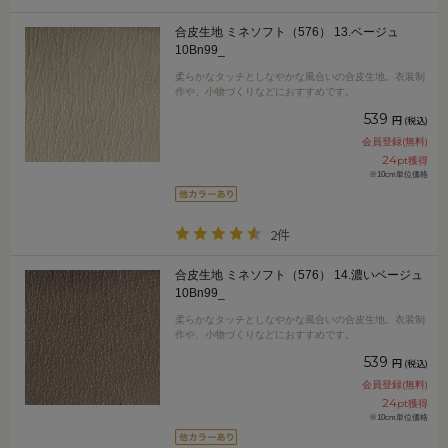
合皮生地 ミネソフト（576） 13.ベージュ
10Bn99_
柔らかなタッチとしなやかな風合いの合皮生地。衣装制
作や、小物づくりなどにおすすめです。
539
円
(税込)
会員登録(無料)
24
pt獲得
※10cm単位価格
2件
合皮生地 ミネソフト（576） 14.濃いベージュ
10Bn99_
柔らかなタッチとしなやかな風合いの合皮生地。衣装制
作や、小物づくりなどにおすすめです。
539
円
(税込)
会員登録(無料)
24
pt獲得
※10cm単位価格