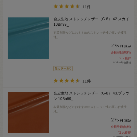
11件
合皮生地 ストレッチレザー（G-8） 42.スカイ
10Bn99_
衣装制作などにおすすめのストレッチ性の高い合皮生
地。
275
円
(税込)
会員登録(無料)
12
pt獲得
※10cm単位価格
11件
合皮生地 ストレッチレザー（G-8） 43.ブラウ
ン 10Bn99_
衣装制作などにおすすめのストレッチ性の高い合皮生
地。
275
円
(税込)
会員登録(無料)
12
pt獲得
※10cm単位価格