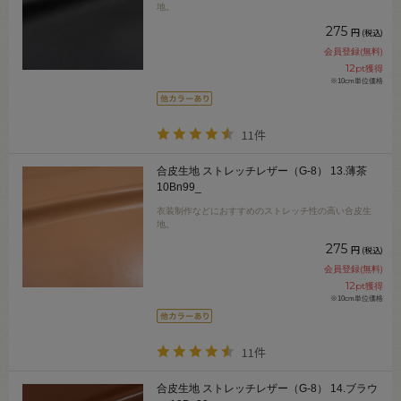
地。
275
円
(税込)
会員登録(無料)
12
pt獲得
※10cm単位価格
11件
合皮生地 ストレッチレザー（G-8） 13.薄茶
10Bn99_
衣装制作などにおすすめのストレッチ性の高い合皮生
地。
275
円
(税込)
会員登録(無料)
12
pt獲得
※10cm単位価格
11件
合皮生地 ストレッチレザー（G-8） 14.ブラウ