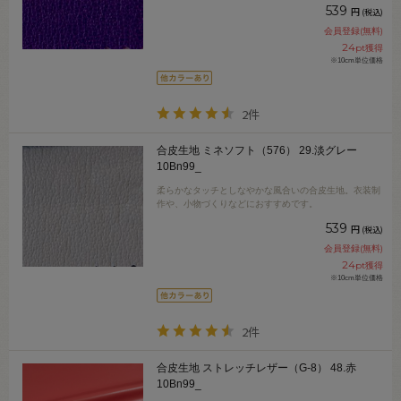
539
円
(税込)
会員登録(無料)
24
pt獲得
※10cm単位価格
2件
合皮生地 ミネソフト（576） 29.淡グレー
10Bn99_
柔らかなタッチとしなやかな風合いの合皮生地。衣装制
作や、小物づくりなどにおすすめです。
539
円
(税込)
会員登録(無料)
24
pt獲得
※10cm単位価格
2件
合皮生地 ストレッチレザー（G-8） 48.赤
10Bn99_