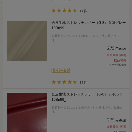
11件
合皮生地 ストレッチレザー（G-8） 6.薄グレー
10Bn99_
衣装制作などにおすすめのストレッチ性の高い合皮生
地。
275
円
(税込)
会員登録(無料)
12
pt獲得
※10cm単位価格
11件
合皮生地 ストレッチレザー（G-8） 7.ボルドー
10Bn99_
衣装制作などにおすすめのストレッチ性の高い合皮生
地。
275
円
(税込)
会員登録(無料)
12