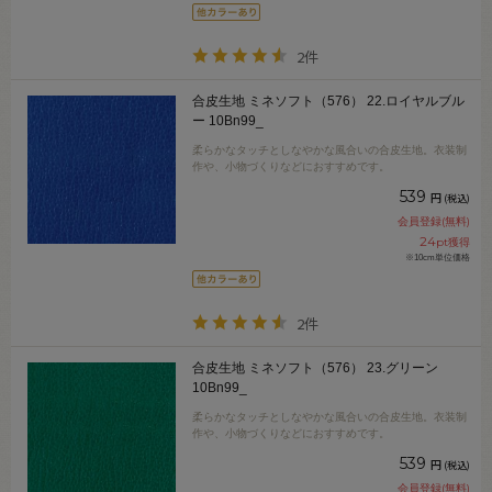
2件
合皮生地 ミネソフト（576） 22.ロイヤルブル
ー 10Bn99_
柔らかなタッチとしなやかな風合いの合皮生地。衣装制
作や、小物づくりなどにおすすめです。
539
円
(税込)
会員登録(無料)
24
pt獲得
※10cm単位価格
2件
合皮生地 ミネソフト（576） 23.グリーン
10Bn99_
柔らかなタッチとしなやかな風合いの合皮生地。衣装制
作や、小物づくりなどにおすすめです。
539
円
(税込)
会員登録(無料)