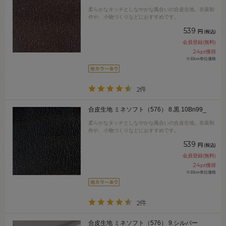
柔らかなタッチとしなやかな風合いの合皮生地。衣装制
作や、小物づくりなどにおすすめです。
539
円
(税込)
会員登録(無料)
24
pt獲得
※10cm単位価格
2件
合皮生地 ミネソフト（576） 8.黒 10Bn99_
柔らかなタッチとしなやかな風合いの合皮生地。衣装制
作や、小物づくりなどにおすすめです。
539
円
(税込)
会員登録(無料)
24
pt獲得
※10cm単位価格
2件
合皮生地 ミネソフト（576） 9.シルバー