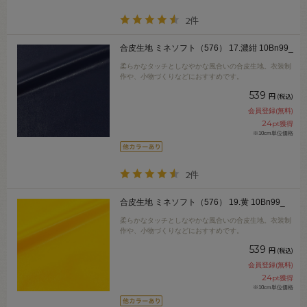
2件
合皮生地 ミネソフト（576） 17.濃紺 10Bn99_
柔らかなタッチとしなやかな風合いの合皮生地。衣装制
作や、小物づくりなどにおすすめです。
539
円
(税込)
会員登録(無料)
24
pt獲得
※10cm単位価格
2件
合皮生地 ミネソフト（576） 19.黄 10Bn99_
柔らかなタッチとしなやかな風合いの合皮生地。衣装制
作や、小物づくりなどにおすすめです。
539
円
(税込)
会員登録(無料)
24
pt獲得
※10cm単位価格