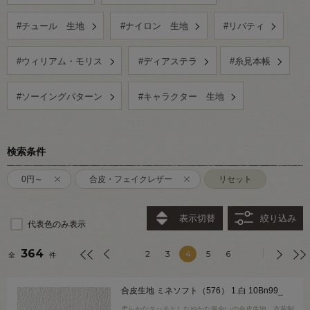
#チュール 生地
#ナイロン 生地
#リバティ
#ウィリアム・モリス
#ディアステラ
#糸見本帳
#ソーイングパターン
#キャラクター 生地
検索条件
0円～
合皮・フェイクレザー
リセット
表示切替
絞り込み
代表色のみ表示
364
2
3
4
5
6
全
件
合皮生地 ミネソフト（576） 1.白 10Bn99_
柔らかなタッチとしなやかな風合いの合皮生地。衣装制