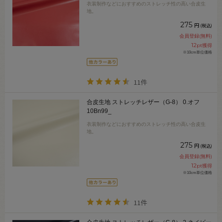
衣装制作などにおすすめのストレッチ性の高い合皮生
地。
275
円
(税込)
会員登録(無料)
12
pt獲得
※10cm単位価格
11件
合皮生地 ストレッチレザー（G-8） 0.オフ
10Bn99_
衣装制作などにおすすめのストレッチ性の高い合皮生
地。
275
円
(税込)
会員登録(無料)
12
pt獲得
※10cm単位価格
11件