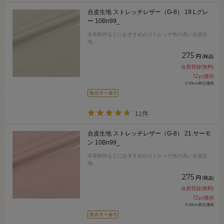
合皮生地 ストレッチレザー（G-8） 19.Lグレ
ー 10Bn99_
衣装制作などにおすすめのストレッチ性の高い合皮生
地。
275
円
(税込)
会員登録(無料)
12
pt獲得
※10cm単位価格
11件
合皮生地 ストレッチレザー（G-8） 21.サーモ
ン 10Bn99_
衣装制作などにおすすめのストレッチ性の高い合皮生
地。
275
円
(税込)
会員登録(無料)
12
pt獲得
※10cm単位価格