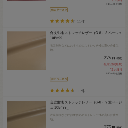
pt獲得
※10cm単位価格
11件
合皮生地 ストレッチレザー（G-8） 8.ベージュ
10Bn99_
衣装制作などにおすすめのストレッチ性の高い合皮生
地。
275
円
(税込)
会員登録(無料)
12
pt獲得
※10cm単位価格
11件
合皮生地 ストレッチレザー（G-8） 9.濃ベージ
ュ 10Bn99_
衣装制作などにおすすめのストレッチ性の高い合皮生
地。
275
円
(税込)