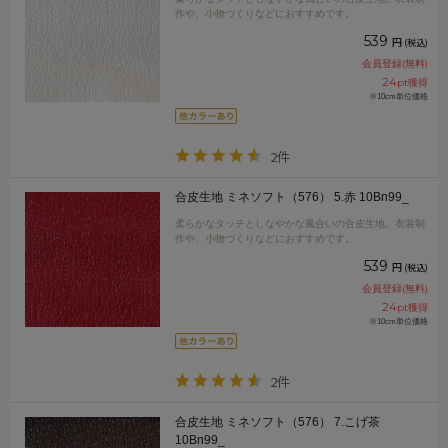
作や、小物づくりなどにおすすめです。
539
円
(税込)
会員登録(無料)
24
pt獲得
※10cm単位価格
2件
合皮生地 ミネソフト（576） 5.赤 10Bn99_
柔らかなタッチとしなやかな風合いの合皮生地。衣装制
作や、小物づくりなどにおすすめです。
539
円
(税込)
会員登録(無料)
24
pt獲得
※10cm単位価格
2件
合皮生地 ミネソフト（576） 7.こげ茶
10Bn99_