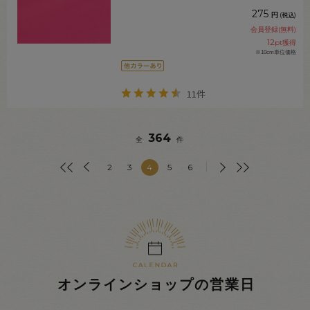
275
円
(税込)
会員登録(無料)
12
pt獲得
※10cm単位価格
11件
364
全
件
2
3
4
5
6
オンラインショップの営業日