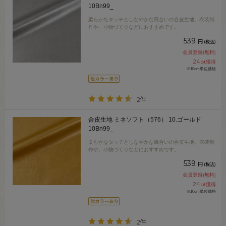
10Bn99_
柔らかなタッチとしなやかな風合いの合皮生地。衣装制
作や、小物づくりなどにおすすめです。
539
円
(税込)
会員登録(無料)
24
pt獲得
※10cm単位価格
2件
合皮生地 ミネソフト（576） 10.ゴールド
10Bn99_
柔らかなタッチとしなやかな風合いの合皮生地。衣装制
作や、小物づくりなどにおすすめです。
539
円
(税込)
会員登録(無料)
24
pt獲得
※10cm単位価格
2件