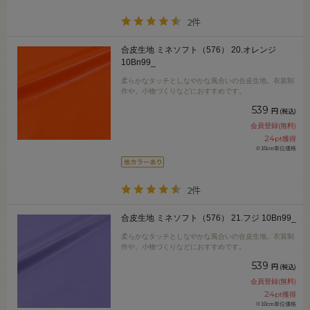
2件
合皮生地 ミネソフト（576） 20.オレンジ
10Bn99_
柔らかなタッチとしなやかな風合いの合皮生地。衣装制
作や、小物づくりなどにおすすめです。
539
円
(税込)
会員登録(無料)
24
pt獲得
※10cm単位価格
2件
合皮生地 ミネソフト（576） 21.フジ 10Bn99_
柔らかなタッチとしなやかな風合いの合皮生地。衣装制
作や、小物づくりなどにおすすめです。
539
円
(税込)
会員登録(無料)
24
pt獲得
※10cm単位価格