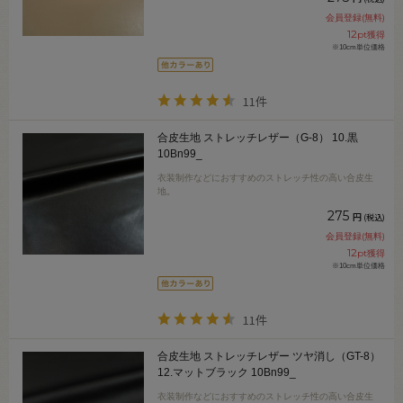
会員登録(無料)
12
pt獲得
※10cm単位価格
11件
合皮生地 ストレッチレザー（G-8） 10.黒
10Bn99_
衣装制作などにおすすめのストレッチ性の高い合皮生
地。
275
円
(税込)
会員登録(無料)
12
pt獲得
※10cm単位価格
11件
合皮生地 ストレッチレザー ツヤ消し（GT-8）
12.マットブラック 10Bn99_
衣装制作などにおすすめのストレッチ性の高い合皮生