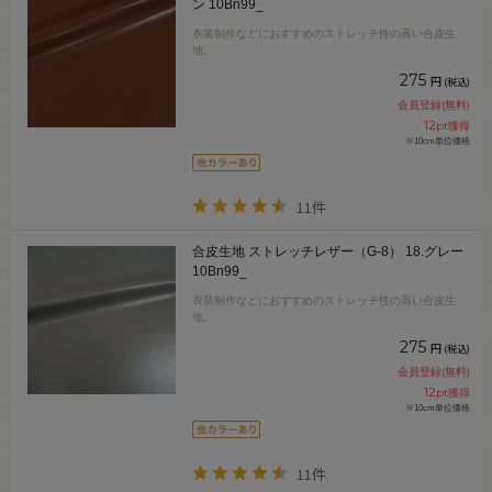
ン 10Bn99_
衣装制作などにおすすめのストレッチ性の高い合皮生
地。
275
円
(税込)
会員登録(無料)
12
pt獲得
※10cm単位価格
11件
合皮生地 ストレッチレザー（G-8） 18.グレー
10Bn99_
衣装制作などにおすすめのストレッチ性の高い合皮生
地。
275
円
(税込)
会員登録(無料)
12
pt獲得
※10cm単位価格
11件