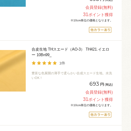
会員登録(無料)
31
ポイント獲得
※10cm単位の価格となります。
合皮生地 THスエード（AO-3） TH421.イエロ
ー 10Bn99_
3件
豊富な色展開の薄手で柔らかい合成スエード生地。水洗
いOK！
693
円
(税込)
会員登録(無料)
31
ポイント獲得
※10cm単位の価格となります。