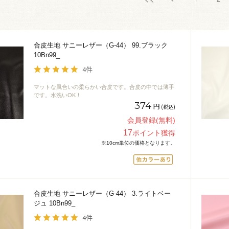
合皮生地 サニーレザー（G-44） 99.ブラック
10Bn99_
4件
マットな風合いの柔らかい合皮です。合皮の中では薄手
です。水洗いOK！
374
円
(税込)
会員登録(無料)
17
ポイント獲得
※10cm単位の価格となります。
合皮生地 サニーレザー（G-44） 3.ライトベー
ジュ 10Bn99_
4件