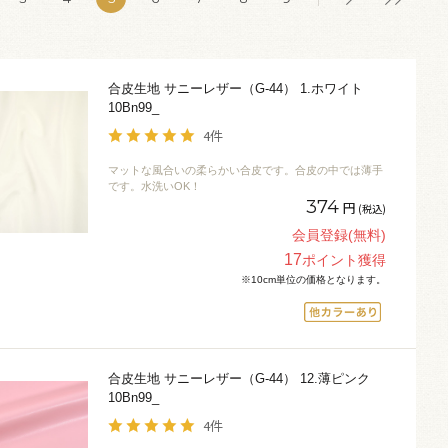
合皮生地 サニーレザー（G-44） 1.ホワイト
10Bn99_
4件
マットな風合いの柔らかい合皮です。合皮の中では薄手
です。水洗いOK！
374
円
(税込)
会員登録(無料)
17
ポイント獲得
※10cm単位の価格となります。
合皮生地 サニーレザー（G-44） 12.薄ピンク
10Bn99_
4件