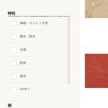
特性
伸縮・ストレッチ性
撥水・防水
冷感
防炎
遮光
UV加工
柄