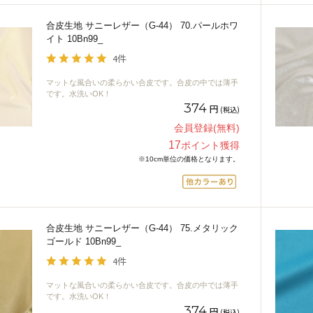
合皮生地 サニーレザー（G-44） 70.パールホワ
イト 10Bn99_
4件
マットな風合いの柔らかい合皮です。合皮の中では薄手
です。水洗いOK！
374
円
(税込)
会員登録(無料)
17
ポイント獲得
※10cm単位の価格となります。
合皮生地 サニーレザー（G-44） 75.メタリック
ゴールド 10Bn99_
4件
マットな風合いの柔らかい合皮です。合皮の中では薄手
です。水洗いOK！
374
円
(税込)