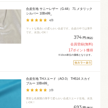
合皮生地 サニーレザー（G-44） 71.メタリック
シルバー 10Bn99_
4件
マットな風合いの柔らかい合皮です。合皮の中では薄手
です。水洗いOK！
374
円
(税込)
会員登録(無料)
17
ポイント獲得
※10cm単位の価格となります。
合皮生地 THスエード（AO-3） TH514.スカイ
ブルー 10Bn99_
3件
豊富な色展開の薄手で柔らかい合成スエード生地。水洗
いOK！
693
円
(税込)