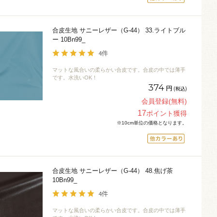
合皮生地 サニーレザー（G-44） 33.ライトブル
ー 10Bn99_
4件
マットな風合いの柔らかい合皮です。合皮の中では薄手
です。水洗いOK！
374
円
(税込)
会員登録(無料)
17
ポイント獲得
※10cm単位の価格となります。
合皮生地 サニーレザー（G-44） 48.焦げ茶
10Bn99_
4件
マットな風合いの柔らかい合皮です。合皮の中では薄手