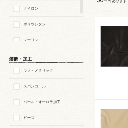
件あります
ナイロン
ポリウレタン
レーヨン
キュプラ
装飾・加工
ラメ・メタリック
その他の素材
スパンコール
パール・オーロラ加工
ビーズ