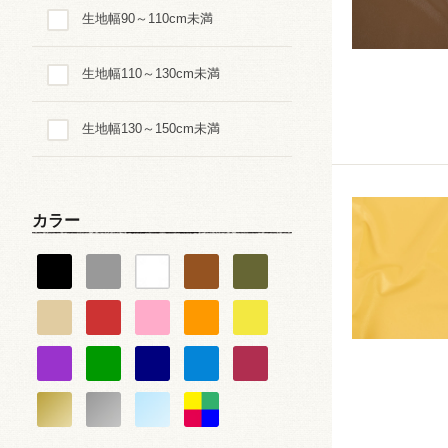
生地幅90～110cm未満
ダイヤ・スクエア・幾何学
生地幅110～130cm未満
星・月・宇宙
生地幅130～150cm未満
動物・生き物・恐竜柄
乗り物
カラー
ピアノ・音楽
バレエ・ダンス
スポーツ
食べ物・スイーツ