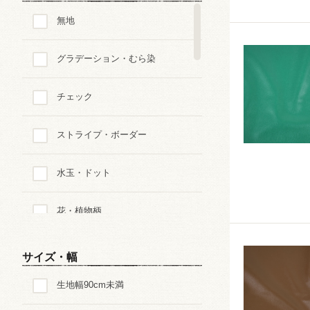
無地
グラデーション・むら染
チェック
ストライプ・ボーダー
水玉・ドット
花・植物柄
ペイズリー
サイズ・幅
生地幅90cm未満
迷彩・アニマルパターン