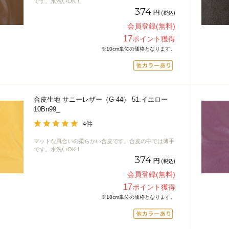
です。水洗いOK！
374
円
(税込)
会員登録(無料)
17
ポイント獲得
※10cm単位の価格となります。
合皮生地 サニーレザー（G-44） 51.イエロー
10Bn99_
4件
マットな風合いの柔らかい合皮です。合皮の中では薄手
です。水洗いOK！
374
円
(税込)
会員登録(無料)
17
ポイント獲得
※10cm単位の価格となります。