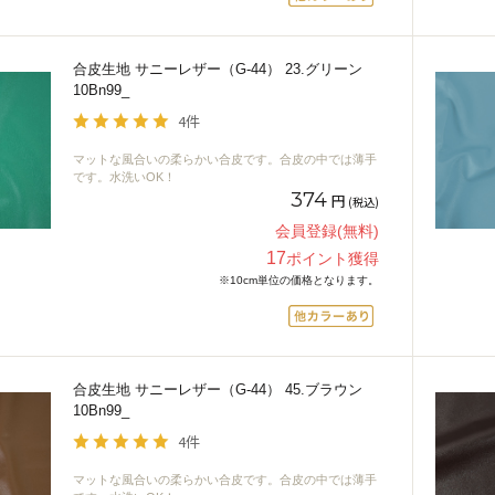
合皮生地 サニーレザー（G-44） 23.グリーン
10Bn99_
4件
マットな風合いの柔らかい合皮です。合皮の中では薄手
です。水洗いOK！
374
円
(税込)
会員登録(無料)
17
ポイント獲得
※10cm単位の価格となります。
合皮生地 サニーレザー（G-44） 45.ブラウン
10Bn99_
4件
マットな風合いの柔らかい合皮です。合皮の中では薄手