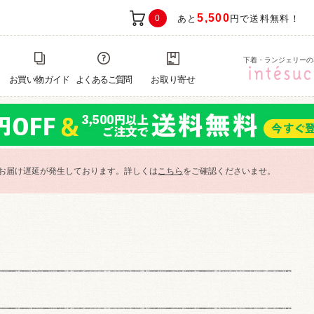
5,500
0
あと
円で送料無料！
下着・ランジェリーの
お買い物ガイド
よくあるご質問
お取り寄せ
お届け遅延が発生しております。詳しくは
こちら
をご確認くださいませ。