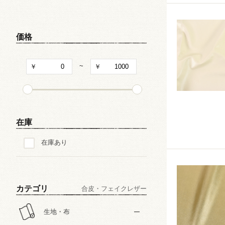
キャラクター
和・チャイナ風柄
価格
文字・記号
~
その他の柄
在庫
在庫あり
カテゴリ
合皮・フェイクレザー
生地・布