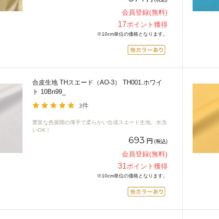
会員登録(無料)
17
ポイント獲得
※10cm単位の価格となります。
合皮生地 THスエード（AO-3） TH001.ホワイ
ト 10Bn99_
3件
豊富な色展開の薄手で柔らかい合成スエード生地。水洗
いOK！
693
円
(税込)
会員登録(無料)
31
ポイント獲得
※10cm単位の価格となります。