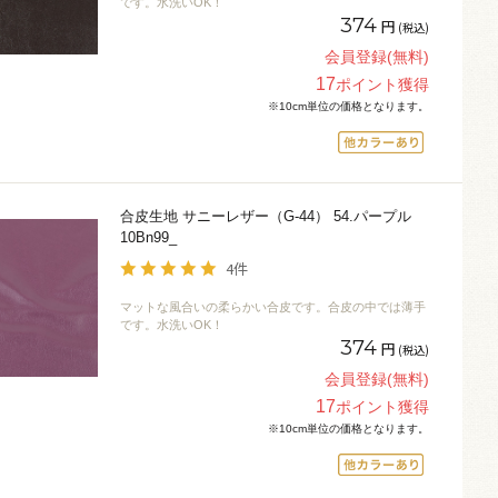
です。水洗いOK！
374
円
(税込)
会員登録(無料)
17
ポイント獲得
※10cm単位の価格となります。
合皮生地 サニーレザー（G-44） 54.パープル
10Bn99_
4件
マットな風合いの柔らかい合皮です。合皮の中では薄手
です。水洗いOK！
374
円
(税込)
会員登録(無料)
17
ポイント獲得
※10cm単位の価格となります。