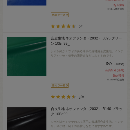
8
pt獲得
※10cm単位価格
2件
合皮生地 ネオファンタ（2032） L095.グリー
ン 10Bn99_
シボが細かくツヤのある薄手の資材用合皮生地。インテ
リアや小物・椅子の張替えなどにおすすめです。
187
円
(税込)
会員登録(無料)
8
pt獲得
※10cm単位価格
2件
合皮生地 ネオファンタ（2032） R140.ブラッ
ク 10Bn99_
シボが細かくツヤのある薄手の資材用合皮生地。インテ
リアや小物・椅子の張替えなどにおすすめです。