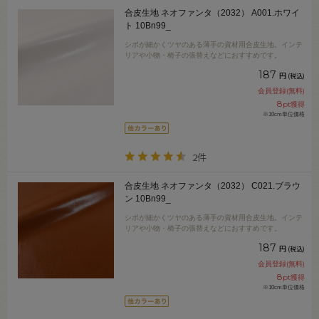
合皮生地 ネオファンタ（2032） A001.ホワイ
ト 10Bn99_
シボが細かくツヤのある薄手の資材用合皮生地。インテ
リアや小物・椅子の張替えなどにおすすめです。
187
円
(税込)
会員登録(無料)
8
pt獲得
※10cm単位価格
2件
合皮生地 ネオファンタ（2032） C021.ブラウ
ン 10Bn99_
シボが細かくツヤのある薄手の資材用合皮生地。インテ
リアや小物・椅子の張替えなどにおすすめです。
187
円
(税込)
会員登録(無料)
8
pt獲得
※10cm単位価格