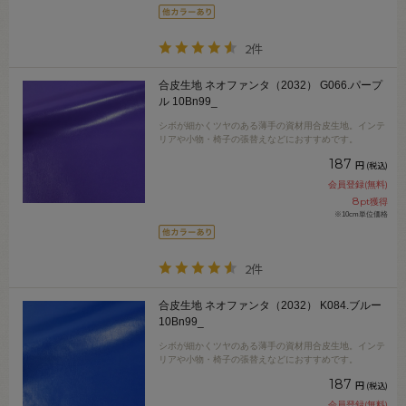
2件
合皮生地 ネオファンタ（2032） G066.パープ
ル 10Bn99_
シボが細かくツヤのある薄手の資材用合皮生地。インテ
リアや小物・椅子の張替えなどにおすすめです。
187
円
(税込)
会員登録(無料)
8
pt獲得
※10cm単位価格
2件
合皮生地 ネオファンタ（2032） K084.ブルー
10Bn99_
シボが細かくツヤのある薄手の資材用合皮生地。インテ
リアや小物・椅子の張替えなどにおすすめです。
187
円
(税込)
会員登録(無料)