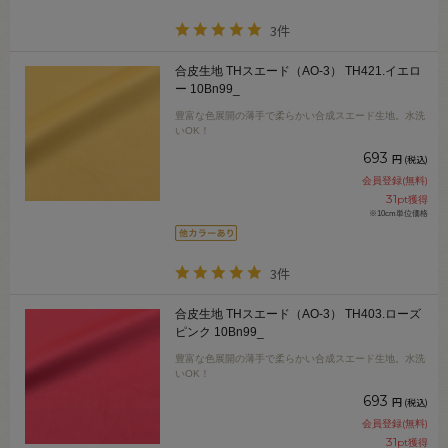
3件
合皮生地 THスエード（AO-3） TH421.イエロ
ー 10Bn99_
豊富な色展開の薄手で柔らかい合成スエード生地。水洗
いOK！
693
円
(税込)
会員登録(無料)
31
pt獲得
※10cm単位価格
3件
合皮生地 THスエード（AO-3） TH403.ローズ
ピンク 10Bn99_
豊富な色展開の薄手で柔らかい合成スエード生地。水洗
いOK！
693
円
(税込)
会員登録(無料)
31
pt獲得