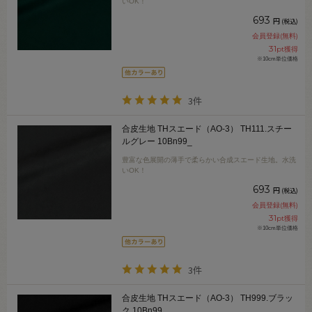
いOK！
693
円
(税込)
会員登録(無料)
31
pt獲得
※10cm単位価格
3件
合皮生地 THスエード（AO-3） TH111.スチー
ルグレー 10Bn99_
豊富な色展開の薄手で柔らかい合成スエード生地。水洗
いOK！
693
円
(税込)
会員登録(無料)
31
pt獲得
※10cm単位価格
3件
合皮生地 THスエード（AO-3） TH999.ブラッ
ク 10Bn99_