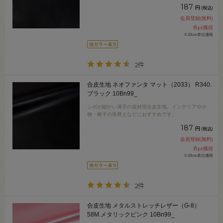
187
円
(税込)
会員登録(無料)
8
pt獲得
※10cm単位価格
2件
合皮生地 ネオファンタ マット（2033） R340.
ブラック 10Bn99_
シボが細かい薄手の資材用合皮生地。インテリアや小
物・椅子の張替えなどにおすすめです。
187
円
(税込)
会員登録(無料)
8
pt獲得
※10cm単位価格
2件
合皮生地 メタルストレッチレザー（G-8）
58M.メタリックピンク 10Bn99_