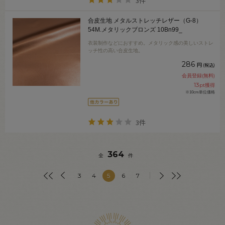
3件
合皮生地 メタルストレッチレザー（G-8）
54M.メタリックブロンズ 10Bn99_
衣装制作などにおすすめ。メタリック感の美しいストレ
ッチ性の高い合皮生地。
286
円
(税込)
会員登録(無料)
13
pt獲得
※10cm単位価格
3件
364
全
件
3
4
5
6
7