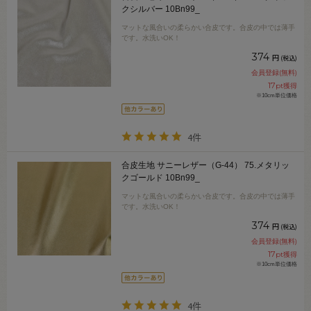
クシルバー 10Bn99_
マットな風合いの柔らかい合皮です。合皮の中では薄手
です。水洗いOK！
374
円
(税込)
会員登録(無料)
17
pt獲得
※10cm単位価格
4件
合皮生地 サニーレザー（G-44） 75.メタリッ
クゴールド 10Bn99_
マットな風合いの柔らかい合皮です。合皮の中では薄手
です。水洗いOK！
374
円
(税込)
会員登録(無料)
17
pt獲得
※10cm単位価格
4件