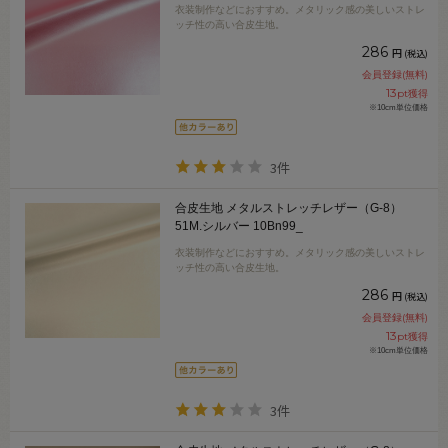
衣装制作などにおすすめ。メタリック感の美しいストレ
ッチ性の高い合皮生地。
286
円
(税込)
会員登録(無料)
13
pt獲得
※10cm単位価格
3件
合皮生地 メタルストレッチレザー（G-8）
51M.シルバー 10Bn99_
衣装制作などにおすすめ。メタリック感の美しいストレ
ッチ性の高い合皮生地。
286
円
(税込)
会員登録(無料)
13
pt獲得
※10cm単位価格
3件