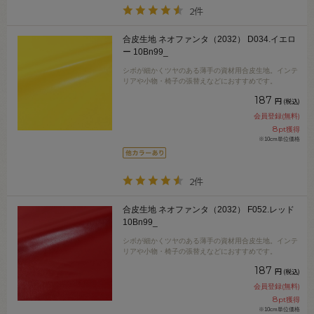
2件
合皮生地 ネオファンタ（2032） D034.イエロ
ー 10Bn99_
シボが細かくツヤのある薄手の資材用合皮生地。インテ
リアや小物・椅子の張替えなどにおすすめです。
187
円
(税込)
会員登録(無料)
8
pt獲得
※10cm単位価格
2件
合皮生地 ネオファンタ（2032） F052.レッド
10Bn99_
シボが細かくツヤのある薄手の資材用合皮生地。インテ
リアや小物・椅子の張替えなどにおすすめです。
187
円
(税込)
会員登録(無料)
8
pt獲得
※10cm単位価格