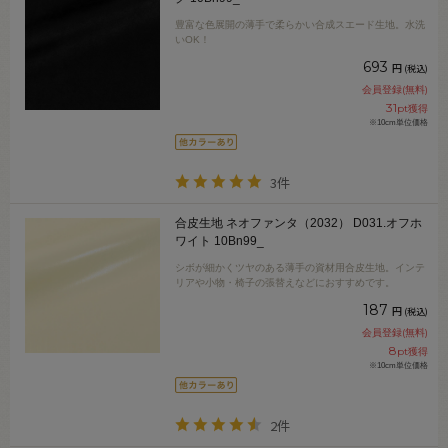
豊富な色展開の薄手で柔らかい合成スエード生地。水洗
いOK！
693
円
(税込)
会員登録(無料)
31
pt獲得
※10cm単位価格
3件
合皮生地 ネオファンタ（2032） D031.オフホ
ワイト 10Bn99_
シボが細かくツヤのある薄手の資材用合皮生地。インテ
リアや小物・椅子の張替えなどにおすすめです。
187
円
(税込)
会員登録(無料)
8
pt獲得
※10cm単位価格
2件