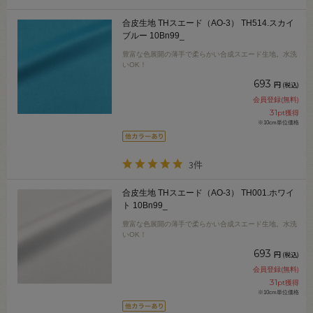
合皮生地 THスエード（AO-3） TH514.スカイ
ブルー 10Bn99_
豊富な色展開の薄手で柔らかい合成スエード生地。水洗
いOK！
693
円
(税込)
会員登録(無料)
31
pt獲得
※10cm単位価格
3件
合皮生地 THスエード（AO-3） TH001.ホワイ
ト 10Bn99_
豊富な色展開の薄手で柔らかい合成スエード生地。水洗
いOK！
693
円
(税込)
会員登録(無料)
31
pt獲得
※10cm単位価格