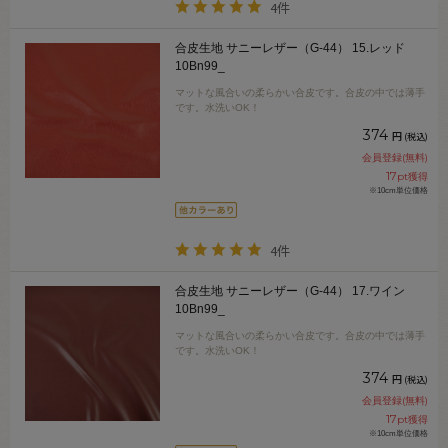
4件
合皮生地 サニーレザー（G-44） 15.レッド
10Bn99_
マットな風合いの柔らかい合皮です。合皮の中では薄手
です。水洗いOK！
374
円
(税込)
会員登録(無料)
17
pt獲得
※10cm単位価格
4件
合皮生地 サニーレザー（G-44） 17.ワイン
10Bn99_
マットな風合いの柔らかい合皮です。合皮の中では薄手
です。水洗いOK！
374
円
(税込)
会員登録(無料)
17
pt獲得
※10cm単位価格