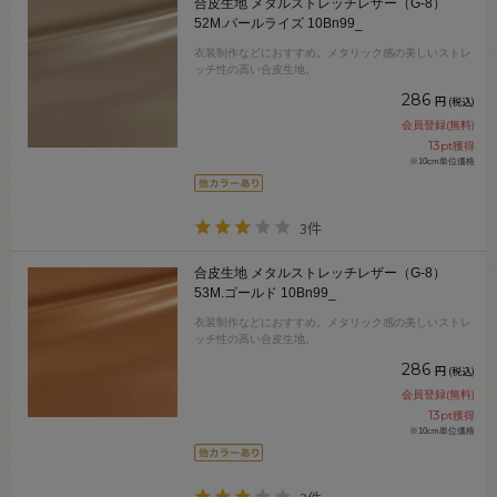
合皮生地 メタルストレッチレザー（G-8）
52M.パールライズ 10Bn99_
衣装制作などにおすすめ。メタリック感の美しいストレ
ッチ性の高い合皮生地。
286
円
(税込)
会員登録(無料)
13
pt獲得
※10cm単位価格
3件
合皮生地 メタルストレッチレザー（G-8）
53M.ゴールド 10Bn99_
衣装制作などにおすすめ。メタリック感の美しいストレ
ッチ性の高い合皮生地。
286
円
(税込)
会員登録(無料)
13
pt獲得
※10cm単位価格