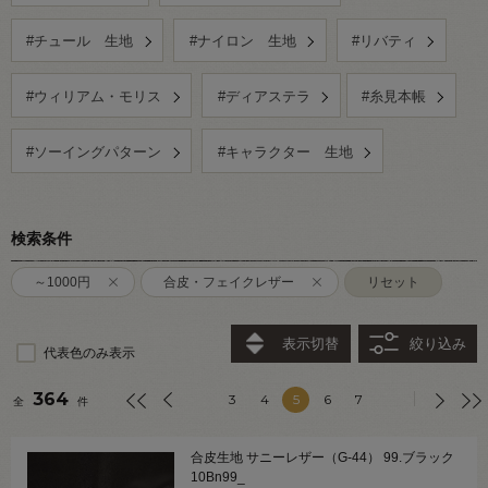
#チュール 生地
#ナイロン 生地
#リバティ
#ウィリアム・モリス
#ディアステラ
#糸見本帳
#ソーイングパターン
#キャラクター 生地
検索条件
～1000円
合皮・フェイクレザー
リセット
表示切替
絞り込み
代表色のみ表示
364
3
4
5
6
7
全
件
合皮生地 サニーレザー（G-44） 99.ブラック
10Bn99_