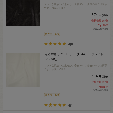
マットな風合いの柔らかい合皮です。合皮の中では薄手
です。水洗いOK！
374
円
(税込)
会員登録(無料)
17
pt獲得
※10cm単位価格
4件
合皮生地 サニーレザー（G-44） 1.ホワイト
10Bn99_
マットな風合いの柔らかい合皮です。合皮の中では薄手
です。水洗いOK！
374
円
(税込)
会員登録(無料)
17
pt獲得
※10cm単位価格
4件