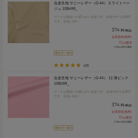
合皮生地 サニーレザー（G-44） 3.ライトベー
ジュ 10Bn99_
マットな風合いの柔らかい合皮です。合皮の中では薄手
です。水洗いOK！
374
円
(税込)
会員登録(無料)
17
pt獲得
※10cm単位価格
4件
合皮生地 サニーレザー（G-44） 12.薄ピンク
10Bn99_
マットな風合いの柔らかい合皮です。合皮の中では薄手
です。水洗いOK！
374
円
(税込)
会員登録(無料)
17
pt獲得
※10cm単位価格