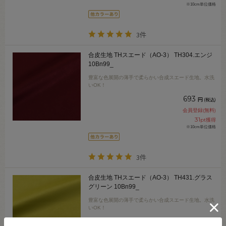
※10cm単位価格
3件
合皮生地 THスエード（AO-3） TH304.エンジ
10Bn99_
豊富な色展開の薄手で柔らかい合成スエード生地。水洗
いOK！
693
円
(税込)
会員登録(無料)
31
pt獲得
※10cm単位価格
3件
合皮生地 THスエード（AO-3） TH431.グラス
グリーン 10Bn99_
豊富な色展開の薄手で柔らかい合成スエード生地。水洗
いOK！
693
円
(税込)