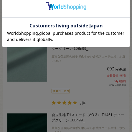
会員登録(無料)
31
pt獲得
※10cm単位価格
3件
合皮生地 THスエード（AO-3） TH441.ウォー
ターグリーン 10Bn99_
豊富な色展開の薄手で柔らかい合成スエード生地。水洗
いOK！
693
円
(税込)
会員登録(無料)
31
pt獲得
※10cm単位価格
3件
合皮生地 THスエード（AO-3） TH451.ディー
プグリーン 10Bn99_
豊富な色展開の薄手で柔らかい合成スエード生地。水洗