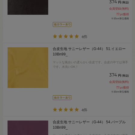
374
円
(税込)
会員登録(無料)
17
pt獲得
※10cm単位価格
4件
合皮生地 サニーレザー（G-44） 51.イエロー
10Bn99_
マットな風合いの柔らかい合皮です。合皮の中では薄手
です。水洗いOK！
374
円
(税込)
会員登録(無料)
17
pt獲得
※10cm単位価格
4件
合皮生地 サニーレザー（G-44） 54.パープル
10Bn99_