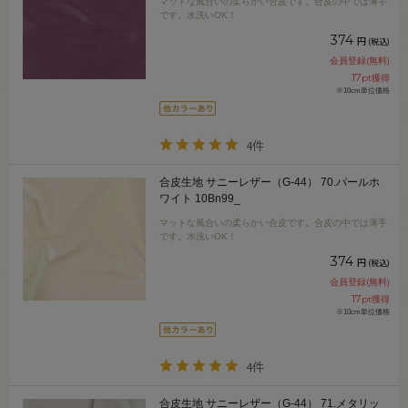
マットな風合いの柔らかい合皮です。合皮の中では薄手
です。水洗いOK！
374
円
(税込)
会員登録(無料)
17
pt獲得
※10cm単位価格
4件
合皮生地 サニーレザー（G-44） 70.パールホ
ワイト 10Bn99_
マットな風合いの柔らかい合皮です。合皮の中では薄手
です。水洗いOK！
374
円
(税込)
会員登録(無料)
17
pt獲得
※10cm単位価格
4件
合皮生地 サニーレザー（G-44） 71.メタリッ