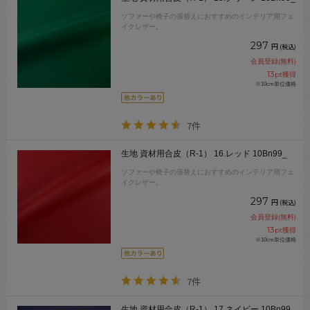
ソファーや椅子の張替えにおすすめのインテリア用フェ
イクレザー。
297
円
(税込)
会員登録(無料)
13
pt獲得
※10cm単位価格
7件
生地 資材用合皮（R-1） 16.レッド 10Bn99_
ソファーや椅子の張替えにおすすめのインテリア用フェ
イクレザー。
297
円
(税込)
会員登録(無料)
13
pt獲得
※10cm単位価格
7件
生地 資材用合皮（R-1） 17.ネイビー 10Bn99_