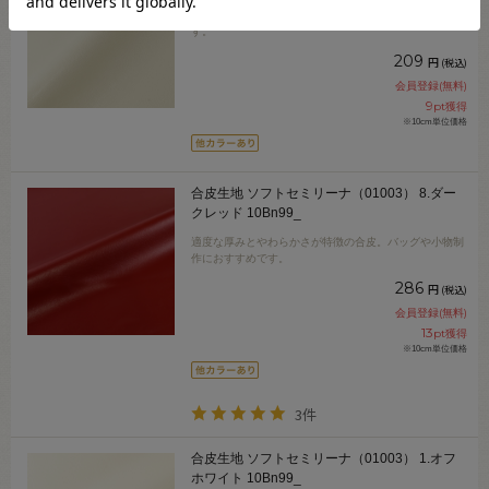
バッグや小物などの制作におすすめのハリのある合皮で
す。
209
円
(税込)
会員登録(無料)
9
pt獲得
※10cm単位価格
合皮生地 ソフトセミリーナ（01003） 8.ダー
クレッド 10Bn99_
適度な厚みとやわらかさが特徴の合皮。バッグや小物制
作におすすめです。
286
円
(税込)
会員登録(無料)
13
pt獲得
※10cm単位価格
3件
合皮生地 ソフトセミリーナ（01003） 1.オフ
ホワイト 10Bn99_