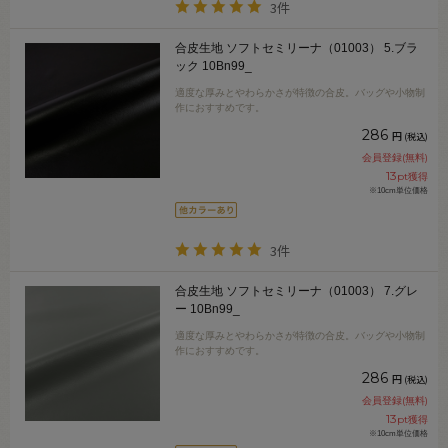
3件
合皮生地 ソフトセミリーナ（01003） 5.ブラ
ック 10Bn99_
適度な厚みとやわらかさが特徴の合皮。バッグや小物制
作におすすめです。
286
円
(税込)
会員登録(無料)
13
pt獲得
※10cm単位価格
3件
合皮生地 ソフトセミリーナ（01003） 7.グレ
ー 10Bn99_
適度な厚みとやわらかさが特徴の合皮。バッグや小物制
作におすすめです。
286
円
(税込)
会員登録(無料)
13
pt獲得
※10cm単位価格