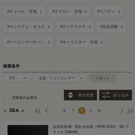
#チュール 生地
#ナイロン 生地
#リバティ
#ウィリアム・モリス
#ディアステラ
#糸見本帳
#ソーイングパターン
#キャラクター 生地
検索条件
0円～
合皮・フェイクレザー
リセット
表示切替
絞り込み
代表色のみ表示
364
6
7
8
9
10
全
件
合皮生地 新・貼れる合皮（NFW-1010） BK.ブ
ラック 10Bn99_