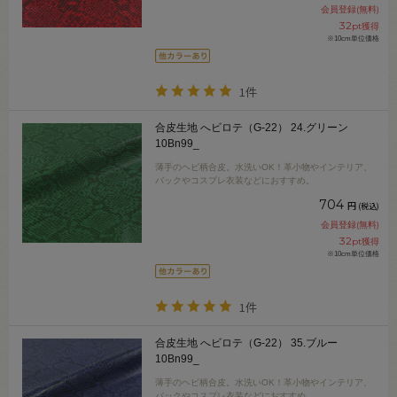
会員登録(無料)
32
pt獲得
※10cm単位価格
1件
合皮生地 へビロテ（G-22） 24.グリーン
10Bn99_
薄手のヘビ柄合皮。水洗いOK！革小物やインテリア、
バックやコスプレ衣装などにおすすめ。
704
円
(税込)
会員登録(無料)
32
pt獲得
※10cm単位価格
1件
合皮生地 へビロテ（G-22） 35.ブルー
10Bn99_
薄手のヘビ柄合皮。水洗いOK！革小物やインテリア、
バックやコスプレ衣装などにおすすめ。