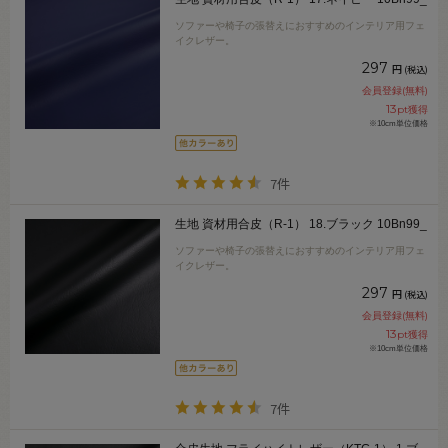
ソファーや椅子の張替えにおすすめのインテリア用フェ
イクレザー。
297
円
(税込)
会員登録(無料)
13
pt獲得
※10cm単位価格
7件
生地 資材用合皮（R-1） 18.ブラック 10Bn99_
ソファーや椅子の張替えにおすすめのインテリア用フェ
イクレザー。
297
円
(税込)
会員登録(無料)
13
pt獲得
※10cm単位価格
7件