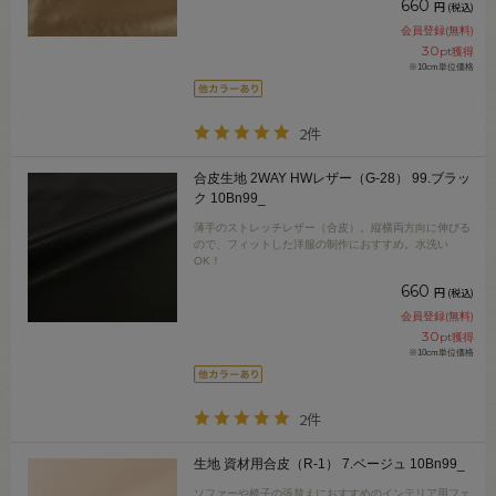
660
円
(税込)
会員登録(無料)
30
pt獲得
※10cm単位価格
2件
合皮生地 2WAY HWレザー（G-28） 99.ブラッ
ク 10Bn99_
薄手のストレッチレザー（合皮）。縦横両方向に伸びる
ので、フィットした洋服の制作におすすめ。水洗い
OK！
660
円
(税込)
会員登録(無料)
30
pt獲得
※10cm単位価格
2件
生地 資材用合皮（R-1） 7.ベージュ 10Bn99_
ソファーや椅子の張替えにおすすめのインテリア用フェ