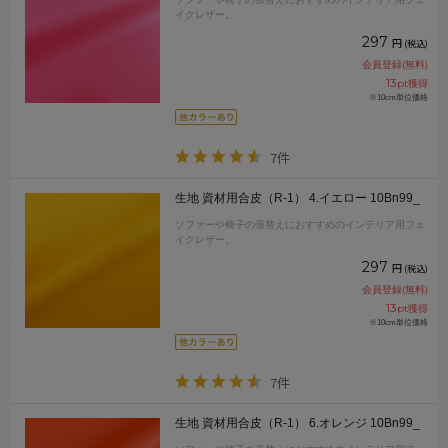
イクレザー。
297
円
(税込)
会員登録(無料)
13
pt獲得
※10cm単位価格
7件
生地 資材用合皮（R-1） 4.イエロー 10Bn99_
ソファーや椅子の張替えにおすすめのインテリア用フェ
イクレザー。
297
円
(税込)
会員登録(無料)
13
pt獲得
※10cm単位価格
7件
生地 資材用合皮（R-1） 6.オレンジ 10Bn99_