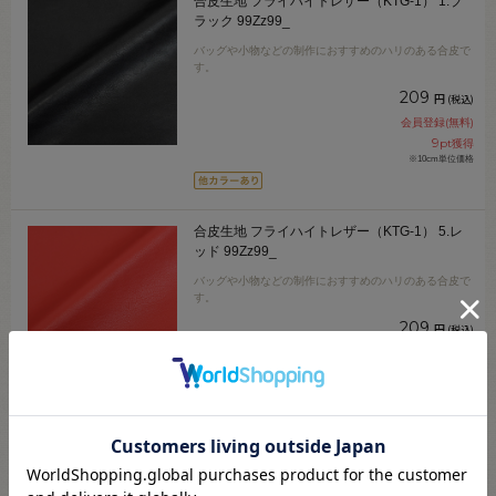
合皮生地 フライハイトレザー（KTG-1） 1.ブ
ラック 99Zz99_
バッグや小物などの制作におすすめのハリのある合皮で
す。
209
円
(税込)
会員登録(無料)
9
pt獲得
※10cm単位価格
合皮生地 フライハイトレザー（KTG-1） 5.レ
ッド 99Zz99_
バッグや小物などの制作におすすめのハリのある合皮で
す。
209
円
(税込)
会員登録(無料)
9
pt獲得
※10cm単位価格
合皮生地 フライハイトレザー（KTG-1） 11.オ
フホワイト 99Zz99_