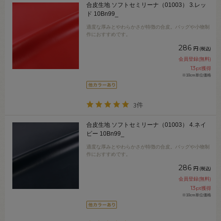
合皮生地 ソフトセミリーナ（01003） 3.レッ
ド 10Bn99_
適度な厚みとやわらかさが特徴の合皮。バッグや小物制
作におすすめです。
286
円
(税込)
会員登録(無料)
13
pt獲得
※10cm単位価格
3件
合皮生地 ソフトセミリーナ（01003） 4.ネイ
ビー 10Bn99_
適度な厚みとやわらかさが特徴の合皮。バッグや小物制
作におすすめです。
286
円
(税込)
会員登録(無料)
13
pt獲得
※10cm単位価格