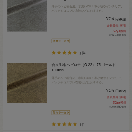
薄手のヘビ柄合皮。水洗いOK！革小物やインテリア、
バックやコスプレ衣装などにおすすめ。
704
円
(税込)
会員登録(無料)
32
pt獲得
※10cm単位価格
1件
合皮生地 へビロテ（G-22） 75.ゴールド
10Bn99_
薄手のヘビ柄合皮。水洗いOK！革小物やインテリア、
バックやコスプレ衣装などにおすすめ。
704
円
(税込)
会員登録(無料)
32
pt獲得
※10cm単位価格
1件