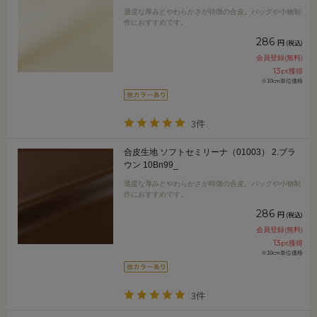
適度な厚みとやわらかさが特徴の合皮。バッグや小物制
作におすすめです。
286
円
(税込)
会員登録(無料)
13
pt獲得
※10cm単位価格
3件
合皮生地 ソフトセミリーナ（01003） 2.ブラ
ウン 10Bn99_
適度な厚みとやわらかさが特徴の合皮。バッグや小物制
作におすすめです。
286
円
(税込)
会員登録(無料)
13
pt獲得
※10cm単位価格
3件