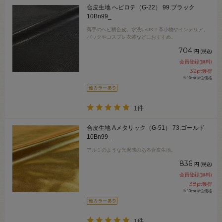
合皮生地 へビロテ（G-22） 99.ブラック
10Bn99_
薄手のヘビ柄合皮。水洗いOK！革小物やインテリア、
バックやコスプレ衣装などにおすすめ。
704
円
(税込)
会員登録(無料)
32
pt獲得
※10cm単位価格
1件
合皮生地 Aメタリック（G-51） 73.ゴールド
10Bn99_
アルミのような光沢感のある合皮生地。
836
円
(税込)
会員登録(無料)
38
pt獲得
※10cm単位価格
1件