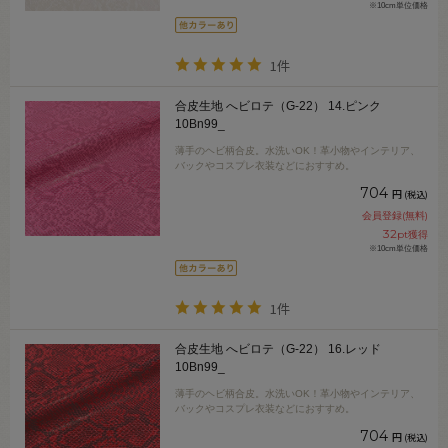
※10cm単位価格
1件
合皮生地 へビロテ（G-22） 14.ピンク
10Bn99_
薄手のヘビ柄合皮。水洗いOK！革小物やインテリア、
バックやコスプレ衣装などにおすすめ。
704
円
(税込)
会員登録(無料)
32
pt獲得
※10cm単位価格
1件
合皮生地 へビロテ（G-22） 16.レッド
10Bn99_
薄手のヘビ柄合皮。水洗いOK！革小物やインテリア、
バックやコスプレ衣装などにおすすめ。
704
円
(税込)