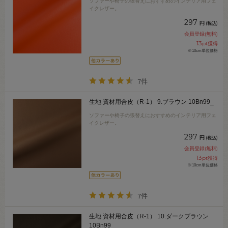
ソファーや椅子の張替えにおすすめのインテリア用フェ
イクレザー。
297
円
(税込)
会員登録(無料)
13
pt獲得
※10cm単位価格
7件
生地 資材用合皮（R-1） 9.ブラウン 10Bn99_
ソファーや椅子の張替えにおすすめのインテリア用フェ
イクレザー。
297
円
(税込)
会員登録(無料)
13
pt獲得
※10cm単位価格
7件
生地 資材用合皮（R-1） 10.ダークブラウン
10Bn99_