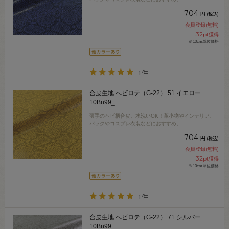
704
円
(税込)
会員登録(無料)
32
pt獲得
※10cm単位価格
1件
合皮生地 へビロテ（G-22） 51.イエロー
10Bn99_
薄手のヘビ柄合皮。水洗いOK！革小物やインテリア、
バックやコスプレ衣装などにおすすめ。
704
円
(税込)
会員登録(無料)
32
pt獲得
※10cm単位価格
1件
合皮生地 へビロテ（G-22） 71.シルバー
10Bn99_