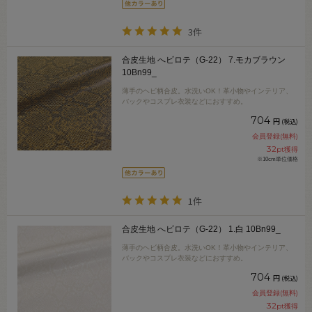
3件
合皮生地 へビロテ（G-22） 7.モカブラウン
10Bn99_
薄手のヘビ柄合皮。水洗いOK！革小物やインテリア、
バックやコスプレ衣装などにおすすめ。
704
円
(税込)
会員登録(無料)
32
pt獲得
※10cm単位価格
1件
合皮生地 へビロテ（G-22） 1.白 10Bn99_
薄手のヘビ柄合皮。水洗いOK！革小物やインテリア、
バックやコスプレ衣装などにおすすめ。
704
円
(税込)
会員登録(無料)
32
pt獲得