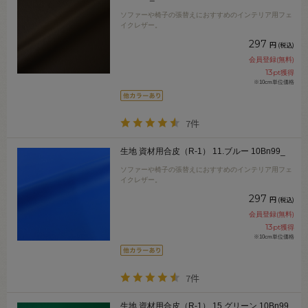
ソファーや椅子の張替えにおすすめのインテリア用フェ
イクレザー。
297
円
(税込)
会員登録(無料)
13
pt獲得
※10cm単位価格
7件
生地 資材用合皮（R-1） 11.ブルー 10Bn99_
ソファーや椅子の張替えにおすすめのインテリア用フェ
イクレザー。
297
円
(税込)
会員登録(無料)
13
pt獲得
※10cm単位価格
7件
生地 資材用合皮（R-1） 15.グリーン 10Bn99_