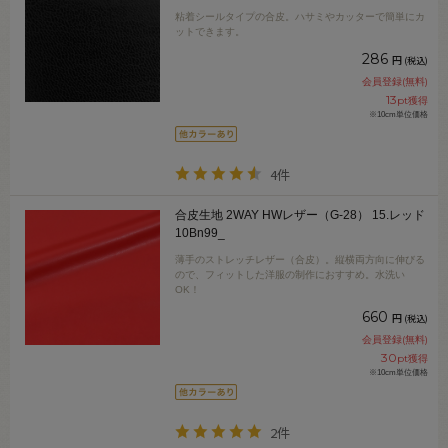
粘着シールタイプの合皮。ハサミやカッターで簡単にカ
ットできます。
286
円
(税込)
会員登録(無料)
13
pt獲得
※10cm単位価格
4件
合皮生地 2WAY HWレザー（G-28） 15.レッド
10Bn99_
薄手のストレッチレザー（合皮）。縦横両方向に伸びる
ので、フィットした洋服の制作におすすめ。水洗い
OK！
660
円
(税込)
会員登録(無料)
30
pt獲得
※10cm単位価格
2件