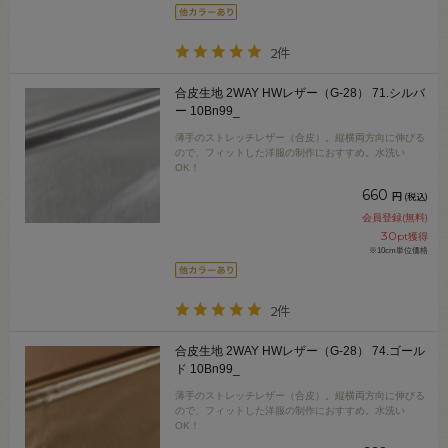
2件
合皮生地 2WAY HWレザー（G-28） 71.シルバ
ー 10Bn99_
薄手のストレッチレザー（合皮）。縦横両方向に伸びる
ので、フィットした洋服の制作におすすめ。水洗い
OK！
660
円
(税込)
会員登録(無料)
30
pt獲得
※10cm単位価格
2件
合皮生地 2WAY HWレザー（G-28） 74.ゴール
ド 10Bn99_
薄手のストレッチレザー（合皮）。縦横両方向に伸びる
ので、フィットした洋服の制作におすすめ。水洗い
OK！