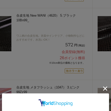
合皮生地 New WANI（4620） 5.ブラック
10Bn99_
ワニ柄の合皮生地。衣装やインテリア、小物制作などに
おすすめです。水洗いOK！
572
円
(税込)
会員登録(無料)
26
ポイント獲得
※10cm単位の価格となります。
合皮生地 メタフラッシュ（1047） 3.ピンク
99Zz99_
3件
発色がきれいなメタリック調の合皮です。水洗いOK！