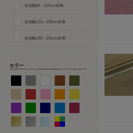
生地幅90～110cm未満
ダイヤ・スクエア・幾何学
生地幅110～130cm未満
星・月・宇宙
生地幅130～150cm未満
動物・生き物・恐竜柄
乗り物
カラー
ピアノ・音楽
バレエ・ダンス
スポーツ
食べ物・スイーツ