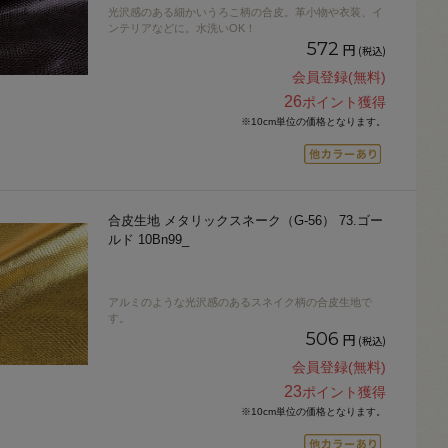
光沢感のある細かいうろこ柄の合皮。革小物や衣装、イ
ンテリアなどに。水洗いOK！
572
円
(税込)
会員登録(無料)
26
ポイント獲得
※10cm単位の価格となります。
合皮生地 メタリックスネーク（G-56） 73.ゴー
ルド 10Bn99_
アルミのような光沢感のあるスネイク柄の合皮生地で
す。
506
円
(税込)
会員登録(無料)
23
ポイント獲得
※10cm単位の価格となります。