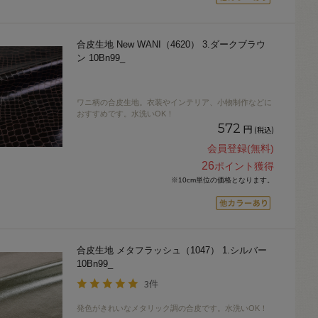
合皮生地 New WANI（4620） 3.ダークブラウ
ン 10Bn99_
ワニ柄の合皮生地。衣装やインテリア、小物制作などに
おすすめです。水洗いOK！
572
円
(税込)
会員登録(無料)
26
ポイント獲得
※10cm単位の価格となります。
合皮生地 メタフラッシュ（1047） 1.シルバー
10Bn99_
3件
発色がきれいなメタリック調の合皮です。水洗いOK！