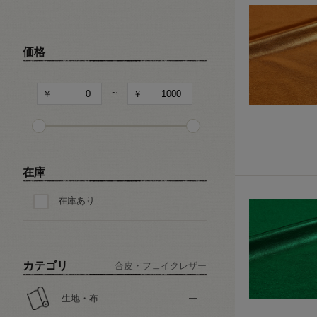
キャラクター
和・チャイナ風柄
価格
文字・記号
~
その他の柄
在庫
在庫あり
カテゴリ
合皮・フェイクレザー
生地・布