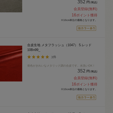
352
円
(税込)
会員登録(無料)
16
ポイント獲得
※10cm単位の価格となります。
合皮生地 メタフラッシュ（1047） 5.レッド
10Bn99_
3件
発色がきれいなメタリック調の合皮です。水洗いOK！
352
円
(税込)
会員登録(無料)
16
ポイント獲得
※10cm単位の価格となります。