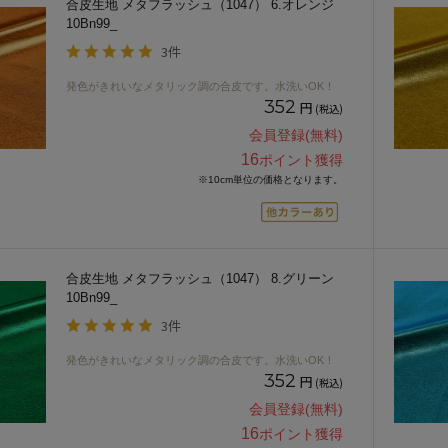
合皮生地 メタフラッシュ（1047） 6.オレンジ
10Bn99_
3件
発色がきれいなメタリック調の合皮です。水洗いOK！
352
円
(税込)
会員登録(無料)
16
ポイント獲得
※10cm単位の価格となります。
合皮生地 メタフラッシュ（1047） 8.グリーン
10Bn99_
3件
発色がきれいなメタリック調の合皮です。水洗いOK！
352
円
(税込)
会員登録(無料)
16
ポイント獲得