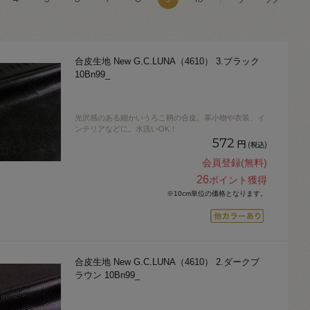
合皮生地 New G.C.LUNA（4610） 3.ブラック
10Bn99_
光沢感のある細かいうろこ柄の合皮。革小物や衣装、イ
ンテリアなどに。水洗いOK！
572
円
(税込)
会員登録(無料)
26
ポイント獲得
※10cm単位の価格となります。
合皮生地 New G.C.LUNA（4610） 2.ダークブ
ラウン 10Bn99_