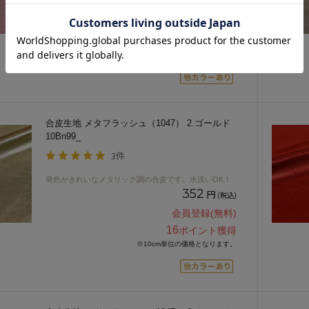
352
円
(税込)
会員登録(無料)
16
ポイント獲得
※10cm単位の価格となります。
合皮生地 メタフラッシュ（1047） 2.ゴールド
10Bn99_
3件
発色がきれいなメタリック調の合皮です。水洗いOK！
352
円
(税込)
会員登録(無料)
16
ポイント獲得
※10cm単位の価格となります。