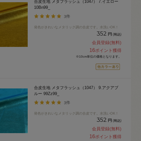
合皮生地 メタフラッシュ（1047） 7.イエロー
10Bn99_
3件
発色がきれいなメタリック調の合皮です。水洗いOK！
352
円
(税込)
会員登録(無料)
16
ポイント獲得
※10cm単位の価格となります。
合皮生地 メタフラッシュ（1047） 9.アクアブ
ルー 99Zz99_
3件
発色がきれいなメタリック調の合皮です。水洗いOK！
352
円
(税込)
会員登録(無料)
16
ポイント獲得