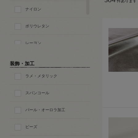
件あります
ナイロン
ポリウレタン
レーヨン
キュプラ
装飾・加工
ラメ・メタリック
その他の素材
スパンコール
パール・オーロラ加工
ビーズ