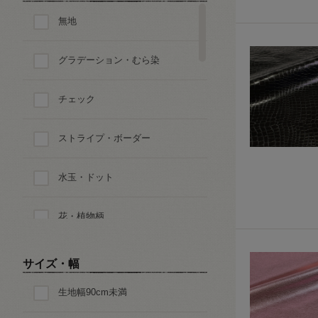
無地
グラデーション・むら染
チェック
ストライプ・ボーダー
水玉・ドット
花・植物柄
ペイズリー
サイズ・幅
生地幅90cm未満
迷彩・アニマルパターン