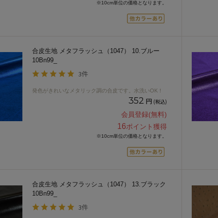
※10cm単位の価格となります。
合皮生地 メタフラッシュ（1047） 10.ブルー
10Bn99_
3件
発色がきれいなメタリック調の合皮です。水洗いOK！
352
円
(税込)
会員登録(無料)
16
ポイント獲得
※10cm単位の価格となります。
合皮生地 メタフラッシュ（1047） 13.ブラック
10Bn99_
3件