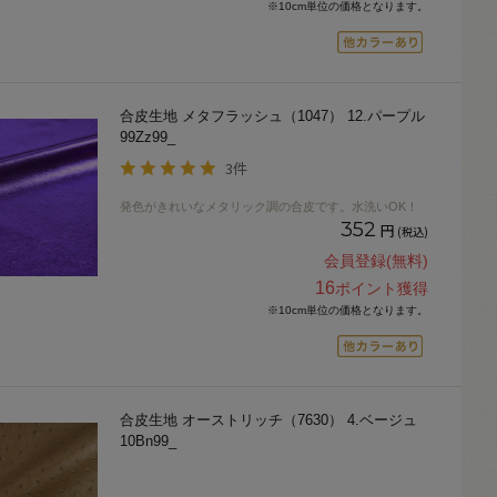
※10cm単位の価格となります。
合皮生地 メタフラッシュ（1047） 12.パープル
99Zz99_
3件
発色がきれいなメタリック調の合皮です。水洗いOK！
352
円
(税込)
会員登録(無料)
16
ポイント獲得
※10cm単位の価格となります。
合皮生地 オーストリッチ（7630） 4.ベージュ
10Bn99_