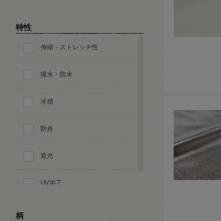
特性
伸縮・ストレッチ性
撥水・防水
冷感
防炎
遮光
UV加工
柄