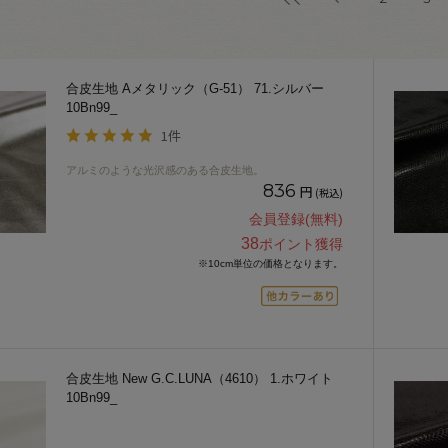
合皮生地 Aメタリック（G-51） 71.シルバー
10Bn99_
1件
アルミのような光沢感のある合皮生地。
836
円
(税込)
会員登録(無料)
38
ポイント獲得
※10cm単位の価格となります。
合皮生地 New G.C.LUNA（4610） 1.ホワイト
10Bn99_