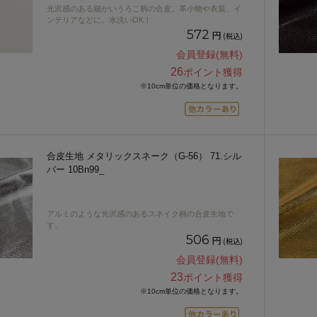
光沢感のある細かいうろこ柄の合皮。革小物や衣装、イ
ンテリアなどに。水洗いOK！
572
円
(税込)
会員登録(無料)
26
ポイント獲得
※10cm単位の価格となります。
合皮生地 メタリックスネーク（G-56） 71.シル
バー 10Bn99_
アルミのような光沢感のあるスネイク柄の合皮生地で
す。
506
円
(税込)
会員登録(無料)
23
ポイント獲得
※10cm単位の価格となります。