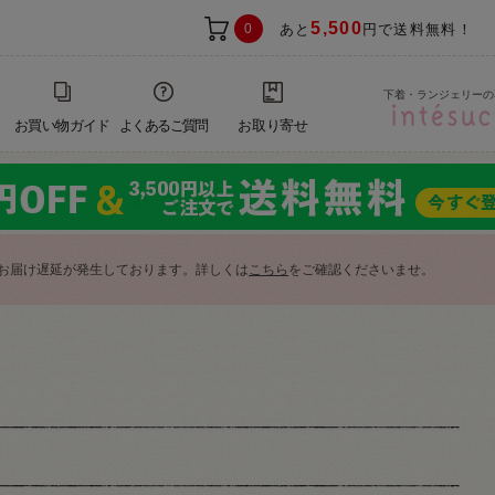
5,500
0
あと
円で送料無料！
下着・ランジェリーの
お買い物ガイド
よくあるご質問
お取り寄せ
お届け遅延が発生しております。詳しくは
こちら
をご確認くださいませ。