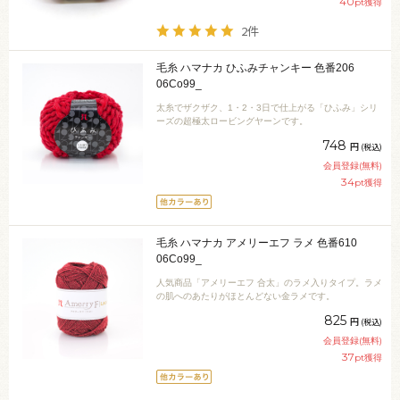
40
pt獲得
2件
毛糸 ハマナカ ひふみチャンキー 色番206
06Co99_
太糸でザクザク、1・2・3日で仕上がる「ひふみ」シリ
ーズの超極太ロービングヤーンです。
748
円
(税込)
会員登録(無料)
34
pt獲得
毛糸 ハマナカ アメリーエフ ラメ 色番610
06Co99_
人気商品「アメリーエフ 合太」のラメ入りタイプ。ラメ
の肌へのあたりがほとんどない金ラメです。
825
円
(税込)
会員登録(無料)
37
pt獲得