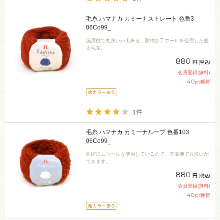
毛糸 ハマナカ カミーナストレート 色番3
06Co99_
洗濯機で丸洗いが出来る、防縮加工ウールを使用した並
太毛糸。
880
円
(税込)
会員登録(無料)
40
pt獲得
1件
毛糸 ハマナカ カミーナループ 色番103
06Co99_
防縮加工ウールを使用しているので、洗濯機で丸洗いが
できます。
880
円
(税込)
会員登録(無料)
40
pt獲得