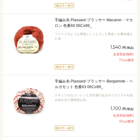
手編み糸 Plassard-プラッサー Macaron・マカ
ロン 色番60 06Co99_
ツイードのような表情としっとりした風合いを兼ね備え
た糸
1,540
円
(税込)
会員登録(無料)
70
pt獲得
手編み糸 Plassard-プラッサー Bergamote・ベ
ルガモット 色番63 06Co99_
ナチュラルなコットンと光沢感のあるポリエステルを組
み合わせた個性的な糸。
1,100
円
(税込)
会員登録(無料)
50
pt獲得