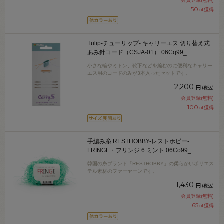
会員登録(無料)
50
pt獲得
Tulip-チューリップ- キャリーエス 切り替え式
あみ針コード（CSJA-01） 06Cq99_
小さな輪やミトン、靴下などを編むのに便利なキャリー
エス用のコードのみが3本入ったセットです。
2,200
円
(税込)
会員登録(無料)
100
pt獲得
手編み糸 RESTHOBBY-レストホビー-
FRINGE・フリンジ 6.ミント 06Co99_
韓国の糸ブランド「RESTHOBBY」の柔らかいポリエス
テル素材のファーヤーンです。
1,430
円
(税込)
会員登録(無料)
65
pt獲得