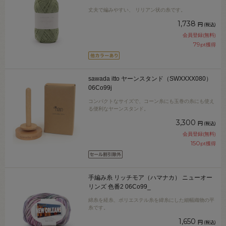
丈夫で編みやすい、 リリアン状の糸です。
1,738
円
(税込)
会員登録(無料)
79
pt獲得
sawada itto ヤーンスタンド（SWXXXX080）
06Co99j
コンパクトなサイズで、コーン糸にも玉巻の糸にも使え
る便利なヤーンスタンド。
3,300
円
(税込)
会員登録(無料)
150
pt獲得
手編み糸 リッチモア（ハマナカ） ニューオー
リンズ 色番2 06Co99_
綿糸を経糸、ポリエステル糸を緯糸にした細幅織物の平
糸です。
1,650
円
(税込)