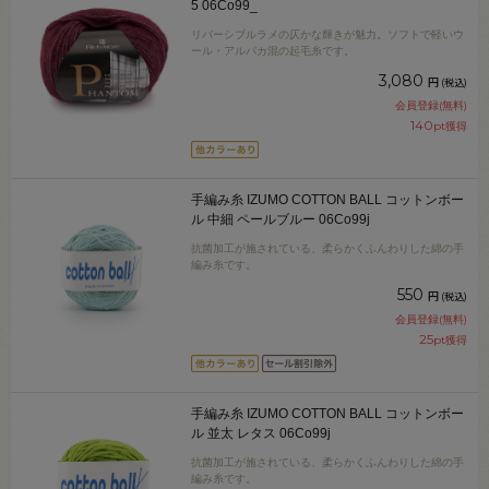
5 06Co99_
リバーシブルラメの仄かな輝きが魅力。ソフトで軽いウ
ール・アルパカ混の起毛糸です。
3,080
円
(税込)
会員登録(無料)
140
pt獲得
手編み糸 IZUMO COTTON BALL コットンボー
ル 中細 ペールブルー 06Co99j
抗菌加工が施されている、柔らかくふんわりした綿の手
編み糸です。
550
円
(税込)
会員登録(無料)
25
pt獲得
手編み糸 IZUMO COTTON BALL コットンボー
ル 並太 レタス 06Co99j
抗菌加工が施されている、柔らかくふんわりした綿の手
編み糸です。