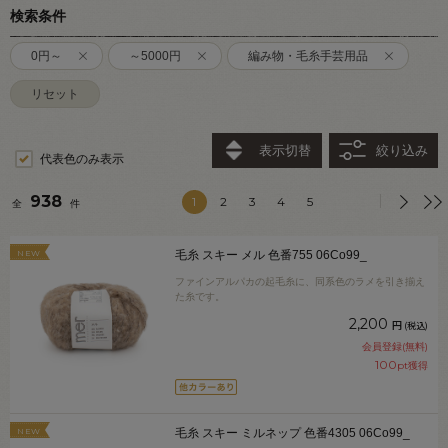
検索条件
0円～
～5000円
編み物・毛糸手芸用品
リセット
表示切替
絞り込み
代表色のみ表示
938
1
2
3
4
5
全
件
NEW
毛糸 スキー メル 色番755 06Co99_
ファインアルパカの起毛糸に、同系色のラメを引き揃え
た糸です。
2,200
円
(税込)
会員登録(無料)
100
pt獲得
NEW
毛糸 スキー ミルネップ 色番4305 06Co99_