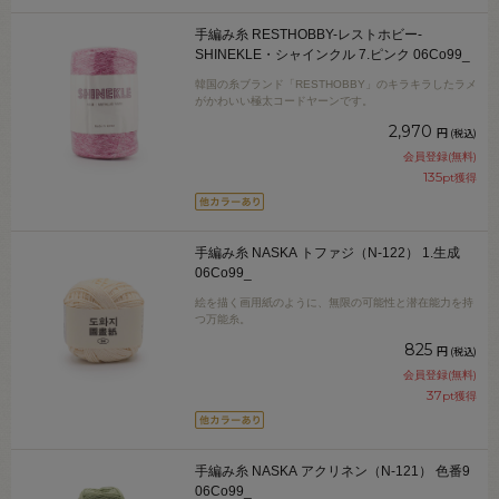
手編み糸 RESTHOBBY-レストホビー-
SHINEKLE・シャインクル 7.ピンク 06Co99_
韓国の糸ブランド「RESTHOBBY」のキラキラしたラメ
がかわいい極太コードヤーンです。
2,970
円
(税込)
会員登録(無料)
135
pt獲得
手編み糸 NASKA トファジ（N-122） 1.生成
06Co99_
絵を描く画用紙のように、無限の可能性と潜在能力を持
つ万能糸。
825
円
(税込)
会員登録(無料)
37
pt獲得
手編み糸 NASKA アクリネン（N-121） 色番9
06Co99_