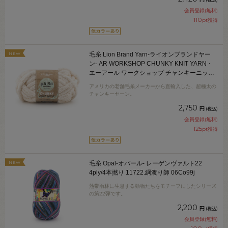
会員登録(無料)
110
pt獲得
NEW
毛糸 Lion Brand Yarn-ライオンブランドヤー
ン- AR WORKSHOP CHUNKY KNIT YARN・
エーアール ワークショップ チャンキーニット
ヤーン（951） 098AM.HUSK 06Co99_
アメリカの老舗毛糸メーカーから直輸入した、超極太の
チャンキーヤーン。
2,750
円
(税込)
会員登録(無料)
125
pt獲得
NEW
毛糸 Opal-オパール- レーゲンヴァルト22
4ply/4本撚り 11722.綱渡り師 06Co99j
熱帯雨林に生息する動物たちをモチーフにしたシリーズ
の第22弾です。
2,200
円
(税込)
会員登録(無料)