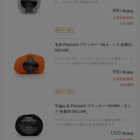
な、リリヤン状の手編み糸です。
990
円
(税込)
会員登録(無料)
45
pt獲得
毛糸 Plassard-プラッサー- SILA・シラ 色番51
06Co99_
ベビーアルパカ、アクリル、ポリアミドを混紡した、オ
ールシーズン対応のモヘヤ調の手編み糸です。
990
円
(税込)
会員登録(無料)
45
pt獲得
手編み糸 Plassard-プラッサー- NUMIA・ヌミ
ア 色番99 06Co99_
オーガニックコットンとメタリック繊維を使用した、シ
ックで洗練された輝きのある手編み糸です。
1,100
円
(税込)