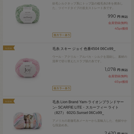
紡毛シルクネップ系にトップ染の梳毛糸2本を撚糸し
た、ツイードタイプの並太ストレート糸です。
990
円
(税込)
会員登録(無料)
45
pt獲得
NEW
毛糸 スキー ジョイ 色番4504 06Co99_
ウール・アクリル・アルパカ・シルクを混紡し、素材の
混率で切り替えたスラブ状の糸です。
1,078
円
(税込)
会員登録(無料)
49
pt獲得
NEW
毛糸 Lion Brand Yarn-ライオンブランドヤー
ン- SCARFIE LITE・スカーフィー ライト
（827） 602G.Sunset 06Co99_
アメリカの老舗毛糸メーカーから直輸入した、色鮮やか
な段染め糸。
2,420
円
(税込)