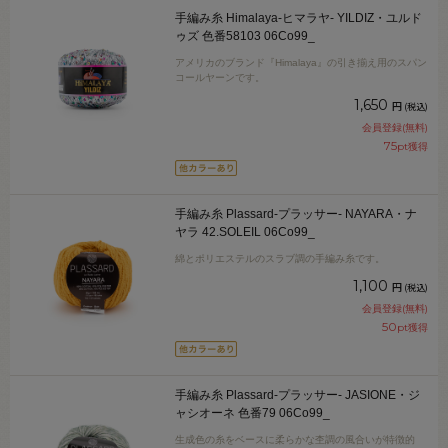
手編み糸 Himalaya-ヒマラヤ- YILDIZ・ユルド
ゥズ 色番58103 06Co99_
アメリカのブランド『Himalaya』の引き揃え用のスパン
コールヤーンです。
1,650
円
(税込)
会員登録(無料)
75
pt獲得
手編み糸 Plassard-プラッサー- NAYARA・ナ
ヤラ 42.SOLEIL 06Co99_
綿とポリエステルのスラブ調の手編み糸です。
1,100
円
(税込)
会員登録(無料)
50
pt獲得
手編み糸 Plassard-プラッサー- JASIONE・ジ
ャシオーネ 色番79 06Co99_
生成色の糸をベースに柔らかな杢調の風合いが特徴的