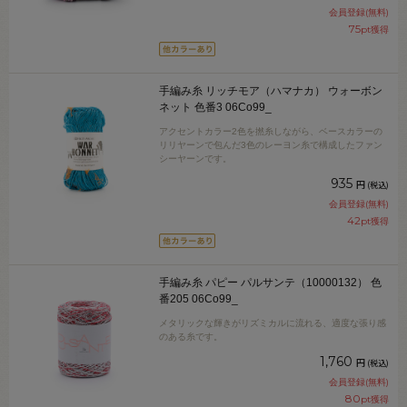
会員登録(無料)
75
pt獲得
手編み糸 リッチモア（ハマナカ） ウォーボン
ネット 色番3 06Co99_
アクセントカラー2色を撚糸しながら、ベースカラーの
リリヤーンで包んだ3色のレーヨン糸で構成したファン
シーヤーンです。
935
円
(税込)
会員登録(無料)
42
pt獲得
手編み糸 パピー パルサンテ（10000132） 色
番205 06Co99_
メタリックな輝きがリズミカルに流れる、適度な張り感
のある糸です。
1,760
円
(税込)
会員登録(無料)
80
pt獲得