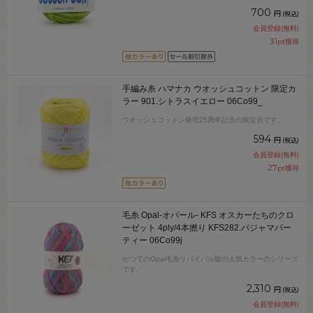
700
円
(税込)
会員登録(無料)
31
pt獲得
手編み糸 ハマナカ ウオッシュコットン 限定カ
ラー 901.シトラスイエロー 06Co99_
ウオッシュコットン発売25周年記念の限定色です。
594
円
(税込)
会員登録(無料)
27
pt獲得
毛糸 Opal-オパール- KFS オスカーたちのクロ
ーゼット 4ply/4本撚り KFS282.パジャマパー
ティー 06Co99j
かつてのOpal毛糸リバイバル版の人気カラーのシリーズ
です。
2,310
円
(税込)
会員登録(無料)