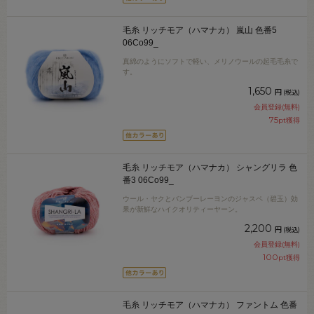
毛糸 リッチモア（ハマナカ） 嵐山 色番5
06Co99_
真綿のようにソフトで軽い、メリノウールの起毛毛糸で
す。
1,650
円
(税込)
会員登録(無料)
75
pt獲得
毛糸 リッチモア（ハマナカ） シャングリラ 色
番3 06Co99_
ウール・ヤクとバンブーレーヨンのジャスペ（碧玉）効
果が新鮮なハイクオリティーヤーン。
2,200
円
(税込)
会員登録(無料)
100
pt獲得
毛糸 リッチモア（ハマナカ） ファントム 色番