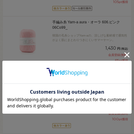
105
pt獲得
手編み糸 Yarn-a aura・オーラ 606.ピンク
06Co99_
韓国の毛糸ショップYarn-aの、涼しげな素材感で通気性
がよく肌にまとわりつきにくいサマーヤーン。
1,430
円
(税込)
会員登録(無料)
65
pt獲得
手編み糸 Yarn-a Hanji Soul・ハンジソウル
704.スカイ 06Co99_
韓国の毛糸ショップYarn-aの、ナチュラルな質感の紙と
綿の混紡糸です。
2,200
円
(税込)
会員登録(無料)
100
pt獲得