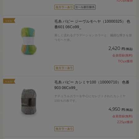
100
pt獲得
NEW
毛糸 パピー ジーヴルモヘヤ（10000325） 色
番601 06Co99_
美しく流れるグラデーションカラーと、繊細な輝きを放
つモヘヤ糸。
2,420
円
(税込)
会員登録(無料)
110
pt獲得
NEW
毛糸 パピー カシミヤ100（10000710） 色番
903 06Co99_
ナチュラルカラーを中心にセレクトされたカシミヤ
100％の糸です。
4,950
円
(税込)
会員登録(無料)
225
pt獲得