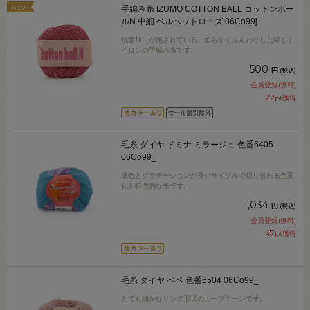
NEW
手編み糸 IZUMO COTTON BALL コットンボー
ルN 中細 ベルベットローズ 06Co99j
抗菌加工が施されている、柔らかくふんわりした綿とナ
イロンの手編み糸です。
500
円
(税込)
会員登録(無料)
22
pt獲得
毛糸 ダイヤ ドミナ ミラージュ 色番6405
06Co99_
単色とグラデーションが長いサイクルで切り替わる色変
化が特徴的な糸です。
1,034
円
(税込)
会員登録(無料)
47
pt獲得
毛糸 ダイヤ ペペ 色番6504 06Co99_
とても細かなリング形状のループヤーンです。