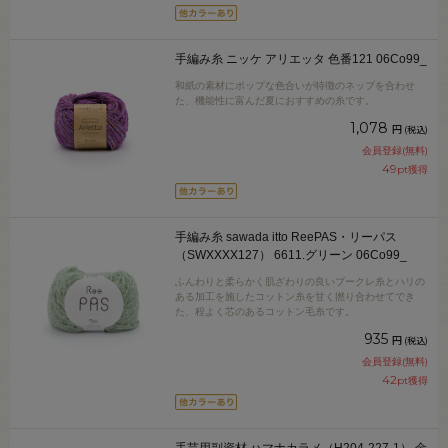
手編み糸 ニッケ アリエッタ 色番121 06Co99_
和紙の素材にポップな色合いが特徴のネップを合わせ
た、機能性に富んだ夏におすすめの糸です。
1,078
円
(税込)
会員登録(無料)
49
pt獲得
手編み糸 sawada itto ReePAS・リーパス
（SWXXXX127） 6611.グリーン 06Co99_
ふんわりと柔らかく肌ざわりの良いブークレ糸とハリの
ある加工を施したコットン糸を甘く撚り合わせてでき
た、程よく芯のあるコットン毛糸です。
935
円
(税込)
会員登録(無料)
42
pt獲得
手芸用副資材 ハマナカラメ（H204-227-1） 金