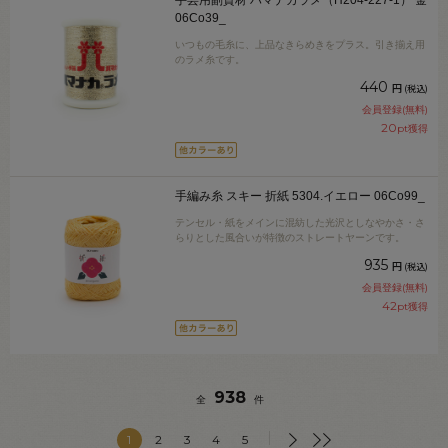
06Co39_
いつもの毛糸に、上品なきらめきをプラス。引き揃え用
のラメ糸です。
440
円
(税込)
会員登録(無料)
20
pt獲得
手編み糸 スキー 折紙 5304.イエロー 06Co99_
テンセル・紙をメインに混紡した光沢としなやかさ・さ
らりとした風合いが特徴のストレートヤーンです。
935
円
(税込)
会員登録(無料)
42
pt獲得
938
全
件
1
2
3
4
5