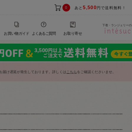
5,500
0
あと
円で送料無料！
下着・ランジェリーの
お買い物ガイド
よくあるご質問
お取り寄せ
お届け遅延が発生しております。詳しくは
こちら
をご確認くださいませ。