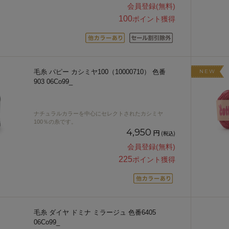
会員登録(無料)
100
ポイント獲得
毛糸 パピー カシミヤ100（10000710） 色番
NEW
903 06Co99_
ナチュラルカラーを中心にセレクトされたカシミヤ
100％の糸です。
4,950
円
(税込)
会員登録(無料)
225
ポイント獲得
毛糸 ダイヤ ドミナ ミラージュ 色番6405
06Co99_