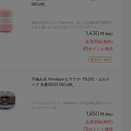
06Co99_
韓国の毛糸ショップYarn-aの、涼しげな素材感で通気性
がよく肌にまとわりつきにくいサマーヤーン。
1,430
円
(税込)
会員登録(無料)
65
ポイント獲得
手編み糸 Himalaya-ヒマラヤ- YILDIZ・ユルド
ゥズ 色番58103 06Co99_
アメリカのブランド『Himalaya』の引き揃え用のスパン
コールヤーンです。
1,650
円
(税込)
会員登録(無料)
75
ポイント獲得