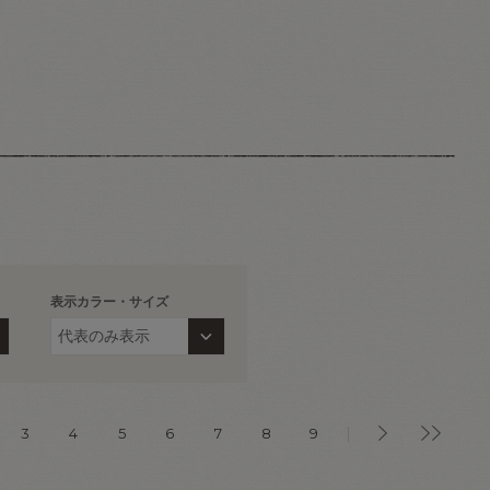
表示カラー・サイズ
3
4
5
6
7
8
9