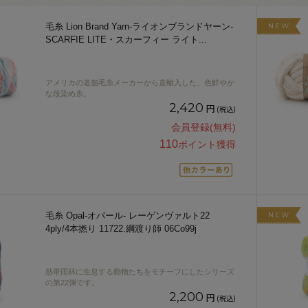
毛糸 Lion Brand Yarn-ライオンブランドヤーン-
NEW
SCARFIE LITE・スカーフィー ライト
...
アメリカの老舗毛糸メーカーから直輸入した、色鮮やか
な段染め糸。
2,420
円
(税込)
会員登録(無料)
110
ポイント獲得
毛糸 Opal-オパール- レーゲンヴァルト22
NEW
4ply/4本撚り 11722.綱渡り師 06Co99j
熱帯雨林に生息する動物たちをモチーフにしたシリーズ
の第22弾です。
2,200
円
(税込)