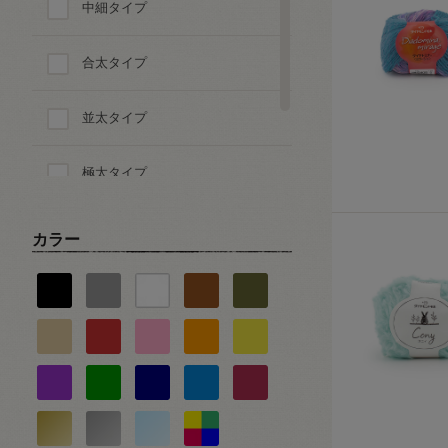
中細タイプ
テープ
合太タイプ
その他
並太タイプ
極太タイプ
超極太タイプ
カラー