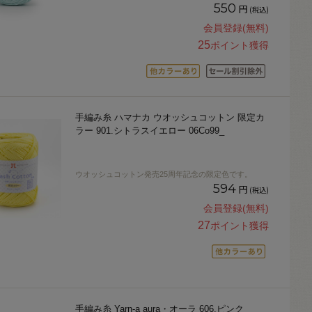
550
円
(税込)
会員登録(無料)
25
ポイント獲得
手編み糸 ハマナカ ウオッシュコットン 限定カ
ラー 901.シトラスイエロー 06Co99_
ウオッシュコットン発売25周年記念の限定色です。
594
円
(税込)
会員登録(無料)
27
ポイント獲得
手編み糸 Yarn-a aura・オーラ 606.ピンク