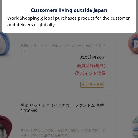
毛糸 リッチモア（ハマナカ） 嵐山 色番5
06Co99_
真綿のようにソフトで軽い、メリノウールの起毛毛糸で
す。
1,650
円
(税込)
会員登録(無料)
75
ポイント獲得
毛糸 リッチモア（ハマナカ） ファントム 色番
5 06Co99_
リバーシブルラメの仄かな輝きが魅力。ソフトで軽いウ
ール・アルパカ混の起毛糸です。