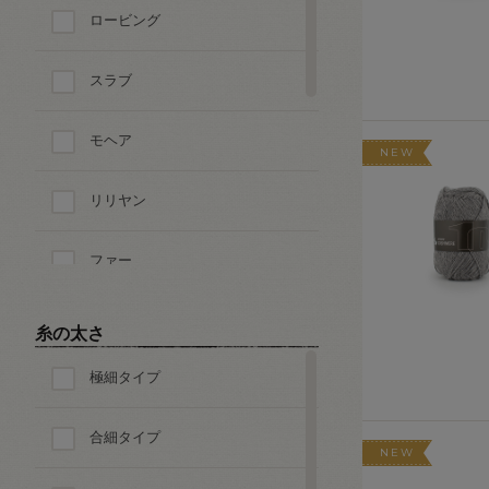
ロービング
その他の素材
スラブ
モヘア
NEW
リリヤン
ファー
ループ・ブークレ
糸の太さ
極細タイプ
ツイード
合細タイプ
モール
NEW