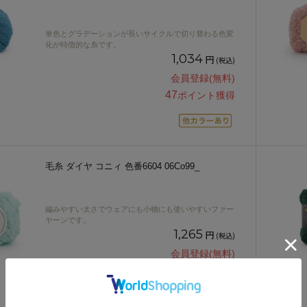
単色とグラデーションが長いサイクルで切り替わる色変
化が特徴的な糸です。
1,034
円
(税込)
会員登録(無料)
47
ポイント獲得
毛糸 ダイヤ コニィ 色番6604 06Co99_
編みやすい太さでウェアにも小物にも使いやすいファー
ヤーンです。
1,265
円
(税込)
会員登録(無料)
57
ポイント獲得