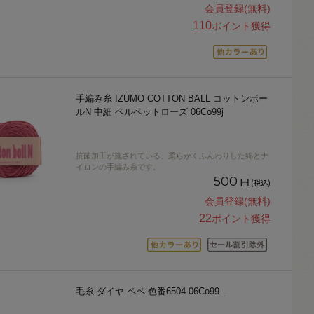
会員登録(無料)
110
ポイント獲得
手編み糸 IZUMO COTTON BALL コットンボー
ルN 中細 ベルベットローズ 06Co99j
抗菌加工が施されている、柔らかくふんわりした綿とナ
イロンの手編み糸です。
500
円
(税込)
会員登録(無料)
22
ポイント獲得
毛糸 ダイヤ ペペ 色番6504 06Co99_