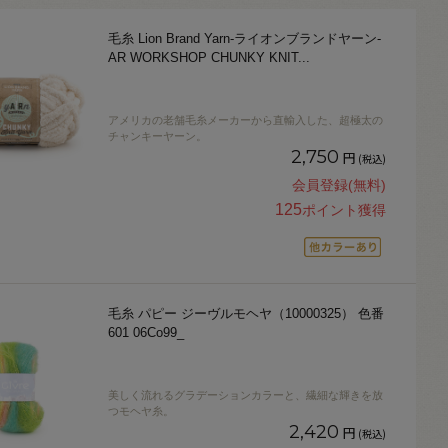
毛糸 Lion Brand Yarn-ライオンブランドヤーン-
AR WORKSHOP CHUNKY KNIT
...
アメリカの老舗毛糸メーカーから直輸入した、超極太の
チャンキーヤーン。
2,750
円
(税込)
会員登録(無料)
125
ポイント獲得
毛糸 パピー ジーヴルモヘヤ（10000325） 色番
601 06Co99_
美しく流れるグラデーションカラーと、繊細な輝きを放
つモヘヤ糸。
2,420
円
(税込)