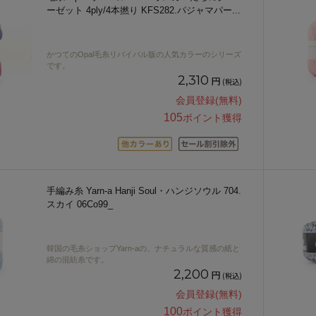
ーゼット 4ply/4本撚り KFS282.パジャマパー
...
かつてのOpal毛糸リバイバル版の人気カラーのシリーズ
です。
2,310
円
(税込)
会員登録(無料)
105
ポイント獲得
手編み糸 Yarn-a Hanji Soul・ハンジソウル 704.
スカイ 06Co99_
韓国の毛糸ショップYarn-aの、ナチュラルな質感の紙と
綿の混紡糸です。
2,200
円
(税込)
会員登録(無料)
100
ポイント獲得