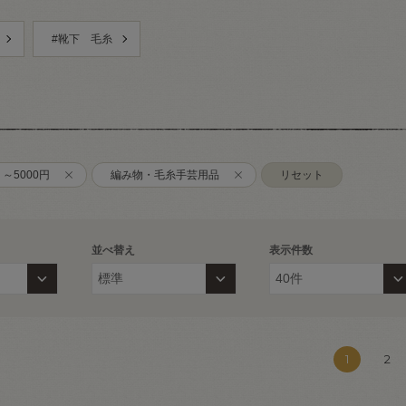
#靴下 毛糸
～5000円
編み物・毛糸手芸用品
リセット
並べ替え
表示件数
1
2