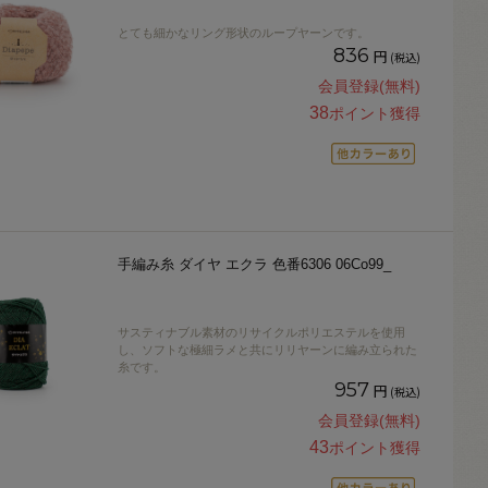
とても細かなリング形状のループヤーンです。
836
円
(税込)
会員登録(無料)
38
ポイント獲得
手編み糸 ダイヤ エクラ 色番6306 06Co99_
サスティナブル素材のリサイクルポリエステルを使用
し、ソフトな極細ラメと共にリリヤーンに編み立られた
糸です。
957
円
(税込)
会員登録(無料)
43
ポイント獲得