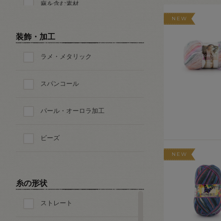
麻を含む素材
NEW
毛・ウール100%
装飾・加工
ラメ・メタリック
毛・ウールを含む素材
スパンコール
シルク
パール・オーロラ加工
ポリエステル
ビーズ
ナイロン
NEW
アクリル
糸の形状
レーヨン
ストレート
キュプラ