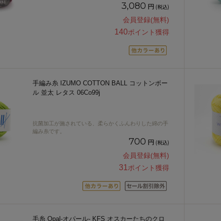
3,080
円
(税込)
会員登録(無料)
140
ポイント獲得
手編み糸 IZUMO COTTON BALL コットンボー
ル 並太 レタス 06Co99j
抗菌加工が施されている、柔らかくふんわりした綿の手
編み糸です。
700
円
(税込)
会員登録(無料)
31
ポイント獲得
毛糸 Opal-オパール- KFS オスカーたちのクロ