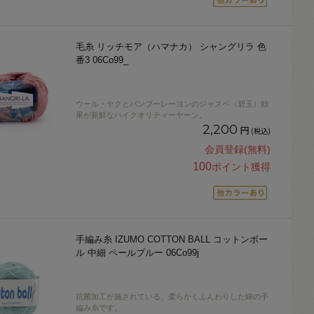
毛糸 リッチモア（ハマナカ） シャングリラ 色
番3 06Co99_
ウール・ヤクとバンブーレーヨンのジャスペ（碧玉）効
果が新鮮なハイクオリティーヤーン。
2,200
円
(税込)
会員登録(無料)
100
ポイント獲得
手編み糸 IZUMO COTTON BALL コットンボー
ル 中細 ペールブルー 06Co99j
抗菌加工が施されている、柔らかくふんわりした綿の手
編み糸です。