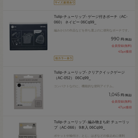
Tulip-チューリップ- ゲージ付きポーチ（AC-
060） ネイビー 06Cq99_
編みかけの作品などを持ち運ぶのに便利なポーチです。
990
円
(税込)
会員登録(無料)
45
pt獲得
Tulip-チューリップ- クリアクイックゲージ
（AC-052） 06Cq99_
コンパクトなのに、機能的な便利アイテム。
1,045
円
(税込)
会員登録(無料)
47
pt獲得
Tulip-チューリップ- 編み物まち針 チューリッ
プ（AC-066） 9本入 06Cq99_
ポケットや袖付け、とじ、はぎなどの仮止めに便利