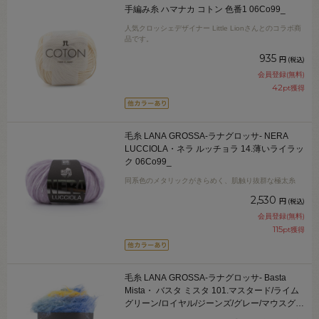
手編み糸 ハマナカ コトン 色番1 06Co99_
人気クロッシェデザイナー Little Lionさんとのコラボ商
品です。
935
円
(税込)
会員登録(無料)
42
pt獲得
毛糸 LANA GROSSA-ラナグロッサ- NERA
LUCCIOLA・ネラ ルッチョラ 14.薄いライラッ
ク 06Co99_
同系色のメタリックがきらめく、肌触り抜群な極太糸
2,530
円
(税込)
会員登録(無料)
115
pt獲得
毛糸 LANA GROSSA-ラナグロッサ- Basta
Mista・ バスタ ミスタ 101.マスタード/ライム
グリーン/ロイヤル/ジーンズ/グレー/マウスグレ
ー 06Co99_