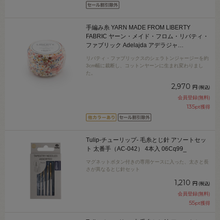
手編み糸 YARN MADE FROM LIBERTY
FABRIC ヤーン・メイド・フロム・リバティ・
ファブリック Adelajda アデラジャ
（3631256） 色番LCK 06Co99j
リバティ・ファブリックスのシェラトンジャージーを約
3cm幅に裁断し、コットンヤーンに生まれ変わりまし
た。
2,970
円
(税込)
会員登録(無料)
135
pt獲得
Tulip-チューリップ- 毛糸とじ針 アソートセッ
ト 太番手（AC-042） 4本入 06Cq99_
マグネットボタン付きの専用ケースに入った、太さと長
さが異なるとじ針セット
1,210
円
(税込)
会員登録(無料)
55
pt獲得