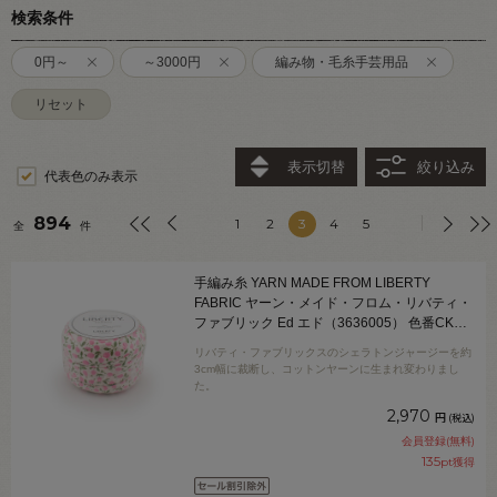
検索条件
0円～
～3000円
編み物・毛糸手芸用品
リセット
表示切替
絞り込み
代表色のみ表示
894
1
2
3
4
5
全
件
手編み糸 YARN MADE FROM LIBERTY
FABRIC ヤーン・メイド・フロム・リバティ・
ファブリック Ed エド（3636005） 色番CK
06Co99j
リバティ・ファブリックスのシェラトンジャージーを約
3cm幅に裁断し、コットンヤーンに生まれ変わりまし
た。
2,970
円
(税込)
会員登録(無料)
135
pt獲得