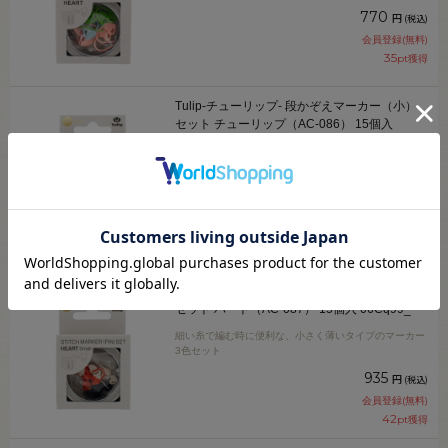
770
円
(税込)
会員登録(無料)
35
pt獲得
Tulip-チューリップ- 段かぞえマーカー（小）
セット チューリップ（AC-086） 15個入
06Cq99_
細い糸で編む時に便利な、小さく薄いタイプのマーカー
3色セット
935
円
(税込)
会員登録(無料)
42
pt獲得
Tulip-チューリップ- 段かぞえマーカー（小）
セット ハート（AC-087） 15個入 06Cq99_
細い糸で編む時に便利な、小さく薄いタイプのマーカー
3色セット
935
円
(税込)
会員登録(無料)
42
pt獲得