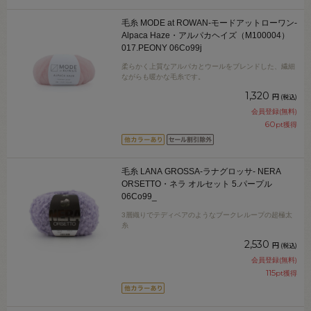
毛糸 MODE at ROWAN-モードアットローワン-
Alpaca Haze・アルパカヘイズ（M100004）
017.PEONY 06Co99j
柔らかく上質なアルパカとウールをブレンドした、繊細
ながらも暖かな毛糸です。
1,320
円
(税込)
会員登録(無料)
60
pt獲得
毛糸 LANA GROSSA-ラナグロッサ- NERA
ORSETTO・ネラ オルセット 5.パープル
06Co99_
3層織りでテディベアのようなブークレループの超極太
糸
2,530
円
(税込)
会員登録(無料)
115
pt獲得