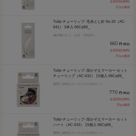
会員登録(無料)
30
pt獲得
Tulip-チューリップ- 毛糸とじ針 No.20（AC-
041） 3本入 06Cq99_
編み物のとじ・はぎ・糸始末に
660
円
(税込)
会員登録(無料)
30
pt獲得
Tulip-チューリップ- 段かぞえマーカー セット
チューリップ（AC-032） 15個入 06Cq99_
携帯に便利なケース入りの3色セット
770
円
(税込)
会員登録(無料)
35
pt獲得
Tulip-チューリップ- 段かぞえマーカー セット
ハート（AC-033） 15個入 06Cq99_
携帯に便利なケース入りの3色セット