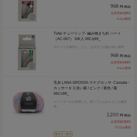
968
円
(税込)
会員登録(無料)
44
pt獲得
Tulip-チューリップ- 編み物まち針 ハート
（AC-067） 9本入 06Cq99_
ポケットや袖付け、とじ、はぎなどの仮止めに便利
968
円
(税込)
会員登録(無料)
44
pt獲得
毛糸 LANA GROSSA-ラナグロッサ- Cassata・
カッサータ 3.淡い紫 / ピンク / 黄色 / 紫
06Co99_
メリノウールを使用した、軽くてふんわりとした極太
糸。
2,200
円
(税込)
会員登録(無料)
100
pt獲得