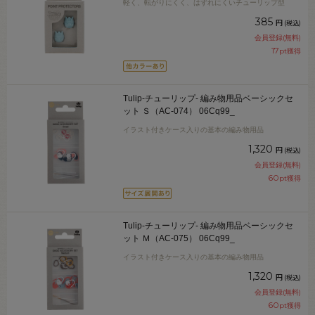
軽く、転がりにくく、はずれにくいチューリップ型
385
円
(税込)
会員登録(無料)
17
pt獲得
Tulip-チューリップ- 編み物用品ベーシックセ
ット Ｓ（AC-074） 06Cq99_
イラスト付きケース入りの基本の編み物用品
1,320
円
(税込)
会員登録(無料)
60
pt獲得
Tulip-チューリップ- 編み物用品ベーシックセ
ット Ｍ（AC-075） 06Cq99_
イラスト付きケース入りの基本の編み物用品
1,320
円
(税込)
会員登録(無料)
60
pt獲得