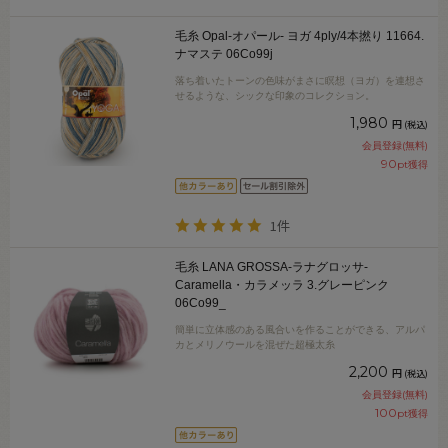
毛糸 Opal-オパール- ヨガ 4ply/4本撚り 11664.
ナマステ 06Co99j
落ち着いたトーンの色味がまさに瞑想（ヨガ）を連想さ
せるような、シックな印象のコレクション。
1,980
円
(税込)
会員登録(無料)
90
pt獲得
1件
毛糸 LANA GROSSA-ラナグロッサ-
Caramella・カラメッラ 3.グレーピンク
06Co99_
簡単に立体感のある風合いを作ることができる、アルパ
カとメリノウールを混ぜた超極太糸
2,200
円
(税込)
会員登録(無料)
100
pt獲得