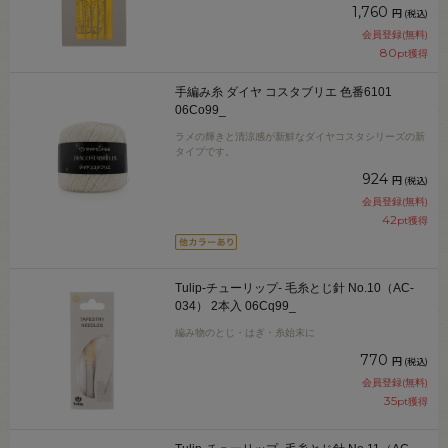
1,760
円
(税込)
会員登録(無料)
80
pt獲得
手編み糸 ダイヤ コスタブリエ 色番6101
06Co99_
ラメの輝きと清涼感が新鮮なダイヤコスタシリーズの新
タイプです。
924
円
(税込)
会員登録(無料)
42
pt獲得
Tulip-チューリップ- 毛糸とじ針 No.10（AC-
034） 2本入 06Cq99_
編み物のとじ・はぎ・糸始末に
770
円
(税込)
会員登録(無料)
35
pt獲得