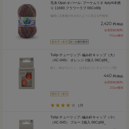
毛糸 Opal-オパール- ブーケムリネ 4ply/4本撚
り 11680.フラワーラブ 06Co99j
編地に立体感が生まれたように見える中細糸
2,420
円
(税込)
会員登録(無料)
110
pt獲得
Tulip-チューリップ- 編み針キャップ（大）
（AC-049） オレンジ 2個入 06Cq99_
軽く、転がりにくく、はずれにくいチューリップ型
440
円
(税込)
会員登録(無料)
20
pt獲得
1件
Tulip-チューリップ- 編み針キャップ（小）
（AC-045） ブルー 2個入 06Cq99_