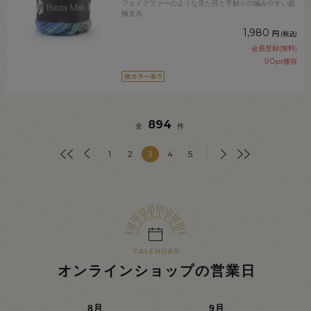
フェイクファーのような見た目と手触りの編みやすい超
極太糸
1,980
円
(税込)
会員登録(無料)
90
pt獲得
894
全
件
1
2
3
4
5
オンラインショップの営業日
8
月
9
月