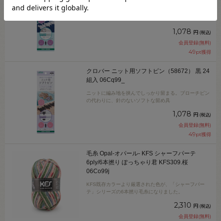
ニットに編み地を挟んでしっかり留まる。ブローチピン
の代わりに、針のないソフトな留め具
1,078
円
(税込)
会員登録(無料)
49
pt獲得
クロバー ニット用ソフトピン（58672） 黒 24
組入 06Cq99_
ニットに編み地を挟んでしっかり留まる。ブローチピン
の代わりに、針のないソフトな留め具
1,078
円
(税込)
会員登録(無料)
49
pt獲得
毛糸 Opal-オパール- KFS シャーフパーテ
6ply/6本撚り ぽっちゃり君 KFS309.桜
06Co99j
KFS既存カラーより厳選された色が、「シャーフパー
テ」シリーズの6本撚り毛糸になりました。
2,310
円
(税込)
会員登録(無料)