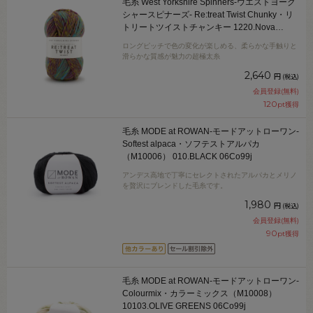
毛糸 West Yorkshire Spinners-ウエストヨーク
シャースピナーズ- Re:treat Twist Chunky・リ
トリートツイストチャンキー 1220.Nova
06Co99_
ロングピッチで色の変化が楽しめる、柔らかな手触りと
滑らかな質感が魅力の超極太糸
2,640
円
(税込)
会員登録(無料)
120
pt獲得
毛糸 MODE at ROWAN-モードアットローワン-
Softest alpaca・ソフテストアルパカ
（M10006） 010.BLACK 06Co99j
アンデス高地で丁寧にセレクトされたアルパカとメリノ
を贅沢にブレンドした毛糸です。
1,980
円
(税込)
会員登録(無料)
90
pt獲得
毛糸 MODE at ROWAN-モードアットローワン-
Colourmix・カラーミックス（M10008）
10103.OLIVE GREENS 06Co99j