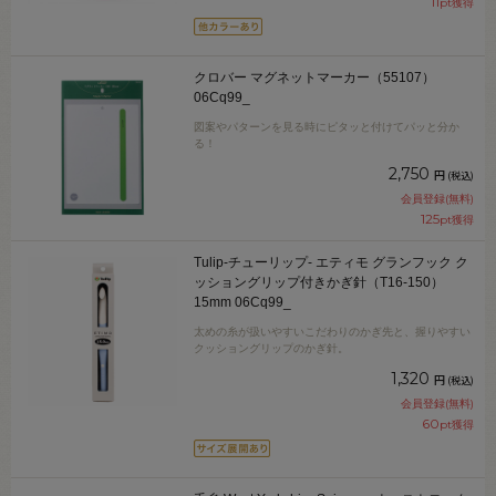
11
pt獲得
クロバー マグネットマーカー（55107）
06Cq99_
図案やパターンを見る時にピタッと付けてパッと分か
る！
2,750
円
(税込)
会員登録(無料)
125
pt獲得
Tulip-チューリップ- エティモ グランフック ク
ッショングリップ付きかぎ針（T16-150）
15mm 06Cq99_
太めの糸が扱いやすいこだわりのかぎ先と、握りやすい
クッショングリップのかぎ針。
1,320
円
(税込)
会員登録(無料)
60
pt獲得