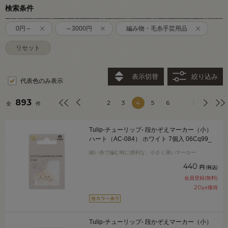
検索条件
0円～
～3000円
編み物・毛糸手芸用品
リセット
表示切替
絞り込み
代表色のみ表示
893
2
3
4
5
6
全
件
Tulip-チューリップ- 段かぞえマーカー（小）
ハート（AC-084） ホワイト 7個入 06Cq99_
細い糸で編む時に便利な、小さく薄いマーカー
440
円
(税込)
会員登録(無料)
20
pt獲得
Tulip-チューリップ- 段かぞえマーカー（小）