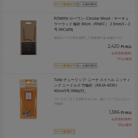
ROWAN-ローワン- Circular Wood・サーキュ
ラーウッド 輪針 80cm（RNKC） 2.5mm/1～2
号 06Cq99j
無垢のバーチ材を使用した高級感のある輪針です。
2,420
円
(税込)
会員登録(無料)
110
pt獲得
Tulip-チューリップ- ニーナ スイベル ニッティ
ング ニードルズ 竹輪針（KKJA-4030）
40cm/3号 06Bq33_
コードがくるくる回転するため、編んでいてねじれない
竹輪針。
1,386
円
(税込)
会員登録(無料)
63
pt獲得