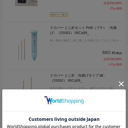
会員登録(無料)
25
pt獲得
クロバー とじ針セット Petit（プチ）〈先曲
げ〉（55083） 06Cq99_
細～極太の幅広い糸に適した先曲げタイプのとじ針セッ
ト
880
円
(税込)
会員登録(無料)
40
pt獲得
クロバー とじ針〈先曲げタイプ 細〉
（55092） 06Cq99_
針先が曲がってすくいやすい、細サイズのとじ針。
572
円
(税込)
会員登録(無料)
26
pt獲得
クロバー ニット用ソフトピン（58671） クリ
ア 24組入 06Cq99_