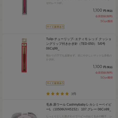
ゼのレース針。
1,100
円
(税込)
会員登録(無料)
50
pt獲得
Tulip-チューリップ- エティモ レッド クッショ
ングリップ付きかぎ針（TED-050） 5/0号
06Cq99_
明かりの下でも反射せず、目にやさしいマットな赤色の
かぎ針。
1,100
円
(税込)
会員登録(無料)
50
pt獲得
3件
毛糸 原ウール Cashmybaby L-カシミーベイビ
ーL（10506UV45152） 107.グレー 06Co99_
しっとりとした肌ざわりでベビーのおくるみや帽子、シ