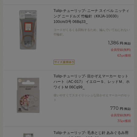
Tulip-チューリップ- ニーナ スイベル ニッティ
ング ニードルズ 竹輪針（KKJA-10030）
100cm/3号 06Bq33_
コードがくるくる回転するため、編んでいてねじれない
竹輪針。
1,386
円
(税込)
会員登録(無料)
63
pt獲得
Tulip-チューリップ- 目かぞえマーカー セット
ハート（AC-017） イエローＳ、レッドＭ、ホ
ワイトＭ 06Cq99_
使いやすくてスタイリッシュな目かぞえマーカーのセッ
ト
770
円
(税込)
会員登録(無料)
35
pt獲得
Tulip-チューリップ- 毛糸とじ針 あみぐるみ用