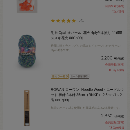
会員登録(無料)
15
pt獲得
2件
毛糸 Opal-オパール- 花火 4ply/4本撚り 11655.
ススキ花火 06Co99j
暗闇に咲く色とりどりの花火をイメージしたカラーの
Opal毛糸です。
2,200
円
(税込)
会員登録(無料)
100
pt獲得
ROWAN-ローワン- Needle Wood・ニードルウ
ッド 棒針 2本針 35cm（RNKP） 2.5mm/1～2
号 06Cq99j
無垢のバーチ材を使用した高級感のある2本棒針です。
2,860
円
(税込)
会員登録(無料)
130
pt獲得