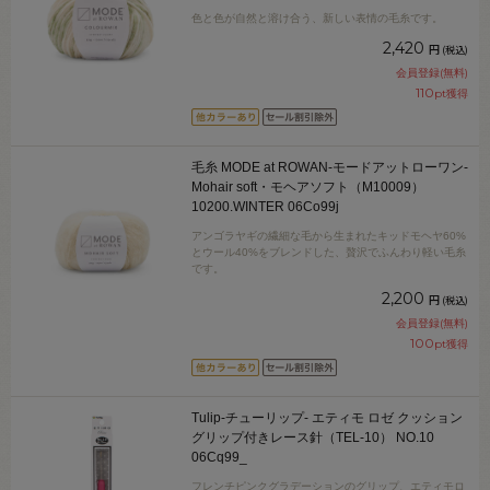
色と色が自然と溶け合う、新しい表情の毛糸です。
2,420
円
(税込)
会員登録(無料)
110
pt獲得
毛糸 MODE at ROWAN-モードアットローワン-
Mohair soft・モヘアソフト（M10009）
10200.WINTER 06Co99j
アンゴラヤギの繊細な毛から生まれたキッドモヘヤ60%
とウール40%をブレンドした、贅沢でふんわり軽い毛糸
です。
2,200
円
(税込)
会員登録(無料)
100
pt獲得
Tulip-チューリップ- エティモ ロゼ クッション
グリップ付きレース針（TEL-10） NO.10
06Cq99_
フレンチピンクグラデーションのグリップ、エティモロ