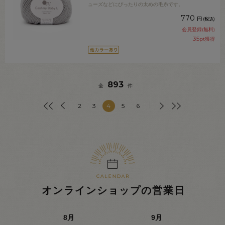
ューズなどにぴったりの太めの毛糸です。
770
円
(税込)
会員登録(無料)
35
pt獲得
893
全
件
2
3
4
5
6
オンラインショップの営業日
8
月
9
月