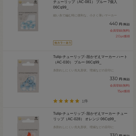
チューリップ（AC-081） ブルー 7個入
06Cq99_
細い糸で編む時に便利な、小さく薄いマーカー
440
円
(税込)
会員登録(無料)
20
pt獲得
Tulip-チューリップ- 段かぞえマーカー ハート
（AC-030） ブルー 06Cq99_
糸割れしにくい先丸形状、増減などの目印に
330
円
(税込)
会員登録(無料)
15
pt獲得
1件
Tulip-チューリップ- 段かぞえマーカー チュー
リップ（AC-028） オレンジ 06Cq99_
糸割れしにくい先丸形状、増減などの目印に
330
円
(税込)