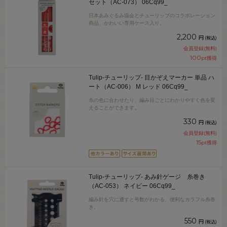
セット（AC-073） 06Cq99_
日本あみぐるみ協会とチューリップのコラボレーション
商品、かわいい専用ケース入り。
2,200
円
(税込)
会員登録(無料)
100
pt獲得
Tulip-チューリップ- 目かぞえマーカー 単品 ハ
ート（AC-006） M レッド 06Cq99_
糸の色に合わせたり、編み目ごとにわかりやすく色を変
えることができます。
330
円
(税込)
会員登録(無料)
15
pt獲得
Tulip-チューリップ- あみ針ゲージ 糸巻き
（AC-053） ネイビー 06Cq99_
編み針を穴に通すと号数がわかる、便利なカラフル糸巻
き。
550
円
(税込)