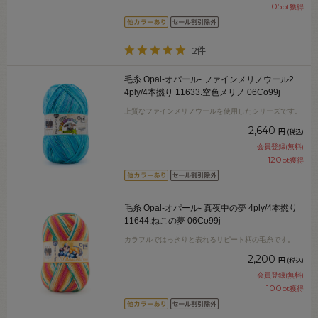
105
pt獲得
2件
毛糸 Opal-オパール- ファインメリノウール2
4ply/4本撚り 11633.空色メリノ 06Co99j
上質なファインメリノウールを使用したシリーズです。
2,640
円
(税込)
会員登録(無料)
120
pt獲得
毛糸 Opal-オパール- 真夜中の夢 4ply/4本撚り
11644.ねこの夢 06Co99j
カラフルではっきりと表れるリピート柄の毛糸です。
2,200
円
(税込)
会員登録(無料)
100
pt獲得