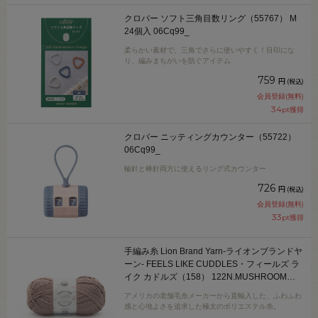
クロバー ソフト三角目数リング（55767） M
24個入 06Cq99_
柔らかい素材で、三角でさらに使いやすく！目印にな
り、編みまちがいを防ぐアイテム
759
円
(税込)
会員登録(無料)
34
pt獲得
クロバー ニッティングカウンター（55722）
06Cq99_
輪針と棒針両方に使えるリング式カウンター
726
円
(税込)
会員登録(無料)
33
pt獲得
手編み糸 Lion Brand Yarn-ライオンブランドヤ
ーン- FEELS LIKE CUDDLES・フィールズ ラ
イク カドルズ（158） 122N.MUSHROOM
06Co99_
アメリカの老舗毛糸メーカーから直輸入した、ふわふわ
感と心地よさを追求した極太のポリエステル糸。