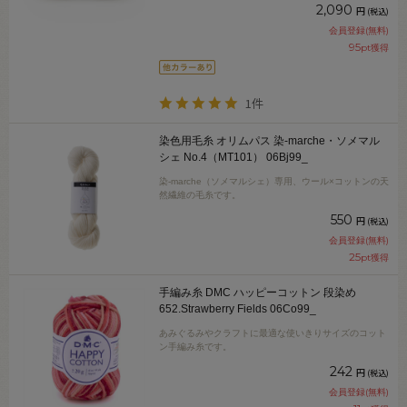
2,090
円
(税込)
会員登録(無料)
95
pt獲得
1件
染色用毛糸 オリムパス 染-marche・ソメマル
シェ No.4（MT101） 06Bj99_
染-marche（ソメマルシェ）専用、ウール×コットンの天
然繊維の毛糸です。
550
円
(税込)
会員登録(無料)
25
pt獲得
手編み糸 DMC ハッピーコットン 段染め
652.Strawberry Fields 06Co99_
あみぐるみやクラフトに最適な使いきりサイズのコット
ン手編み糸です。
242
円
(税込)
会員登録(無料)