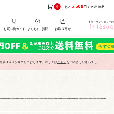
5,500
0
あと
円で送料無料！
下着・ランジェリーの
お買い物ガイド
よくあるご質問
お取り寄せ
お届け遅延が発生しております。詳しくは
こちら
をご確認くださいませ。