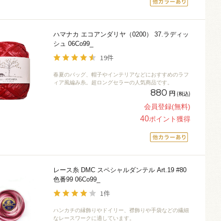
ハマナカ エコアンダリヤ（0200） 37.ラディッ
シュ 06Co99_
19件
春夏のバッグ、帽子やインテリアなどにおすすめのラフ
ィア風編み糸。超ロングセラーの人気商品です。
880
円
(税込)
会員登録(無料)
40
ポイント獲得
レース糸 DMC スペシャルダンテル Art.19 #80
色番99 06Co99_
1件
ハンカチの縁飾りやドイリー、襟飾りや手袋などの繊細
なレースワークに適しています。