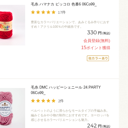
毛糸 ハマナカ ピッコロ 色番6 06Co99_
17件
豊富なカラーバリエーションで、あみぐるみ作りにおす
すめ！アクリル100％の中細糸です。
330
円
(税込)
会員登録(無料)
15
ポイント獲得
毛糸 DMC ハッピーシェニール 24.PARTY
06Co99_
2件
ベルベットのように滑らかなモールタイプの手編み糸。
編みぐるみや小物の制作におすすめです。ヨーロッパを
感じさせるカラーバリエーションも魅力。
242
円
(税込)