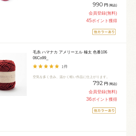
990
円
(税込)
会員登録(無料)
45
ポイント獲得
毛糸 ハマナカ アメリーエル 極太 色番106
06Co99_
1件
空気を多く含み、温かく軽い作品に仕上がります。
792
円
(税込)
会員登録(無料)
36
ポイント獲得