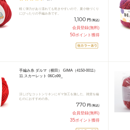
軽く弾力があり濡れても乾きやすいので、夏小物づくり
にぴったりの手編み糸です。
1,100
円
(税込)
会員登録(無料)
50
ポイント獲得
手編み糸 ダルマ（横田） GIMA（4150-0011）
11.スカーレット 06Co99_
涼しげなコットンリネンにギマ加工を施した、雑貨を編
むのにおすすめの糸。
770
円
(税込)
会員登録(無料)
35
ポイント獲得