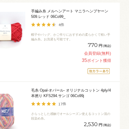
手編み糸 メルヘンアート マニラヘンプヤーン
509.レッド 06Co99_
4件
帽子やバッグ、かご作りにおすすめの柔らかくて軽い手
編み糸。お洗濯も可能です。
770
円
(税込)
会員登録(無料)
35
ポイント獲得
毛糸 Opal-オパール- オリジナルコットン 4ply/4
本撚り KFS294.サンゴ 06Co99j
17件
さらっとした感触でオールシーズン使えるコットン混の
段染め糸。
2,530
円
(税込)