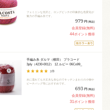
フェミニンな光沢と、ロングピッチの印象的な色変化が
魅力の手編み糸です。
979
円
(税込)
会員登録(無料)
44
ポイント獲得
手編み糸 ダルマ（横田） プラコード
3ply（4230-0012） 12.ルビー 06Co99_
3件
水に濡れても大丈夫な糸なのでキッチンまわりの小物や
ビーチバッグ等におすすめです。
693
円
(税込)
会員登録(無料)
31
ポイント獲得