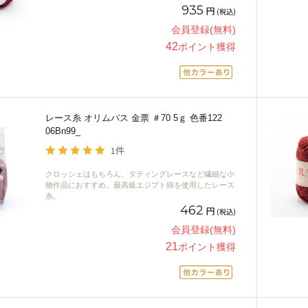
935
円
(税込)
会員登録(無料)
42
ポイント獲得
レース糸 オリムパス 金票 ＃70 5ｇ 色番122
06Bn99_
1件
クロッシェはもちろん、タティングレースなど繊細な小
物作品におすすめ。最高級エジプト綿を使用したレース
糸。
462
円
(税込)
会員登録(無料)
21
ポイント獲得