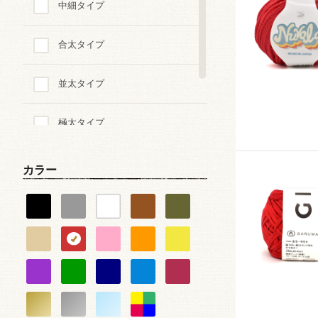
中細タイプ
テープ
合太タイプ
その他
並太タイプ
極太タイプ
超極太タイプ
カラー