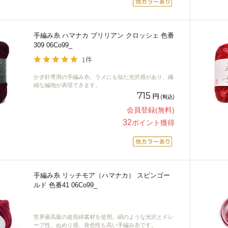
手編み糸 ハマナカ ブリリアン クロッシェ 色番
309 06Co99_
1件
かぎ針専用の手編み糸。ラメにも似た光沢感があり、繊
細な編地が表現できます。
715
円
(税込)
会員登録(無料)
32
ポイント獲得
手編み糸 リッチモア（ハマナカ） スビンゴー
ルド 色番41 06Co99_
世界最高級の超長綿素材を使用。絹のような光沢とドレ
ープ性、ぬめり感、発色性も高い手編み糸です。