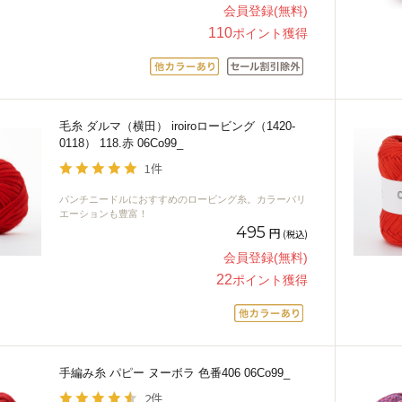
会員登録(無料)
110
ポイント獲得
毛糸 ダルマ（横田） iroiroロービング（1420-
0118） 118.赤 06Co99_
1件
パンチニードルにおすすめのロービング糸。カラーバリ
エーションも豊富！
495
円
(税込)
会員登録(無料)
22
ポイント獲得
手編み糸 パピー ヌーボラ 色番406 06Co99_
2件