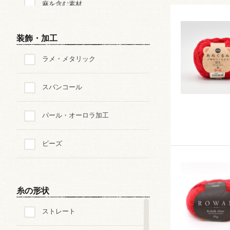
麻を含む素材
毛・ウール100%
装飾・加工
ラメ・メタリック
毛・ウールを含む素材
スパンコール
シルク
パール・オーロラ加工
ポリエステル
ビーズ
ナイロン
アクリル
糸の形状
レーヨン
ストレート
その他の素材