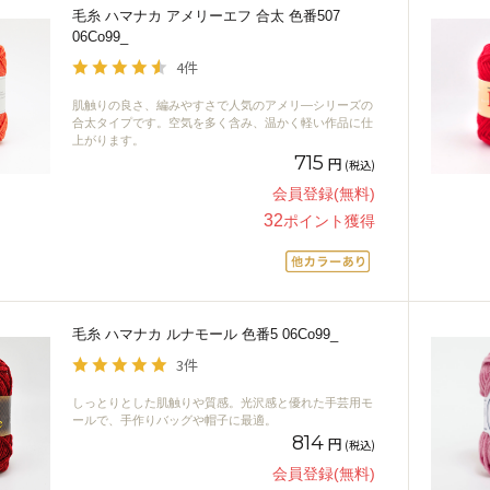
毛糸 ハマナカ アメリーエフ 合太 色番507
06Co99_
4件
肌触りの良さ、編みやすさで人気のアメリ―シリーズの
合太タイプです。空気を多く含み、温かく軽い作品に仕
上がります。
715
円
(税込)
会員登録(無料)
32
ポイント獲得
毛糸 ハマナカ ルナモール 色番5 06Co99_
3件
しっとりとした肌触りや質感。光沢感と優れた手芸用モ
ールで、手作りバッグや帽子に最適。
814
円
(税込)
会員登録(無料)