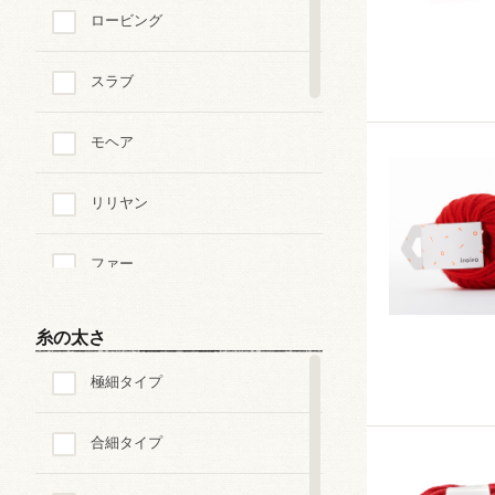
ロービング
スラブ
モヘア
リリヤン
ファー
ループ・ブークレ
糸の太さ
極細タイプ
ツイード
合細タイプ
モール