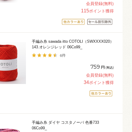
会員登録(無料)
115
ポイント獲得
手編み糸 sawada itto COTOLI（SWXXXX020）
143.オレンジレッド 06Co99_
6件
759
円
(税込)
会員登録(無料)
34
ポイント獲得
手編み糸 ダイヤ コスタノーバ 色番733
06Co99_