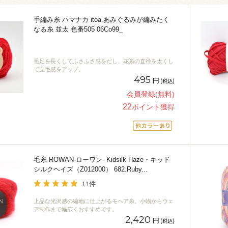
手編み糸 ハマナカ itoa あみぐるみが編みたく
なる糸 並太 色番505 06Co99_
毛足を長くしてふさふさ感をだし、花糸の直径を太くし
て立毛感をアップ。
495
円
(税込)
会員登録(無料)
22
ポイント獲得
毛糸 ROWAN-ローワン- Kidsilk Haze・キッド
シルクヘイズ（Z012000） 682.Ruby
...
11件
上品な光沢感の編地に仕上がるモヘア糸。小物からウェ
ア制作まで幅広くおすすめです。
2,420
円
(税込)