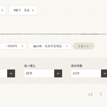
#靴下 毛糸
～5000円
編み物・毛糸手芸用品
リセット
並べ替え
表示件数