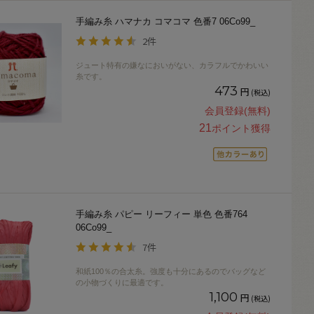
手編み糸 ハマナカ コマコマ 色番7 06Co99_
2件
ジュート特有の嫌なにおいがない、カラフルでかわいい
糸です。
473
円
(税込)
会員登録(無料)
21
ポイント獲得
手編み糸 パピー リーフィー 単色 色番764
06Co99_
7件
和紙100％の合太糸。強度も十分にあるのでバッグなど
の小物づくりに最適です。
1,100
円
(税込)