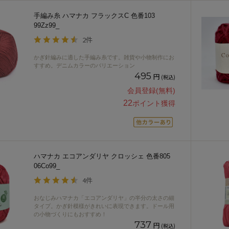
手編み糸 ハマナカ フラックスC 色番103
99Zz99_
2件
かぎ針編みに適した手編み糸です。雑貨や小物制作にお
すすめ。デニムカラーのバリエーション
495
円
(税込)
会員登録(無料)
22
ポイント獲得
ハマナカ エコアンダリヤ クロッシェ 色番805
06Co99_
4件
おなじみハマナカ「エコアンダリヤ」の半分の太さの細
タイプ。かぎ針模様がきれいに表現できます。ドール用
の小物づくりにもおすすめ！
737
円
(税込)