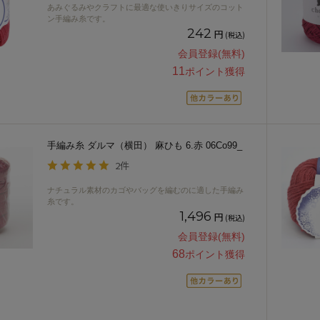
あみぐるみやクラフトに最適な使いきりサイズのコット
ン手編み糸です。
242
円
(税込)
会員登録(無料)
11
ポイント獲得
手編み糸 ダルマ（横田） 麻ひも 6.赤 06Co99_
2件
ナチュラル素材のカゴやバッグを編むのに適した手編み
糸です。
1,496
円
(税込)
会員登録(無料)
68
ポイント獲得