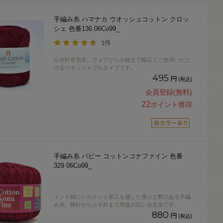
手編み糸 ハマナカ ウオッシュコットン クロッ
シェ 色番136 06Co99_
3件
かぎ針専用糸。ウェアから小物まで幅広くご使用いただ
けるウオッシャブルタイプです。
495
円
(税込)
会員登録(無料)
22
ポイント獲得
手編み糸 パピー コットンコナファイン 色番
329 06Co99_
インド綿にシルケット加工を施した張りと艶のある手編
み糸。棒針からカギ針まで用途の広い合太糸です。
880
円
(税込)