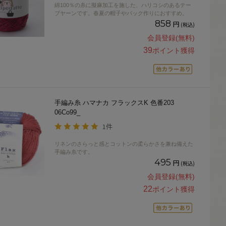
綿100％の糸に擬麻加工を施した、ハリコシのあるテー
プヤーンです。春夏の帽子やバック作りにおすすめ。
858
円
(税込)
会員登録(無料)
39
ポイント獲得
手編み糸 ハマナカ フラックスK 色番203
06Co99_
1件
リネンのさらっと感とコットンの柔らかさを兼ね備えた
手編み糸です。
495
円
(税込)
会員登録(無料)
22
ポイント獲得