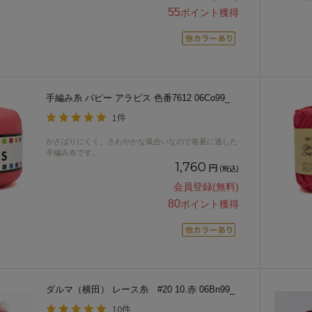
55
ポイント獲得
手編み糸 パピー アラビス 色番7612 06Co99_
1件
かさばりにくく、さわやかな風合いなので春夏に適した
手編み糸です。
1,760
円
(税込)
会員登録(無料)
80
ポイント獲得
ダルマ（横田） レース糸 #20 10.赤 06Bn99_
10件