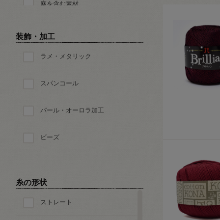
麻を含む素材
毛・ウール100%
装飾・加工
ラメ・メタリック
毛・ウールを含む素材
スパンコール
シルク
パール・オーロラ加工
ポリエステル
ビーズ
ナイロン
アクリル
糸の形状
レーヨン
ストレート
その他の素材