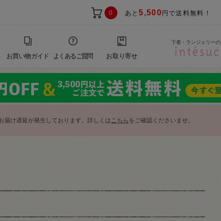
5,500
0
あと
円で送料無料！
下着・ランジェリーの
お買い物ガイド
よくあるご質問
お取り寄せ
お届け遅延が発生しております。詳しくは
こちら
をご確認くださいませ。