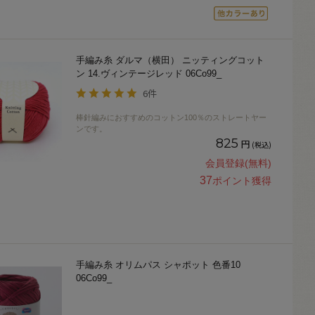
手編み糸 ダルマ（横田） ニッティングコット
ン 14.ヴィンテージレッド 06Co99_
6件
棒針編みにおすすめのコットン100％のストレートヤー
ンです。
825
円
(税込)
会員登録(無料)
37
ポイント獲得
手編み糸 オリムパス シャポット 色番10
06Co99_