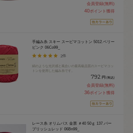
会員登録(無料)
40
ポイント獲得
手編み糸 スキー スーピマコットン 5012.ベリー
ピンク 06Co99_
2件
絹のような光沢感と風合いの最高級品質のスーピマコッ
トンを使用した編み糸です。
792
円
(税込)
会員登録(無料)
36
ポイント獲得
レース糸 オリムパス 金票 ＃40 50ｇ 137.パー
プリッシュレッド 06Bn99_