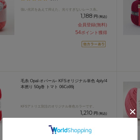
強い光沢をあえて抑えた、光りすぎないレース糸。
1,188
円
(税込)
会員登録(無料)
54
ポイント獲得
毛糸 Opal-オパール- KFSオリジナル単色 4ply/4
本撚り 50g巻 トマト 06Co99j
KFSアトリエ別注のオリジナル単色カラーです。
1,210
円
(税込)
会員登録(無料)
55
ポイント獲得