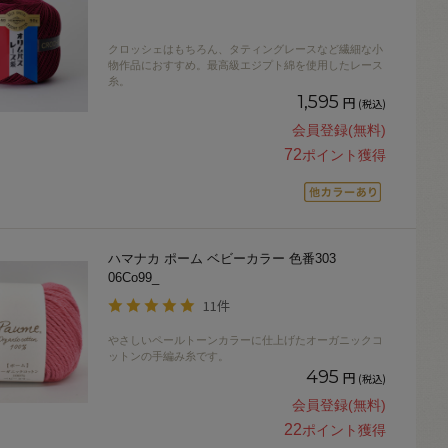
クロッシェはもちろん、タティングレースなど繊細な小
物作品におすすめ。最高級エジプト綿を使用したレース
糸。
1,595
円
(税込)
会員登録(無料)
72
ポイント獲得
ハマナカ ポーム ベビーカラー 色番303
06Co99_
11件
やさしいペールトーンカラーに仕上げたオーガニックコ
ットンの手編み糸です。
495
円
(税込)
会員登録(無料)
22
ポイント獲得