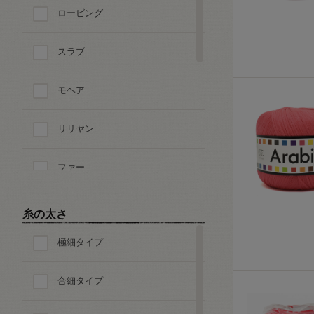
ロービング
スラブ
モヘア
リリヤン
ファー
ループ・ブークレ
糸の太さ
極細タイプ
ツイード
合細タイプ
モール