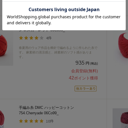
手編み糸 ダルマ（横田） リネンラミーコット
ン 8.スカーレット 06Co99_
4件
春夏用のウェア作品を棒針で編めるように作られた糸で
す。 麻素材の清涼感と、綿素材のソフト感がありま
す。
935
円
(税込)
会員登録(無料)
42
ポイント獲得
手編み糸 DMC ハッピーコットン
754.Cherryade 06Co99_
10件