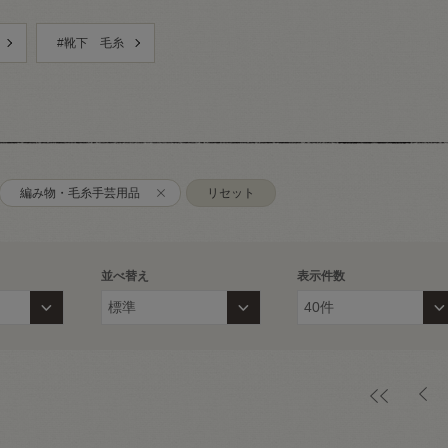
#靴下 毛糸
編み物・毛糸手芸用品
リセット
並べ替え
表示件数