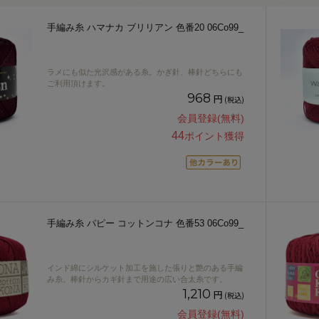
手編み糸 ハマナカ ブリリアン 色番20 06Co99_
ラメにも似た光沢感がある糸。かぎ針、棒針どちらにも
ご利用頂けます。
968
円
(税込)
会員登録(無料)
44
ポイント獲得
手編み糸 パピー コットンコナ 色番53 06Co99_
インド綿にシルケット加工を施した張りと艶のある手編
み糸。棒針からカギ針まで用途の広い合太糸です。
1,210
円
(税込)
会員登録(無料)