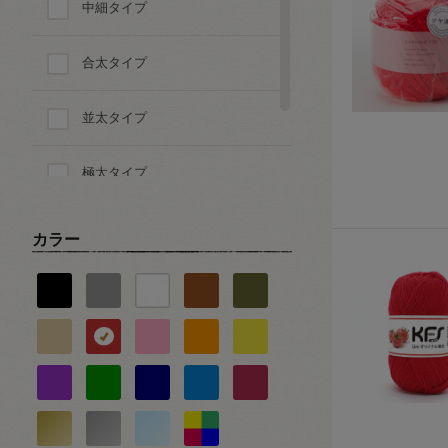
中細タイプ
テープ
合太タイプ
その他
並太タイプ
極太タイプ
超極太タイプ
カラー