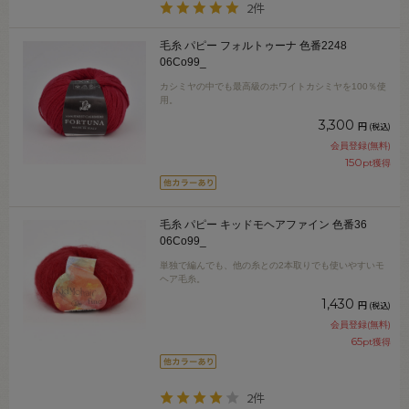
2件
毛糸 パピー フォルトゥーナ 色番2248
06Co99_
カシミヤの中でも最高級のホワイトカシミヤを100％使
用。
3,300
円
(税込)
会員登録(無料)
150
pt獲得
毛糸 パピー キッドモヘアファイン 色番36
06Co99_
単独で編んでも、他の糸との2本取りでも使いやすいモ
ヘア毛糸。
1,430
円
(税込)
会員登録(無料)
65
pt獲得
2件