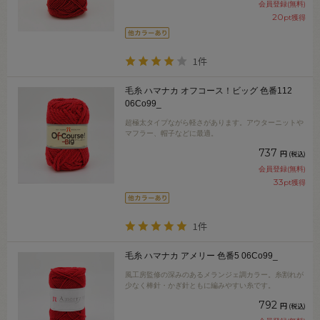
会員登録(無料)
20
pt獲得
1件
毛糸 ハマナカ オフコース！ビッグ 色番112
06Co99_
超極太タイプながら軽さがあります。アウターニットや
マフラー、帽子などに最適。
737
円
(税込)
会員登録(無料)
33
pt獲得
1件
毛糸 ハマナカ アメリー 色番5 06Co99_
風工房監修の深みのあるメランジェ調カラー。糸割れが
少なく棒針・かぎ針ともに編みやすい糸です。
792
円
(税込)