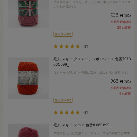
英国羊毛を50％加え、さっくり感と柔らかさのバランス
のとれた風合い。
638
円
(税込)
会員登録(無料)
29
pt獲得
4件
毛糸 スキー タスマニアンポロワース 色番7013
06Co99_
なめらかで弾力性と光沢に富み、編み心地も抜群です。
968
円
(税込)
会員登録(無料)
44
pt獲得
4件
毛糸 スキー スコア 色番8 06Co99_
摩擦やひっぱりに強くルームシューズ等の制作におすす