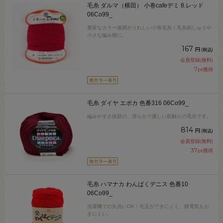
毛糸 ダルマ（横田） 小巻cafeデミ 8.レッド
06Co99_
豊富なカラー展開がうれしい小巻毛糸！毛糸刺しゅうや
小さな編み物に。
167
円
(税込)
会員登録(無料)
7
pt獲得
毛糸 ダイヤ エポカ 色番316 06Co99_
編みやすさ抜群の、滑らかで優しい肌触りの毛糸です。
814
円
(税込)
会員登録(無料)
37
pt獲得
毛糸 ハマナカ わんぱくデニス 色番10
06Co99_
洗濯機での丸洗いOK！毛玉ができにくく、静電気もお
きにくい。