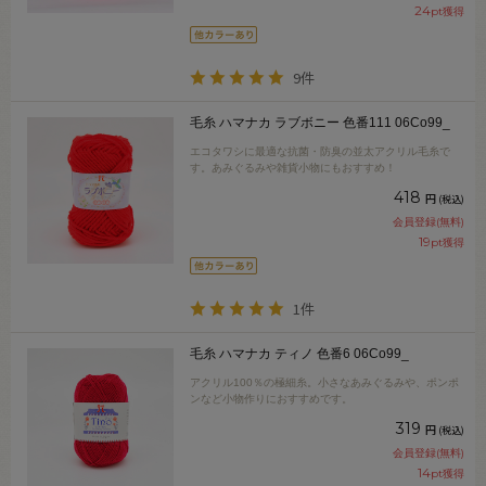
24
pt獲得
9件
毛糸 ハマナカ ラブボニー 色番111 06Co99_
エコタワシに最適な抗菌・防臭の並太アクリル毛糸で
す。あみぐるみや雑貨小物にもおすすめ！
418
円
(税込)
会員登録(無料)
19
pt獲得
1件
毛糸 ハマナカ ティノ 色番6 06Co99_
アクリル100％の極細糸。小さなあみぐるみや、ポンポ
ンなど小物作りにおすすめです。
319
円
(税込)
会員登録(無料)
14
pt獲得