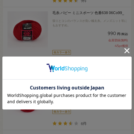
9件
毛糸 パピー ミニスポーツ 色番638 06Co99_
張りとコシのバランスが良い極太糸。メンズニット等に
もおすすめ。
990
円
(税込)
会員登録(無料)
45
pt獲得
4件
毛糸 パピー クイーンアニー 色番822 06Co99_
ソフトな弾力と発色が魅力の並太毛糸。
990
円
(税込)
会員登録(無料)
45
pt獲得
6件