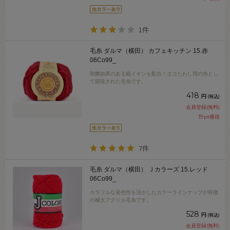
1件
毛糸 ダルマ（横田） カフェキッチン 15.赤
06Co99_
制菌効果のある銀イオンを配合！エコたわし用の糸とし
て開発された毛糸です。
418
円
(税込)
会員登録(無料)
19
pt獲得
7件
毛糸 ダルマ（横田） Ｊカラーズ 15.レッド
06Co99_
カラフルな発色性を活かしたカラーラインナップが特徴
の極太アクリル毛糸です。
528
円
(税込)
会員登録(無料)