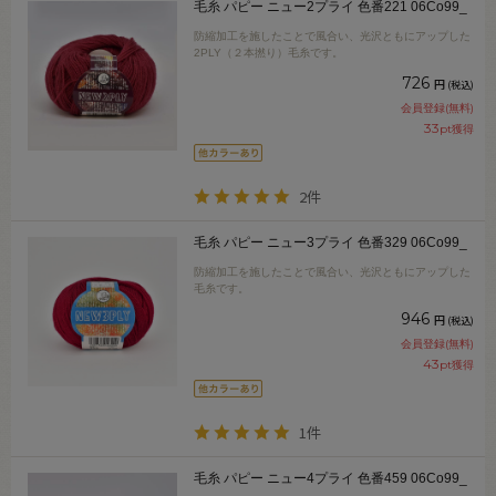
毛糸 パピー ニュー2プライ 色番221 06Co99_
防縮加工を施したことで風合い、光沢ともにアップした
2PLY（２本撚り）毛糸です。
726
円
(税込)
会員登録(無料)
33
pt獲得
2件
毛糸 パピー ニュー3プライ 色番329 06Co99_
防縮加工を施したことで風合い、光沢ともにアップした
毛糸です。
946
円
(税込)
会員登録(無料)
43
pt獲得
1件
毛糸 パピー ニュー4プライ 色番459 06Co99_