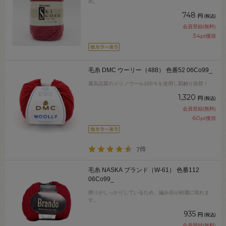
め。
748
円
(税込)
会員登録(無料)
34
pt獲得
毛糸 DMC ウーリー（488） 色番52 06Co99_
最高品質のメリノウール100％を使用し肌触り抜群！
1,320
円
(税込)
会員登録(無料)
60
pt獲得
7件
毛糸 NASKA ブランド（W-61） 色番112
06Co99_
撚りがしっかりしているため、編み目が綺麗に現れま
す。
935
円
(税込)
会員登録(無料)