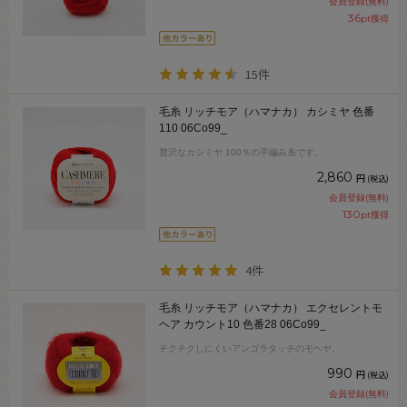
会員登録(無料)
36
pt獲得
15件
毛糸 リッチモア（ハマナカ） カシミヤ 色番
110 06Co99_
贅沢なカシミヤ 100％の手編み糸です。
2,860
円
(税込)
会員登録(無料)
130
pt獲得
4件
毛糸 リッチモア（ハマナカ） エクセレントモ
ヘア カウント10 色番28 06Co99_
チクチクしにくいアンゴラタッチのモヘヤ。
990
円
(税込)
会員登録(無料)