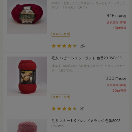
防縮加工を施したことで風合い、光沢ともにアップした
4PLY（４本撚り）毛糸です。
946
円
(税込)
会員登録(無料)
43
pt獲得
2件
毛糸 パピー シェットランド 色番29 06Co99_
地模様、編み込みともに使える並太で、クラシックセー
ターにおすすめ。
1,100
円
(税込)
会員登録(無料)
50
pt獲得
2件
毛糸 スキー UKブレンドメランジ 色番8005
06Co99_