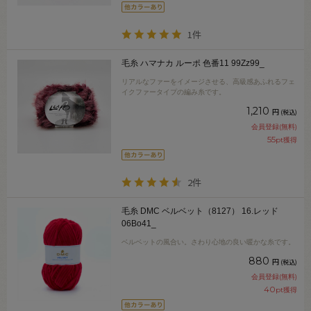
1件
毛糸 ハマナカ ルーポ 色番11 99Zz99_
リアルなファーをイメージさせる、高級感あふれるフェ
イクファータイプの編み糸です。
1,210
円
(税込)
会員登録(無料)
55
pt獲得
2件
毛糸 DMC ベルベット（8127） 16.レッド
06Bo41_
ベルベットの風合い。さわり心地の良い暖かな糸です。
880
円
(税込)
会員登録(無料)
40
pt獲得