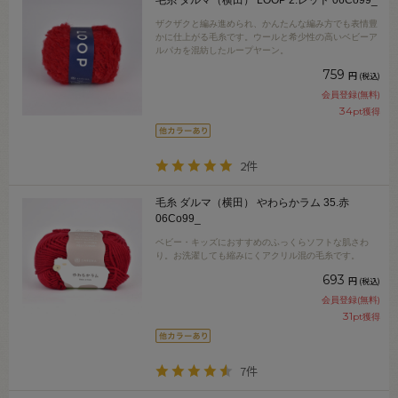
ザクザクと編み進められ、かんたんな編み方でも表情豊
かに仕上がる毛糸です。ウールと希少性の高いベビーア
ルパカを混紡したループヤーン。
759
円
(税込)
会員登録(無料)
34
pt獲得
2件
毛糸 ダルマ（横田） やわらかラム 35.赤
06Co99_
ベビー・キッズにおすすめのふっくらソフトな肌さわ
り。お洗濯しても縮みにくアクリル混の毛糸です。
693
円
(税込)
会員登録(無料)
31
pt獲得
7件