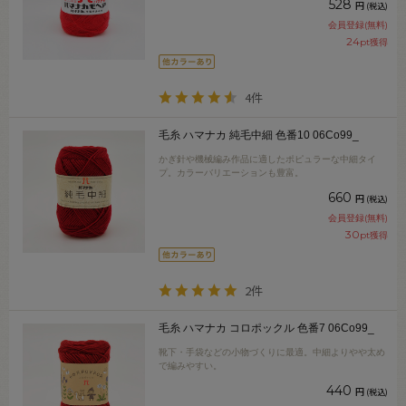
528
円
(税込)
会員登録(無料)
24
pt獲得
4件
毛糸 ハマナカ 純毛中細 色番10 06Co99_
かぎ針や機械編み作品に適したポピュラーな中細タイ
プ。カラーバリエーションも豊富。
660
円
(税込)
会員登録(無料)
30
pt獲得
2件
毛糸 ハマナカ コロポックル 色番7 06Co99_
靴下・手袋などの小物づくりに最適。中細よりやや太め
で編みやすい。
440
円
(税込)