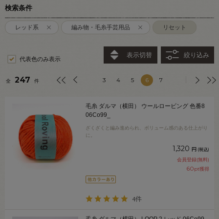
検索条件
レッド系
編み物・毛糸手芸用品
リセット
表示切替
絞り込み
代表色のみ表示
247
3
4
5
6
7
全
件
毛糸 ダルマ（横田） ウールロービング 色番8
06Co99_
ざくざくと編み進められ、ボリューム感のある仕上がり
に。
1,320
円
(税込)
会員登録(無料)
60
pt獲得
4件
毛糸 ダルマ（横田） LOOP 2.レッド 06Co99_