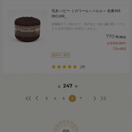
毛糸 パピー ミロワール＜ペルル＞ 色番406
06Co99_
超極細のラメ糸なので、他の糸と一緒に編む際にベース
となる糸の風合いを損ないません。
770
円
(税込)
会員登録(無料)
35
pt獲得
2件
247
全
件
3
4
5
6
7