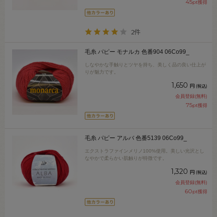
45
pt獲得
2件
毛糸 パピー モナルカ 色番904 06Co99_
しなやかな手触りとツヤを持ち、美しく品の良い仕上が
りが魅力です。
1,650
円
(税込)
会員登録(無料)
75
pt獲得
毛糸 パピー アルバ 色番5139 06Co99_
エクストラファインメリノ100%使用。美しい光沢とし
なやかで柔らかい肌触りが特徴です。
1,320
円
(税込)
会員登録(無料)
60
pt獲得