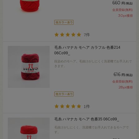
660
円
(税込)
会員登録(無料)
30
pt獲得
7件
毛糸 ハマナカ モヘア カラフル 色番214
06Co99_
段染めのモヘア。毛抜けがしにくく洗濯機でお手入れで
きます。
616
円
(税込)
会員登録(無料)
28
pt獲得
1件
毛糸 ハマナカ モヘア 色番35 06Co99_
毛抜けがしにくく、洗濯機でお手入れできるモヘアで
す。