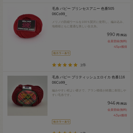
毛糸 パピー プリンセスアニー 色番505
06Co99_
メリノの防縮ウールを100％賛沢に使用し、編み込み、
地模様ともに最適な美しい合太糸。
990
円
(税込)
会員登録(無料)
45
pt獲得
3件
毛糸 パピー ブリティッシュエロイカ 色番116
06Co99_
編みやすい程よい硬さで、アラン模様が綺麗に表現しや
すい毛糸です。
946
円
(税込)
会員登録(無料)
43
pt獲得