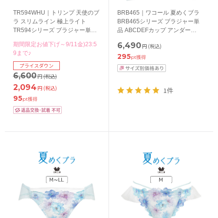
TR594WHU｜トリンプ 天使のブ
BRB465｜ワコール 夏めくブラ
ラ スリムライン 極上ライト
BRB465シリーズ ブラジャー単
TR594シリーズ ブラジャー単品
品 ABCDEFカップ アンダー
BCDEFGカップ アンダー
65/70/75/80/85cm
期間限定お値下げ～9/11金)23:5
6,490
円
(税込)
65/70/75/80cm
9まで♪
295
pt獲得
プライスダウン
6,600
円
(税込)
2,094
円
(税込)
1件
95
pt獲得