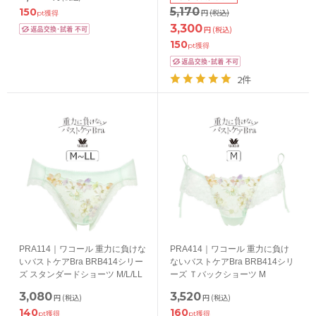
5,170
150
円
(税込)
pt獲得
3,300
円
(税込)
150
pt獲得
2件
PRA114｜ワコール 重力に負けな
PRA414｜ワコール 重力に負け
いバストケアBra BRB414シリー
ないバストケアBra BRB414シリ
ズ スタンダードショーツ M/L/LL
ーズ Ｔバックショーツ M
3,080
3,520
円
(税込)
円
(税込)
140
160
pt獲得
pt獲得