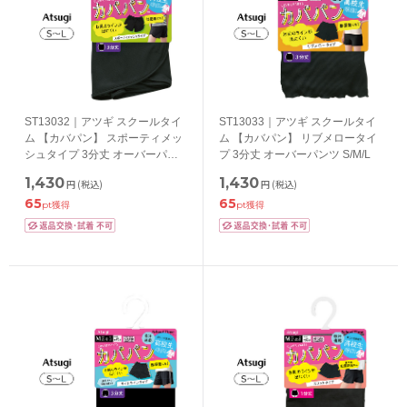
ST13032｜アツギ スクールタイ
ST13033｜アツギ スクールタイ
ム 【カバパン】 スポーティメッ
ム 【カバパン】 リブメロータイ
シュタイプ 3分丈 オーバーパン
プ 3分丈 オーバーパンツ S/M/L
ツ S/M/L
1,430
1,430
円
(税込)
円
(税込)
65
65
pt獲得
pt獲得