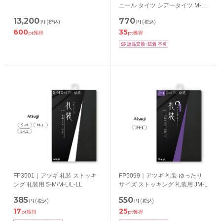
ニール タイツ シアータイツ M-
L/L-LL
13,200
770
円
(税込)
円
(税込)
600
35
pt獲得
pt獲得
FP3501｜アツギ 礼装 ストッキ
FP5099｜アツギ 礼装 ゆったり
ング 礼装用 S-M/M-L/L-LL
サイズ ストッキング 礼装用 JM-L
385
550
円
(税込)
円
(税込)
17
25
pt獲得
pt獲得