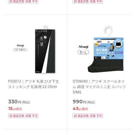
FS3072｜アツギ 礼装 ひざ下丈
ST09040｜アツギ スクールタイ
ストッキング 礼装用 22-25cm
ム 綿混 マイクロミニ丈 スパッツ
S/M/L
330
990
円
(税込)
円
(税込)
15
45
pt獲得
pt獲得