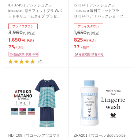
IBT374S｜アンテシュクレ
IST374｜アンテシュクレ
intesucre 毎日フィットブラ Wパ
intesucre 毎日フィットブラ
ッドボリュームタイプ ブラセッ
IBT374ペア Ｔバックショーツ
ト くっきり谷間メイク BCDEカ
S/M/L
プライスダウン
プライスダウン
ップ アンダー60/65/70/75cm
3,960
1,650
円
(税込)
円
(税込)
1,650
825
円
(税込)
円
(税込)
75
37
pt獲得
pt獲得
4件
HDT109｜ワコール アツコマタ
ZRA201｜ワコール Body Spice