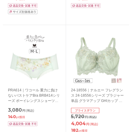
PRA614｜ワコール 重力に負け
24-18556｜ナルエー フレグラン
ないバストケアBra BRB414シリ
ス 24-18556シリーズ ブラジャー
ーズ ボーイレングスショーツ
単品 グラマアップ GHIカップ ア
M/L
ンダー65/70/75/80/85cm
3,080
円
(税込)
プライスダウン
5,720
140
円
(税込)
pt獲得
4,004
円
(税込)
182
pt獲得