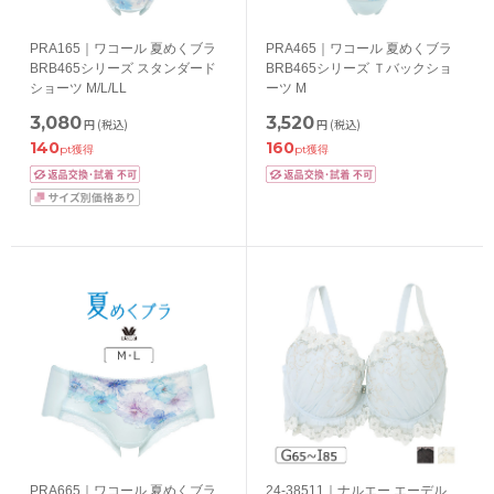
PRA165｜ワコール 夏めくブラ
PRA465｜ワコール 夏めくブラ
BRB465シリーズ スタンダード
BRB465シリーズ Ｔバックショ
ショーツ M/L/LL
ーツ M
3,080
3,520
円
(税込)
円
(税込)
140
160
pt獲得
pt獲得
PRA665｜ワコール 夏めくブラ
24-38511｜ナルエー エーデル