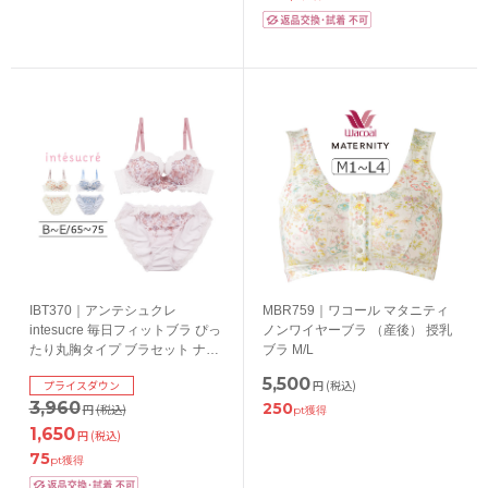
IBT370｜アンテシュクレ
MBR759｜ワコール マタニティ
intesucre 毎日フィットブラ ぴっ
ノンワイヤーブラ （産後） 授乳
たり丸胸タイプ ブラセット ナチ
ブラ M/L
ュラルバストメイク BCDEFカッ
5,500
プライスダウン
円
(税込)
プ アンダー65/70/75cm
3,960
250
円
(税込)
pt獲得
1,650
円
(税込)
75
pt獲得