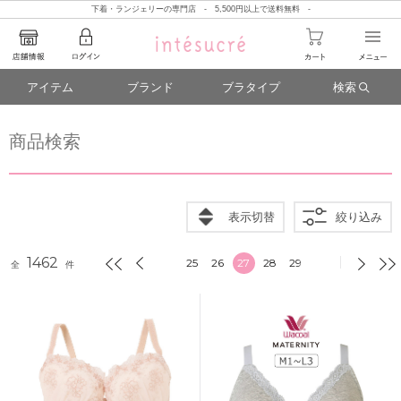
下着・ランジェリーの専門店 - 5,500円以上で送料無料 -
アイテム
ブランド
ブラタイプ
検索
商品検索
表示切替
絞り込み
1462
25
26
27
28
29
全
件