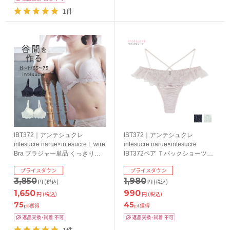
1件
IBT372｜アンテシュクレ
IST372｜アンテシュクレ
intesucre narue×intesucre L wire
intesucre narue×intesucre
Bra ブラジャー単品 くっきり谷
IBT372ペア Ｔバックショーツ
間メイク BCDEFカップ アンダー
M/L
プライスダウン
プライスダウン
65/70/75cm
3,850
1,980
円
(税込)
円
(税込)
1,650
990
円
(税込)
円
(税込)
75
45
pt獲得
pt獲得
1件