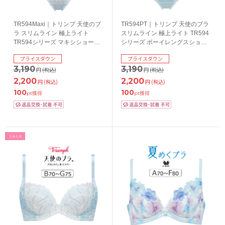
TR594Maxi｜トリンプ 天使のブ
TR594PT｜トリンプ 天使のブラ
ラ スリムライン 極上ライト
スリムライン 極上ライト TR594
TR594シリーズ マキシショーツ
シリーズ ボーイレングスショー
M/L
ツ M/L
プライスダウン
プライスダウン
3,190
3,190
円
(税込)
円
(税込)
2,200
2,200
円
(税込)
円
(税込)
100
100
pt獲得
pt獲得
SALE