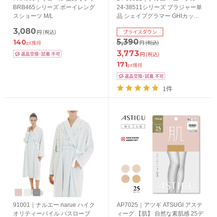
BRB465シリーズ ボーイレング
24-38511シリーズ ブラジャー単
スショーツ M/L
品 シェイプグラマー GHIカップ
アンダー65/70/75/80/85cm
3,080
円
(税込)
プライスダウン
5,390
140
円
(税込)
pt獲得
3,773
円
(税込)
171
pt獲得
1件
91001｜ナルエー narue ハイク
AP7025｜アツギ ATSUGI アステ
オリティーパイル バスローブ
ィーグ 【肌】 自然な素肌感 25デ