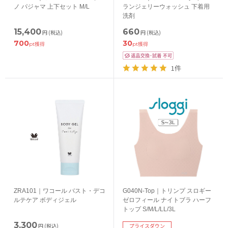
ノ パジャマ 上下セット M/L
ランジェリーウォッシュ 下着用
洗剤
15,400
660
円
(税込)
円
(税込)
700
30
pt獲得
pt獲得
1件
ZRA101｜ワコール バスト・デコ
G040N-Top｜トリンプ スロギー
ルテケア ボディジェル
ゼロフィール ナイトブラ ハーフ
トップ S/M/L/LL/3L
3,300
円
(税込)
プライスダウン