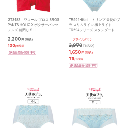
GT3482｜ワコール ブロス BROS
TR594Hikini｜トリンプ 天使のブ
PANTS HOLIC X ボクサーパンツ
ラ スリムライン 極上ライト
メンズ 前閉じ S-LL
TR594シリーズ スタンダードシ
ョーツ M/L/LL
2,200
円
(税込)
プライスダウン
2,970
100
円
(税込)
pt獲得
1,650
円
(税込)
75
pt獲得