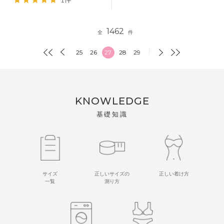
1462
全
件
25
26
27
28
29
KNOWLEDGE
基礎知識
サイズ
正しいサイズの
正しい着け方
一覧
測り方