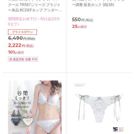
クール TR567シリーズ ブラジャ
ー調整 延長ホック 3段3列
ー単品 BCDEFカップ アンダー
65/70/75/80cm
期間限定お値下げ～9/11金)23:5
550
円
(税込)
9まで♪
25
pt獲得
プライスダウン
6,490
円
(税込)
2,222
円
(税込)
101
pt獲得