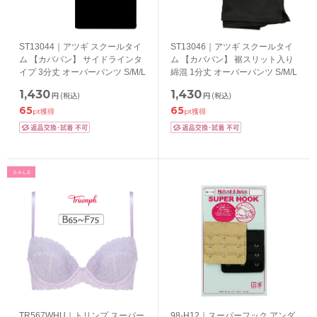
ST13044｜アツギ スクールタイ
ST13046｜アツギ スクールタイ
ム 【カバパン】 サイドラインタ
ム 【カバパン】 裾スリット入り
イプ 3分丈 オーバーパンツ S/M/L
綿混 1分丈 オーバーパンツ S/M/L
1,430
1,430
円
(税込)
円
(税込)
65
65
pt獲得
pt獲得
SALE
TR567WHU｜トリンプ スーパー
98-H12｜スーパーフック アンダ