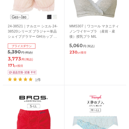
24-38521｜ナルエー シエル 24-
MMS307｜ワコール マタニティ
38520シリーズ ブラジャー単品
ノンワイヤーブラ （産前・産
シェイプグラマー GHIカップ ア
後）授乳ブラ M/L
ンダー65/70/75/80cm
5,060
プライスダウン
円
(税込)
5,390
230
円
(税込)
pt獲得
3,773
円
(税込)
171
pt獲得
1件