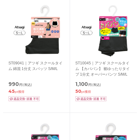
ST09041｜アツギ スクールタイ
ST10045｜アツギ スクールタイ
ム 綿混 1分丈 スパッツ S/M/L
ム 【カバパン】 裾ゆったりタイ
プ 1分丈 オーバーパンツ S/M/L
990
1,100
円
(税込)
円
(税込)
45
50
pt獲得
pt獲得