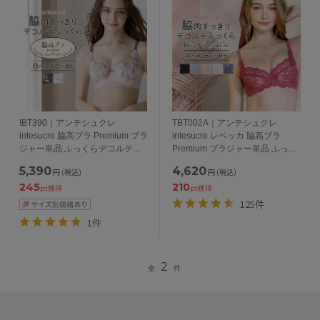
IBT390｜アンテシュクレ
TBT002A｜アンテシュクレ
intesucre 脇高ブラ Premium ブラ
intesucre レベッカ 脇高ブラ
ジャー単品 ふっくらデコルテメ
Premium ブラジャー単品 ふっく
イク BCDEFGHIJカップ アンダ
らデコルテメイク
5,390
4,620
円
(税込)
円
(税込)
ー60/65/70/75cm
ABCDEFGHIJKカップ アンダー
245
210
60/65/70/75/80/85cm
pt獲得
pt獲得
125件
1件
2
全
件