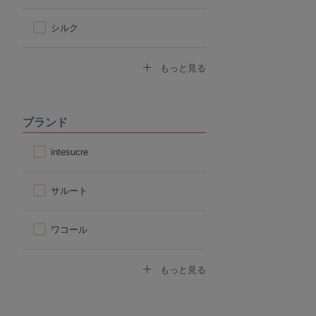
シルク
コットン
もっと見る
その他天然素材
ブランド
こだわり素材
intesucre
サルート
ワコール
トリンプ
もっと見る
アツギ