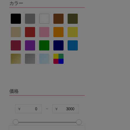
カラー
ヌーブラ
ナルエー
セントオードリー
La vie a deux
DOMESTIC UNDER
価格
VIAGE
COCO Linge
~
グラマープリンセス