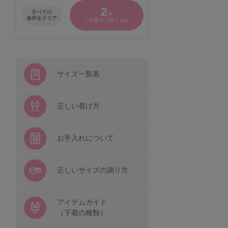
2
すべての
件
パナシェ
条件をクリア
この条件で絞り込む
キャラクター
シシフィーユ
サイズ一覧表
ウンナナクール
正しい着け方
着る保湿クリーム
お手入れについて
レディースその他
正しいサイズの測り方
BROS by WACOAL MEN
アイテムガイド
（下着の種類）