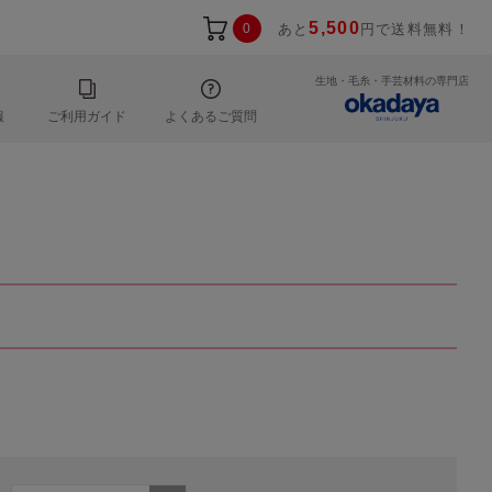
5,500
0
あと
円で送料無料！
生地・毛糸・手芸材料の専門店
報
ご利用ガイド
よくあるご質問