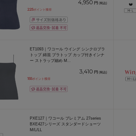
4,950
円
(税込)
225
ポイント獲得
ET1093｜ワコール ウイング シンクロブラ
トップ 綿混 ブラトップ カップ付きインナ
ー ストラップ細め M
...
3,410
円
(税込)
155
ポイント獲得
PXE127｜ワコール プレミアム 27series
BXE427シリーズ スタンダードショーツ
M/L/LL