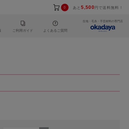
5,500
0
あと
円で送料無料！
生地・毛糸・手芸材料の専門店
報
ご利用ガイド
よくあるご質問