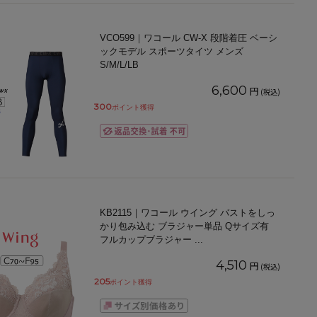
VCO599｜ワコール CW-X 段階着圧 ベーシ
ックモデル スポーツタイツ メンズ
S/M/L/LB
6,600
円
(税込)
300
ポイント獲得
KB2115｜ワコール ウイング バストをしっ
かり包み込む ブラジャー単品 Qサイズ有
フルカップブラジャー
...
4,510
円
(税込)
205
ポイント獲得