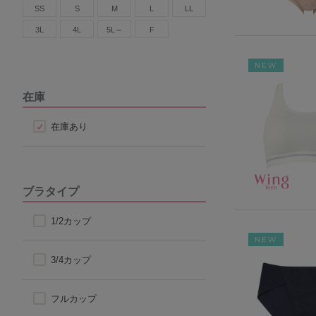
SS
S
M
L
LL
3L
4L
5L～
F
NEW
在庫
在庫あり
ブラタイプ
1/2カップ
NEW
3/4カップ
フルカップ