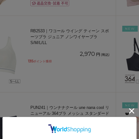
NEW
RB2533｜ワコール ウイング ティーン スポ
ーツブラ ジュニア ノンワイヤーブラ
S/M/L/LL
2,970
円
(税込)
135
ポイント獲得
NEW
PUN241｜ウンナナクール une nana cool リ
ニューアル 364ブラ メッシュ スタンダード
ショ
...
2,200
円
(税込)
100
ポイント獲得