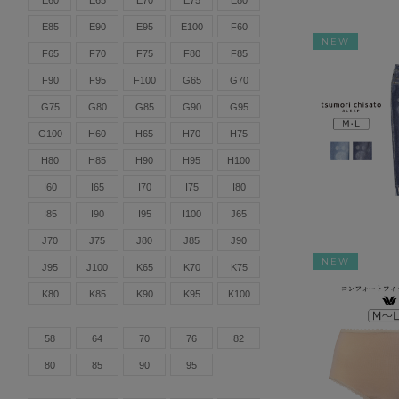
E60
E65
E70
E75
E80
E85
E90
E95
E100
F60
NEW
F65
F70
F75
F80
F85
F90
F95
F100
G65
G70
G75
G80
G85
G90
G95
G100
H60
H65
H70
H75
H80
H85
H90
H95
H100
I60
I65
I70
I75
I80
I85
I90
I95
I100
J65
J70
J75
J80
J85
J90
NEW
J95
J100
K65
K70
K75
K80
K85
K90
K95
K100
58
64
70
76
82
80
85
90
95