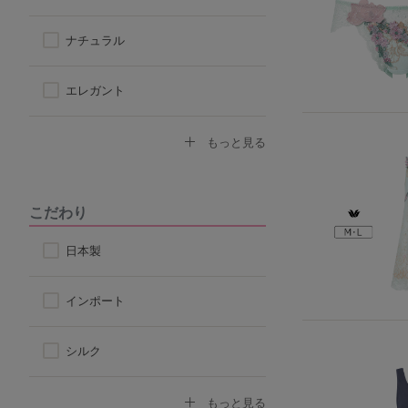
アウターに響きにくい
ナチュラル
楽なつけ心地
エレガント
なで肩対応ブラ
セクシー
もっと見る
ストラップ付け替えOKブラ
モード
こだわり
ストラップレス
スポーティ
日本製
自然なシルエット
シンプル
インポート
丸みのあるシルエット
シルク
コットン
もっと見る