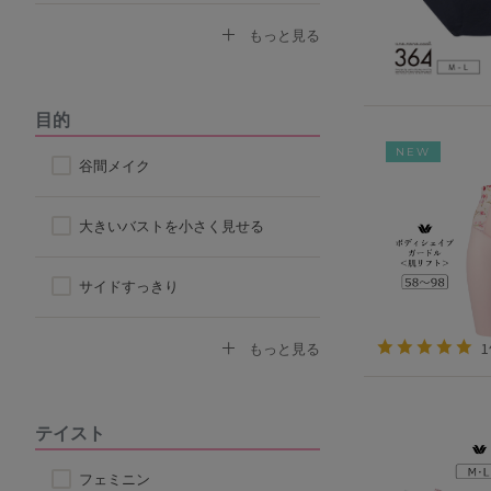
ノンワイヤーブラ
もっと見る
モールドカップ
目的
NEW
ナイトブラ
谷間メイク
ハーフトップ
大きいバストを小さく見せる
チューブブラ
サイドすっきり
ロングブラ
デコルテふっくら
もっと見る
脇高ブラ
ボリュームアップ
テイスト
4/5カップ
背中すっきり
フェミニン