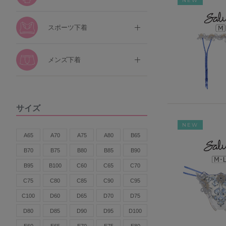
NEW
スポーツ下着
メンズ下着
サイズ
NEW
A65
A70
A75
A80
B65
B70
B75
B80
B85
B90
B95
B100
C60
C65
C70
C75
C80
C85
C90
C95
C100
D60
D65
D70
D75
D80
D85
D90
D95
D100