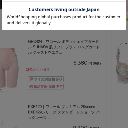
GRC424｜ワコール ボディシェイプガード
ル SUHADA 肌リフト プラス ロングガード
ル ジャストウエス
...
6,380
円
(税込)
290
ポイント獲得
1件
PXE129｜ワコール プレミアム 29series
BXE429シリーズ スタンダードショーツ バ
ックレース
...