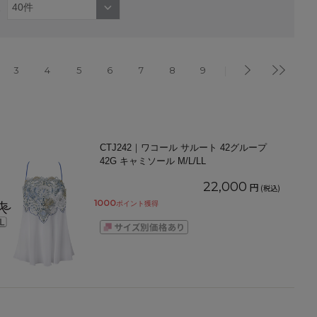
3
4
5
6
7
8
9
CTJ242｜ワコール サルート 42グループ
42G キャミソール M/L/LL
22,000
円
(税込)
1000
ポイント獲得