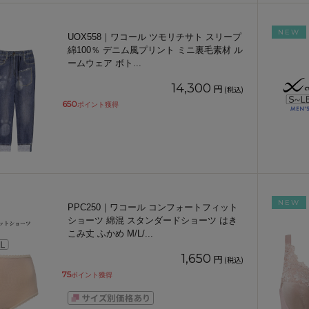
NEW
UOX558｜ワコール ツモリチサト スリープ
綿100％ デニム風プリント ミニ裏毛素材 ル
ームウェア ボト
...
14,300
円
(税込)
650
ポイント獲得
NEW
PPC250｜ワコール コンフォートフィット
ショーツ 綿混 スタンダードショーツ はき
こみ丈 ふかめ M/L/
...
1,650
円
(税込)
75
ポイント獲得