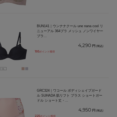
BUN141｜ウンナナクール une nana cool リ
ニューアル 364ブラ メッシュ ノンワイヤー
ブラ
...
4,290
円
(税込)
195
ポイント獲得
GRC324｜ワコール ボディシェイプガード
ル SUHADA 肌リフト プラス ショートガー
ドル ショート丈・
...
4,950
円
(税込)
225
ポイント獲得