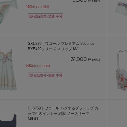
9,900
円
(税込)
450
ポイント獲得
SXE229｜ワコール プレミアム 29series
BXE429シリーズ スリップ M/L
31,900
円
(税込)
1450
ポイント獲得
CLB759｜ワコール ハグするブラトップ カ
ップ付きインナー 綿混 ノースリーブ
M/L/LL