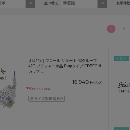
並べ替え
表示件数
1
2
NEW
BTJ442｜ワコール サルート 42グループ
42G ブラジャー単品 P-upタイプ CDEFGHI
カップ
...
16,940
円
(税込)
770
ポイント獲得