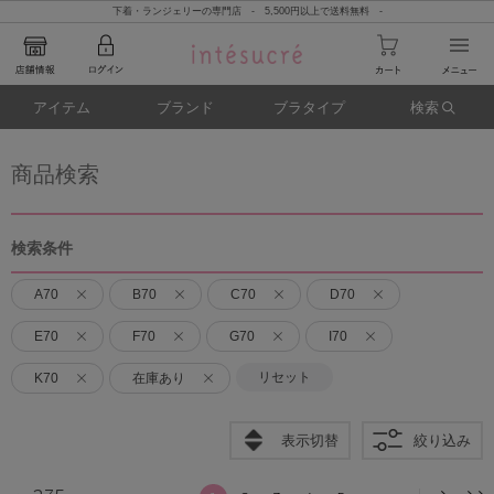
下着・ランジェリーの専門店 - 5,500円以上で送料無料 -
アイテム
ブランド
ブラタイプ
検索
商品検索
検索条件
A70
B70
C70
D70
E70
F70
G70
I70
リセット
K70
在庫あり
表示切替
絞り込み