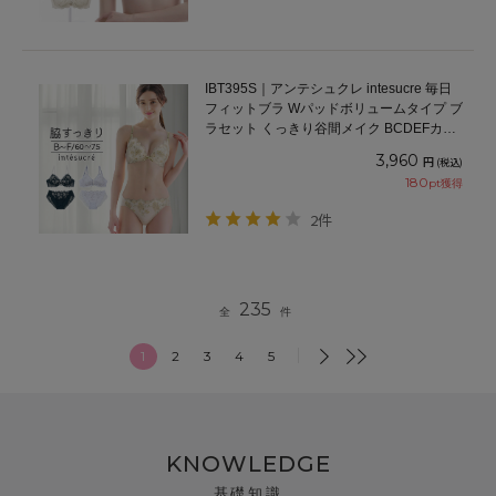
IBT395S｜アンテシュクレ intesucre 毎日
フィットブラ Wパッドボリュームタイプ ブ
ラセット くっきり谷間メイク BCDEFカッ
プ アンダー60/65/70/75cm
3,960
円
(税込)
180
pt獲得
2件
235
全
件
1
2
3
4
5
KNOWLEDGE
基礎知識