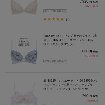
7,920
円
(税込)
360
pt獲得
1件
TR654WHU｜トリンプ 天使のブラ さら凛
スリム TR654シリーズ ブラジャー単品
BCDEFGカップ アンダー
65/70/75/80/85/90/95cm
6,600
円
(税込)
300
pt獲得
26-38525｜ナルエー ティア 26-38525シリ
ーズ ブラジャー単品 Ｎベーシックブラ
BCDEFカップ アンダー65/70/75cm
4,290
円
(税込)
195
pt獲得