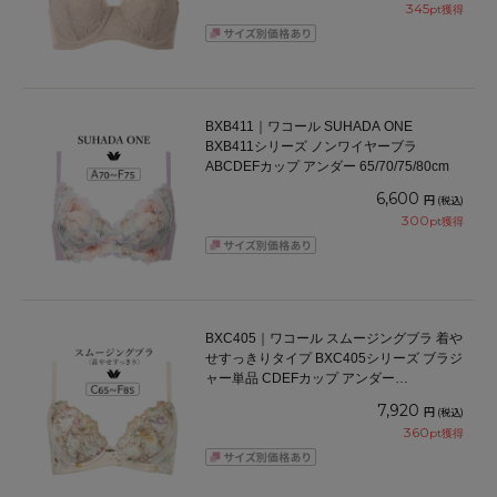
345
pt獲得
BXB411｜ワコール SUHADA ONE
BXB411シリーズ ノンワイヤーブラ
ABCDEFカップ アンダー 65/70/75/80cm
6,600
円
(税込)
300
pt獲得
BXC405｜ワコール スムージングブラ 着や
せすっきりタイプ BXC405シリーズ ブラジ
ャー単品 CDEFカップ アンダー
65/70/75/80/85cm
7,920
円
(税込)
360
pt獲得