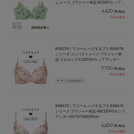
し レース ブラジャー単品 BCDEFカップ ア
ンダー 65/70/75/80cm
4,620
円
(税込)
210
pt獲得
BXB378｜ワコール ハグするブラ BXB478
シリーズ コンパクトメイク ブラジャー単
品 フルカップ CDEFGHカップ アンダー
70/75/80/85/90/95cm
7,700
円
(税込)
350
pt獲得
BXB478｜ワコール ハグするブラ BXB478
シリーズ ブラジャー単品 ABCDEFGカップ
アンダー65/70/75/80/85cm
6,600
円
(税込)
300
pt獲得