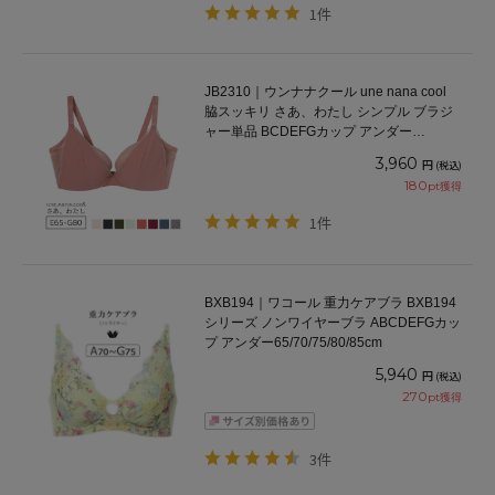
1件
JB2310｜ウンナナクール une nana cool
脇スッキリ さあ、わたし シンプル ブラジ
ャー単品 BCDEFGカップ アンダー
65/70/75/80cm
3,960
円
(税込)
180
pt獲得
1件
BXB194｜ワコール 重力ケアブラ BXB194
シリーズ ノンワイヤーブラ ABCDEFGカッ
プ アンダー65/70/75/80/85cm
5,940
円
(税込)
270
pt獲得
3件