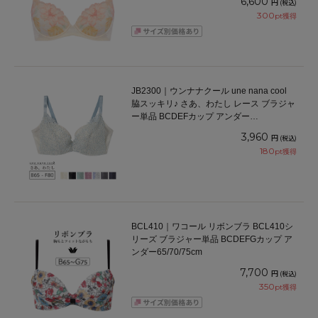
6,600
円
(税込)
300
pt獲得
JB2300｜ウンナナクール une nana cool
脇スッキリ♪ さあ、わたし レース ブラジャ
ー単品 BCDEFカップ アンダー
65/70/75/80cm
3,960
円
(税込)
180
pt獲得
BCL410｜ワコール リボンブラ BCL410シ
リーズ ブラジャー単品 BCDEFGカップ ア
ンダー65/70/75cm
7,700
円
(税込)
350
pt獲得