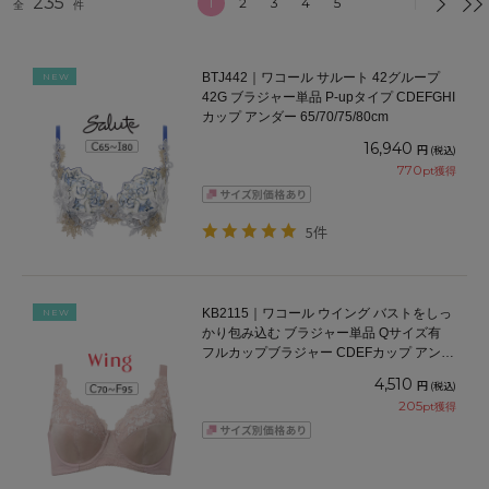
235
1
2
3
4
5
全
件
BTJ442｜ワコール サルート 42グループ
NEW
42G ブラジャー単品 P-upタイプ CDEFGHI
カップ アンダー 65/70/75/80cm
16,940
円
(税込)
770
pt獲得
5件
KB2115｜ワコール ウイング バストをしっ
NEW
かり包み込む ブラジャー単品 Qサイズ有
フルカップブラジャー CDEFカップ アンダ
ー70/75/80/85/90/95cm
4,510
円
(税込)
205
pt獲得