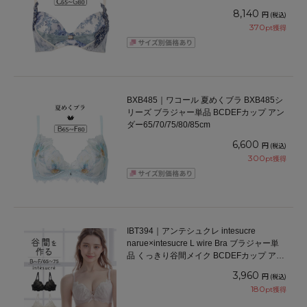
8,140
円
(税込)
370
pt獲得
BXB485｜ワコール 夏めくブラ BXB485シ
リーズ ブラジャー単品 BCDEFカップ アン
ダー65/70/75/80/85cm
6,600
円
(税込)
300
pt獲得
IBT394｜アンテシュクレ intesucre
narue×intesucre L wire Bra ブラジャー単
品 くっきり谷間メイク BCDEFカップ アン
ダー65/70/75cm
3,960
円
(税込)
180
pt獲得