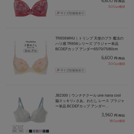
6,600
円
(税込)
300
pt獲得
TR656WHU｜トリンプ 天使のブラ 魔法の
ハリ感 TR656シリーズ ブラジャー単品
BCDEFカップ アンダー65/70/75/80cm
6,600
円
(税込)
300
pt獲得
JB2300｜ウンナナクール une nana cool
脇スッキリ♪ さあ、わたし レース ブラジャ
ー単品 BCDEFカップ アンダー
65/70/75/80cm
3,960
円
(税込)
180
pt獲得