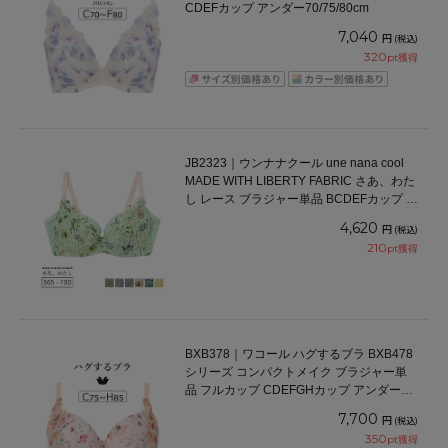
CDEFカップ アンダー70/75/80cm
7,040
円
(税込)
320
pt獲得
JB2323｜ウンナナクール une nana cool
MADE WITH LIBERTY FABRIC さあ、わた
し レース ブラジャー単品 BCDEFカップ ア
ンダー 65/70/75/80cm
4,620
円
(税込)
210
pt獲得
BXB378｜ワコール ハグするブラ BXB478
シリーズ コンパクトメイク ブラジャー単
品 フルカップ CDEFGHカップ アンダー
70/75/80/85/90/95cm
7,700
円
(税込)
350
pt獲得