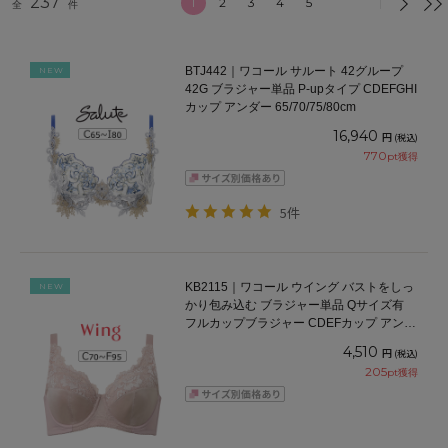
237
1
2
3
4
5
全
件
BTJ442｜ワコール サルート 42グループ
NEW
42G ブラジャー単品 P-upタイプ CDEFGHI
カップ アンダー 65/70/75/80cm
16,940
円
(税込)
770
pt獲得
5件
KB2115｜ワコール ウイング バストをしっ
NEW
かり包み込む ブラジャー単品 Qサイズ有
フルカップブラジャー CDEFカップ アンダ
ー70/75/80/85/90/95cm
4,510
円
(税込)
205
pt獲得