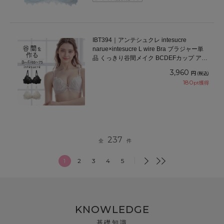
IBT394｜アンテシュクレ intesucre
narue×intesucre L wire Bra ブラジャー単
品 くっきり谷間メイク BCDEFカップ アン
ダー65/70/75cm
3,960
円
(税込)
180
pt獲得
237
全
件
1
2
3
4
5
KNOWLEDGE
基礎知識