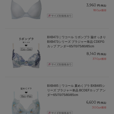
65/70/75/80/85cm
3,960
円
(税込)
180
pt獲得
BXB473｜ワコール リボンブラ 脇すっきり
BXB473シリーズ ブラジャー単品 CDEFG
カップ アンダー65/70/75/80/85cm
8,140
円
(税込)
370
pt獲得
BXB485｜ワコール 夏めくブラ BXB485シ
リーズ ブラジャー単品 BCDEFカップ アン
ダー65/70/75/80/85cm
6,600
円
(税込)
300
pt獲得