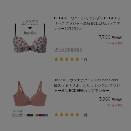
BCL410｜ワコール リボンブラ BCL410シ
リーズ ブラジャー単品 BCDEFGカップ ア
ンダー65/70/75cm
7,700
円
(税込)
350
pt獲得
1件
JB2310｜ウンナナクール une nana cool
脇スッキリ さあ、わたし シンプル ブラジ
ャー単品 BCDEFGカップ アンダー
65/70/75/80cm
3,960
円
(税込)
180
pt獲得
1件