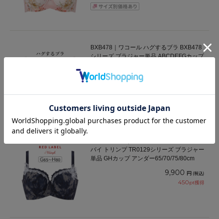
BXB478｜ワコール ハグするブラ BXB478
シリーズ ブラジャー単品 ABCDEFGカップ
アンダー65/70/75/80/85cm
6,600
円
(税込)
300
pt獲得
TR0129WHP｜トリンプ レッドレーベル
バイ トリンプ TR0129シリーズ ブラジャー
単品 GHカップ アンダー65/70/75/80cm
9,900
円
(税込)
450
pt獲得