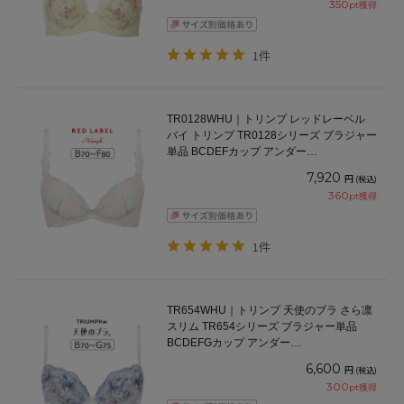
350
pt獲得
1件
TR0128WHU｜トリンプ レッドレーベル
バイ トリンプ TR0128シリーズ ブラジャー
単品 BCDEFカップ アンダー
65/70/75/80/85cm
7,920
円
(税込)
360
pt獲得
1件
TR654WHU｜トリンプ 天使のブラ さら凛
スリム TR654シリーズ ブラジャー単品
BCDEFGカップ アンダー
65/70/75/80/85/90/95cm
6,600
円
(税込)
300
pt獲得