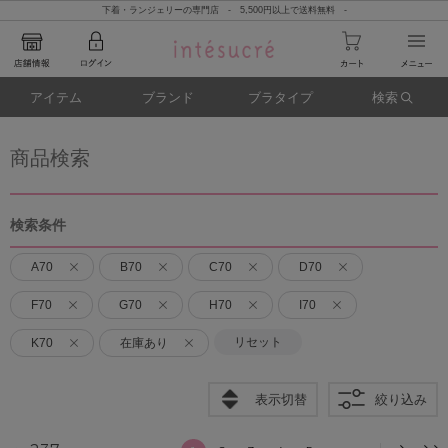
下着・ランジェリーの専門店 - 5,500円以上で送料無料 -
アイテム
ブランド
ブラタイプ
検索
商品検索
検索条件
A70
B70
C70
D70
F70
G70
H70
I70
リセット
K70
在庫あり
表示切替
絞り込み