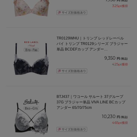
(税込)
325
pt獲得
TR0129WHU｜トリンプ レッドレーベル
バイ トリンプ TR0129シリーズ ブラジャー
単品 BCDEFカップ アンダー
65/70/75/80cm
9,350
円
(税込)
425
pt獲得
BTJ437｜ワコール サルート 37グループ
37G ブラジャー単品 VIVA LINE BCカップ
アンダー 65/70/75cm
10,230
円
(税込)
465
pt獲得