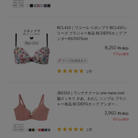
BCL410｜ワコール リボンブラ BCL410シ
リーズ ブラジャー単品 BCDEFGカップ ア
ンダー65/70/75cm
8,250
円
(税込)
375
pt獲得
1件
JB2310｜ウンナナクール une nana cool
脇スッキリ さあ、わたし シンプル ブラジ
ャー単品 BCDEFGカップ アンダー
65/70/75/80cm
3,960
円
(税込)
180
pt獲得
1件