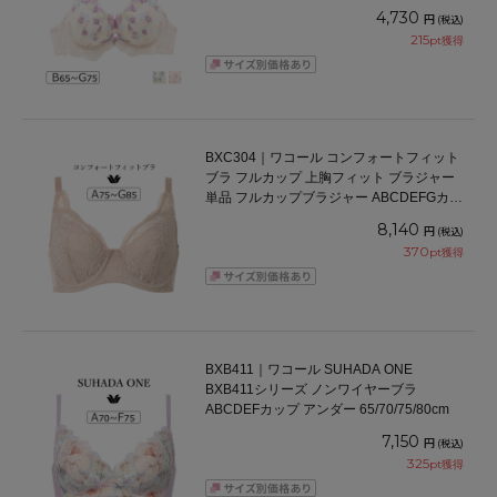
4,730
円
(税込)
215
pt獲得
BXC304｜ワコール コンフォートフィット
ブラ フルカップ 上胸フィット ブラジャー
単品 フルカップブラジャー ABCDEFGカッ
プ アンダー70/75/80/85cm
8,140
円
(税込)
370
pt獲得
BXB411｜ワコール SUHADA ONE
BXB411シリーズ ノンワイヤーブラ
ABCDEFカップ アンダー 65/70/75/80cm
7,150
円
(税込)
325
pt獲得