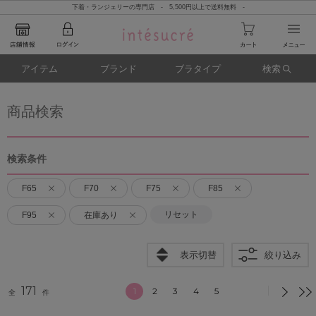
下着・ランジェリーの専門店 - 5,500円以上で送料無料 -
アイテム
ブランド
ブラタイプ
検索
商品検索
検索条件
F65
F70
F75
F85
リセット
F95
在庫あり
表示切替
絞り込み
171
1
2
3
4
5
全
件