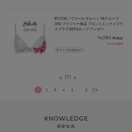
BTJ738｜ワコール サルート 38グループ
38G ブラジャー単品 フロントエックスプラ
スブラ CDEFGカップ アンダー
65/70/75cm
14,080
円
(税込)
640
pt獲得
171
全
件
1
2
3
4
5
KNOWLEDGE
基礎知識