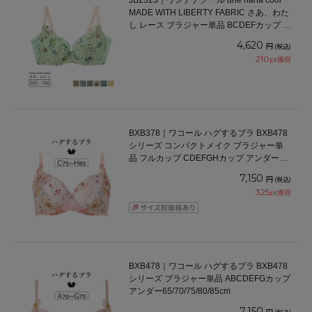
JB2323｜ウンナナクール une nana cool
MADE WITH LIBERTY FABRIC さあ、わた
し レース ブラジャー単品 BCDEFカップ ア
ンダー 65/70/75/80cm
4,620
円
(税込)
210
pt獲得
BXB378｜ワコール ハグするブラ BXB478
シリーズ コンパクトメイク ブラジャー単
品 フルカップ CDEFGHカップ アンダー
70/75/80/85/90/95cm
7,150
円
(税込)
325
pt獲得
BXB478｜ワコール ハグするブラ BXB478
シリーズ ブラジャー単品 ABCDEFGカップ
アンダー65/70/75/80/85cm
7,150
円