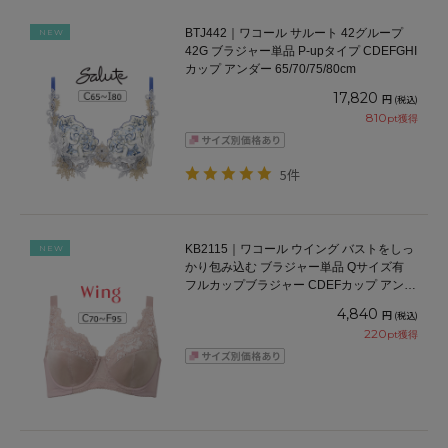
BTJ442｜ワコール サルート 42グループ
NEW
42G ブラジャー単品 P-upタイプ CDEFGHI
カップ アンダー 65/70/75/80cm
17,820
円
(税込)
810
pt獲得
5件
KB2115｜ワコール ウイング バストをしっ
NEW
かり包み込む ブラジャー単品 Qサイズ有
フルカップブラジャー CDEFカップ アンダ
ー70/75/80/85/90/95cm
4,840
円
(税込)
220
pt獲得