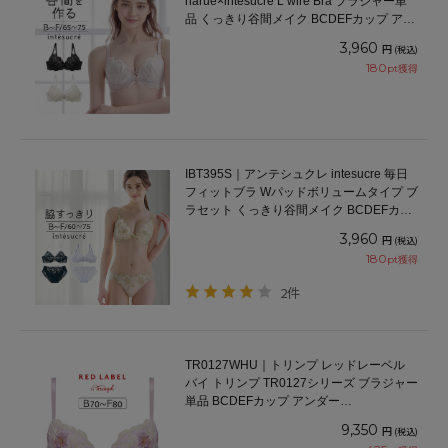
narue×intesucre L wire Bra ブラジャー単
品 くっきり谷間メイク BCDEFカップ アン
ダー65/70/75cm
3,960
円
(税込)
180
pt獲得
IBT395S｜アンテシュクレ intesucre 毎日
フィットブラ Wパッドボリュームタイプ ブ
ラセット くっきり谷間メイク BCDEFカッ
プ アンダー60/65/70/75cm
3,960
円
(税込)
180
pt獲得
2件
TR0127WHU｜トリンプ レッドレーベル
バイ トリンプ TR0127シリーズ ブラジャー
単品 BCDEFカップ アンダー
65/70/75/80cm
9,350
円
(税込)