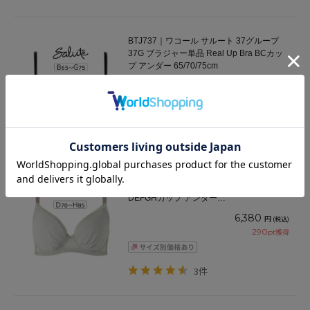
BTJ737｜ワコール サルート 37グループ
37G ブラジャー単品 Real Up Bra BCカッ
プ アンダー 65/70/75cm
9,130
円
(税込)
415
pt獲得
BRB452｜ワコール 小さく見せるブラ （シ
ンプル） BRB452シリーズ ブラジャー単品
DEFGHカップ アンダー
65/70/75/80/85/90/95/100cm
6,380
円
(税込)
290
pt獲得
3件