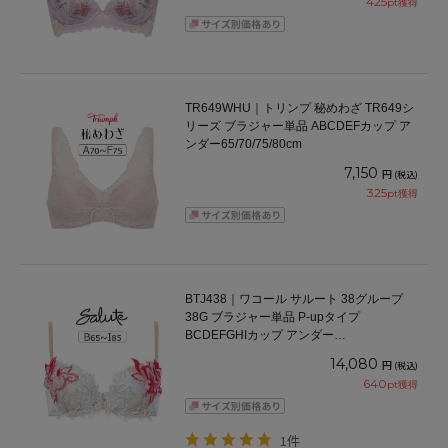
425
pt獲得
TR649WHU｜トリンプ 秘めわざ TR649シ
リーズ ブラジャー単品 ABCDEFカップ ア
ンダー65/70/75/80cm
7,150
円
(税込)
325
pt獲得
BTJ438｜ワコール サルート 38グループ
38G ブラジャー単品 P-upタイプ
BCDEFGHIカップ アンダー
65/70/75/80/85cm
14,080
円
(税込)
640
pt獲得
1件