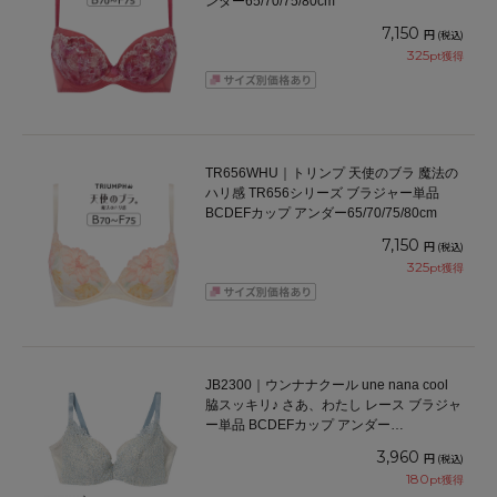
ンダー65/70/75/80cm
7,150
円
(税込)
325
pt獲得
TR656WHU｜トリンプ 天使のブラ 魔法の
ハリ感 TR656シリーズ ブラジャー単品
BCDEFカップ アンダー65/70/75/80cm
7,150
円
(税込)
325
pt獲得
JB2300｜ウンナナクール une nana cool
脇スッキリ♪ さあ、わたし レース ブラジャ
ー単品 BCDEFカップ アンダー
65/70/75/80cm
3,960
円
(税込)
180
pt獲得