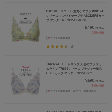
BXB194｜ワコール 重力ケアブラ BXB194
シリーズ ノンワイヤーブラ ABCDEFGカッ
プ アンダー65/70/75/80/85cm
6,490
円
(税込)
295
pt獲得
3件
TR632WHU3｜トリンプ 天使のブラ スリ
ムライン TR632シリーズ ブラジャー単品
CDEFカップ アンダー70/75/80cm
7,590
円
(税込)
345
pt獲得