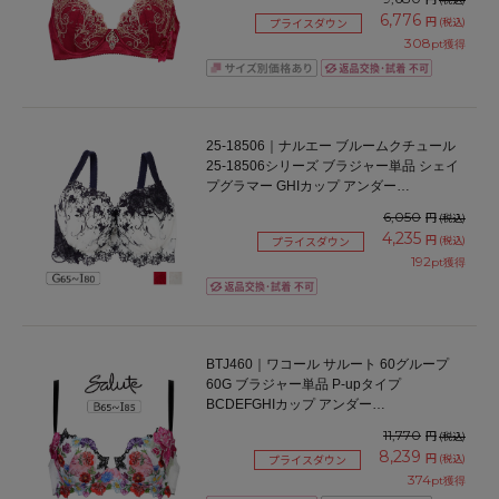
6,776
円
(税込)
プライスダウン
308
pt獲得
25-18506｜ナルエー ブルームクチュール
25-18506シリーズ ブラジャー単品 シェイ
プグラマー GHIカップ アンダー
65/70/75/80cm
6,050
円
(税込)
4,235
円
(税込)
プライスダウン
192
pt獲得
BTJ460｜ワコール サルート 60グループ
60G ブラジャー単品 P-upタイプ
BCDEFGHIカップ アンダー
65/70/75/80/85cm
11,770
円
(税込)
8,239
円
(税込)
プライスダウン
374
pt獲得