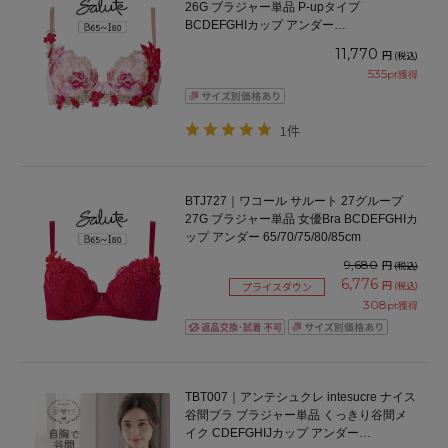
26G ブラジャー単品 P-upタイプ
BCDEFGHIカップ アンダー
65/70/75/80/85cm
11,770
円
(税込)
535
pt獲得
1件
BTJ727｜ワコール サルート 27グループ
27G ブラジャー単品 女優Bra BCDEFGHIカ
ップ アンダー 65/70/75/80/85cm
9,680
円
(税込)
6,776
円
(税込)
プライスダウン
308
pt獲得
TBT007｜アンテシュクレ intesucre ナイス
谷間ブラ ブラジャー単品 くっきり谷間メ
イク CDEFGHIJカップ アンダー