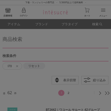
下着・ランジェリーの専門店 - 5,500円以上で送料無料 -
アイテム
ブランド
ブラタイプ
検索
商品検索
検索条件
リセット
I70
表示切替
絞り込み
62
1
2
全
件
BTJ442｜ワコール サルート 42グループ
NEW