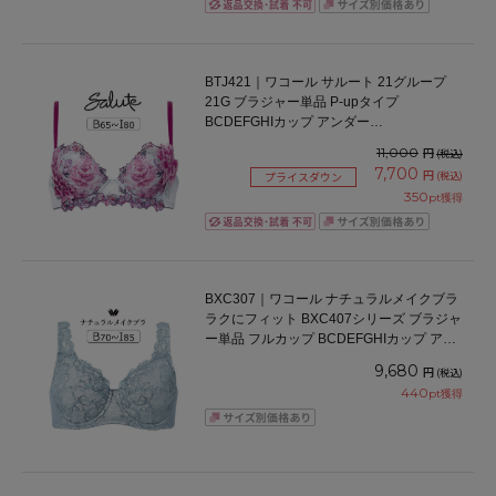
BTJ421｜ワコール サルート 21グループ
21G ブラジャー単品 P-upタイプ
BCDEFGHIカップ アンダー
65/70/75/80/85cm
11,000
円
(税込)
7,700
円
(税込)
プライスダウン
350
pt獲得
BXC307｜ワコール ナチュラルメイクブラ
ラクにフィット BXC407シリーズ ブラジャ
ー単品 フルカップ BCDEFGHIカップ アン
ダー 70/75/80/85/90/95/100cm
9,680
円
(税込)
440
pt獲得