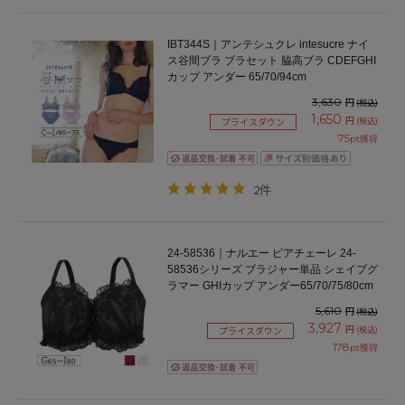
IBT344S｜アンテシュクレ intesucre ナイ
ス谷間ブラ ブラセット 脇高ブラ CDEFGHI
カップ アンダー 65/70/94cm
3,630
円
(税込)
1,650
円
(税込)
プライスダウン
75
pt獲得
2件
24-58536｜ナルエー ピアチェーレ 24-
58536シリーズ ブラジャー単品 シェイプグ
ラマー GHIカップ アンダー65/70/75/80cm
5,610
円
(税込)
3,927
円
(税込)
プライスダウン
178
pt獲得