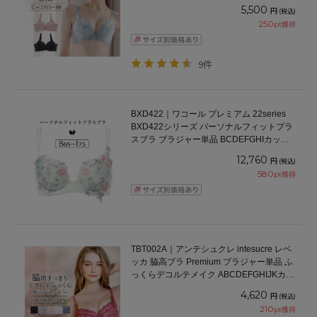
65/70/75/80cm
5,500
円
(税込)
250
pt獲得
9件
BXD422｜ワコール プレミアム 22series
BXD422シリーズ パーソナルフィットプラ
スブラ ブラジャー単品 BCDEFGHIカップ
アンダー65/70/75/80/85cm
12,760
円
(税込)
580
pt獲得
TBT002A｜アンテシュクレ intesucre レベ
ッカ 脇高ブラ Premium ブラジャー単品 ふ
っくらデコルテメイク ABCDEFGHIJKカッ
プ アンダー60/65/70/75/80/85cm
4,620
円
(税込)
210
pt獲得