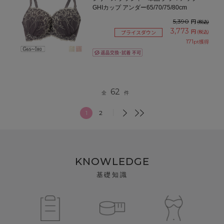
GHIカップ アンダー65/70/75/80cm
5,390
円
(税込)
3,773
円
(税込)
プライスダウン
171
pt獲得
62
全
件
1
2
KNOWLEDGE
基礎知識