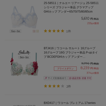
25-58511｜ナルエー リアージュ 25-58511
シリーズ ブラジャー単品 グラマアップ
GHIカップ アンダー65/70/75/80/85cm
5,610
円
(税込)
255
pt獲得
1件
BTJ416｜ワコール サルート 16グループ
16グループ 16G ブラジャー単品 P-upタイ
プ BCDEFGHIカップ アンダー
65/70/75/80cm
11,770
円
(税込)
8,239
円
(税込)
プライスダウン
374
pt獲得
2件
BXD417｜ワコール プレミアム 17series