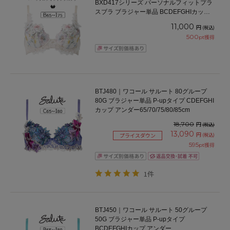
BXD417シリーズ パーソナルフィットプラ
スブラ ブラジャー単品 BCDEFGHIカップ
アンダー65/70/75/80/85cm
11,000
円
(税込)
500
pt獲得
BTJ480｜ワコール サルート 80グループ
80G ブラジャー単品 P-upタイプ CDEFGHI
カップ アンダー65/70/75/80/85cm
18,700
円
(税込)
13,090
円
(税込)
プライスダウン
595
pt獲得
1件
BTJ450｜ワコール サルート 50グループ
50G ブラジャー単品 P-upタイプ
BCDEFGHIカップ アンダー