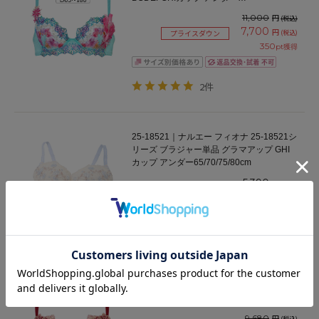
65/70/75/80/85cm
11,000
円
(税込)
7,700
円
(税込)
プライスダウン
350
pt獲得
2件
25-18521｜ナルエー フィオナ 25-18521シ
リーズ ブラジャー単品 グラマアップ GHI
カップ アンダー65/70/75/80cm
5,390
円
(税込)
245
pt獲得
BTJ770｜ワコール サルート 70グループ
70G ブラジャー単品 女優Bra BCDEFGHIカ
ップ アンダー65/70/75/80/85cm
9,680
円
(税込)