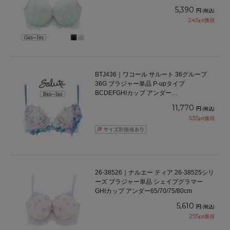
65/70/75/80/85cm
5,390
円
(税込)
245
pt獲得
BTJ436｜ワコール サルート 36グループ
36G ブラジャー単品 P-upタイプ
BCDEFGHIカップ アンダー
65/70/75/80/85cm
11,770
円
(税込)
535
pt獲得
26-38526｜ナルエー ティア 26-38525シリ
ーズ ブラジャー単品 シェイプグラマー
GHIカップ アンダー65/70/75/80cm
5,610
円
(税込)
255
pt獲得