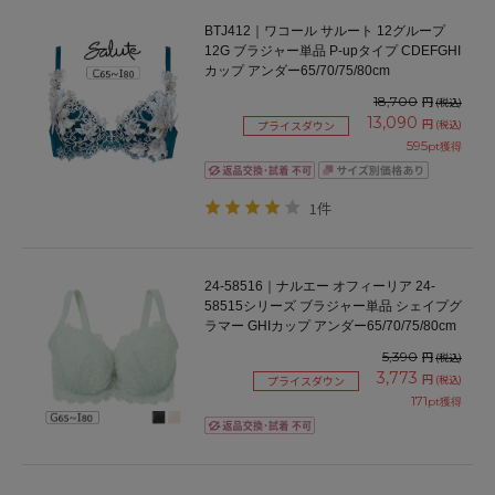
BTJ412｜ワコール サルート 12グループ
12G ブラジャー単品 P-upタイプ CDEFGHI
カップ アンダー65/70/75/80cm
18,700
円
(税込)
13,090
円
(税込)
プライスダウン
595
pt獲得
1件
24-58516｜ナルエー オフィーリア 24-
58515シリーズ ブラジャー単品 シェイプグ
ラマー GHIカップ アンダー65/70/75/80cm
5,390
円
(税込)
3,773
円
(税込)
プライスダウン
171
pt獲得