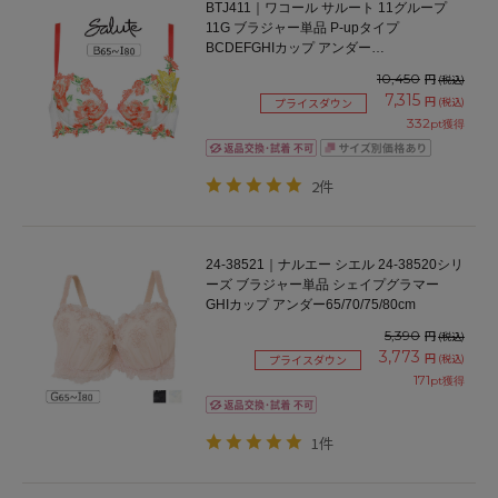
BTJ411｜ワコール サルート 11グループ
11G ブラジャー単品 P-upタイプ
BCDEFGHIカップ アンダー
65/70/75/80/85cm
10,450
円
(税込)
7,315
円
(税込)
プライスダウン
332
pt獲得
2件
24-38521｜ナルエー シエル 24-38520シリ
ーズ ブラジャー単品 シェイプグラマー
GHIカップ アンダー65/70/75/80cm
5,390
円
(税込)
3,773
円
(税込)
プライスダウン
171
pt獲得
1件