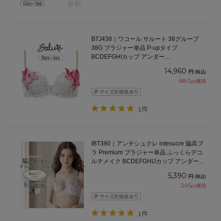
BTJ438｜ワコール サルート 38グループ
38G ブラジャー単品 P-upタイプ
BCDEFGHIカップ アンダー
65/70/75/80/85cm
14,960
円
(税込)
680
pt獲得
1件
IBT390｜アンテシュクレ intesucre 脇高ブ
ラ Premium ブラジャー単品 ふっくらデコ
ルテメイク BCDEFGHIJカップ アンダー
60/65/70/75cm
5,390
円
(税込)
245
pt獲得
1件