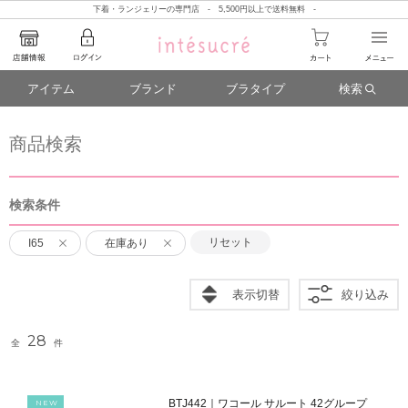
下着・ランジェリーの専門店 - 5,500円以上で送料無料 -
アイテム
ブランド
ブラタイプ
検索
商品検索
検索条件
リセット
I65
在庫あり
表示切替
絞り込み
28
全
件
BTJ442｜ワコール サルート 42グループ
NEW