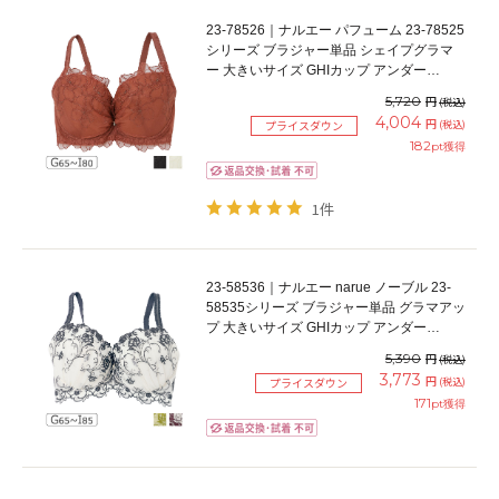
23-78526｜ナルエー パフューム 23-78525
シリーズ ブラジャー単品 シェイプグラマ
ー 大きいサイズ GHIカップ アンダー
65/70/75/80cm
5,720
円
(税込)
4,004
円
(税込)
プライスダウン
182
pt獲得
1件
23-58536｜ナルエー narue ノーブル 23-
58535シリーズ ブラジャー単品 グラマアッ
プ 大きいサイズ GHIカップ アンダー
65/70/75/80/85cm
5,390
円
(税込)
3,773
円
(税込)
プライスダウン
171
pt獲得