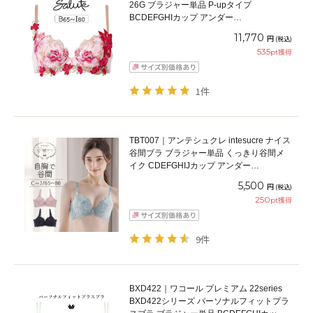
26G ブラジャー単品 P-upタイプ
BCDEFGHIカップ アンダー
65/70/75/80/85cm
11,770
円
(税込)
535
pt獲得
1件
TBT007｜アンテシュクレ intesucre ナイス
谷間ブラ ブラジャー単品 くっきり谷間メ
イク CDEFGHIJカップ アンダー
65/70/75/80cm
5,500
円
(税込)
250
pt獲得
9件
BXD422｜ワコール プレミアム 22series
BXD422シリーズ パーソナルフィットプラ