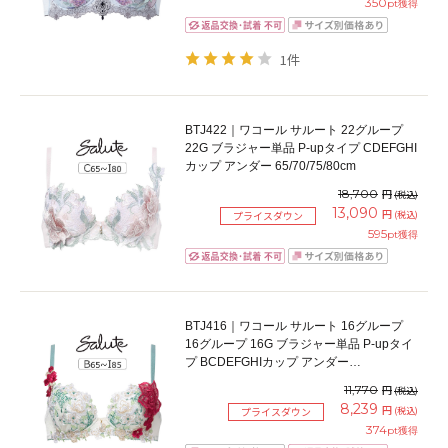
350
pt獲得
1件
BTJ422｜ワコール サルート 22グループ
22G ブラジャー単品 P-upタイプ CDEFGHI
カップ アンダー 65/70/75/80cm
18,700
円
(税込)
13,090
円
(税込)
プライスダウン
595
pt獲得
BTJ416｜ワコール サルート 16グループ
16グループ 16G ブラジャー単品 P-upタイ
プ BCDEFGHIカップ アンダー
65/70/75/80cm
11,770
円
(税込)
8,239
円
(税込)
プライスダウン
374
pt獲得