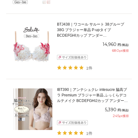
BTJ438｜ワコール サルート 38グループ
38G ブラジャー単品 P-upタイプ
BCDEFGHIカップ アンダー
65/70/75/80/85cm
14,960
円
(税込)
680
pt獲得
1件
IBT390｜アンテシュクレ intesucre 脇高ブ
ラ Premium ブラジャー単品 ふっくらデコ
ルテメイク BCDEFGHIJカップ アンダー
60/65/70/75cm
5,390
円
(税込)
245
pt獲得
1件