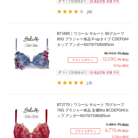
2件
BTJ480｜ワコール サルート 80グループ
80G ブラジャー単品 P-upタイプ CDEFGHI
カップ アンダー65/70/75/80/85cm
18,700
円
(税込)
13,090
円
(税込)
プライスダウン
595
pt獲得
1件
BTJ770｜ワコール サルート 70グループ
70G ブラジャー単品 女優Bra BCDEFGHIカ
ップ アンダー65/70/75/80/85cm
9,680
円
(税込)
6,776
円
(税込)
プライスダウン
308
pt獲得