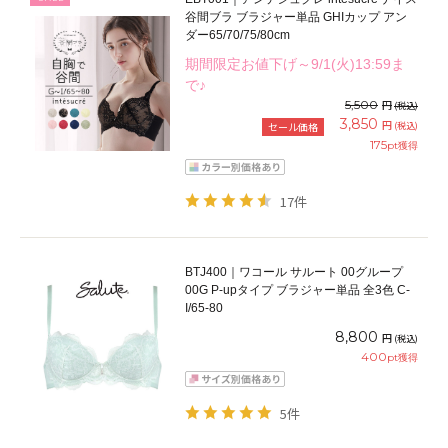
谷間ブラ ブラジャー単品 GHIカップ アン
ダー65/70/75/80cm
期間限定お値下げ～9/1(火)13:59ま
で♪
5,500
円
(税込)
3,850
円
(税込)
セール価格
175
pt獲得
17件
BTJ400｜ワコール サルート 00グループ
00G P-upタイプ ブラジャー単品 全3色 C-
I/65-80
8,800
円
(税込)
400
pt獲得
5件