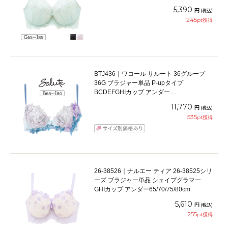
65/70/75/80/85cm
5,390
円
(税込)
245
pt獲得
BTJ436｜ワコール サルート 36グループ
36G ブラジャー単品 P-upタイプ
BCDEFGHIカップ アンダー
65/70/75/80/85cm
11,770
円
(税込)
535
pt獲得
26-38526｜ナルエー ティア 26-38525シリ
ーズ ブラジャー単品 シェイプグラマー
GHIカップ アンダー65/70/75/80cm
5,610
円
(税込)
255
pt獲得