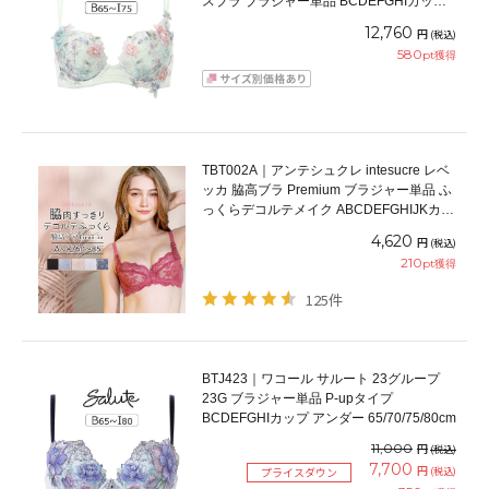
スブラ ブラジャー単品 BCDEFGHIカップ
アンダー65/70/75/80/85cm
12,760
円
(税込)
580
pt獲得
TBT002A｜アンテシュクレ intesucre レベ
ッカ 脇高ブラ Premium ブラジャー単品 ふ
っくらデコルテメイク ABCDEFGHIJKカッ
プ アンダー60/65/70/75/80/85cm
4,620
円
(税込)
210
pt獲得
125件
BTJ423｜ワコール サルート 23グループ
23G ブラジャー単品 P-upタイプ
BCDEFGHIカップ アンダー 65/70/75/80cm
11,000
円
(税込)
7,700
円
(税込)
プライスダウン