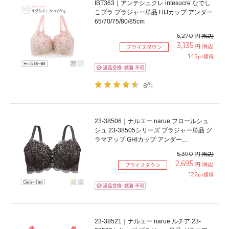
IBT363｜アンテシュクレ intesucre なでし
こブラ ブラジャー単品 HIJカップ アンダー
65/70/75/80/85cm
6,270
円
(税込)
3,135
円
(税込)
プライスダウン
142
pt獲得
8件
23-38506｜ナルエー narue フロールシュ
シュ 23-38505シリーズ ブラジャー単品 グ
ラマアップ GHIカップ アンダー
65/70/75/80cm
5,390
円
(税込)
2,695
円
(税込)
プライスダウン
122
pt獲得
23-38521｜ナルエー narue ルチア 23-