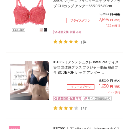
38520シリーズ ブラジャー単品 グラマアッ
プ GHIカップ アンダー65/70/75/80cm
5,390
円
(税込)
2,695
円
(税込)
プライスダウン
122
pt獲得
1件
IBT362｜アンテシュクレ intesucre ナイス
谷間 立体感プラス ブラジャー単品 脇高ブ
ラ BCDEFGHIカップ アンダー
65/70/75/80cm
5,500
円
(税込)
1,650
円
(税込)
プライスダウン
75
pt獲得
13件
EBT001｜アンテシュクレ intesucre ナイス
SALE