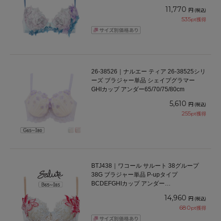
65/70/75/80/85cm
11,770
円
(税込)
535
pt獲得
26-38526｜ナルエー ティア 26-38525シリ
ーズ ブラジャー単品 シェイプグラマー
GHIカップ アンダー65/70/75/80cm
5,610
円
(税込)
255
pt獲得
BTJ438｜ワコール サルート 38グループ
38G ブラジャー単品 P-upタイプ
BCDEFGHIカップ アンダー
65/70/75/80/85cm
14,960
円
(税込)
680
pt獲得