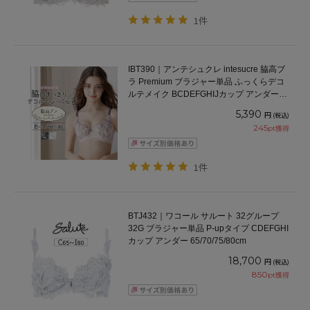
1件
IBT390｜アンテシュクレ intesucre 脇高ブ
ラ Premium ブラジャー単品 ふっくらデコ
ルテメイク BCDEFGHIJカップ アンダー
60/65/70/75cm
5,390
円
(税込)
245
pt獲得
1件
BTJ432｜ワコール サルート 32グループ
32G ブラジャー単品 P-upタイプ CDEFGHI
カップ アンダー 65/70/75/80cm
18,700
円
(税込)
850
pt獲得