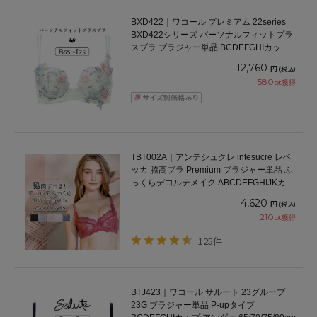
BXD422｜ワコール プレミアム 22series
BXD422シリーズ パーソナルフィットプラ
スブラ ブラジャー単品 BCDEFGHIカップ
アンダー65/70/75/80/85cm
12,760
円
(税込)
580
pt獲得
TBT002A｜アンテシュクレ intesucre レベ
ッカ 脇高ブラ Premium ブラジャー単品 ふ
っくらデコルテメイク ABCDEFGHIJKカッ
プ アンダー60/65/70/75/80/85cm
4,620
円
(税込)
210
pt獲得
125件
BTJ423｜ワコール サルート 23グループ
23G ブラジャー単品 P-upタイプ