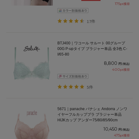
175
pt獲得
17件
BTJ400｜ワコール サルート 00グループ
00G P-upタイプ ブラジャー単品 全3色 C-
I/65-80
8,800
円
(税込)
400
pt獲得
5件
5671｜panache パナシェ Andorra ノンワ
イヤーフルカップブラ ブラジャー単品
HIJKカップ アンダー75/80/85/90cm
10,450
円
(税込)
475
pt獲得