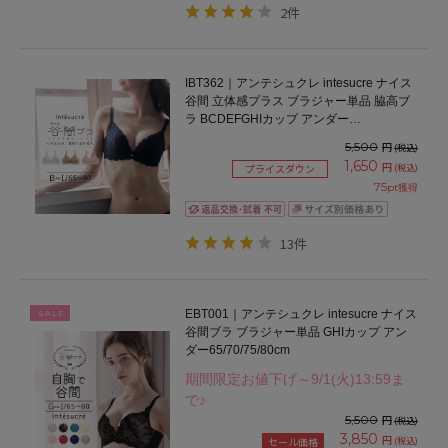
2件
IBT362｜アンテシュクレ intesucre ナイス
谷間 立体感プラス ブラジャー単品 脇高ブ
ラ BCDEFGHIカップ アンダー
65/70/75/80cm
5,500
円
(税込)
1,650
円
(税込)
プライスダウン
75
pt獲得
13件
EBT001｜アンテシュクレ intesucre ナイス
SALE
谷間ブラ ブラジャー単品 GHIカップ アン
ダー65/70/75/80cm
期間限定お値下げ～9/1(火)13:59ま
で♪
5,500
円
(税込)
3,850
円
(税込)
セール価格