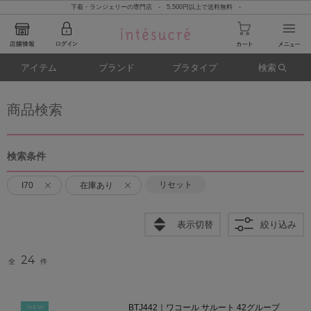
下着・ランジェリーの専門店 - 5,500円以上で送料無料 -
アイテム
ブランド
ブラタイプ
検索
商品検索
検索条件
リセット
I70
在庫あり
表示切替
絞り込み
24
全
件
BTJ442｜ワコール サルート 42グループ
NEW