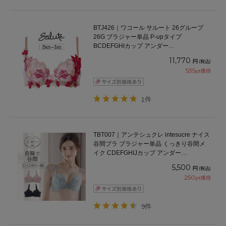
BTJ426｜ワコール サルート 26グループ
26G ブラジャー単品 P-upタイプ
BCDEFGHIカップ アンダー
65/70/75/80/85cm
11,770
円
(税込)
535
pt獲得
1件
TBT007｜アンテシュクレ intesucre ナイス
谷間ブラ ブラジャー単品 くっきり谷間メ
イク CDEFGHIJカップ アンダー
65/70/75/80cm
5,500
円
(税込)
250
pt獲得
9件