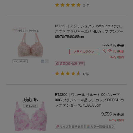
2件
IBT363｜アンテシュクレ intesucre なでし
こブラ ブラジャー単品 HIJカップ アンダー
65/70/75/80/85cm
6,270
円
(税込)
3,135
円
(税込)
プライスダウン
142
pt獲得
8件
BTJ300｜ワコール サルート 00グループ
00G ブラジャー単品 フルカップ DEFGHIカ
ップ アンダー70/75/80/85cm
9,350
円
(税込)
425
pt獲得