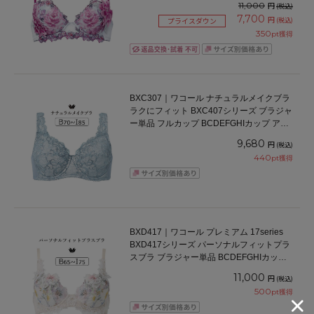
11,000
円
(税込)
7,700
円
(税込)
プライスダウン
350
pt獲得
BXC307｜ワコール ナチュラルメイクブラ
ラクにフィット BXC407シリーズ ブラジャ
ー単品 フルカップ BCDEFGHIカップ アン
ダー 70/75/80/85/90/95/100cm
9,680
円
(税込)
440
pt獲得
BXD417｜ワコール プレミアム 17series
BXD417シリーズ パーソナルフィットプラ
スブラ ブラジャー単品 BCDEFGHIカップ
アンダー65/70/75/80/85cm
11,000
円
(税込)
500
pt獲得