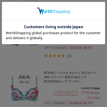
BTJ480｜ワコール サルート 80グループ
80G ブラジャー単品 P-upタイプ CDEFGHI
カップ アンダー65/70/75/80/85cm
18,700
円
(税込)
13,090
円
(税込)
プライスダウン
595
pt獲得
1件
BTJ450｜ワコール サルート 50グループ
50G ブラジャー単品 P-upタイプ
BCDEFGHIカップ アンダー
65/70/75/80/85cm
11,000
円
(税込)
7,700
円
(税込)
プライスダウン
350
pt獲得