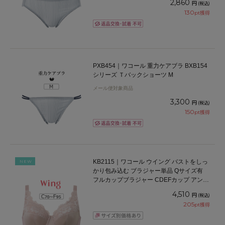
2,860
円
(税込)
130
pt獲得
PXB454｜ワコール 重力ケアブラ BXB154
シリーズ Ｔバックショーツ M
メール便対象商品
3,300
円
(税込)
150
pt獲得
KB2115｜ワコール ウイング バストをしっ
NEW
かり包み込む ブラジャー単品 Qサイズ有
フルカップブラジャー CDEFカップ アンダ
ー70/75/80/85/90/95cm
4,510
円
(税込)
205
pt獲得