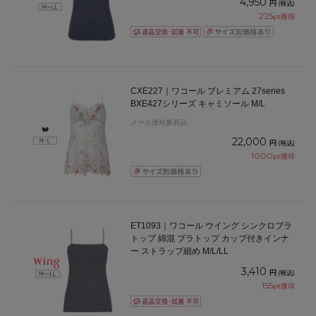
4,950
円
(税込)
225
pt獲得
CXE227｜ワコール プレミアム 27series
BXE427シリーズ キャミソール M/L
メール便対象商品
22,000
円
(税込)
1000
pt獲得
ET1093｜ワコール ウイング シンクロブラ
トップ 綿混 ブラトップ カップ付きインナ
ー ストラップ細め M/L/LL
3,410
円
(税込)
155
pt獲得