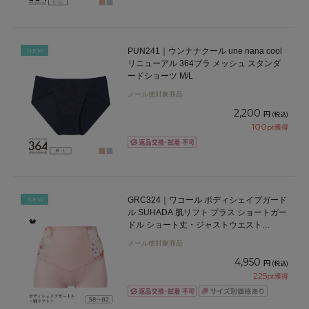
PUN241｜ウンナナクール une nana cool
NEW
リニューアル 364ブラ メッシュ スタンダ
ードショーツ M/L
メール便対象商品
2,200
円
(税込)
100
pt獲得
GRC324｜ワコール ボディシェイプガード
NEW
ル SUHADA 肌リフト プラス ショートガー
ドル ショート丈・ジャストウエスト
58/64/70/76/82
メール便対象商品
4,950
円
(税込)
225
pt獲得