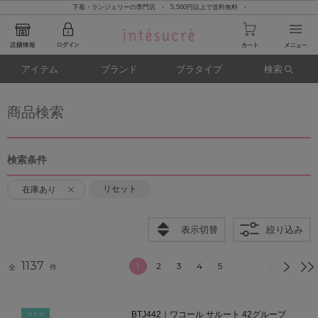
下着・ランジェリーの専門店 - 5,500円以上で送料無料 -
アイテム
ブランド
ブラタイプ
検索
商品検索
検索条件
リセット
在庫あり
表示切替
絞り込み
1137
1
2
3
4
5
全
件
BTJ442｜ワコール サルート 42グループ
NEW