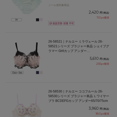
メール便対象商品
2,420
円
(税込)
110
pt獲得
26-58521｜ナルエー ミラヴェール 26-
58521シリーズ ブラジャー単品 シェイプグ
ラマー GHIカップ アンダー
65/70/75/80/85cm
5,610
円
(税込)
255
pt獲得
26-58530｜ナルエー ココフルール 26-
58530シリーズ ブラジャー単品 Ｌワイヤー
ブラ BCDEFGカップ アンダー65/70/75cm
3,960
円
(税込)
180
pt獲得