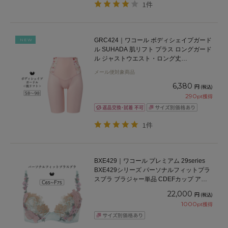
1件
GRC424｜ワコール ボディシェイプガード
NEW
ル SUHADA 肌リフト プラス ロングガード
ル ジャストウエスト・ロング丈
58/64/70/76/82/90/98
メール便対象商品
6,380
円
(税込)
290
pt獲得
1件
BXE429｜ワコール プレミアム 29series
BXE429シリーズ パーソナルフィットプラ
スブラ ブラジャー単品 CDEFカップ アン
ダー 65/70/75cm
22,000
円
(税込)
1000
pt獲得