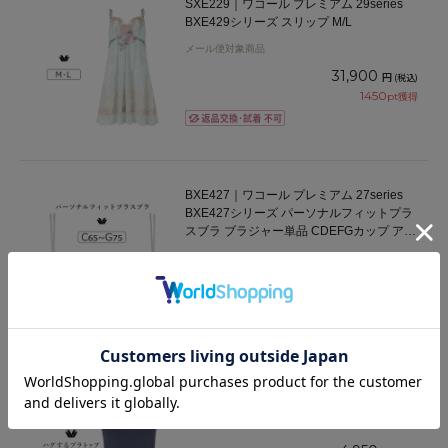
SXE229｜ワコール プレミアム 29series
BXE429シリーズ スリップ M/L
メール便対象商品
31,900
円
(税込)
1450
pt獲得
BXE427｜ワコール プレミアム 27series
BXE427シリーズ パーソナルフィットプラ
スブラ ブラジャー単品 CDEFGカップ アン
ダー 65/70/75cm
16,500
円
(税込)
750
pt獲得
CLB759｜ワコール ハグするブラトップ カ
ップ付きインナー 綿混 ノースリーブ
M/L/LL