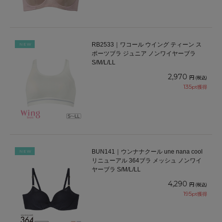
RB2533｜ワコール ウイング ティーン ス
NEW
ポーツブラ ジュニア ノンワイヤーブラ
S/M/L/LL
2,970
円
(税込)
135
pt獲得
BUN141｜ウンナナクール une nana cool
NEW
リニューアル 364ブラ メッシュ ノンワイ
ヤーブラ S/M/L/LL
4,290
円
(税込)
195
pt獲得