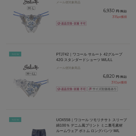
メール便対象商品
6,930
円
(税込)
315
pt獲得
PTJ742｜ワコール サルート 42グループ
NEW
42G スタンダードショーツ M/L/LL
メール便対象商品
6,820
円
(税込)
310
pt獲得
UOX558｜ワコール ツモリチサト スリープ
NEW
綿100％ デニム風プリント ミニ裏毛素材
ルームウェア ボトム ロングパンツ M/L