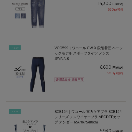
14,300
円
(税込)
650
pt獲得
VCO599｜ワコール CW-X 段階着圧 ベーシ
NEW
ックモデル スポーツタイツ メンズ
S/M/L/LB
6,600
円
(税込)
300
pt獲得
BXB154｜ワコール 重力ケアブラ BXB154
NEW
シリーズ ノンワイヤーブラ ABCDEFカッ
プ アンダー 65/70/75/80cm
5,940
円
(税込)