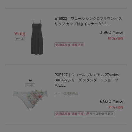
ET6022｜ワコール シンクロブラワンピ ス
リップ カップ付きインナー M/L/LL
3,960
円
(税込)
180
pt獲得
PXE127｜ワコール プレミアム 27series
BXE427シリーズ スタンダードショーツ
M/L/LL
メール便対象商品
6,820
円
(税込)
310
pt獲得