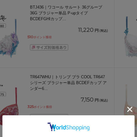
BTJ436｜ワコール サルート 36グループ
36G ブラジャー単品 P-upタイプ
BCDEFGHIカップ
...
11,220
円
(税込)
510
ポイント獲得
TR647WHU｜トリンプ ブラ COOL TR647
シリーズ ブラジャー単品 BCDEFカップ ア
ンダー6
...
7,150
円
(税込)
325
ポイント獲得