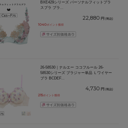
BXE429シリーズ パーソナルフィットプラ
スブラ ブラ
...
22,880
円
(税込)
1040
ポイント獲得
26-58530｜ナルエー ココフルール 26-
58530シリーズ ブラジャー単品 Ｌワイヤー
ブラ BCDEF
...
4,730
円
(税込)
215
ポイント獲得