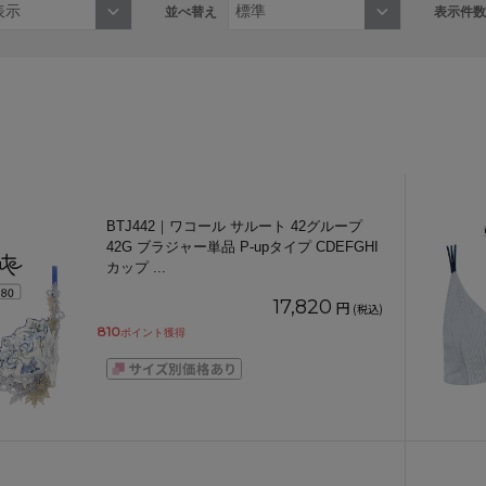
並べ替え
表示件数
BTJ442｜ワコール サルート 42グループ
42G ブラジャー単品 P-upタイプ CDEFGHI
カップ
...
17,820
円
(税込)
810
ポイント獲得