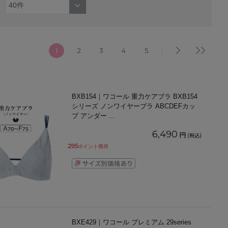
1
2
3
4
5
BXB154｜ワコール 重力ケアブラ BXB154
シリーズ ノンワイヤーブラ ABCDEFカッ
プ アンダー
...
6,490
円
(税込)
295
ポイント獲得
BXE429｜ワコール プレミアム 29series