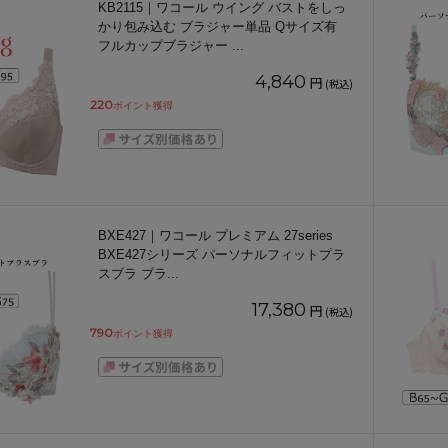
KB2115｜ワコール ウイング バストをしっ
かり包み込む ブラジャー単品 Qサイズ有
フルカップブラジャー
...
4,840
円
(税込)
220
ポイント獲得
BXE427｜ワコール プレミアム 27series
BXE427シリーズ パーソナルフィットプラ
スブラ ブラ
...
17,380
円
(税込)
790
ポイント獲得