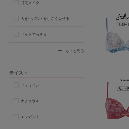
谷間メイク
ハーフトップ
大きいバストを小さく見せる
チューブブラ
サイドすっきり
ロングブラ
デコルテふっくら
もっと見る
脇高ブラ
ボリュームアップ
テイスト
4/5カップ
背中すっきり
フェミニン
アウターに響きにくい
ナチュラル
楽なつけ心地
エレガント