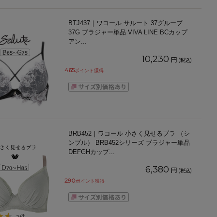
BTJ437｜ワコール サルート 37グループ
37G ブラジャー単品 VIVA LINE BCカップ
アン
...
10,230
円
(税込)
465
ポイント獲得
BRB452｜ワコール 小さく見せるブラ （シ
ンプル） BRB452シリーズ ブラジャー単品
DEFGHカップ
...
6,380
円
(税込)
290
ポイント獲得
3件