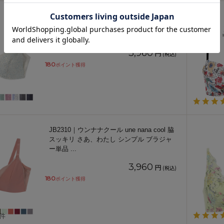
JB2300｜ウンナナクール une nana cool 脇
スッキリ♪ さあ、わたし レース ブラジャー
単品
...
3,960
円
(税込)
180
ポイント獲得
JB2310｜ウンナナクール une nana cool 脇
スッキリ さあ、わたし シンプル ブラジャ
ー単品
...
3,960
円
(税込)
180
ポイント獲得
1件