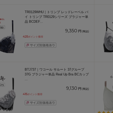
TR0129WHU｜トリンプ レッドレーベル バ
イ トリンプ TR0129シリーズ ブラジャー単
品 BCDEF
...
9,350
円
(税込)
425
ポイント獲得
BTJ737｜ワコール サルート 37グループ
37G ブラジャー単品 Real Up Bra BCカップ
...
9,130
円
(税込)
415
ポイント獲得