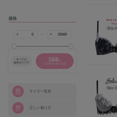
DOMESTIC UNDER
価格
VIAGE
COCO Linge
~
グラマープリンセス
168
すべての
件
パナシェ
条件をクリア
この条件で絞り込む
キャラクター
シシフィーユ
サイズ一覧表
ウンナナクール
正しい着け方