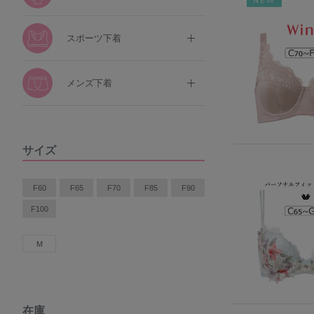
NEW
スポーツ下着
メンズ下着
サイズ
F60
F65
F70
F85
F90
F100
M
在庫