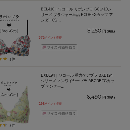
BCL410｜ワコール リボンブラ BCL410シ
リーズ ブラジャー単品 BCDEFGカップ ア
ンダー65/
...
8,250
円
(税込)
375
ポイント獲得
1件
BXB194｜ワコール 重力ケアブラ BXB194
シリーズ ノンワイヤーブラ ABCDEFGカッ
プ アンダー
...
6,490
円
(税込)
295
ポイント獲得
3件