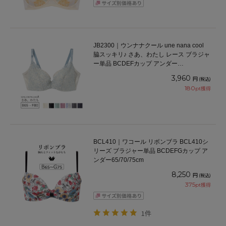
JB2300｜ウンナナクール une nana cool
脇スッキリ♪ さあ、わたし レース ブラジャ
ー単品 BCDEFカップ アンダー
65/70/75/80cm
3,960
円
(税込)
180
pt獲得
BCL410｜ワコール リボンブラ BCL410シ
リーズ ブラジャー単品 BCDEFGカップ ア
ンダー65/70/75cm
8,250
円
(税込)
375
pt獲得
1件