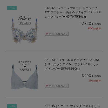
BTJ442｜ワコール サルート 42グループ
NEW
42G ブラジャー単品 P-upタイプ CDEFGHI
カップ アンダー 65/70/75/80cm
17,820
円
(税込)
810
pt獲得
BXB154｜ワコール 重力ケアブラ BXB154
シリーズ ノンワイヤーブラ ABCDEFカッ
プ アンダー 65/70/75/80cm
6,490
円
(税込)
295
pt獲得
KB2115｜ワコール ウイング バストをしっ
NEW