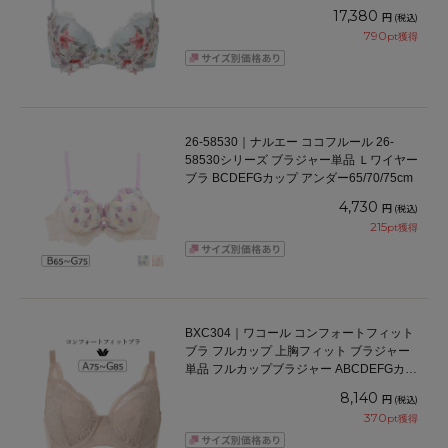
ダー 65/70/75cm
17,380
円
(税込)
790
pt獲得
26-58530｜ナルエー ココフルール 26-
58530シリーズ ブラジャー単品 Ｌワイヤー
ブラ BCDEFGカップ アンダー65/70/75cm
4,730
円
(税込)
215
pt獲得
BXC304｜ワコール コンフォートフィット
ブラ フルカップ 上胸フィット ブラジャー
単品 フルカップブラジャー ABCDEFGカッ
プ アンダー70/75/80/85cm
8,140
円
(税込)
370
pt獲得