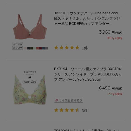
JB2310｜ウンナナクール une nana cool
脇スッキリ さあ、わたし シンプル ブラジ
ャー単品 BCDEFGカップ アンダー
65/70/75/80cm
3,960
円
(税込)
180
pt獲得
1件
BXB194｜ワコール 重力ケアブラ BXB194
シリーズ ノンワイヤーブラ ABCDEFGカッ
プ アンダー65/70/75/80/85cm
6,490
円
(税込)
295
pt獲得
3件