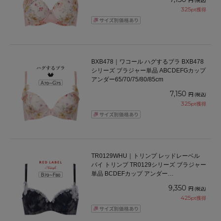
(税込)
325
pt獲得
BXB478｜ワコール ハグするブラ BXB478
シリーズ ブラジャー単品 ABCDEFGカップ
アンダー65/70/75/80/85cm
7,150
円
(税込)
325
pt獲得
TR0129WHU｜トリンプ レッドレーベル
バイ トリンプ TR0129シリーズ ブラジャー
単品 BCDEFカップ アンダー
65/70/75/80cm
9,350
円
(税込)
425
pt獲得