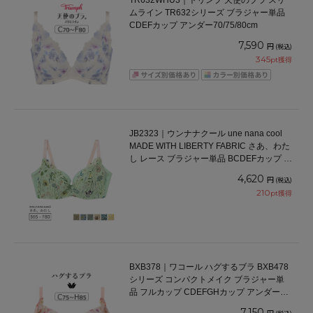
TR632WHU3｜トリンプ 天使のブラ スリ
ムライン TR632シリーズ ブラジャー単品
CDEFカップ アンダー70/75/80cm
7,590
円
(税込)
345
pt獲得
JB2323｜ウンナナクール une nana cool
MADE WITH LIBERTY FABRIC さあ、わた
し レース ブラジャー単品 BCDEFカップ ア
ンダー 65/70/75/80cm
4,620
円
(税込)
210
pt獲得
BXB378｜ワコール ハグするブラ BXB478
シリーズ コンパクトメイク ブラジャー単
品 フルカップ CDEFGHカップ アンダー
70/75/80/85/90/95cm
7,150
円