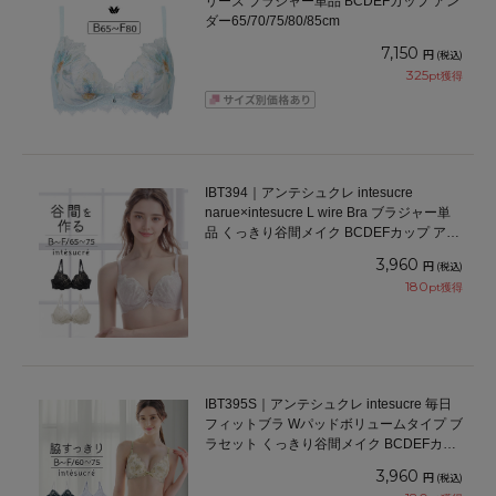
リーズ ブラジャー単品 BCDEFカップ アン
ダー65/70/75/80/85cm
7,150
円
(税込)
325
pt獲得
IBT394｜アンテシュクレ intesucre
narue×intesucre L wire Bra ブラジャー単
品 くっきり谷間メイク BCDEFカップ アン
ダー65/70/75cm
3,960
円
(税込)
180
pt獲得
IBT395S｜アンテシュクレ intesucre 毎日
フィットブラ Wパッドボリュームタイプ ブ
ラセット くっきり谷間メイク BCDEFカッ
プ アンダー60/65/70/75cm
3,960
円
(税込)