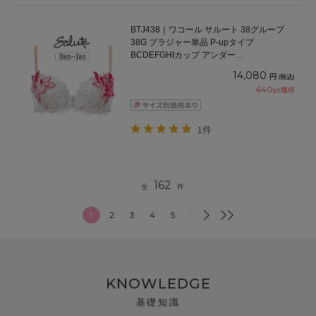
BTJ438｜ワコール サルート 38グループ
38G ブラジャー単品 P-upタイプ
BCDEFGHIカップ アンダー
65/70/75/80/85cm
14,080
円
(税込)
640
pt獲得
1件
162
全
件
1
2
3
4
5
KNOWLEDGE
基礎知識