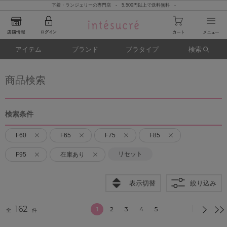
下着・ランジェリーの専門店 - 5,500円以上で送料無料 -
アイテム
ブランド
ブラタイプ
検索
商品検索
検索条件
F60
F65
F75
F85
リセット
F95
在庫あり
表示切替
絞り込み
162
1
2
3
4
5
全
件