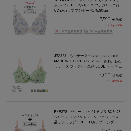
TR632WHU3｜トリンプ 天使のブラ スリ
ムライン TR632シリーズ ブラジャー単品
CDEFカップ アンダー70/75/80cm
7,590
円
(税込)
345
pt獲得
JB2323｜ウンナナクール une nana cool
MADE WITH LIBERTY FABRIC さあ、わた
し レース ブラジャー単品 BCDEFカップ ア
ンダー 65/70/75/80cm
4,620
円
(税込)
210
pt獲得
BXB378｜ワコール ハグするブラ BXB478
シリーズ コンパクトメイク ブラジャー単
品 フルカップ CDEFGHカップ アンダー
70/75/80/85/90/95cm
7,150
円