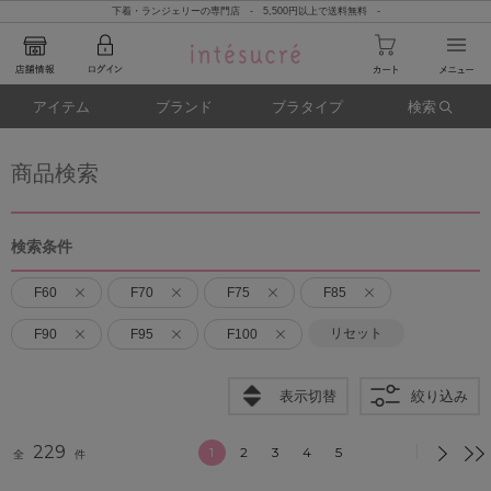
下着・ランジェリーの専門店 - 5,500円以上で送料無料 -
アイテム
ブランド
ブラタイプ
検索
商品検索
検索条件
F60
F70
F75
F85
リセット
F90
F95
F100
表示切替
絞り込み
229
1
2
3
4
5
全
件