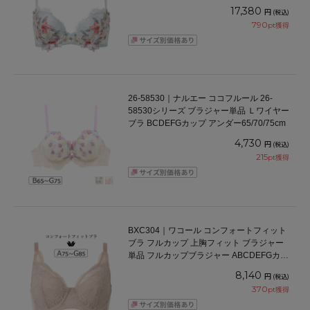
ダー 65/70/75cm
17,380
円
(税込)
790
pt獲得
26-58530｜ナルエー ココフルール 26-
58530シリーズ ブラジャー単品 Ｌワイヤー
ブラ BCDEFGカップ アンダー65/70/75cm
4,730
円
(税込)
215
pt獲得
BXC304｜ワコール コンフォートフィット
ブラ フルカップ 上胸フィット ブラジャー
単品 フルカップブラジャー ABCDEFGカッ
プ アンダー70/75/80/85cm
8,140
円
(税込)
370
pt獲得