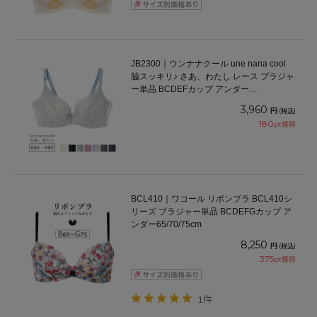
JB2300｜ウンナナクール une nana cool
脇スッキリ♪ さあ、わたし レース ブラジャ
ー単品 BCDEFカップ アンダー
65/70/75/80cm
3,960
円
(税込)
180
pt獲得
BCL410｜ワコール リボンブラ BCL410シ
リーズ ブラジャー単品 BCDEFGカップ ア
ンダー65/70/75cm
8,250
円
(税込)
375
pt獲得
1件