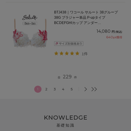
BTJ438｜ワコール サルート 38グループ
38G ブラジャー単品 P-upタイプ
BCDEFGHIカップ アンダー
65/70/75/80/85cm
14,080
円
(税込)
640
pt獲得
1件
229
全
件
1
2
3
4
5
KNOWLEDGE
基礎知識