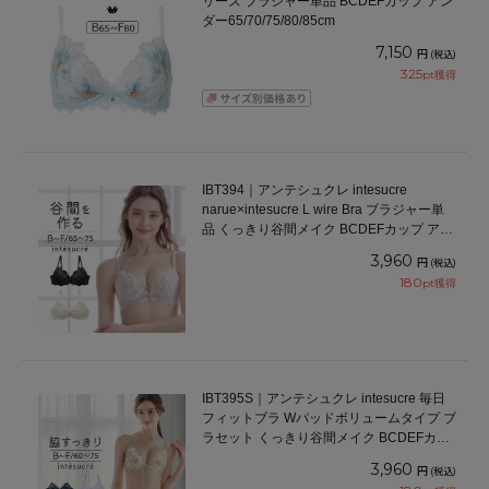
リーズ ブラジャー単品 BCDEFカップ アン
ダー65/70/75/80/85cm
7,150
円
(税込)
325
pt獲得
IBT394｜アンテシュクレ intesucre
narue×intesucre L wire Bra ブラジャー単
品 くっきり谷間メイク BCDEFカップ アン
ダー65/70/75cm
3,960
円
(税込)
180
pt獲得
IBT395S｜アンテシュクレ intesucre 毎日
フィットブラ Wパッドボリュームタイプ ブ
ラセット くっきり谷間メイク BCDEFカッ
プ アンダー60/65/70/75cm
3,960
円
(税込)