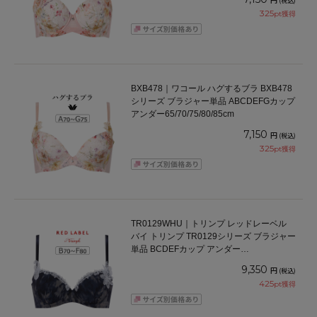
(税込)
325
pt獲得
BXB478｜ワコール ハグするブラ BXB478
シリーズ ブラジャー単品 ABCDEFGカップ
アンダー65/70/75/80/85cm
7,150
円
(税込)
325
pt獲得
TR0129WHU｜トリンプ レッドレーベル
バイ トリンプ TR0129シリーズ ブラジャー
単品 BCDEFカップ アンダー
65/70/75/80cm
9,350
円
(税込)
425
pt獲得