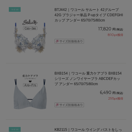
BTJ442｜ワコール サルート 42グループ
NEW
42G ブラジャー単品 P-upタイプ CDEFGHI
カップ アンダー 65/70/75/80cm
17,820
円
(税込)
810
pt獲得
BXB154｜ワコール 重力ケアブラ BXB154
シリーズ ノンワイヤーブラ ABCDEFカッ
プ アンダー 65/70/75/80cm
6,490
円
(税込)
295
pt獲得
KB2115｜ワコール ウイング バストをしっ
NEW