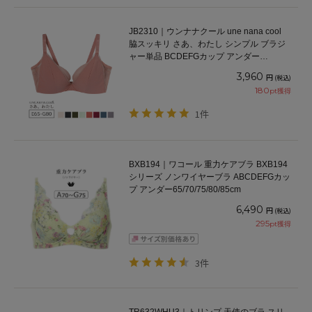
JB2310｜ウンナナクール une nana cool
脇スッキリ さあ、わたし シンプル ブラジ
ャー単品 BCDEFGカップ アンダー
65/70/75/80cm
3,960
円
(税込)
180
pt獲得
1件
BXB194｜ワコール 重力ケアブラ BXB194
シリーズ ノンワイヤーブラ ABCDEFGカッ
プ アンダー65/70/75/80/85cm
6,490
円
(税込)
295
pt獲得
3件